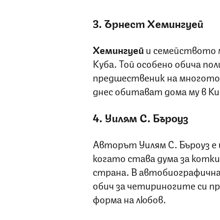
3. Ърнест Хемингуей
Хемингуей
и семейството 
Куба. Той особено обича по
предшественик на многото 
днес обитават дома му в Ки
4. Уилям С. Бъроуз
Авторът Уилям С. Бъроуз е
когато става дума за котки
страна. В автобиографичн
обич за четириногите си п
форма на любов.