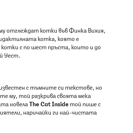
му отглеждат котки във Финка Вихия,
лидактилната котка, която е
котки с по шест пръста, които и до
й Уест.
 известен с тъмните си текстове, но
те му, той разкрива своята мека
ата новела
The Cat Inside
той пише с
риятели, наричайки ги най-чистата