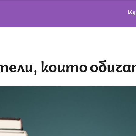
Ку
атели, които обич