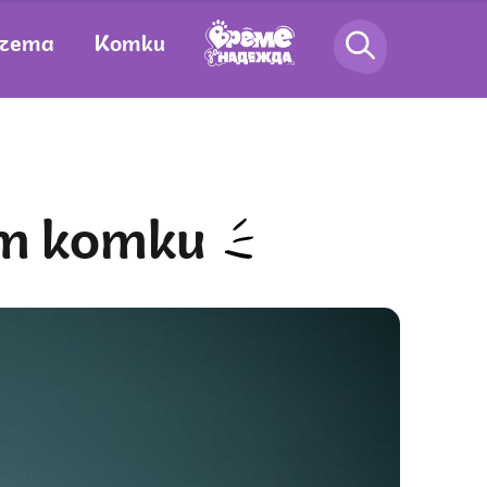
чета
Котки
ат котки