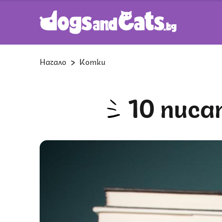
Начало
Котки
10 пис