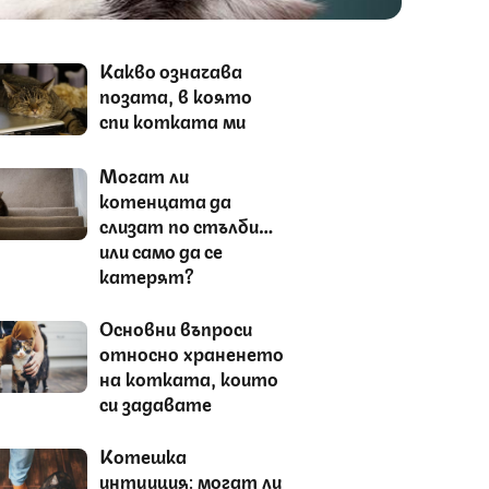
Какво означава
позата, в която
спи котката ми
Могат ли
котенцата да
слизат по стълби…
или само да се
катерят?
Основни въпроси
относно храненето
на котката, които
си задавате
Котешка
интуиция: могат ли