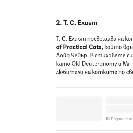
2. Т. С. Елиът
Т. С. Елиът посвещава на к
of Practical Cats
, който вд
Лойд Уебър. В стиховете с
като Old Deuteronomy и Mr. 
любители на котките по св
Dogsandcat