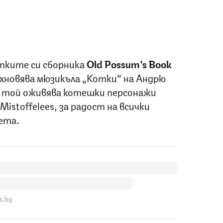
отките си сборника
Old Possum’s Book
ъхновява мюзикъла „Котки“ на Андрю
и той оживява котешки персонажи
Mistoffelees, за радост на всички
ета.
s.bg