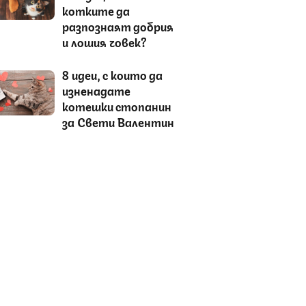
котките да
разпознаят добрия
и лошия човек?
8 идеи, с които да
изненадате
котешки стопанин
за Свети Валентин