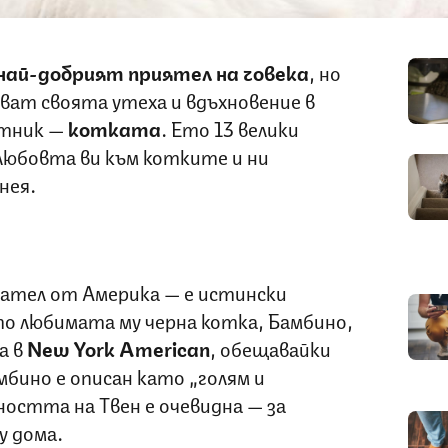
 най-добрият приятел на човека
, но
ат своята утеха и вдъхновение в
ътник —
котката
. Ето 13 велики
любовта ви към котките и ни
нея.
сател от Америка — е истински
о любимата му черна котка, Бамбино,
а в
New York American
, обещавайки
мбино е описан като „голям и
ността на Твен е очевидна — за
у дома.