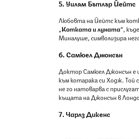
5. Уилям Бътлър Йейтс
Любовта на Йейтс към кот
„
Котката и луната
“, къд
Миналуше, символизира нег
6. Самюел Джонсън
Доктор Самюел Джонсън е и
към котарака си Ходж. Той с
не го натоварва с прислуга
къщата на Джонсън в Лондо
7. Чарлз Дикенс