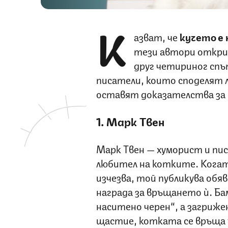
К
азват, че
кучето е
тези автори открив
друг четириног сп
писатели, които споделят 
оставят доказателства за 
1. Марк Твен
Марк Твен — хуморист и пи
любител на котките. Когат
изчезва, той публикува обяв
награда за връщането ѝ. Ба
наситено черен“, а загриже
щастие, котката се връща 