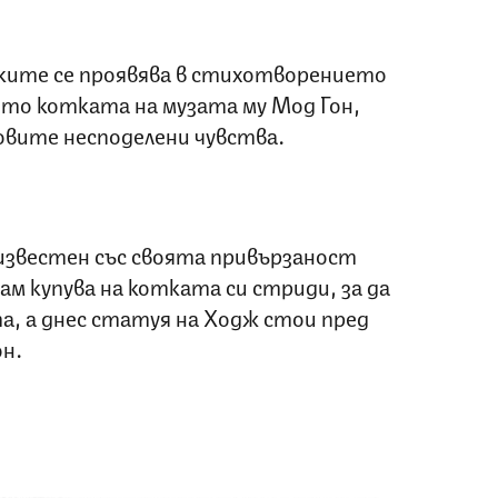
ките се проявява в стихотворението
ето котката на музата му Мод Гон,
овите несподелени чувства.
звестен със своята привързаност
ам купува на котката си стриди, за да
та, а днес статуя на Ходж стои пред
н.