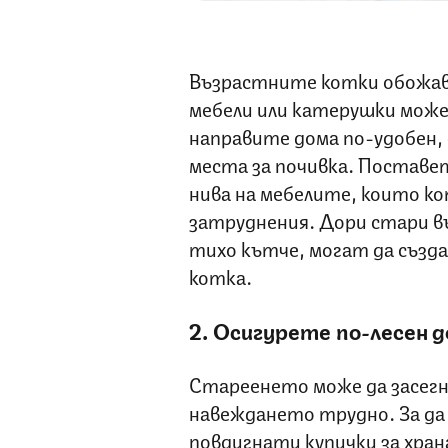
Възрастните котки обожава
мебели или катерушки може в
направите дома по-удобен,
места за почивка. Поставете
нива на мебелите, които к
затруднения. Дори стари въ
тихо кътче, могат да създ
котка.
2. Осигурете по-лесен 
Стареенето може да засегн
навеждането трудно. За да
повдигнати купички за храна