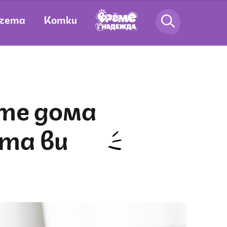
чета
Котки
ата ви