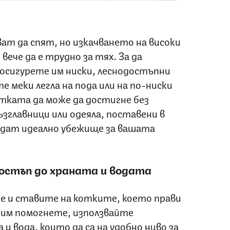
т да спят, но изкачването на високи
ече да е трудно за тях. За да
 осигурете им ниски, леснодостъпни
 меки легла на пода или на по-ниски
отката да може да достигне без
зглавници или одеяла, поставени в
адат идеално убежище за вашата
достъп до храната и водата
е и ставите на котките, което прави
 им помогнете, използвайте
 и вода, които да са на удобно ниво за