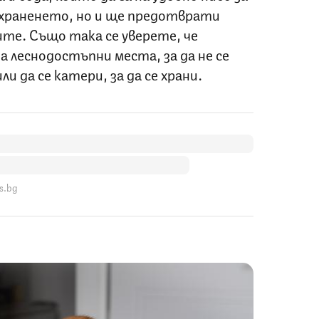
и храненето, но и ще предотврати
те. Също така се уверете, че
а леснодостъпни места, за да не се
и да се катери, за да се храни.
s.bg