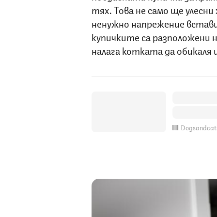
тях. Това не само ще улесн
ненужно напрежение встави
купичките са разположени н
налага котката да обикаля ил
Dogsandcat