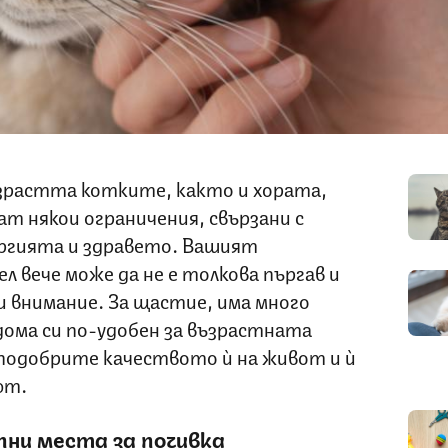
зрастта котките, както и хората,
т някои ограничения, свързани с
ргията и здравето. Вашият
л вече може да не е толкова пъргав и
и внимание. За щастие, има много
дома си по-удобен за възрастната
 подобрите качеството ѝ на живот и ѝ
ют.
пни места за почивка