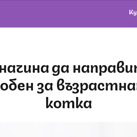
Ку
обен за възрастн
котка