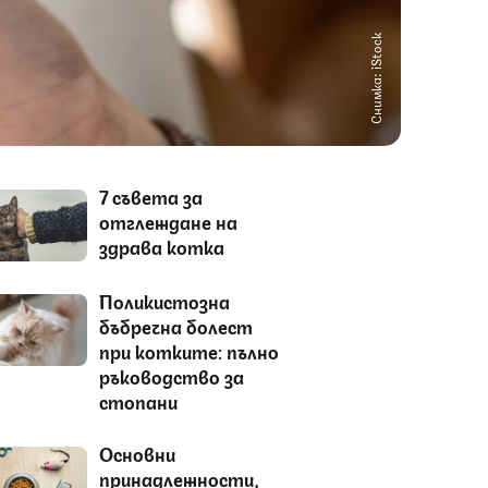
Снимка: iStock
7 съвета за
отглеждане на
здрава котка
Поликистозна
бъбречна болест
при котките: пълно
ръководство за
стопани
Основни
принадлежности,