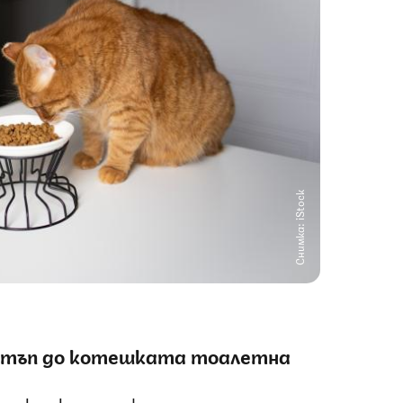
Снимка: iStock
остъп до котешката тоалетна