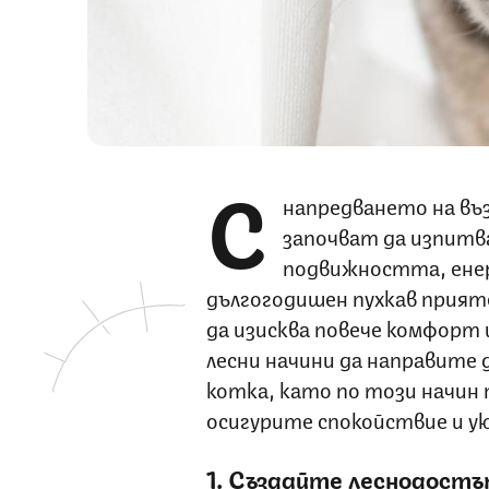
С
напредването на въ
започват да изпитва
подвижността, ене
дългогодишен пухкав прияте
да изисква повече комфорт 
лесни начини да направите 
котка, като по този начин
осигурите спокойствие и у
1. Създайте леснодостъ