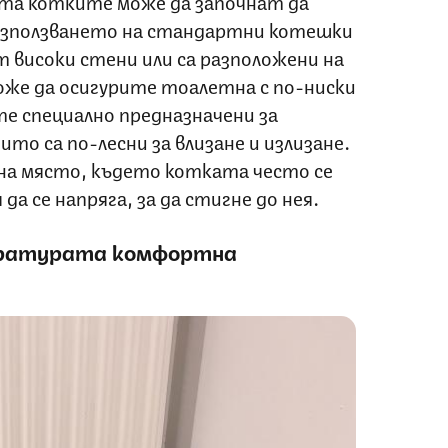
та котките може да започнат да
зползването на стандартни котешки
 високи стени или са разположени на
же да осигурите тоалетна с по-ниски
те специално предназначени за
то са по-лесни за влизане и излизане.
а място, където котката често се
 да се напряга, за да стигне до нея.
ературата комфортна