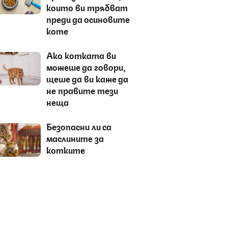
които ви трябват
преди да осиновите
коте
Ако котката ви
можеше да говори,
щеше да ви каже да
не правите тези
неща
Безопасни ли са
маслините за
котките