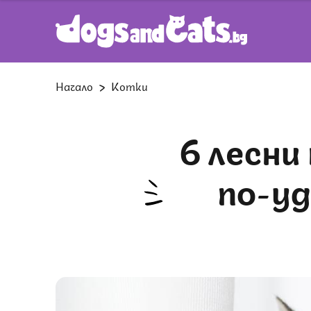
Начало
Котки
6 лесни начина да направите дома
по-уд