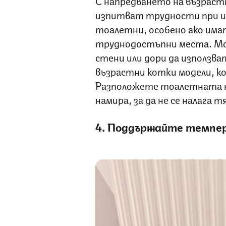
С напредването на възраст
изпитват трудности при и
тоалетни, особено ако имат
труднодостъпни места. Мо
стени или дори да използва
възрастни котки модели, кои
Разположете тоалетната н
намира, за да не се налага тя
4. Поддържайте темп