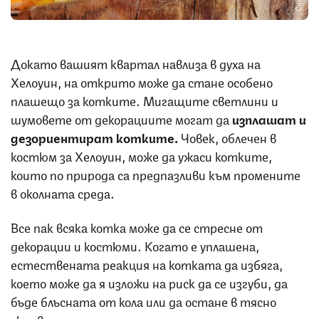
Докато вашият квартал навлиза в духа на
Хелоуин, на открито може да стане особено
плашещо за котките. Мигащите светлини и
шумовете от декорациите могат да
изплашат и
дезориентират котките.
Човек, облечен в
костюм за Хелоуин, може да ужаси котките,
които по природа са предпазливи към промените
в околната среда.
Все пак всяка котка може да се стресне от
декорации и костюми. Когато е уплашена,
естествената реакция на котката да избяга,
което може да я изложи на риск да се изгуби, да
бъде блъсната от кола или да остане в тясно
скривалище.