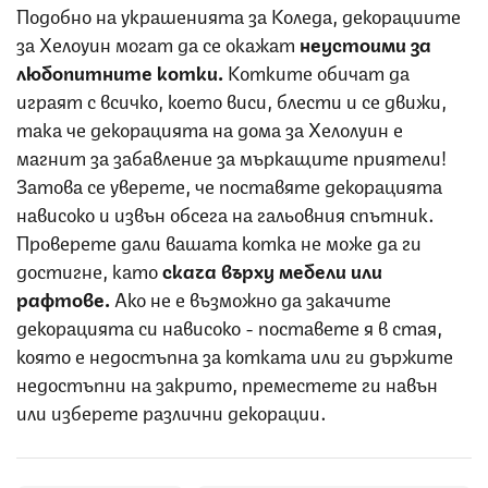
Подобно на украшенията за Коледа, декорациите
за Хелоуин могат да се окажат
неустоими за
любопитните котки.
Котките обичат да
играят с всичко, което виси, блести и се движи,
така че декорацията на дома за Хелолуин е
магнит за забавление за мъркащите приятели!
Затова се уверете, че поставяте декорацията
нависоко и извън обсега на гальовния спътник.
Проверете дали вашата котка не може да ги
достигне, като
скача върху мебели или
рафтове.
Ако не е възможно да закачите
декорацията си нависоко - поставете я в стая,
която е недостъпна за котката или ги държите
недостъпни на закрито, преместете ги навън
или изберете различни декорации.