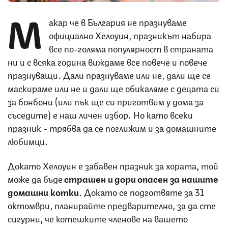
М
акар че в България не празнуваме
официално Хелоуин, празникът набира
все по-голяма популярност в страната
ни и с всяка година виждаме все повече и повече
празнуващи. Дали празнуваме или не, дали ще се
маскираме или не и дали ще обикаляме с децата си
за бонбони (или пък ще си приготвим у дома за
съседите) е наш личен избор. Но като всеки
празник - трябва да се поглижим и за домашните
любимци.
Докато Хелоуин е забавен празник за хората, той
може да бъде
страшен и дори опасен за нашите
домашни котки
. Докато се подготвяте за 31
октомври, планирайте предварително, за да сте
сигурни, че котешките членове на вашето