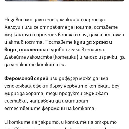
Независимо дали сте домакин на парти за
Хелоуин или се отправяте за нощта, оставете
мъркащия си приятел в тиха стая, далеч от шума
и активността. Поставете
купи за храна и
вода, тоалетна
и удобно легло в стаята.
Давайте лакомства (котешки) и много играчки, за
да успокоите котката си.
Феромонов спрей
или дифузер може да има
успокояващ ефект върху нервните котенца. Без
мирис за хората, тези продукти съдържат
съставки, направени да имитират
естествените феромони на котката.
И котките на закрито, и котките на открито
трябва да имат
идентификационен етикет и