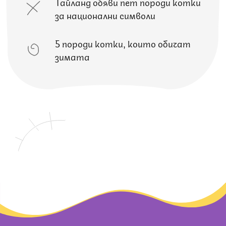
Тайланд обяви пет породи котки
за национални символи
5 породи котки, които обичат
зимата