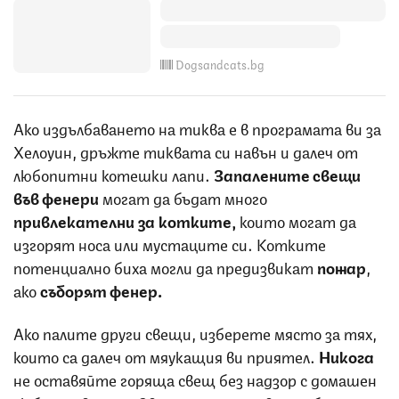
Dogsandcats.bg
Ако издълбаването на тиква е в програмата ви за
Хелоуин, дръжте тиквата си навън и далеч от
любопитни котешки лапи.
Запалените свещи
във фенери
могат да бъдат много
привлекателни за котките,
които могат да
изгорят носа или мустаците си. Котките
потенциално биха могли да предизвикат
пожар
,
ако
съборят фенер.
Ако палите други свещи, изберете място за тях,
които са далеч от мяукащия ви приятел.
Никога
не оставяйте горяща свещ без надзор с домашен