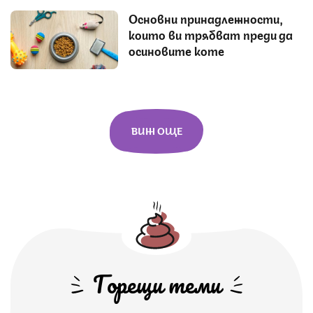
Основни принадлежности,
които ви трябват преди да
осиновите коте
ВИЖ ОЩЕ
Горещи теми