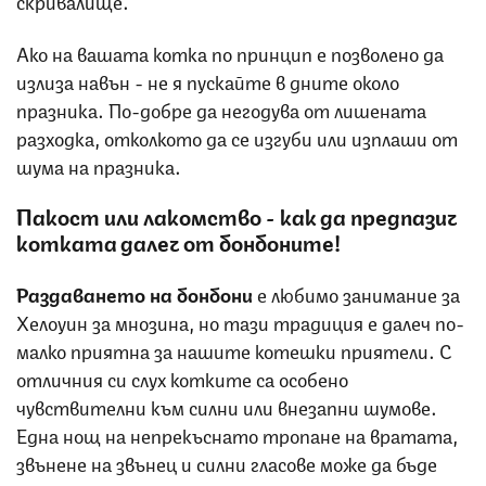
Ако на вашата котка по принцип е позволено да
излиза навън - не я пускайте в дните около
празника. По-добре да негодува от лишената
разходка, отколкото да се изгуби или изплаши от
шума на празника.
Пакост или лакомство
-
как да предпазич
котката далеч от бонбоните!
Раздаването на бонбони
е любимо занимание за
Хелоуин за мнозина, но тази традиция е далеч по-
малко приятна за нашите котешки приятели. С
отличния си слух котките са особено
чувствителни към силни или внезапни шумове.
Една нощ на непрекъснато тропане на вратата,
звънене на звънец и силни гласове може да бъде