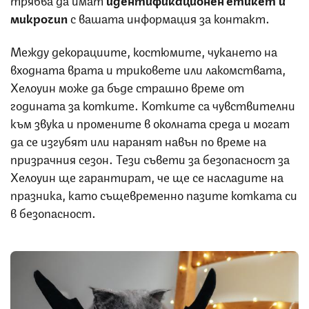
микрочип
с вашата информация за контакт.
Между декорациите, костюмите, чукането на
входната врата и триковете или лакомствата,
Хелоуин може да бъде страшно време от
годината за котките. Котките са чувствителни
към звука и промените в околната среда и могат
да се изгубят или наранят навън по време на
призрачния сезон. Тези съвети за безопасност за
Хелоуин ще гарантират, че ще се насладите на
празника, като същевременно пазите котката си
в безопасност.