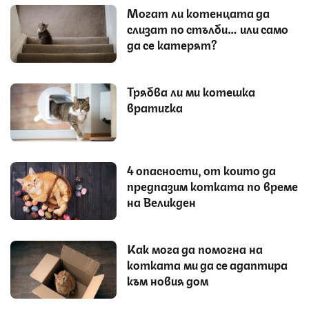
Могат ли котенцата да
слизат по стълби… или само
да се катерят?
Трябва ли ми котешка
вратичка
4 опасности, от които да
предпазим котката по време
на Великден
Как мога да помогна на
котката ми да се адаптира
към новия дом