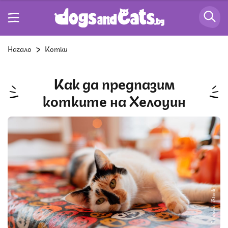
Начало
Котки
Как да предпазим
котките на Хелоуин
Снимка: iStock