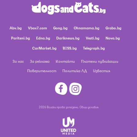
Abv.bg
Vbox7.com
Gong.bg
Ohnamama.bg
Grabo.bg
Pariteni.bg
Edna.bg
Dariknews.bg
Vesti.bg
Nova.bg
CarMarket.bg
BISS.bg
Telegraph.bg
За нас
За реклама
Контакти
Платени публикации
Поверителност
Политика ЛД
Известия
2026 Всички права запазени.
Общи условия