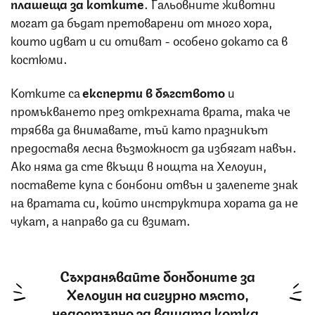
плашеща за котките
. Гальовните животни
могат да бъдат претоварени от много хора,
които идват и си отиват - особено докато са в
костюми.
Котките са
експерти в бягството
и
промъкването през открехната врата, така че
трябва да внимавате, тъй като празникът
предоставя лесна възможност да избягат навън.
Ако няма да сте вкъщи в нощта на Хелоуин,
поставете купа с бонбони отвън и залепете знак
на вратата си, който инструктира хората да не
чукат, а направо да си взимат.
Съхранявайте бонбоните за
Хелоуин на сигурно място,
недостъпно за вашата котка.