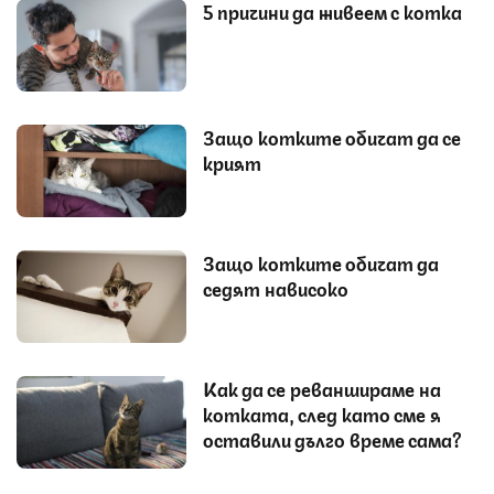
5 причини да живеем с котка
Защо котките обичат да се
крият
Защо котките обичат да
седят нависоко
Как да се реваншираме на
котката, след като сме я
оставили дълго време сама?