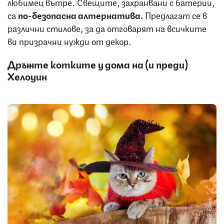
любимец вътре. Свещите, захранвани с батерии,
са
по-безопасна алтернатива.
Предлагат се в
различни стилове, за да отговарят на всичките
ви призрачни нужди от декор.
Дръжте котките у дома на (и преди)
Хелоуин
Снимка: iStock