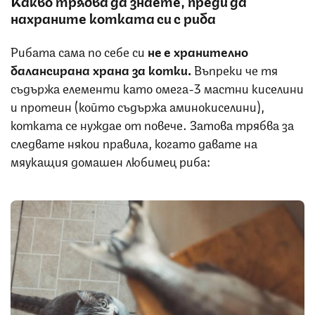
Какво трябва да знаете, преди да
нахраните котката си с риба
‌Рибата сама по себе си
не е хранително
балансирана храна за котки.‌
Въпреки че тя
съдържа елементи като омега-3 мастни киселини
и протеин (който съдържа аминокиселини),
котката се нуждае от повече. Затова трябва за
следвате някои правила, когато давате на
мяукащия домашен любимец риба: