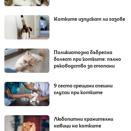
Котките изпускат ли газове
Поликистозна бъбречна
болест при котките: пълно
ръководство за стопани
9 често срещани спешни
случаи при котките
Любопитни хранителни
навици на котките