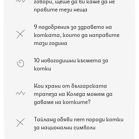
говори, щеше да ви каже да не
правите тези неща
9 подобрения за здравето на
котката, които да направите
тази година
10 новогодишни късмета за
котки
Кои храни от българската
трапеза на Коледа можем да
даваме на котките?
Тайланд обяви пет породи котки
за национални символи