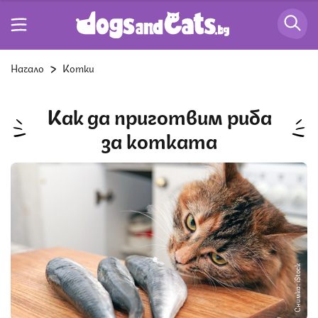
Начало
Котки
Как да приготвим риба
за котката
Снимка: iStock