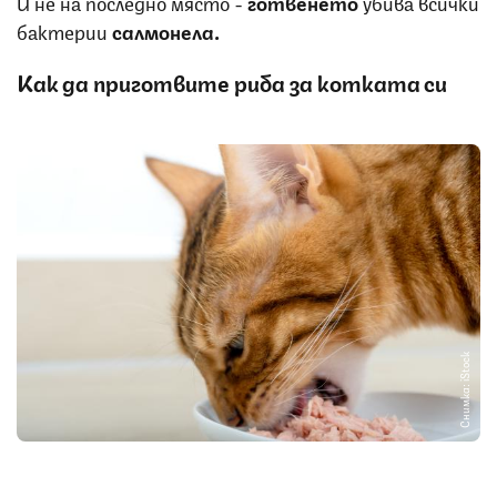
И не на последно място -
готвенето
убива всички
бактерии
салмонела.
Как да приготвите риба за котката си
Снимка: iStock