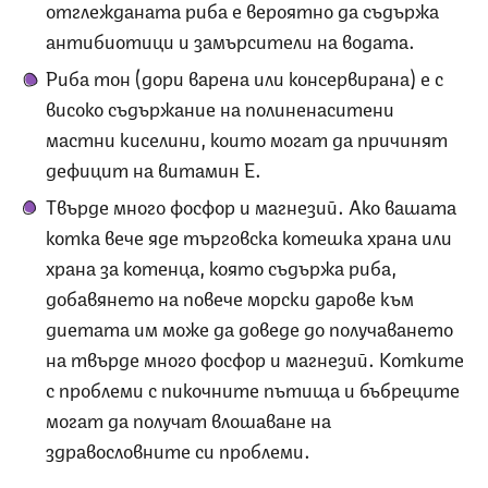
отглежданата риба е вероятно да съдържа
антибиотици и замърсители на водата.
Риба тон (дори варена или консервирана) е с
високо съдържание на полиненаситени
мастни киселини, които могат да причинят
дефицит на витамин Е.
Твърде много фосфор и магнезий.‌ Ако вашата
котка вече яде търговска котешка храна или
храна за котенца, която съдържа риба,
добавянето на повече морски дарове към
диетата им може да доведе до получаването
на твърде много фосфор и магнезий. Котките
с проблеми с пикочните пътища и бъбреците
могат да получат влошаване на
здравословните си проблеми.