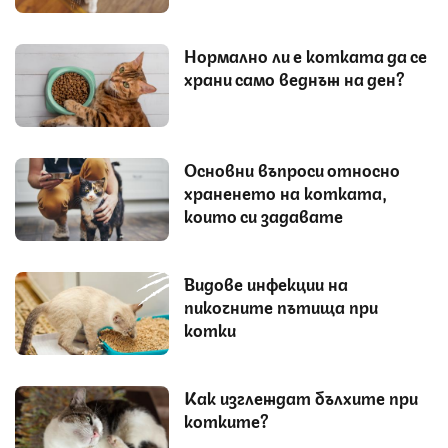
Нормално ли е котката да се
храни само веднъж на ден?
Основни въпроси относно
храненето на котката,
които си задавате
Видове инфекции на
пикочните пътища при
котки
Как изглеждат бълхите при
котките?