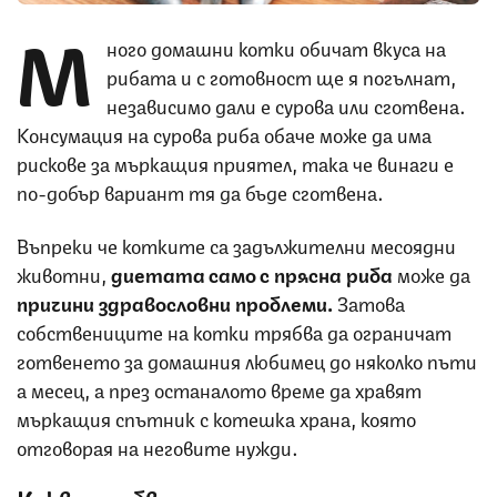
М
ного домашни котки обичат вкуса на
рибата и с готовност ще я погълнат,
независимо дали е сурова или сготвена.
Консумация на сурова риба обаче може да има
рискове за мъркащия приятел, така че винаги е
по-добър вариант тя да бъде сготвена.
Въпреки че котките са задължителни месоядни
животни,
диетата само с прясна риба
може да
причини здравословни проблеми.
Затова
собствениците на котки трябва да ограничат
готвенето за домашния любимец до няколко пъти
а месец, а през останалото време да хравят
мъркащия спътник с котешка храна, която
отговорая на неговите нужди.