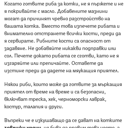
‌Когато готвите риба за котки, не я пържете и не
я покривайте с масло.‌ Добавените мазнини
могат да причинят чревно разстройство на
вашата котка. Вместо това изпечете рибата и
внимателно отстранете всички кости, преди да
я сервирате. Рибните кости са опасност от
задавяне. Не добавяйте никакви подправки или
сол. Печете докато рибата се сготви, като не я
изгаряйте или препичайте. Оставете да
изстине преди да дадете на мяукащия приятел.
Някои риби, които може да готвите за мъркащия
приятел от време на време и са безопасни,
включват треска, хек, черноморски лаврак,
костур, талапия и други.
Въпреки че е изкушаващо да се дават на котките
човешки храни,
не бива да правим това често, а