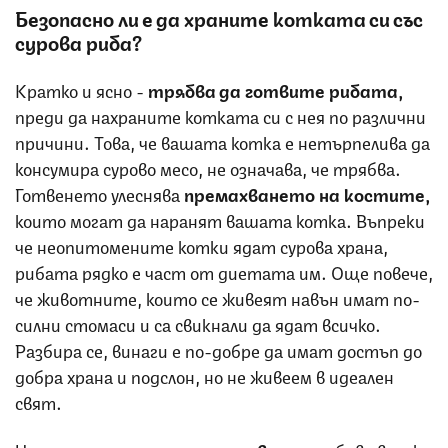
Безопасно ли е да храните котката си със
сурова риба?
Кратко и ясно - ‌
трябва да готвите рибата,
преди да нахраните котката си с нея по различни
причини.‌ Това, че вашата котка е нетърпелива да
консумира сурово месо, не означава, че трябва.
Готвенето улеснява
премахването на костите,
които могат да наранят вашата котка. Въпреки
че неопитомените котки ядат сурова храна,
рибата рядко е част от диетата им. Още повече,
че животните, които се живеят навън имат по-
силни стомаси и са свикнали да ядат всичко.
Разбира се, винаги е по-добре да имат достъп до
добра храна и подслон, но не живеем в идеален
свят.