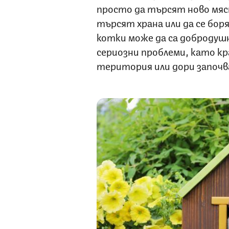
просто да търсят ново мяст
търсят храна или да се бор
котки може да са добродуш
сериозни проблеми, като кр
територия или дори започв