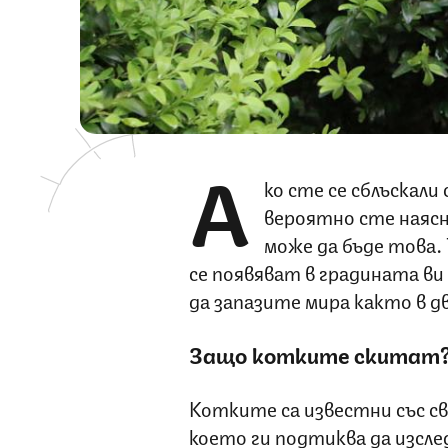
А
ко сте се сблъскал
вероятно сте наяс
може да бъде това.
се появяват в градината ви
да запазите мира както в дв
Защо котките скитат
Котките са известни със с
което ги подтиква да изсл