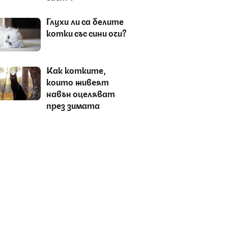
Глухи ли са белите
котки със сини очи?
Как котките,
които живеят
навън оцеляват
през зимата