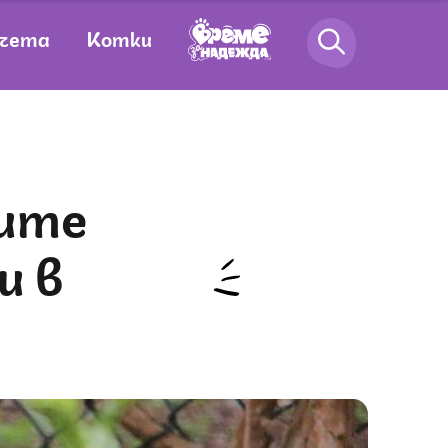
чета
Котки
и в