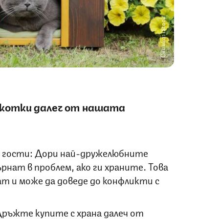
Снимка: iStock
 котки далеч от нашата
 гости: Дори най-дружелюбните
рнат в проблем, ако ги храните. Това
ат и може да доведе до конфликти с
ръжте купите с храна далеч от