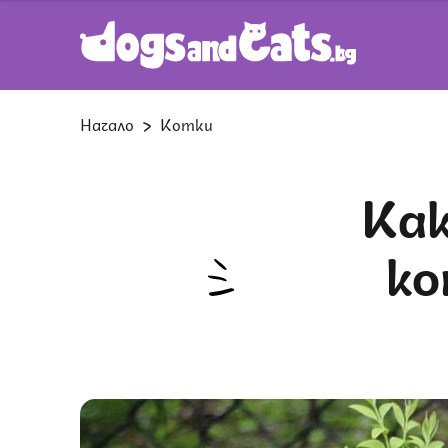
Начало
Котки
Как да спрем нежеланите
ко