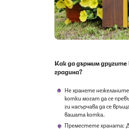
Как да държим другите
градина?
Не хранете нежеланите
котки могат да се превъ
ги насърчава да се връщ
вашата котка.
Преместете храната: Д