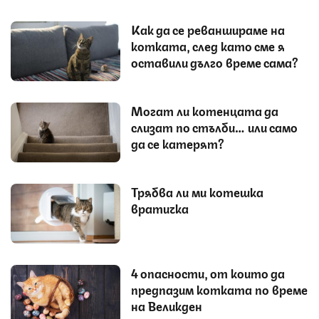
Как да се реваншираме на
котката, след като сме я
оставили дълго време сама?
Могат ли котенцата да
слизат по стълби… или само
да се катерят?
Трябва ли ми котешка
вратичка
4 опасности, от които да
предпазим котката по време
на Великден