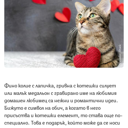
Снимка: iStock
Фино колие с лапичка, гривна с котешки силует
или малък медальон с гравирано име на любимия
домашен любимец са нежни и романтични идеи.
Бижуто е символ на обич, а когато в него
присъства и котешки елемент, то става още по-
специално. Това е подарък, който може да се носи