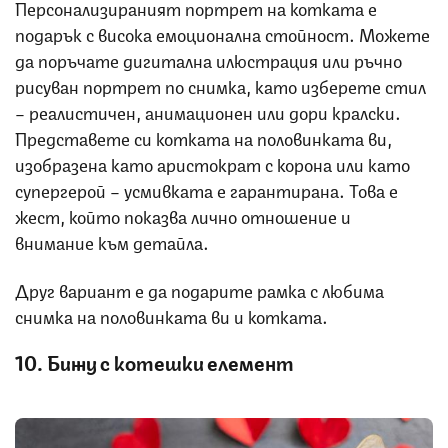
Персонализираният портрет на котката е
подарък с висока емоционална стойност. Можете
да поръчате дигитална илюстрация или ръчно
рисуван портрет по снимка, като изберете стил
– реалистичен, анимационен или дори кралски.
Представете си котката на половинката ви,
изобразена като аристократ с корона или като
супергерой – усмивката е гарантирана. Това е
жест, който показва лично отношение и
внимание към детайла.
Друг вариант е да подарите рамка с любима
снимка на половинката ви и котката.
10. Бижу с котешки елемент