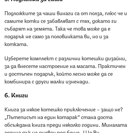
Подложките за чаши винаги са от полза, плюс че и
самите котки се забавляват с тях, докато ги
събарят на земята. Така че това може да е
подарък не само за половинката ви, но и за
котката.
Изберете комплект с различни котешки дизайни,
за да внесете настроение на масата. Практичен
и достъпен подарък, който лесно може да се
комбинира с други малки изненади.
6. Книги
Книга за някое котешко приключение – защо не?
„Пътеписът на един котарак“ стана доста
обсъждана книга преди няколко години. Миналата
година пък на дневен ред беше „Ще Ви