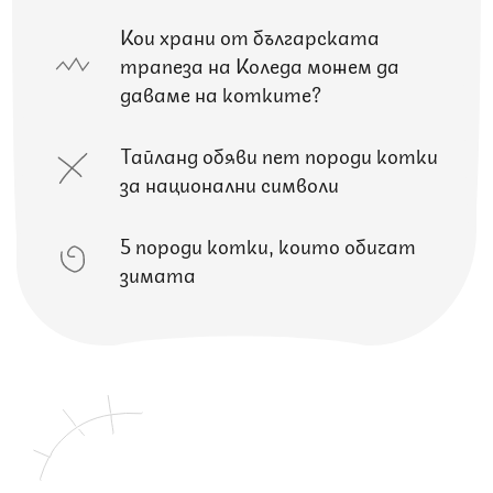
Кои храни от българската
трапеза на Коледа можем да
даваме на котките?
Тайланд обяви пет породи котки
за национални символи
5 породи котки, които обичат
зимата