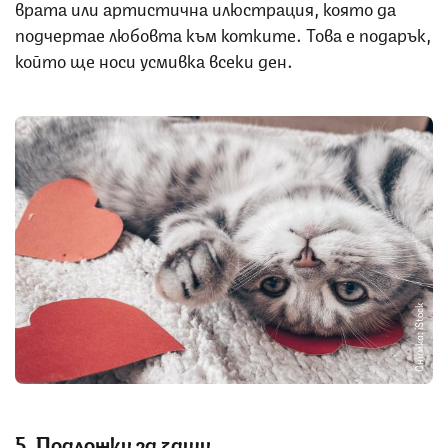
врата или артистична илюстрация, която да
подчертае любовта към котките. Това е подарък,
който ще носи усмивка всеки ден.
Снимка: iStock
5. Подложки за чаши