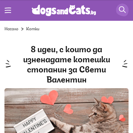
Начало
Котки
8 идеи, с които да
изненадате котешки
стопанин за Свети
Валентин