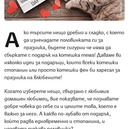
Снимка: iStock
А
ко търсите нещо дребно и сладко, с което
да изненадате половинката си за
празника, бъдете сигурни че няма да
сбъркате с подарък на котешка тема! Даваме ви
няколко идеи за подаръци, които всеки котешки
стопанин или просто котешки фен би харесал за
празника на влюбените!
Когато изберете нещо, свързано с любимия
домашен любимец, вие показвате, че познавате
добре човека до себе си и цените това, което е
важно за него. А какво по-хубаво от подарък,
който радва едновременно и стопанина, и
неговата пухкава половинка?