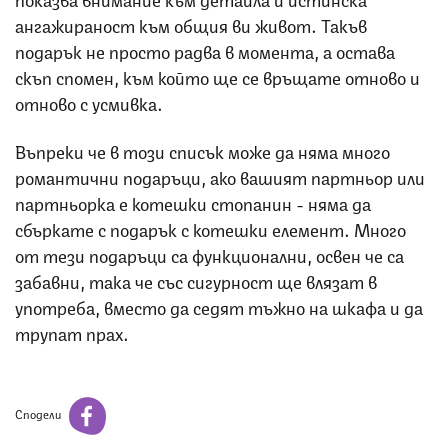
ангажираност към общия ви живот. Такъв
подарък не просто радва в момента, а остава
скъп спомен, към който ще се връщате отново и
отново с усмивка.
Въпреки че в този списък може да няма много
романтични подаръци, ако вашият партньор или
партньорка е котешки стопанин - няма да
сбъркате с подарък с котешки елемент. Много
от тези подаръци са функционални, освен че са
забавни, така че със сигурност ще влязат в
употреба, вместо да седят тъжно на шкафа и да
трупат прах.
Сподели