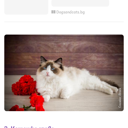
Dogsandcats.bg
Снимка: iStock
2. Котешко дърво