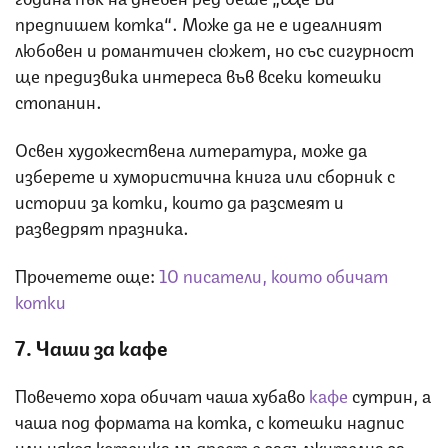
предпишем котка“. Може да не е идеалният
любовен и романтичен сюжет, но със сигурност
ще предизвика интереса във всеки котешки
стопанин.
Освен художествена литература, може да
изберете и хумористична книга или сборник с
истории за котки, които да разсмеят и
разведрят празника.
Прочетете още:
10 писатели, които обичат
котки
7. Чаши за кафе
Повечето хора обичат чаша хубаво
кафе
сутрин, а
чаша под формата на котка, с котешки надпис
или някоя котешка мъдрост е задължителна за