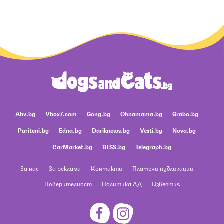
Abv.bg
Vbox7.com
Gong.bg
Ohnamama.bg
Grabo.bg
Pariteni.bg
Edna.bg
Dariknews.bg
Vesti.bg
Nova.bg
CarMarket.bg
BISS.bg
Telegraph.bg
За нас
За реклама
Контакти
Платени публикации
Поверителност
Политика ЛД
Известия