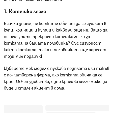
1. Котешко легло
Всички знаем, че котките обичат да се гушкат в
купи, кошници и кутии и какво ли още не. Защо да
не осигурите прекрасно котешко легло за
котката на вашата половинка? Със сигурност
както котката, така и половинката ще харесат
този мил подарък!
Изберете мек модел с пухкава подплата или такъв
с по-затворена форма, ако котката обича да се
крие. Освен удобство, едно красиво легло може да
бъде и стилен акцент в дома.