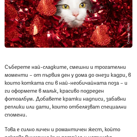
Снимка: iStock
Съберете най-сладките, смешни и трогателни
моменти – от първия ден у дома до онези кадри, в
които котката спи в най-необичайната поза – и
ги оформете в малък, красиво подреден
фотоалбум. Добавете кратки надписи, забавни
реплики или дати, които отбелязват специални
спомени.
Това е силно личен и романтичен жест, който
показва внимание към детайла и истинска