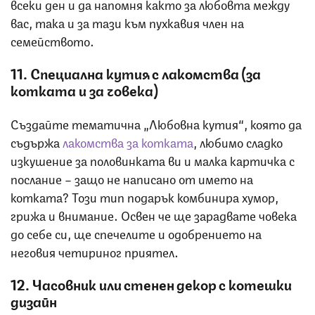
всеки ден и да напомня както за любовта между
вас, така и за тази към пухкавия член на
семейството.
11. Специална кутия с лакомства (за
котката и за човека)
Създайте тематична „Любовна кутия“, която да
съдържа
лакомства за котката
, любимо сладко
изкушение за половинката ви и малка картичка с
послание – защо не написано от името на
котката? Този тип подарък комбинира хумор,
грижа и внимание. Освен че ще зарадвате човека
до себе си, ще спечелите и одобрението на
неговия четириног приятел.
12. Часовник или стенен декор с котешки
дизайн