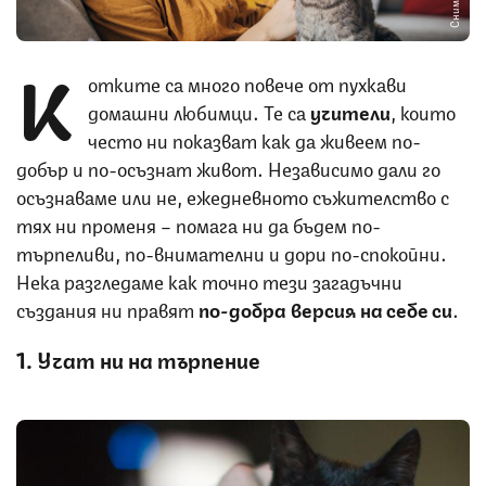
К
отките са много повече от пухкави
домашни любимци. Те са
учители
, които
често ни показват как да живеем по-
добър и по-осъзнат живот. Независимо дали го
осъзнаваме или не, ежедневното съжителство с
тях ни променя – помага ни да бъдем по-
търпеливи, по-внимателни и дори по-спокойни.
Нека разгледаме как точно тези загадъчни
създания ни правят
по-добра версия на себе си
.
1. Учат ни на търпение