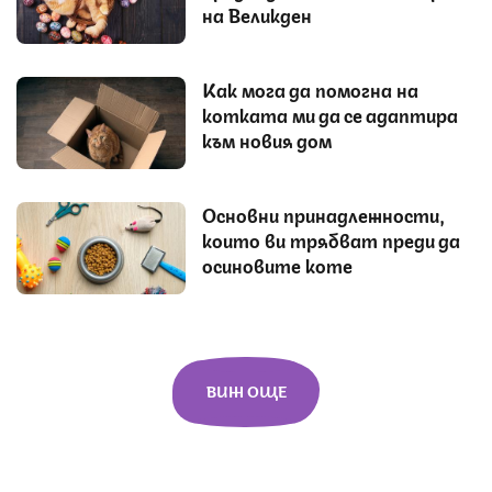
на Великден
Как мога да помогна на
котката ми да се адаптира
към новия дом
Основни принадлежности,
които ви трябват преди да
осиновите коте
ВИЖ ОЩЕ