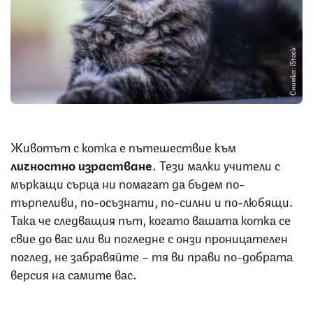
Снимка: iStock
Животът с котка е пътешествие към
личностно израстване
. Тези малки учители с
мъркащи сърца ни помагат да бъдем по-
търпеливи, по-осъзнати, по-силни и по-любящи.
Така че следващия път, когато вашата котка се
свие до вас или ви погледне с онзи проницателен
поглед, не забравяйте – тя ви прави по-добрата
версия на самите вас.