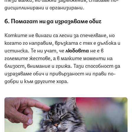
дисциплинирани и организирани.
6. Помагат ни да изразяваме обич
Котките не винаги са лесни за спечелване, но
когато го направим, връзката с тях е дълбока и
истинска. Те ни учат, че
любовта
не е в
големите жестове, а в малките моменти на
близост, внимание и грижа. Тази способност да
изразяваме обич и привързаност ни прави по-
добри и към другите хора.