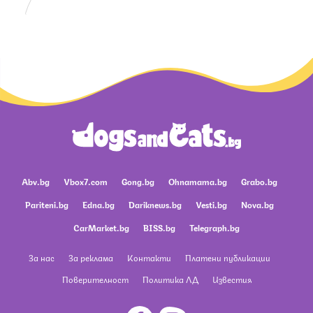
Abv.bg
Vbox7.com
Gong.bg
Ohnamama.bg
Grabo.bg
Pariteni.bg
Edna.bg
Dariknews.bg
Vesti.bg
Nova.bg
CarMarket.bg
BISS.bg
Telegraph.bg
За нас
За реклама
Контакти
Платени публикации
Поверителност
Политика ЛД
Известия