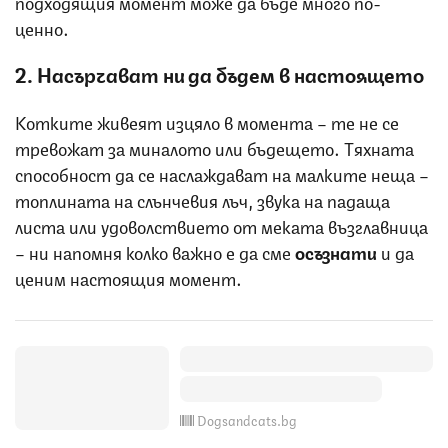
подходящия момент може да бъде много по-
ценно.
2. Насърчават ни да бъдем в настоящето
Котките живеят изцяло в момента – те не се
тревожат за миналото или бъдещето. Тяхната
способност да се наслаждават на малките неща –
топлината на слънчевия лъч, звука на падаща
листа или удоволствието от меката възглавница
– ни напомня колко важно е да сме
осъзнати
и да
ценим настоящия момент.
Dogsandcats.bg