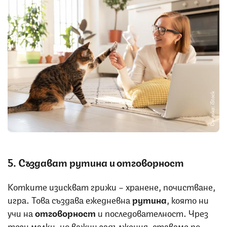
Снимка: iStock
5. Създават рутина и отговорност
Котките изискват грижи – хранене, почистване,
игра. Това създава ежедневна
рутина
, която ни
учи на
отговорност
и последователност. Чрез
тези малки, но важни задължения, ставаме по-