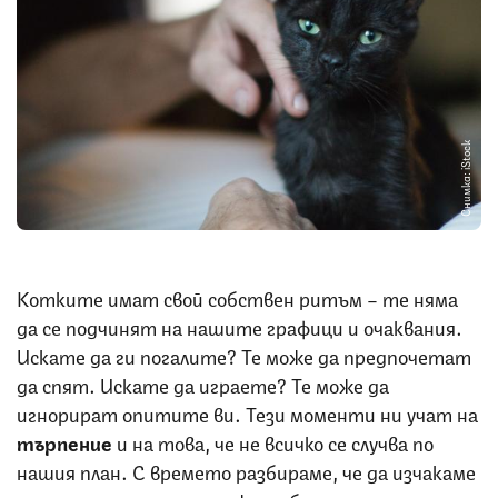
Снимка: iStock
Котките имат свой собствен ритъм – те няма
да се подчинят на нашите графици и очаквания.
Искате да ги погалите? Те може да предпочетат
да спят. Искате да играете? Те може да
игнорират опитите ви. Тези моменти ни учат на
търпение
и на това, че не всичко се случва по
нашия план. С времето разбираме, че да изчакаме