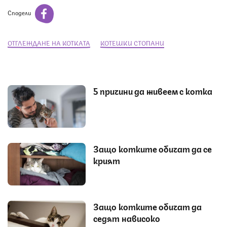
Сподели
ОТГЛЕЖДАНЕ НА КОТКАТА
КОТЕШКИ СТОПАНИ
5 причини да живеем с котка
Защо котките обичат да се
крият
Защо котките обичат да
седят нависоко