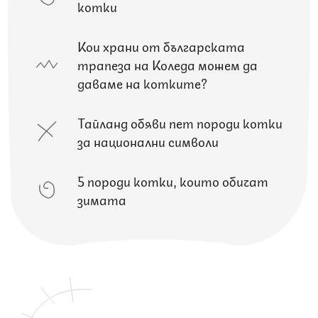
котки
Кои храни от българската
трапеза на Коледа можем да
даваме на котките?
Тайланд обяви пет породи котки
за национални символи
5 породи котки, които обичат
зимата