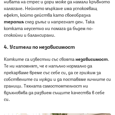
нивата на стрес и дори може да намали кръвното
налягане. Нейното мъркане има успокояващ
ефект, който действа като своеобразна
терапия
след дълъг и напрегнат ден. Така
котката неусетно ни помага да бъдем по-
спокойни и балансирани.
4. Учители по независимост
Котките са известни със своята
независимост
.
Те ни напомнят, че е напълно нормално да
прекарваме време със себе си, да се грижим за
собствените си нужди и да поставяме личните си
граници. Тяхната самостоятелност ни
вдъхновява да развием същите качества в себе
си.