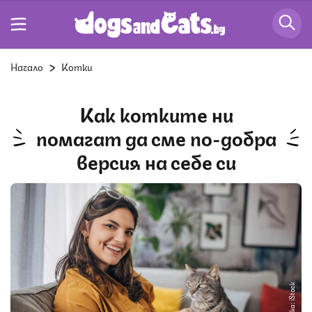
Начало
Котки
Как котките ни
помагат да сме по-добра
версия на себе си
Снимка: iStock