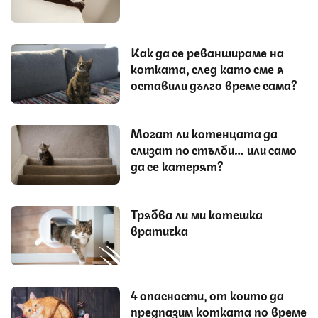
Как да се реваншираме на
котката, след като сме я
оставили дълго време сама?
Могат ли котенцата да
слизат по стълби… или само
да се катерят?
Трябва ли ми котешка
вратичка
4 опасности, от които да
предпазим котката по време