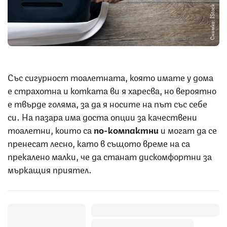
Снимка: IStock
Със сигурност тоалетната, която имате у дома
е страхотна и котката ви я харесва, но вероятно
е твърде голяма, за да я носите на път със себе
си. На пазара има доста опции за качествени
тоалетни, които са
по-компактни
и могат да се
пренесат лесно, като в същото време на са
прекалено малки, че да станат дискомфортни за
мъркащия приятел.