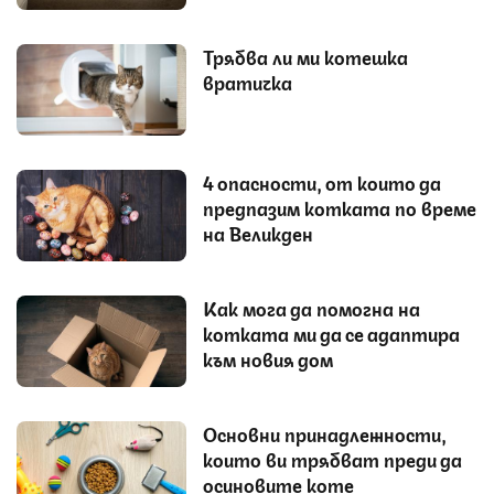
Трябва ли ми котешка
вратичка
4 опасности, от които да
предпазим котката по време
на Великден
Как мога да помогна на
котката ми да се адаптира
към новия дом
Основни принадлежности,
които ви трябват преди да
осиновите коте