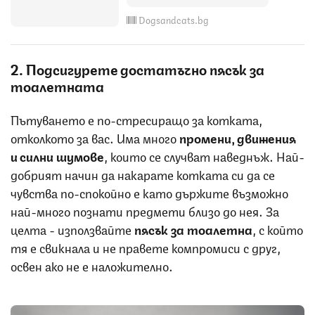
Dogsandcats.bg
2. Подсигурете достатъчно пясък за
тоалетната
Пътуването е по-стресиращо за котката,
отколкото за вас. Има много
промени, движения
и силни шумове
, които се случват наведнъж. Най-
добрият начин да накарате котката си да се
чувства по-спокойно е като държите възможно
най-много познати предмети близо до нея. За
целта - използвайте
пясък за тоалетна
, с който
тя е свикнала и не правете компромиси с друг,
освен ако не е наложително.