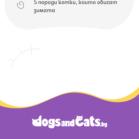
5 породи котки, които обичат
зимата