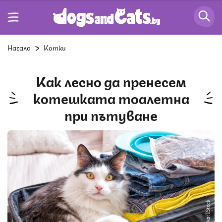
Начало
Котки
Как лесно да пренесем
котешката тоалетна
при пътуване
Снимка: IStock