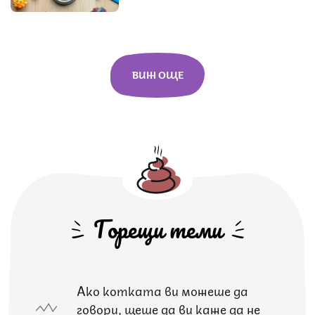
ВИЖ ОЩЕ
Горещи теми
Ако котката ви можеше да
говори, щеше да ви каже да не