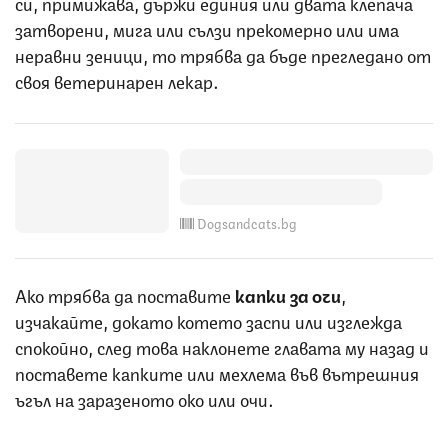
си, примижава, държи единия или двата клепача
затворени, мига или сълзи прекомерно или има
неравни зеници, то трябва да бъде прегледано от
своя ветеринарен лекар.
Dogsandcats.bg
Ако трябва да поставите
капки за очи
,
изчакайте, докато котето заспи или изглежда
спокойно, след това наклонете главата му назад и
поставете капките или мехлема във вътрешния
ъгъл на заразеното око или очи.