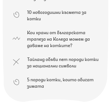
10 новогодишни късмета за
котки
Кои храни от българската
трапеза на Коледа можем да
даваме на котките?
Тайланд обяви пет породи котки
за национални символи
5 породи котки, които обичат
зимата