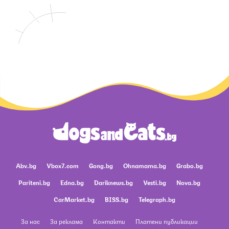
Abv.bg
Vbox7.com
Gong.bg
Ohnamama.bg
Grabo.bg
Pariteni.bg
Edna.bg
Dariknews.bg
Vesti.bg
Nova.bg
CarMarket.bg
BISS.bg
Telegraph.bg
За нас
За реклама
Контакти
Платени публикации