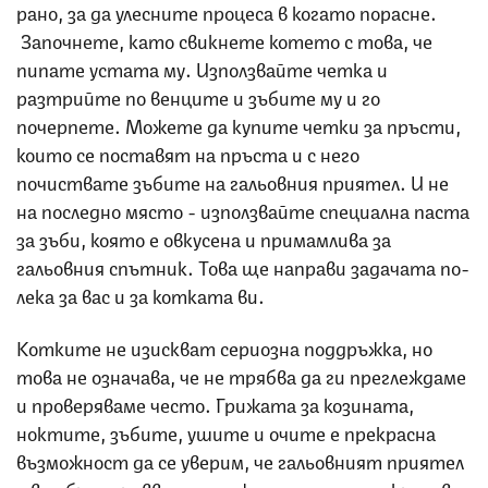
рано, за да улесните процеса в когато порасне.
Започнете, като свикнете котето с това, че
пипате устата му. Използвайте четка и
разтрийте по венците и зъбите му и го
почерпете. Можете да купите четки за пръсти,
които се поставят на пръста и с него
почиствате зъбите на гальовния приятел. И не
на последно място - използвайте специална паста
за зъби, която е овкусена и примамлива за
гальовния спътник. Това ще направи задачата по-
лека за вас и за котката ви.
Котките не изискват сериозна поддръжка, но
това не означава, че не трябва да ги преглеждаме
и проверяваме често. Грижата за козината,
ноктите, зъбите, ушите и очите е прекрасна
възможност да се уверим, че гальовният приятел
е в добро здравве и изглежда елегантен и красив.