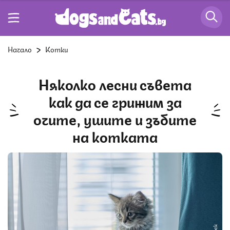
Начало
Котки
Няколко лесни съвета
как да се грижим за
очите, ушите и зъбите
на котката