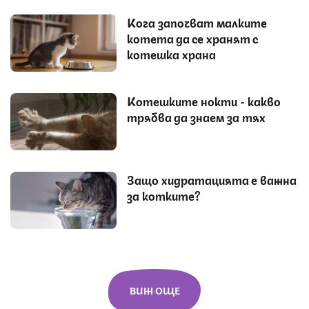
Кога започват малките
котета да се хранят с
котешка храна
Котешките нокти - какво
трябва да знаем за тях
Защо хидратацията е важна
за котките?
ВИЖ ОЩЕ