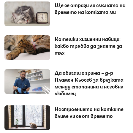
Ще се отрази ли смяната на
времето на котката ми
Котешки хигиенни навици:
какво трябва да знаете за
тях
Да обичаш с грижа – д-р
Пламен Кьосев за връзката
между стопанина и неговия
любимец
Настроението на котките
влияе ли се от времето