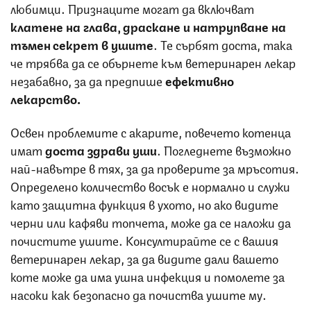
любимци. Признаците могат да включват
клатене на глава, драскане и натрупване на
тъмен секрет в ушите
. Те сърбят доста, така
че трябва да се обърнете към ветеринарен лекар
незабавно, за да предпише
ефективно
лекарство.
Освен проблемите с акарите, повечето котенца
имат
доста здрави уши
. Погледнете възможно
най-навътре в тях, за да проверите за мръсотия.
Определено количество восък е нормално и служи
като защитна функция в ухото, но ако видите
черни или кафяви топчета, може да се наложи да
почистите ушите. Консултирайте се с вашия
ветеринарен лекар, за да видите дали вашето
коте може да има ушна инфекция и помолете за
насоки как безопасно да почиства ушите му.