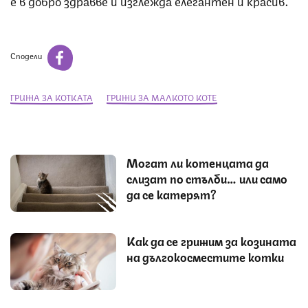
Сподели
ГРИЖА ЗА КОТКАТА
ГРИЖИ ЗА МАЛКОТО КОТЕ
Могат ли котенцата да
слизат по стълби… или само
да се катерят?
Как да се грижим за козината
на дългокосместите котки