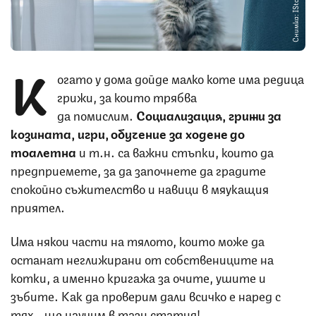
Снимка: IStock
К
огато у дома дойде малко коте има редица
грижи, за които трябва
да помислим.
Социализация, грижи за
козината, игри, обучение за ходене до
тоалетна
и т.н. са важни стъпки, които да
предприемете, за да започнете да градите
спокойно съжителство и навици в мяукащия
приятел.
Има някои части на тялото, които може да
останат неглижирани от собствениците на
котки, а именно кригажа за очите, ушите и
зъбите. Как да проверим дали всичко е наред с
тях - ще научим в тази статия!