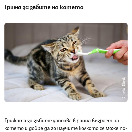
Грижа за зъбите на котето
Снимка: IStock
Грижата за зъбите започва в ранна възраст на
котето и добре да го научите колкото се може по-