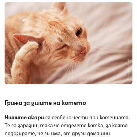
Снимка: IStock
Грижа за ушите на котето
Ушните акари
са особено чести при котенцата.
Те са заразни, така че отделете котка, за която
подозирате, че ги има, от други домашни