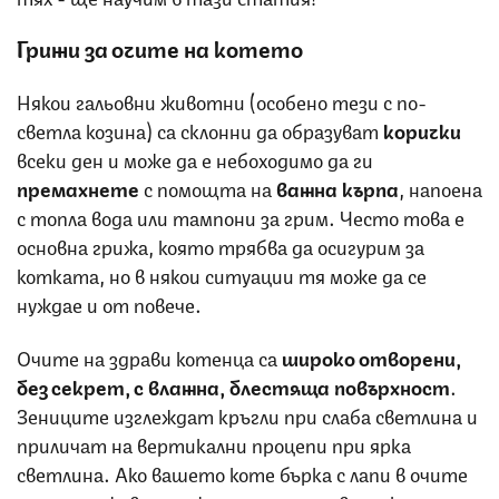
Грижи за очите на котето
Някои гальовни животни (особено тези с по-
светла козина) са склонни да образуват
корички
всеки ден и може да е небоходимо да ги
премахнете
с помощта на
важна кърпа
, напоена
с топла вода или тампони за грим. Често това е
основна грижа, която трябва да осигурим за
котката, но в някои ситуации тя може да се
нуждае и от повече.
Очите на здрави котенца са
широко отворени,
без секрет, с влажна, блестяща повърхност
.
Зениците изглеждат кръгли при слаба светлина и
приличат на вертикални процепи при ярка
светлина. Ако вашето коте бърка с лапи в очите