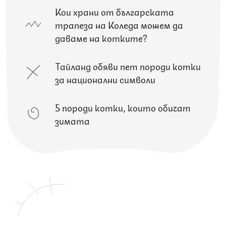
Кои храни от българската
трапеза на Коледа можем да
даваме на котките?
Тайланд обяви пет породи котки
за национални символи
5 породи котки, които обичат
зимата