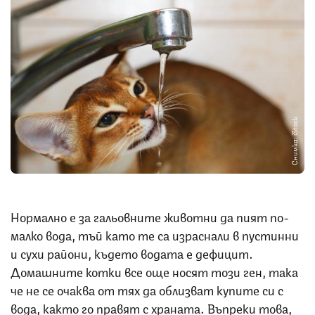
Снимка: iStock
Нормално е за гальовните животни да пият по-
малко вода, тъй като те са израснали в пустинни
и сухи райони, където водата е дефицит.
Домашните котки все още носят този ген, така
че не се очаква от тях да облизват купите си с
вода, както го правят с храната. Въпреки това,