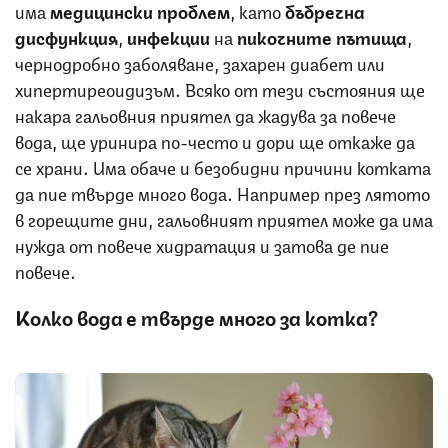
има
медицински
проблем
, като
бъбречна
дисфункция
,
инфекции
на
пикочните
пътища
,
чернодробно заболяване, захарен диабет или
хипертиреоидизъм. Всяко от тези състояния ще
накара гальовния приятел да жадува за повече
вода, ще уринира по-често и дори ще откаже да
се храни. Има обаче и безобидни причини котката
да пие твърде много вода. Например през лятото
в горещите дни, гальовният приятел може да има
нужда от повече хидратация и затова де пие
повече.
Колко вода е твърде много за котка?