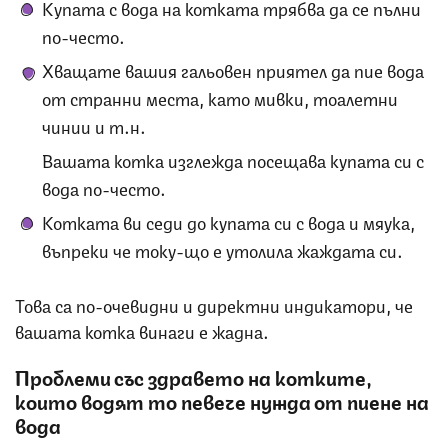
Купата с вода на котката трябва да се пълни
по-често.
Хващате вашия гальовен приятел да пие вода
от странни места, като мивки, тоалетни
чинии и т.н.
Вашата котка изглежда посещава купата си с
вода по-често.
Котката ви седи до купата си с вода и мяука,
въпреки че току-що е утолила жаждата си.
Това са по-очевидни и директни индикатори, че
вашата котка винаги е жадна.
Проблеми със здравето на котките,
които водят то певече нужда от пиене на
вода