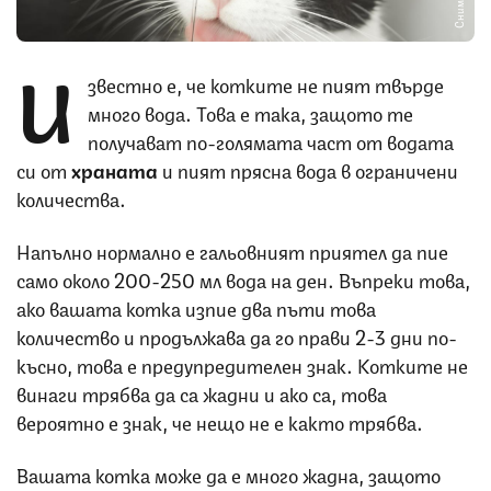
И
звестно е, че котките не пият твърде
много вода. Това е така, защото те
получават по-голямата част от водата
си от
храната
и пият прясна вода в ограничени
количества.
Напълно нормално е гальовният приятел да пие
само около 200-250 мл вода на ден. Въпреки това,
ако вашата котка изпие два пъти това
количество и продължава да го прави 2-3 дни по-
късно, това е предупредителен знак. Котките не
винаги трябва да са жадни и ако са, това
вероятно е знак, че нещо не е както трябва.
Вашата котка може да е много жадна, защото