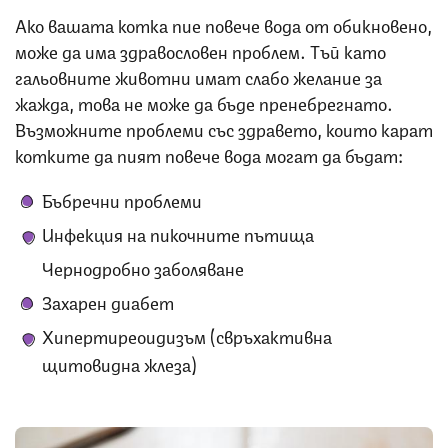
Ако вашата котка пие повече вода от обикновено,
може да има здравословен проблем. Тъй като
гальовните животни имат слабо желание за
жажда, това не може да бъде пренебрегнато.
Възможните проблеми със здравето, които карат
котките да пият повече вода могат да бъдат:
Бъбречни проблеми
Инфекция на пикочните пътища
Чернодробно заболяване
Захарен диабет
Хипертиреоидизъм (свръхактивна
щитовидна жлеза)