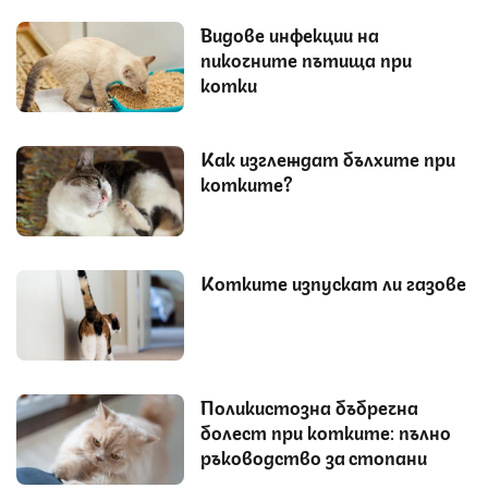
Видове инфекции на
пикочните пътища при
котки
Как изглеждат бълхите при
котките?
Котките изпускат ли газове
Поликистозна бъбречна
болест при котките: пълно
ръководство за стопани