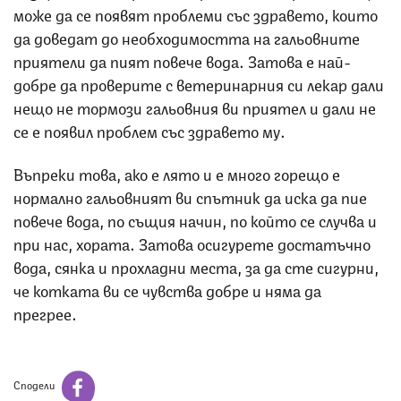
може да се появят проблеми със здравето, които
да доведат до необходимостта на гальовните
приятели да пият повече вода. Затова е най-
добре да проверите с ветеринарния си лекар дали
нещо не тормози гальовния ви приятел и дали не
се е появил проблем със здравето му.
Въпреки това, ако е лято и е много горещо е
нормално гальовният ви спътник да иска да пие
повече вода, по същия начин, по който се случва и
при нас, хората. Затова осигурете достатъчно
вода, сянка и прохладни места, за да сте сигурни,
че котката ви се чувства добре и няма да
прегрее.
Сподели