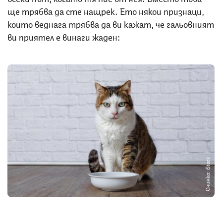
ще трябва да сте нащрек. Ето някои признаци,
които веднага трябва да ви кажат, че гальовният
ви приятел е винаги жаден:
Снимка: iStock