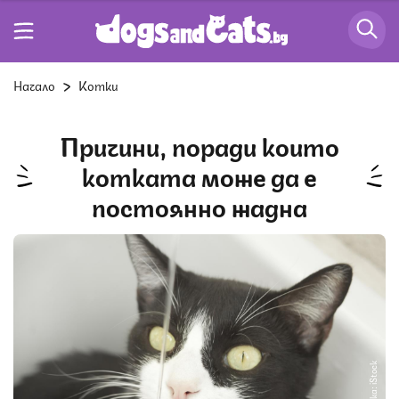
Начало
Котки
Причини, поради които
котката може да е
постоянно жадна
Снимка: iStock