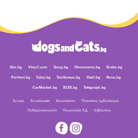
Abv.bg
Vbox7.com
Gong.bg
Ohnamama.bg
Grabo.bg
Pariteni.bg
Edna.bg
Dariknews.bg
Vesti.bg
Nova.bg
CarMarket.bg
BISS.bg
Telegraph.bg
За нас
За реклама
Контакти
Платени публикации
Поверителност
Политика ЛД
Известия