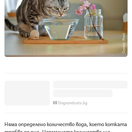
Снимка: iStock
Dogsandcats.bg
Няма определено количество вода, което котката
трябва да пие. Нормалното количество ще