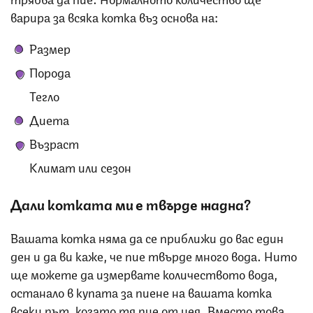
варира за всяка котка въз основа на:
Размер
Порода
Тегло
Диета
Възраст
Климат или сезон
Дали котката ми е твърде жадна?
Вашата котка няма да се приближи до вас един
ден и да ви каже, че пие твърде много вода. Нито
ще можете да измервате количеството вода,
останало в купата за пиене на вашата котка
всеки път, когато тя пие от нея. Вместо това