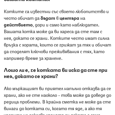
Котките са известни със своето любопитство и
често обичат да
бъдат
в
центъра
на
действието
, дори и само като наблюдател.
Вашата котка може да ви хареса да сте там с
нея, докато се храни. Котките често имат силна
връзка с хората, които се грижат за тях и обичат
да споделят ключови преживявания с тях, като
например време за хранене.
Лошо ли е, че котката ви иска да сте при
нея, докато се храни?
Ако мъркащият ви приятел напълно отказва да се
храни, ако не сте наоколо - това може да доведе до
редица проблеми. В крайна сметка не може да сте
винаги до котката си, когато тя яде, а ако тя
упорито не докосва храната си докато е сама -