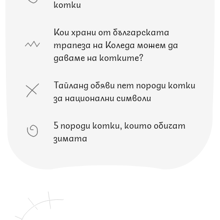
котки
Кои храни от българската
трапеза на Коледа можем да
даваме на котките?
Тайланд обяви пет породи котки
за национални символи
5 породи котки, които обичат
зимата