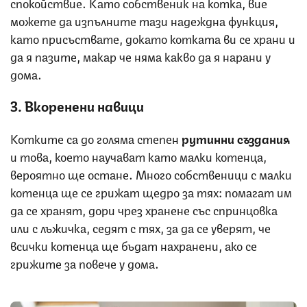
спокойствие. Като собственик на котка, вие
можете да изпълните тази надеждна функция,
като присъствате, докато котката ви се храни и
да я пазите, макар че няма какво да я нарани у
дома.
3. Вкоренени навици
Котките са до голяма степен
рутинни
създания
и това, което научават като малки котенца,
вероятно ще остане. Много собственици с малки
котенца ще се грижат щедро за тях: помагат им
да се хранят, дори чрез хранене със спринцовка
или с лъжичка, седят с тях, за да се уверят, че
всички котенца ще бъдат нахранени, ако се
грижите за повече у дома.