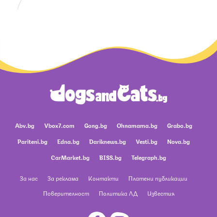
Abv.bg
Vbox7.com
Gong.bg
Ohnamama.bg
Grabo.bg
Pariteni.bg
Edna.bg
Dariknews.bg
Vesti.bg
Nova.bg
CarMarket.bg
BISS.bg
Telegraph.bg
За нас
За реклама
Контакти
Платени публикации
Поверителност
Политика ЛД
Известия