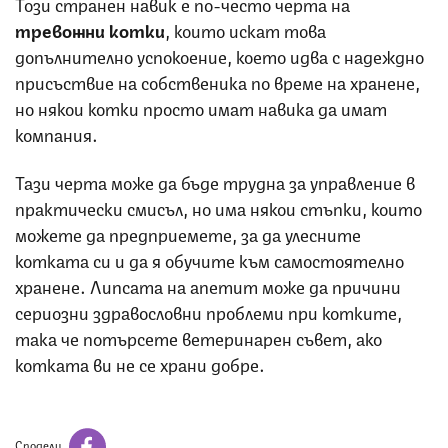
Този странен навик е по-често черта на
тревожни
котки
, които искат това
допълнително успокоение, което идва с надеждно
присъствие на собственика по време на хранене,
но някои котки просто имат навика да имат
компания.
Тази черта може да бъде трудна за управление в
практически смисъл, но има някои стъпки, които
можете да предприемете, за да улесните
котката си и да я обучите към самостоятелно
хранене. Липсата на апетит може да причини
сериозни здравословни проблеми при котките,
така че потърсете ветеринарен съвет, ако
котката ви не се храни добре.
Сподели