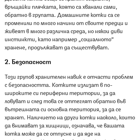
връщайки плячката, която са хванали сами,
обратно в групата. Домашните котки са се
променили по много начини от своите предци и
живеят в много различна среда, но някои диви
инстинкти, като например „социалното“
хранене, продължават да съществуват.
2. Безопасност
Този групов хранителен навик е отчасти проблем
с безопасността. Котките излизат в по-
широките си периферни територии, за да
ловуват и след това се оттеглят обратно във
вътрешната си основна територия, за да се
хранят. Наличието на други котки наоколо, които
да внимават за хищници, означава, че вашата
котка може да се отпусне и да яде на