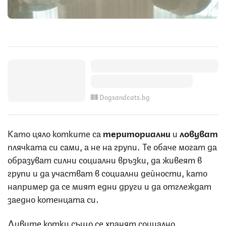
Dogsandcats.bg
Като цяло котките са
териториални
и
ловуват
плячката си сами, а не на групи. Те обаче могат да
образуват силни социални връзки, да живеят в
групи и да участват в социални дейности, като
например да се мият едни други и да отглеждат
заедно котенцата си.
Дивите котки също се хранят социално,