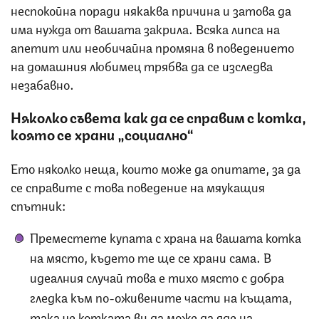
неспокойна поради някаква причина и затова да
има нужда от вашата закрила. Всяка липса на
апетит или необичайна промяна в поведението
на домашния любимец трябва да се изследва
незабавно.
Няколко съвета как да се справим с котка,
която се храни „социално“
Ето няколко неща, които може да опитате, за да
се справите с това поведение на мяукащия
спътник:
Преместете купата с храна на вашата котка
на място, където те ще се храни сама. В
идеалния случай това е тихо място с добра
гледка към по-оживените части на къщата,
така че котката ви да може да яде на