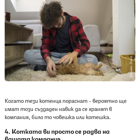
Снимка: iStock
Когато тези котенца пораснат - вероятно ще
имат този създаден навик да се хранят в
компания, било то човешка или котешка.
4. Котката ви просто се радва на
вашата компания