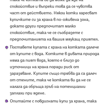
спокойствие и въпреки това да се чувства
част от действието. Някои котки харесват
купичките си за храна в по-оживена зона,
докато други предпочитат малко
спокойствие, така че се съобразете с
предпочитанията на вашия мяукащ приятел.
Поставете купата с храна на котката далече
от купите с вода. Котките в дивата природа
няма да пият вода, която е близо до
източници на храна поради риск от
заразяване. Купите също трябва да са далеч
от стените, така че котката ви да не се
налага да обръща гръб на потенциални
заплахи при ядене.
Опитайте с повдигнати купи за храна, така