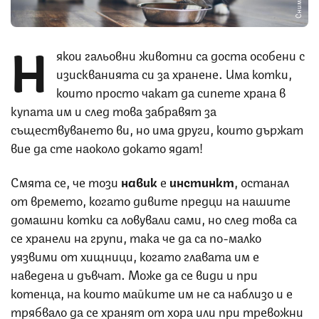
Н
якои гальовни животни са доста особени с
изискванията си за хранене. Има котки,
които просто чакат да сипете храна в
купата им и след това забравят за
съществуването ви, но има други, които държат
вие да сте наоколо докато ядат!
Смята се, че този
навик
е
инстинкт
, останал
от времето, когато дивите предци на нашите
домашни котки са ловували сами, но след това са
се хранели на групи, така че да са по-малко
уязвими от хищници, когато главата им е
наведена и дъвчат. Може да се види и при
котенца, на които майките им не са наблизо и е
трябвало да се хранят от хора или при тревожни