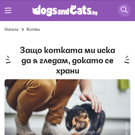
Начало
Котки
Защо котката ми иска
да я гледам, докато се
храни
Снимка: iStock