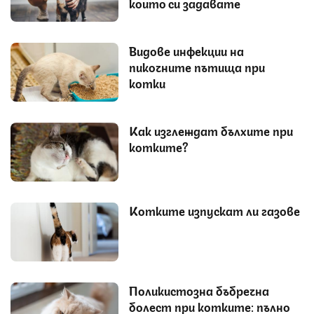
които си задавате
Видове инфекции на
пикочните пътища при
котки
Как изглеждат бълхите при
котките?
Котките изпускат ли газове
Поликистозна бъбречна
болест при котките: пълно