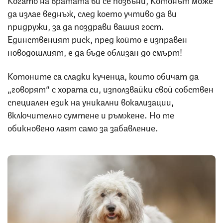
да излае веднъж, след което учтиво да ви
придружи, за да поздрави вашия гост.
Единственият риск, пред който е изправен
новодошлият, е да бъде облизан до смърт!
Котоните са сладки кученца, които обичат да
„говорят“ с хората си, използвайки свой собствен
специален език на уникални вокализации,
включително сумтене и ръмжене. Но те
обикновено лаят само за забавление.