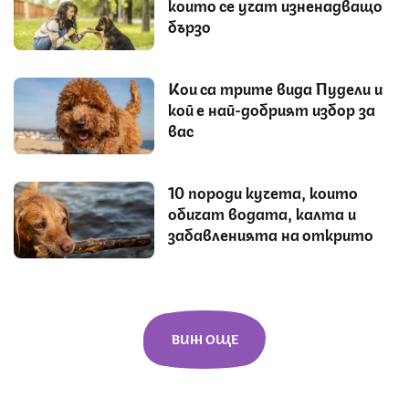
които се учат изненадващо
бързо
Кои са трите вида Пудели и
кой е най-добрият избор за
вас
10 породи кучета, които
обичат водата, калта и
забавленията на открито
ВИЖ ОЩЕ