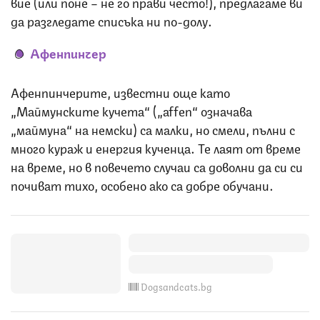
вие (или поне – не го прави често!), предлагаме ви
да разгледате списъка ни по-долу.
Афенпинчер
Афенпинчерите, известни още като
„Маймунските кучета“ („affen“ означава
„маймуна“ на немски) са малки, но смели, пълни с
много кураж и енергия кученца. Те лаят от време
на време, но в повечето случаи са доволни да си си
почиват тихо, особено ако са добре обучани.
Dogsandcats.bg