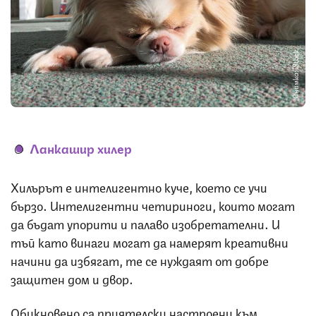
Снимка: iStock
Ланкашир хилер
Хилърът е интелигентно куче, което се учи
бързо. Интелигентни четириноги, които могат
да бъдат упорити и палаво изобретателни. И
тъй като винаги могат да намерят креативни
начини да избягат, те се нуждаят от добре
защитен дом и двор.
Обикновено са приятелски настроени към