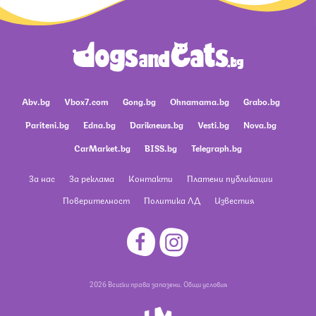
Abv.bg
Vbox7.com
Gong.bg
Ohnamama.bg
Grabo.bg
Pariteni.bg
Edna.bg
Dariknews.bg
Vesti.bg
Nova.bg
CarMarket.bg
BISS.bg
Telegraph.bg
За нас
За реклама
Контакти
Платени публикации
Поверителност
Политика ЛД
Известия
2026 Всички права запазени.
Общи условия