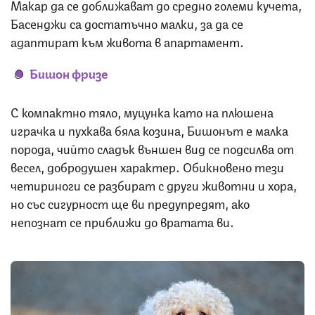
Макар да се доближават до средно големи кучета,
Басенджи са достатъчно малки, за да се
адаптират към живота в апартамент.
Бишон фризе
С компактно тяло, муцунка като на плюшена
играчка и пухкава бяла козина, Бишонът е малка
порода, чийто сладък външен вид се подсилва от
весел, добродушен характер. Обикновено тези
четириноги се разбират с други животни и хора,
но със сигурност ще ви предупредят, ако
непознат се приближи до вратата ви.