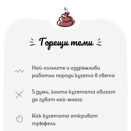
Горещи теми
Най-силните и издръжливи
работни породи кучета в света
5 думи, които кучетата обичат
да чуват най-много
Как кучетата откриват
трюфели