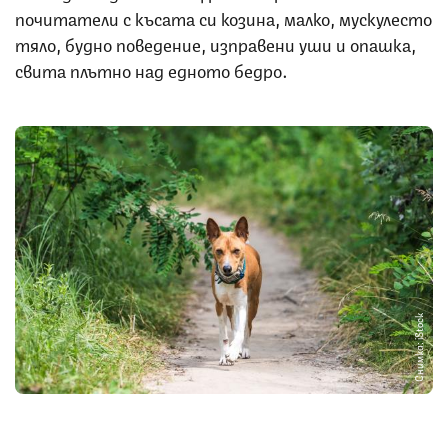
почитатели с късата си козина, малко, мускулесто
тяло, будно поведение, изправени уши и опашка,
свита плътно над едното бедро.
Снимка: iStock