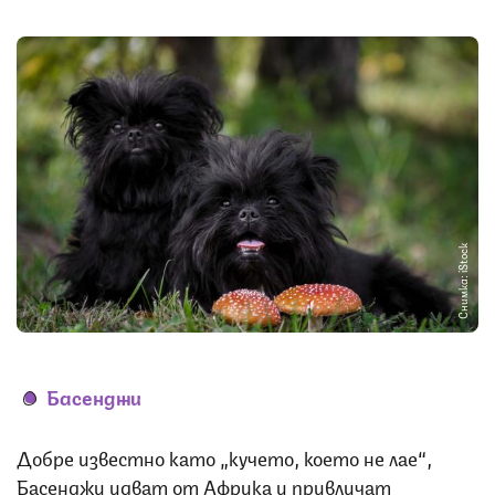
Снимка: iStock
Басенджи
Добре известно като „кучето, което не лае“,
Басенджи идват от Африка и привличат