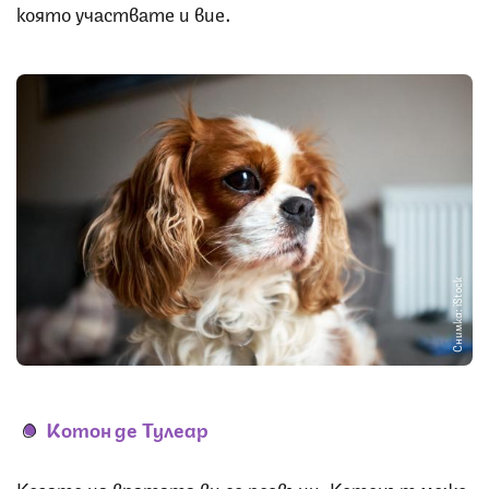
която участвате и вие.
Снимка: iStock
Котон де Тулеар
Когато на вратата ви се позвъни, Котонът може