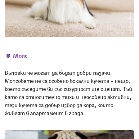
Снимка: iStock
Мопс
Въпреки че могат да бъдат добри пазачи,
Мопсовете не са особено вокални кучета – нещо,
което съседите ви със сигурност ще оценят. Тъй
като са относително тихи и неособено активни,
тези кучета са добър избор за хора, които
живеят в апартамент в града.