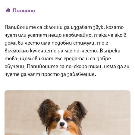
Папийон
Папийоните са склонни да издават звук, когато
чуят или усетят нещо необичайно, така че ако в
дома ви често има подобни стимули, то е
възможно кученцето да лае по-често. Въпреки
това, щом свикнат със средата и са добре
обучени, Папийоните са по-скоро тихи, няма да ги
чуете да лаят просто за забавление.