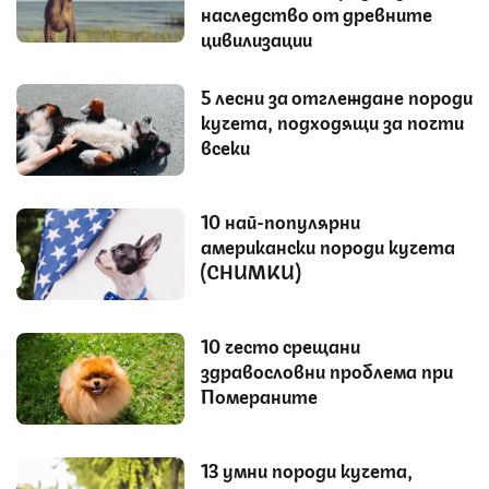
наследство от древните
цивилизации
5 лесни за отглеждане породи
кучета, подходящи за почти
всеки
10 най-популярни
американски породи кучета
(СНИМКИ)
10 често срещани
здравословни проблема при
Помераните
13 умни породи кучета,