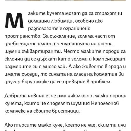
М
алките кучета могат да са страхотни
домашни любимци, особено ако
разполагате с ограничено
пространство. За съжаление, голяма част от
дребосъците имат и репутацията на доста
шумни съквартиранти. Често малките породи са
склонни да се държат като големи и компенсират
размерите си с много лай. А ако живеете в града и
имате съседи, то силата на гласа на косматия ви
другар бързо може да се превърне в проблем.
Добрата новина е, че има няколко по-малки породи
кучета, които не споделят шумния Неполеонов
комплекс на своите връстници.
Ако търсите малко куче, което не лае, скимти или