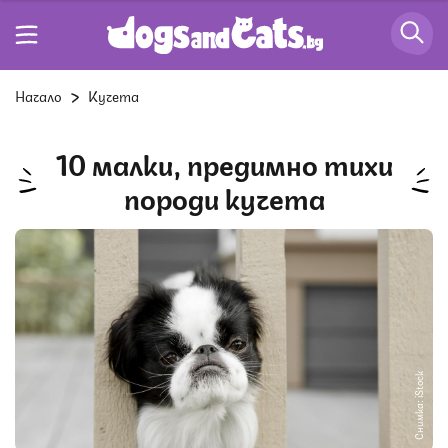
Начало
Кучета
10 малки, предимно тихи
породи кучета
Снимка: iStock