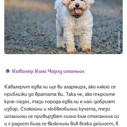
Снимка: iStock
Кавалер Кинг Чарлз шпаньол
Кавалерът едва ли ще ви алармира, ако някой се
приближи до вратата ви. Така че, ако търсите
куче-пазач, тази порода едва ли е най-добрият
избор. Спокойни и любвеобилни кучета, тези
шпаньоли се привързват силно към стопанина си
и с радост биха се включили във всяка дейност, в