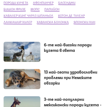
ПОРОДИ КУЧЕТА
АФЕНПИНЧЕР
БАСЕНДЖИ
БИШОН ФРИЗЕ
МОПС
ПАПИЙОН
КАВАЛЕР КИНГ ЧАРЛЗ ШПАНЬОЛ
КОТОН ДЕ ТУЛЕАР
ЛАНКАШИР ХИЛЕР
ХАВАНСКА БОЛОНКА
ЯПОНСКИ ХИН
6-те най-високи породи
кучета в света
13 най-чести здравословни
проблеми при Немските
овчарки
3-те най-популярни
мексикански породи кучета -