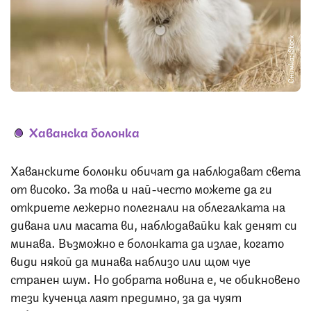
Снимка: iStock
Хаванска болонка
Хаванските болонки обичат да наблюдават света
от високо. За това и най-често можете да ги
откриете лежерно полегнали на облегалката на
дивана или масата ви, наблюдавайки как денят си
минава. Възможно е болонката да излае, когато
види някой да минава наблизо или щом чуе
странен шум. Но добрата новина е, че обикновено
тези кученца лаят предимно, за да чуят