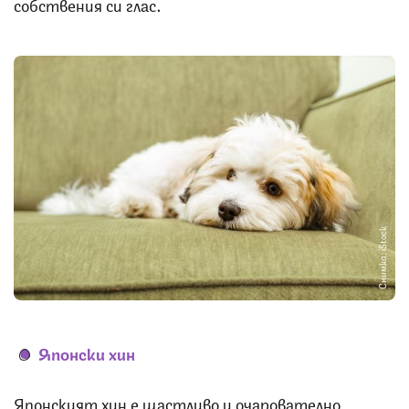
собствения си глас.
Снимка: iStock
Японски хин
Японският хин е щастливо и очарователно