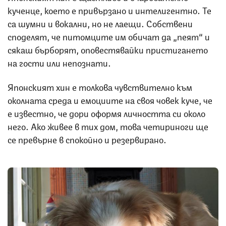
кученце, което е привързано и интелигентно. Те
са шумни и вокални, но не лаещи. Собствени
споделят, че питомците им обичат да „пеят“ и
сякаш бърборят, оповестявайки пристигането
на гости или непознати.
Японският хин е толкова чувствително към
околната среда и емоциите на своя човек куче, че
е известно, че дори оформя личността си около
него. Ако живее в тих дом, това четириноги ще
се превърне в спокойно и резервирано.