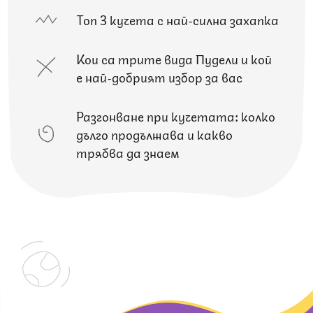
Топ 3 кучета с най-силна захапка
Кои са трите вида Пудели и кой
е най-добрият избор за вас
Разгонване при кучетата: колко
дълго продължава и какво
трябва да знаем