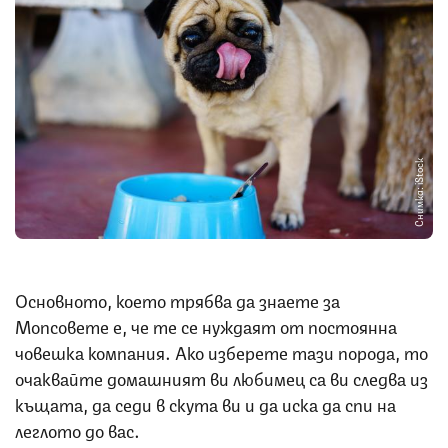
Снимка: iStock
Основното, което трябва да знаете за
Мопсовете е, че те се нуждаят от постоянна
човешка компания. Ако изберете тази порода, то
очаквайте домашният ви любимец са ви следва из
къщата, да седи в скута ви и да иска да спи на
леглото до вас.