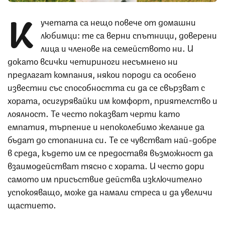
К
учетата са нещо повече от домашни
любимци: те са верни спътници, доверени
лица и членове на семейството ни. И
докато всички четириноги несъмнено ни
предлагат компания, някои породи са особено
известни със способността си да се свързват с
хората, осигурявайки им комфорт, приятелство и
лоялност. Те често показват черти като
емпатия, търпение и непоколебимо желание да
бъдат до стопанина си. Те се чувстват най-добре
в среда, където им се предоставя възможност да
взаимодействат тясно с хората. И често дори
самото им присъствие действа изключително
успокояващо, може да намали стреса и да увеличи
щастието.