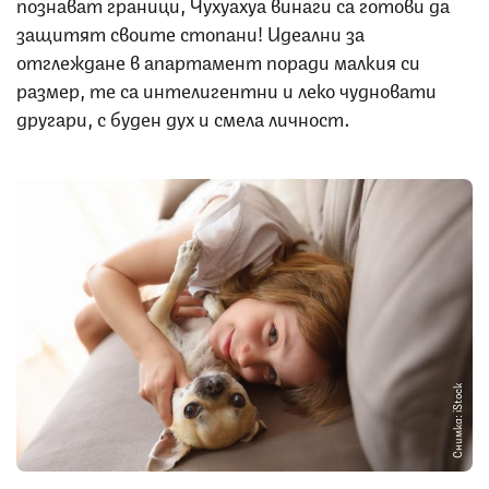
познават граници, Чухуахуа винаги са готови да
защитят своите стопани! Идеални за
отглеждане в апартамент поради малкия си
размер, те са интелигентни и леко чудновати
другари, с буден дух и смела личност.
Снимка: iStock