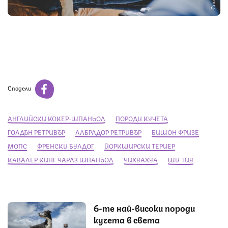
Сподели
АНГЛИЙСКИ КОКЕР-ШПАНЬОЛ
ПОРОДИ КУЧЕТА
ГОЛДЪН РЕТРИВЪР
ЛАБРАДОР РЕТРИВЪР
БИШОН ФРИЗЕ
МОПС
ФРЕНСКИ БУЛДОГ
ЙОРКШИРСКИ ТЕРИЕР
КАВАЛЕР КИНГ ЧАРЛЗ ШПАНЬОЛ
ЧИХУАХУА
ШИ ТЦУ
6-те най-високи породи
кучета в света