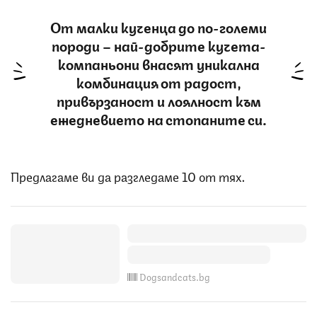
От малки кученца до по-големи
породи – най-добрите кучета-
компаньони внасят уникална
комбинация от радост,
привързаност и лоялност към
ежедневието на стопаните си.
Предлагаме ви да разгледаме 10 от тях.
Dogsandcats.bg