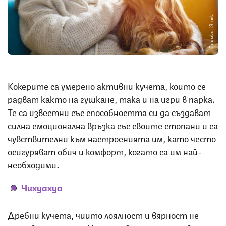
Снимка: iStock
Кокерите са умерено активни кучета, които се
радват както на гушкане, така и на игри в парка.
Те са известни със способността си да създават
силна емоционална връзка със своите стопани и са
чувствителни към настроенията им, като често
осигуряват обич и комфорт, когато са им най-
необходими.
Чихуахуа
Дребни кучета, чиито лоялност и вярност не