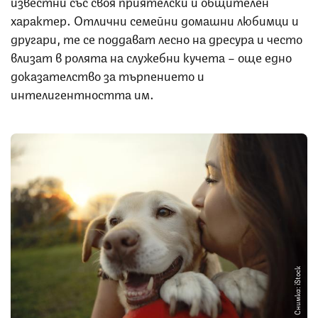
известни със своя приятелски и общителен
характер. Отлични семейни домашни любимци и
другари, те се поддават лесно на дресура и често
влизат в ролята на служебни кучета – още едно
доказателство за търпението и
интелигентността им.
Снимка: iStock