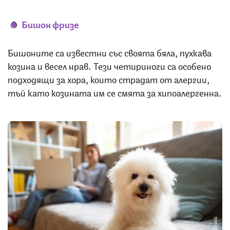
Бишон фризе
Бишоните са известни със своята бяла, пухкава
козина и весел нрав. Тези четириноги са особено
подходящи за хора, които страдат от алергии,
тъй като козината им се смята за хипоалергенна.