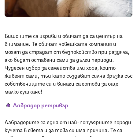
Снимка: iStock
Бишоните са игриви и обичат да са център на
внимание. Те обичат човешката компания и
могат да страдат от безпокойство при раздяла,
ако бъдат оставени сами за дълги периоди.
Чудесен избор за семейства или хора, които
живеят сами, тъй като създават силна връзка със
собствениците си и винаги са готови за още
малко гушкане!
Лабрадор ретривър
Лабрадорите са една от най-популярните породи
кучета в света и за това си има причина. Те са