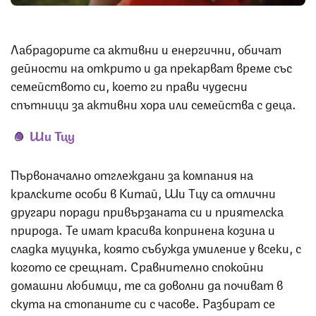
Лабрадорите са активни и енергични, обичат
дейности на открито и да прекарват време със
семейството си, което ги прави чудесни
спътници за активни хора или семейства с деца.
Ши Тцу
Първоначално отглеждани за компания на
кралските особи в Китай, Ши Тцу са отлични
другари поради привързаната си и приятелска
природа. Те имат красива копринена козина и
сладка муцунка, която събужда умиление у всеки, с
когото се срещнат. Сравнително спокойни
домашни любимци, те са доволни да почиват в
скута на стопаните си с часове. Разбират се