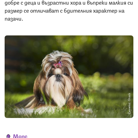
добре с деца и възрастни хора и въпреки малкия си
размер се отличават с бдителния характер на
пазачи.
Снимка: iStock
Мопс