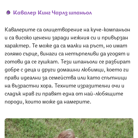
Кавалер Кинг Чарлз шпаньол
Кавалерите са олицетворение на куче-компаньон
и са високо ценени заради нежния си и привързан
характер. Те може да са малки на ръст, но имат
голямо сърце, винаги са нетърпеливи да угодят и
готови да се гушкат. Тези шпаньоли се разбират
добре с деца и други домашни любимци, което ги
прави идеални за семейства или като спътници
на възрастни хора. Техните изразителни очи и
сладък нрав ги правят една от най-любящите
породи, които може да намерите.