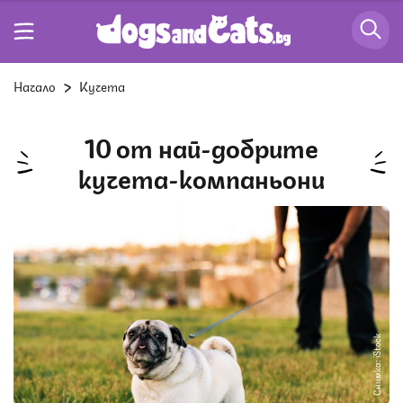
Начало
Кучета
10 от най-добрите
кучета-компаньони
Снимка: iStock