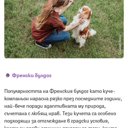
Снимка: iStock
Френски булдог
Популярността на Френския булдог като куче-
компаньон нарасна рязко през последните години,
най-вече поради адаптивната му природа,
съчетана с любящ нрав. Тези кучета са особено
подходящи за отглеждане в градски условия,
което ги прави отлични другари за тези, които