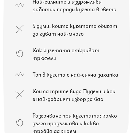
Най-силните и издръжливи
работни породи кучета в света
5 думи, които кучетата обичат
да чуват най-много
Как кучетата откриват
трюфели
Топ 3 кучета с най-силна захапка
Кои са трите вида Пудели и кой
е най-добрият избор за вас
Разгонване при кучетата: колко
дълго продължава и какво
трябва да знаем