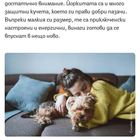
достатъчно внимание. Йоркитата са и много
защитни кучета, което ги прави добри пазачи.
Въпреки малкия си размер, те са приключенски
настроени и енергични, винаги готови да се
впуснат в нещо ново.
Снимка: iStock