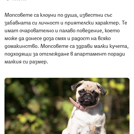
Мопсовете са клоуни по душа, известни със
забавната си личност и приятелски характер. Те
имат очарователно и палаво поведение, което
може да донесе доза смях и радост на всяко
домакинство. Мопсовете са здрави малки кучета,
подходящи за отглеждане в апартамент поради
малкия си размер.