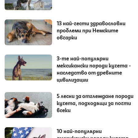
13 най-чести здравословни
проблеми при Немските
овчарки
3-те най-популярни
мексикански породи кучета -
наследство от древните
цивилизации
5 лесни за отглеждане породи
кучета, подходящи за почти
всеки
10 най-популярни
американски породи кучета