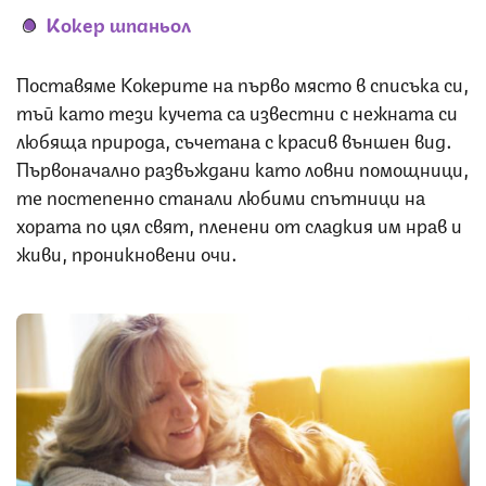
Кокер шпаньол
Поставяме Кокерите на първо място в списъка си,
тъй като тези кучета са известни с нежната си
любяща природа, съчетана с красив външен вид.
Първоначално развъждани като ловни помощници,
те постепенно станали любими спътници на
хората по цял свят, пленени от сладкия им нрав и
живи, проникновени очи.