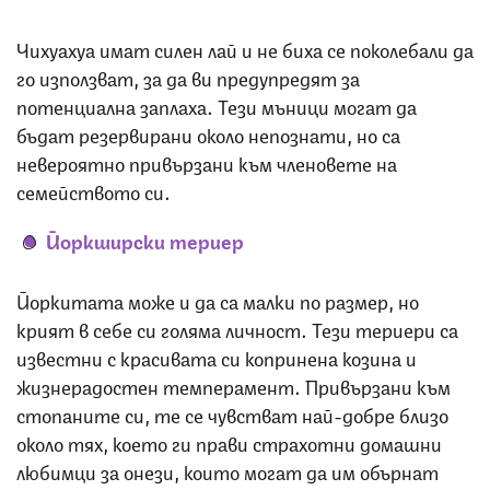
Чихуахуа имат силен лай и не биха се поколебали да
го използват, за да ви предупредят за
потенциална заплаха. Тези мъници могат да
бъдат резервирани около непознати, но са
невероятно привързани към членовете на
семейството си.
Йоркширски териер
Йоркитата може и да са малки по размер, но
крият в себе си голяма личност. Тези териери са
известни с красивата си копринена козина и
жизнерадостен темперамент. Привързани към
стопаните си, те се чувстват най-добре близо
около тях, което ги прави страхотни домашни
любимци за онези, които могат да им обърнат