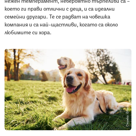
нежен темперамент, невероятно търпеливи са –
което ги прави отлични с деца, и са идеални
семейни другари. Те се радват на човешка
компания и са най-щастливи, когато са около
любимите си хора.
Снимка: iStock