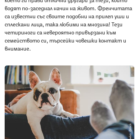
водят по-заседнал начин на живот. Френчитата
са известни със своите подобни на прилеп уши и
сплескани лица, така любими на мнозина! Тези
четириноги са невероятно привързани към
семейството си, търсейки човешки контакт и
внимание.
Снимка: iStock