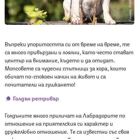
Снимка: iStock
Въпреки упоритостта си от време на време, те
са много привързани и лоялни, като често стават
център на внимание, където и да отидат.
Мопсовете са чудесни спътници за хора, които
обичат по-спокоен начин на живот и са
почитатели на гушкането!
Голдън ретривър
Голдъните много приличат на Лабрадорите по
отношение на приятелския си характер и
дружелюбно отношение. Те са известни със своя