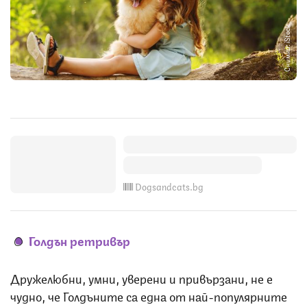
Снимка: iStock
Dogsandcats.bg
Голдън ретривър
Дружелюбни, умни, уверени и привързани, не е
чудно, че Голдъните са една от най-популярните