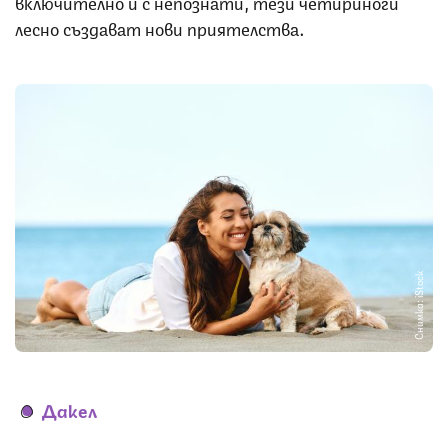
включително и с непознати, тези четириноги
лесно създават нови приятелства.
Снимка: iStock
Дакел