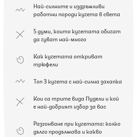
Най-силните и издръжливи
работни породи кучета в света
5 думи, които кучетата обичат
да чуват най-много
Как кучетата откриват
трюфели
Топ 3 кучета с най-силна захапка
Кои са трите вида Пудели и кой
е най-добрият избор за вас
Разгонване при кучетата: колко
дълго продължава и какво