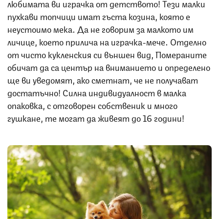
любимата ви играчка от детството! Тези малки
пухкави топчици имат гъста козина, която е
неустоимо мека. Да не говорим за малкото им
личице, което прилича на играчка-мече. Отделно
от чисто кукленския си външен вид, Помераните
обичат да са център на вниманието и определено
ще ви уведомят, ако сметнат, че не получават
достатъчно! Силна индивидуалност в малка
опаковка, с отговорен собственик и много
гушкане, те могат да живеят до 16 години!