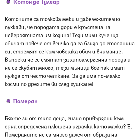
Котон де Тулеар
Котоните са толкова меки и забележително
пухкави, че породата дори е кръстена на
невероятната им козина! Тези мили кученца
обичат повече от всичко да са близо до стопанина
си, стремят се към човешка обич и внимание.
Въпреки че се смятат за хипоалергенна порода и
не се скубят много, тези мъници все пак имат
нужда от често четкане. За да има по-малко
косми по дрехите ви след гушкане!
Померан
Бяхте ли от типа деца, силно привързани към
една определена плюшена играчка като малки? Е,
Помераните не са много далеч от образа на