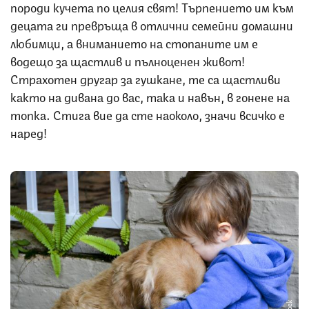
породи кучета по целия свят! Търпението им към
децата ги превръща в отлични семейни домашни
любимци, а вниманието на стопаните им е
водещо за щастлив и пълноценен живот!
Страхотен другар за гушкане, те са щастливи
както на дивана до вас, така и навън, в гонене на
топка. Стига вие да сте наоколо, значи всичко е
наред!