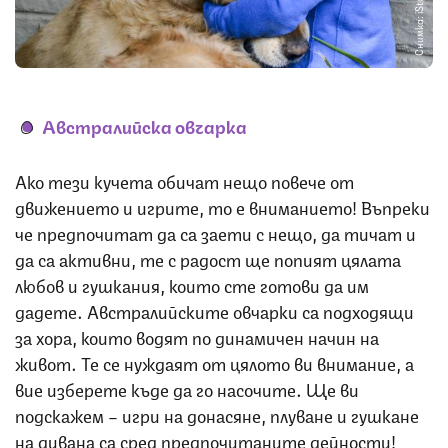
Снимка: iStock
Австралийска овчарка
Ако тези кучета обичат нещо повече от
движението и игрите, то е вниманието! Въпреки
че предпочитат да са заети с нещо, да тичат и
да са активни, те с радост ще попият цялата
любов и гушкания, които сте готови да им
дадете. Австралийските овчарки са подходящи
за хора, които водят по динамичен начин на
живот. Те се нуждаят от цялото ви внимание, а
вие изберете къде да го насочите. Ще ви
подскажем – игри на донасяне, плуване и гушкане
на дивана са сред предпочитаните дейности!