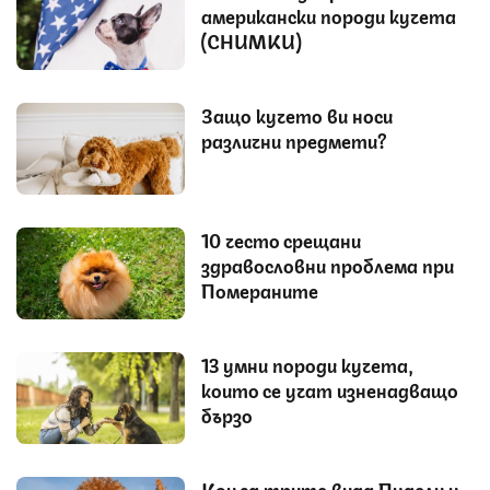
американски породи кучета
(СНИМКИ)
Защо кучето ви носи
различни предмети?
10 често срещани
здравословни проблема при
Помераните
13 умни породи кучета,
които се учат изненадващо
бързо
Кои са трите вида Пудели и