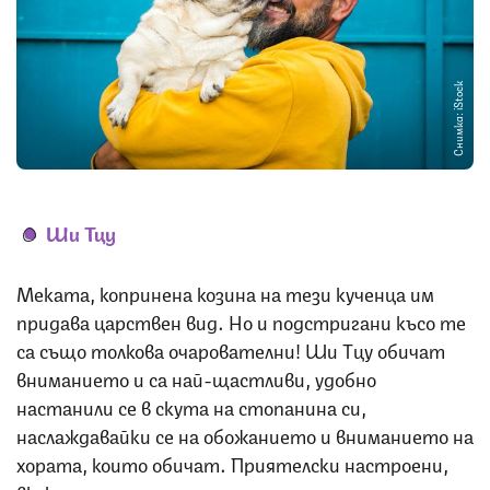
Снимка: iStock
Ши Тцу
Меката, копринена козина на тези кученца им
придава царствен вид. Но и подстригани късо те
са също толкова очарователни! Ши Тцу обичат
вниманието и са най-щастливи, удобно
настанили се в скута на стопанина си,
наслаждавайки се на обожанието и вниманието на
хората, които обичат. Приятелски настроени,