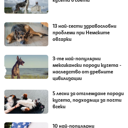
13 най-чести здравословни
проблеми при Немските
овчарки
3-те най-популярни
мексикански породи кучета -
наследство от древните
цивилизации
5 лесни за отглеждане породи
кучета, подходящи за почти
всеки
10 най-популярни