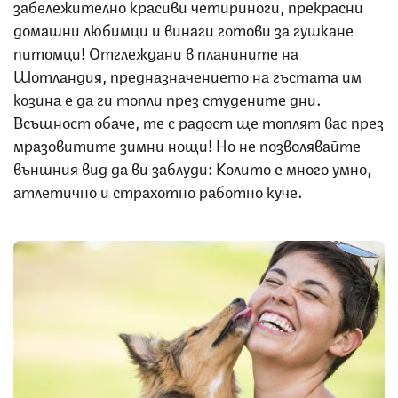
забележително красиви четириноги, прекрасни
домашни любимци и винаги готови за гушкане
питомци! Отглеждани в планините на
Шотландия, предназначението на гъстата им
козина е да ги топли през студените дни.
Всъщност обаче, те с радост ще топлят вас през
мразовитите зимни нощи! Но не позволявайте
външния вид да ви заблуди: Колито е много умно,
атлетично и страхотно работно куче.