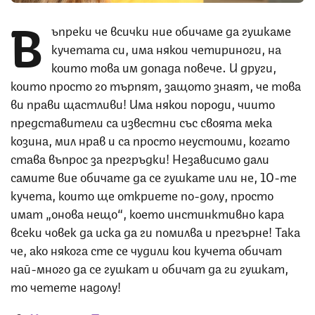
В
ъпреки че всички ние обичаме да гушкаме
кучетата си, има някои четириноги, на
които това им допада повече. И други,
които просто го търпят, защото знаят, че това
ви прави щастливи! Има някои породи, чиито
представители са известни със своята мека
козина, мил нрав и са просто неустоими, когато
става въпрос за прегръдки! Независимо дали
самите вие обичате да се гушкате или не, 10-те
кучета, които ще откриете по-долу, просто
имат „онова нещо“, което инстинктивно кара
всеки човек да иска да ги помилва и прегърне! Така
че, ако някога сте се чудили кои кучета обичат
най-много да се гушкат и обичат да ги гушкат,
то четете надолу!