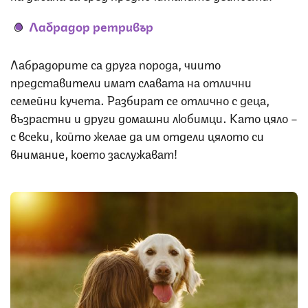
Лабрадор ретривър
Лабрадорите са друга порода, чиито
представители имат славата на отлични
семейни кучета. Разбират се отлично с деца,
възрастни и други домашни любимци. Като цяло –
с всеки, който желае да им отдели цялото си
внимание, което заслужават!