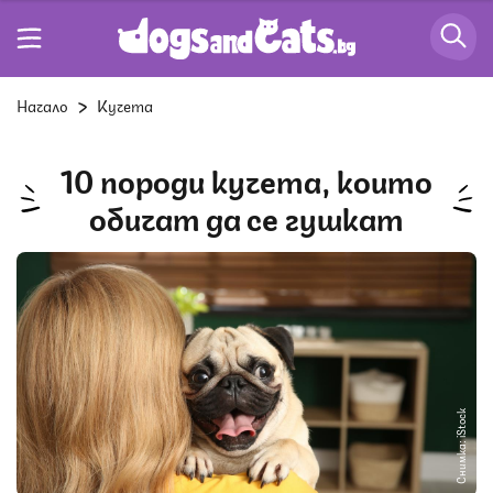
Начало
Кучета
10 породи кучета, които
обичат да се гушкат
Снимка: iStock