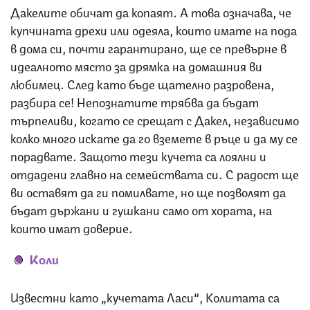
Дакелите обичат да копаят. А това означава, че
купчината дрехи или одеяла, които имате на пода
в дома си, почти гарантирано, ще се превърне в
идеалното място за дрямка на домашния ви
любимец. След като бъде щателно разровена,
разбира се! Непознатите трябва да бъдат
търпеливи, когато се срещат с Дакел, независимо
колко много искате да го вземете в ръце и да му се
порадвате. Защото тези кучета са лоялни и
отдадени главно на семействата си. С радост ще
ви оставят да ги помилвате, но ще позволят да
бъдат държани и гушкани само от хората, на
които имат доверие.
Коли
Известни като „кучетата Ласи“, Колитата са