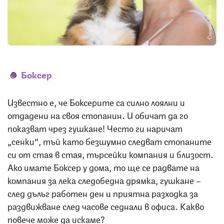
Снимка: iStock
Боксер
Известно е, че Боксерите са силно лоялни и
отдадени на своя стопанин. И обичат да го
показват чрез гушкане! Често ги наричат
„сенки“, тъй като безшумно следват стопаните
си от стая в стая, търсейки компания и близост.
Ако имате Боксер у дома, то ще се радвате на
компания за лека следобедна дрямка, гушкане –
след дълъг работен ден и приятна разходка за
раздвижване след часове седнали в офиса. Какво
повече може да искаме?