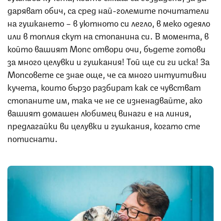
даряват обич, са сред най-големите почитатели
на гушкането – в уютното си легло, в меко одеяло
или в топлия скут на стопанина си. В момента, в
който вашият Мопс отвори очи, бъдете готови
за много целувки и гушкания! Той ще си ги иска! За
Мопсовете се знае още, че са много интуитивни
кучета, които бързо разбират как се чувстват
стопаните им, така че не се изненадвайте, ако
вашият домашен любимец винаги е на линия,
предлагайки ви целувки и гушкания, когато сте
потиснати.