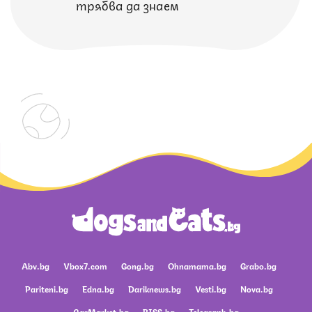
трябва да знаем
Abv.bg
Vbox7.com
Gong.bg
Ohnamama.bg
Grabo.bg
Pariteni.bg
Edna.bg
Dariknews.bg
Vesti.bg
Nova.bg
CarMarket.bg
BISS.bg
Telegraph.bg