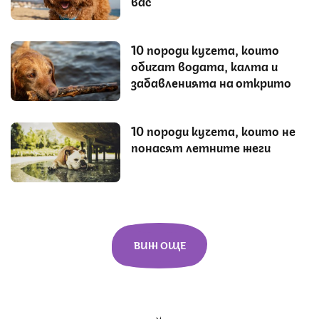
вас
10 породи кучета, които
обичат водата, калта и
забавленията на открито
10 породи кучета, които не
понасят летните жеги
ВИЖ ОЩЕ