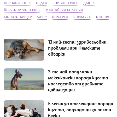
ПОРОДИ КУЧЕТА
ПУДЕЛ
БОСТЪН ТЕРИЕР
ДАКЕЛ
ЙОРКШИРСКИ ТЕРИЕР
МАЛТИЙСКА БОЛОНКА
МИНИ ШНАУЦЕР
МОПС
ПОМЕРАН
ЧИХУАХУА
ШИ ТЦУ
13 най-чести здравословни
проблеми при Немските
овчарки
3-те най-популярни
мексикански породи кучета -
наследство от древните
цивилизации
5 лесни за отглеждане породи
кучета, подходящи за почти
всеки