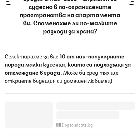
чудесно в по-ограничените
пространства на апартамента
ви. Споменахме ли по-малките
разходи за храна?
Селектирахме за вас
10 от най-популярните
породи малки кученца, които са подходящи за
отглеждане в града.
Може би сред тях ще
откриете бъдещия си домашен любимец!
Dogsandcats.bg