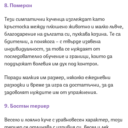
8. Померан
Тези симпатични кученца изглеждат като
кръстоска между плюшено животно и малко лъвче,
благодарение на дългата си, пухкава козина. Те са
бдителни, а понякога – с твърде изявена
индивидуалност, за това се нуждаят от
последователно обучение и граници, които да
поддържат волевия им дух под контрол.
Поради малкия им размер, няколко ежедневни
разходки и време за игра са достатъчни, за да
задоволят нуждите им от упражнения.
9. Бостън териер
Весело и лоялно куче с уравновесен характер, този
териер се отличава с игривия си, весел и лек