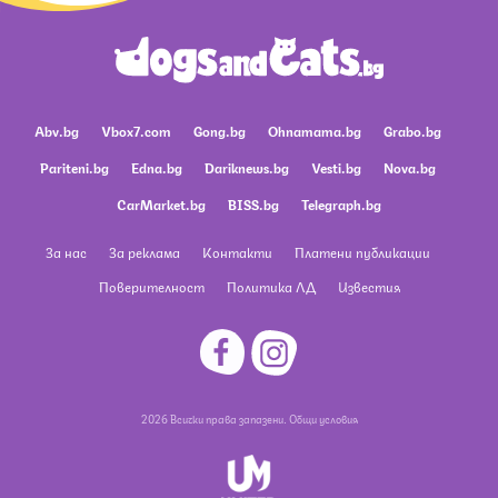
Abv.bg
Vbox7.com
Gong.bg
Ohnamama.bg
Grabo.bg
Pariteni.bg
Edna.bg
Dariknews.bg
Vesti.bg
Nova.bg
CarMarket.bg
BISS.bg
Telegraph.bg
За нас
За реклама
Контакти
Платени публикации
Поверителност
Политика ЛД
Известия
2026 Всички права запазени.
Общи условия