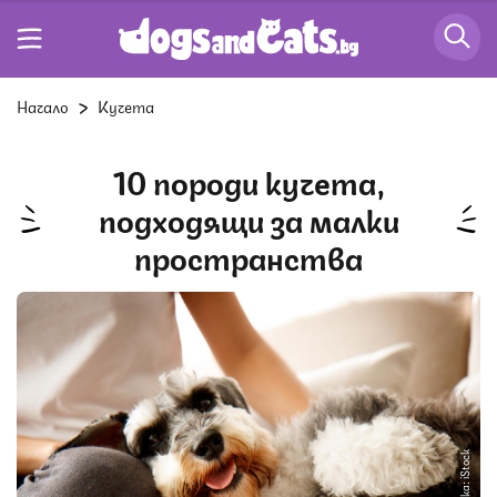
Начало
Кучета
10 породи кучета,
подходящи за малки
пространства
Снимка: iStock