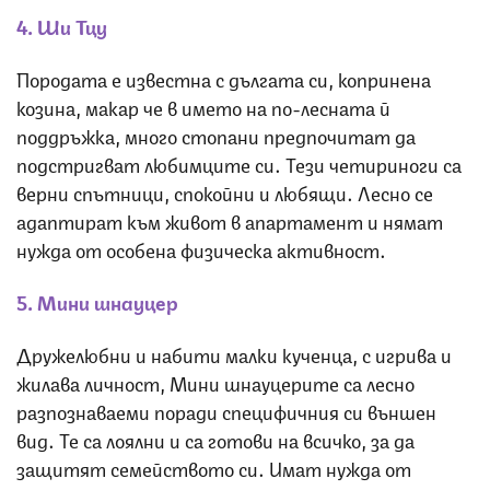
4. Ши Тцу
Породата е известна с дългата си, копринена
козина, макар че в името на по-лесната й
поддръжка, много стопани предпочитат да
подстригват любимците си. Тези четириноги са
верни спътници, спокойни и любящи. Лесно се
адаптират към живот в апартамент и нямат
нужда от особена физическа активност.
5. Мини шнауцер
Дружелюбни и набити малки кученца, с игрива и
жилава личност, Мини шнауцерите са лесно
разпознаваеми поради специфичния си външен
вид. Те са лоялни и са готови на всичко, за да
защитят семейството си. Имат нужда от