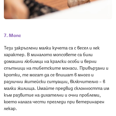
Снимка: iStock
7. Мопс
Тези закръглени малки кучета са с весел и лек
характер. В миналото мопсовете са били
домашни любимци на кралски особи и верни
спътници на тибетските монаси. Привързани и
кротки, те могат да се впишат в много и
различни житейски ситуации, включително – в
малки жилища. Имайте предвид склонността им
към развитие на дихателни и очни проблеми,
което налага чести прегледи при ветеринарен
лекар.