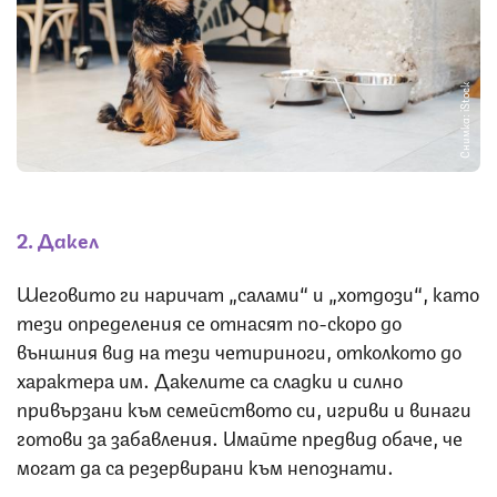
Снимка: iStock
2. Дакел
Шеговито ги наричат „салами“ и „хотдози“, като
тези определения се отнасят по-скоро до
външния вид на тези четириноги, отколкото до
характера им. Дакелите са сладки и силно
привързани към семейството си, игриви и винаги
готови за забавления. Имайте предвид обаче, че
могат да са резервирани към непознати.