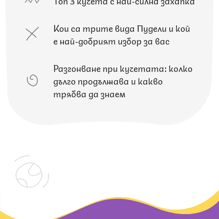
Топ 3 кучета с най-силна захапка
Кои са трите вида Пудели и кой
е най-добрият избор за вас
Разгонване при кучетата: колко
дълго продължава и какво
трябва да знаем