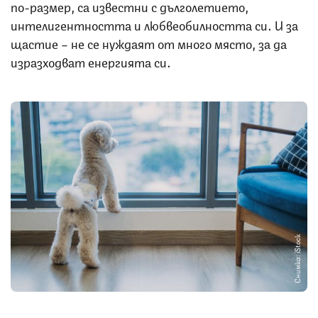
по-размер, са известни с дълголетието,
интелигентността и любвеобилността си. И за
щастие – не се нуждаят от много място, за да
изразходват енергията си.
Снимка: iStock