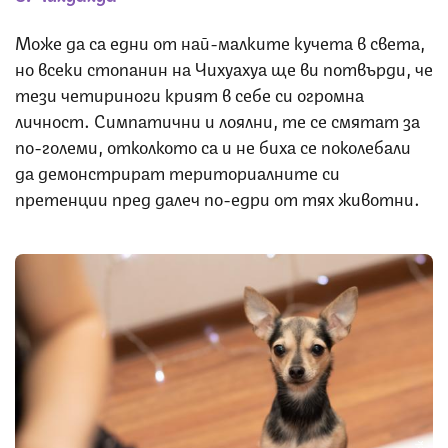
Може да са едни от най-малките кучета в света,
но всеки стопанин на Чихуахуа ще ви потвърди, че
тези четириноги крият в себе си огромна
личност. Симпатични и лоялни, те се смятат за
по-големи, отколкото са и не биха се поколебали
да демонстрират териториалните си
претенции пред далеч по-едри от тях животни.