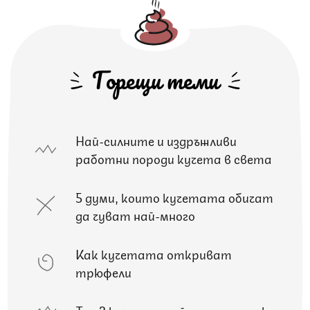
Горещи теми
Най-силните и издръжливи
работни породи кучета в света
5 думи, които кучетата обичат
да чуват най-много
Как кучетата откриват
трюфели