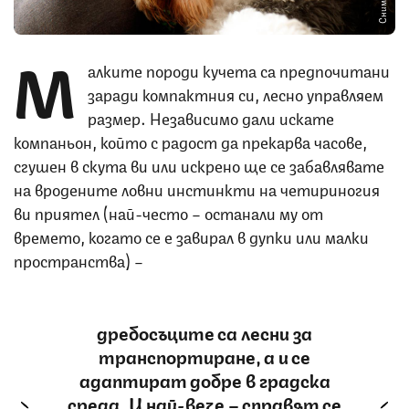
М
алките породи кучета са предпочитани
заради компактния си, лесно управляем
размер. Независимо дали искате
компаньон, който с радост да прекарва часове,
сгушен в скута ви или искрено ще се забавлявате
на вродените ловни инстинкти на четириногия
ви приятел (най-често – останали му от
времето, когато се е завирал в дупки или малки
пространства) –
дребосъците са лесни за
транспортиране, а и се
адаптират добре в градска
среда. И най-вече – справят се