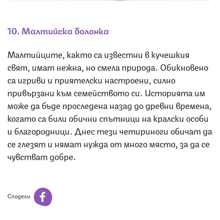
10. Малтийска болонка
Малтийците, както са известни в кучешкия
свят, имат нежна, но смела природа. Обикновено
са игриви и приятелски настроени, силно
привързани към семейството си. Историята им
може да бъде проследена назад до древни времена,
когато са били обични спътници на кралски особи
и благородници. Днес тези четириноги обичат да
се глезят и нямат нужда от много място, за да се
чувстват добре.
Сподели