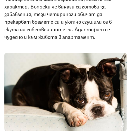
характер. Въпреки че винаги са готови за
забавления, тези четириноги обичат да
прекарват времето си и уютно сгушили се в
скута на собствениците си. Адаптират се
чудесно и към живота в апартамент.
Снимка: iStock