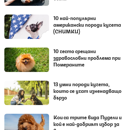
10 най-популярни
американски породи кучета
(СНИМКИ)
10 често срещани
здравословни проблема при
Помераните
13 умни породи кучета,
които се учат изненадващо
бързо
Кои са трите вида Пудели и
кой е най-добрият избор за