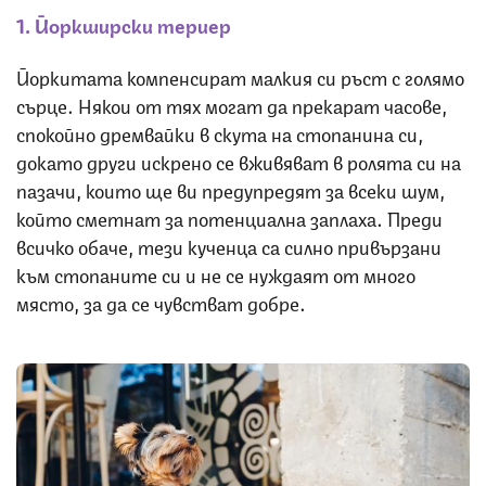
1. Йоркширски териер
Йоркитата компенсират малкия си ръст с голямо
сърце. Някои от тях могат да прекарат часове,
спокойно дремвайки в скута на стопанина си,
докато други искрено се вживяват в ролята си на
пазачи, които ще ви предупредят за всеки шум,
който сметнат за потенциална заплаха. Преди
всичко обаче, тези кученца са силно привързани
към стопаните си и не се нуждаят от много
място, за да се чувстват добре.