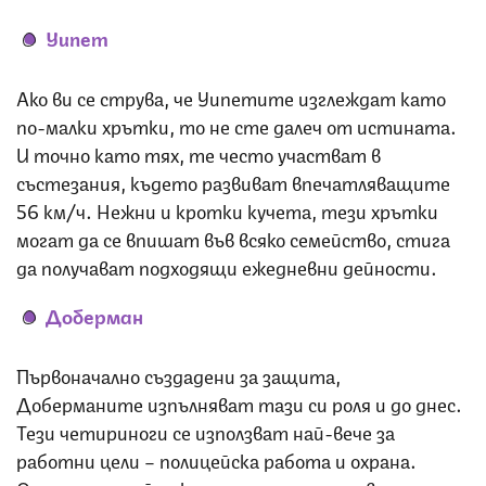
Уипет
Ако ви се струва, че Уипетите изглеждат като
по-малки хрътки, то не сте далеч от истината.
И точно като тях, те често участват в
състезания, където развиват впечатляващите
56 км/ч. Нежни и кротки кучета, тези хрътки
могат да се впишат във всяко семейство, стига
да получават подходящи ежедневни дейности.
Доберман
Първоначално създадени за защита,
Доберманите изпълняват тази си роля и до днес.
Тези четириноги се използват най-вече за
работни цели – полицейска работа и охрана.