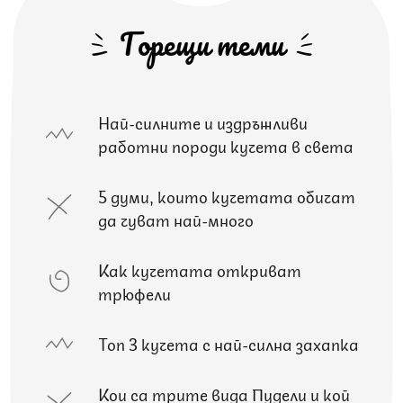
Горещи теми
Най-силните и издръжливи
работни породи кучета в света
5 думи, които кучетата обичат
да чуват най-много
Как кучетата откриват
трюфели
Топ 3 кучета с най-силна захапка
Кои са трите вида Пудели и кой