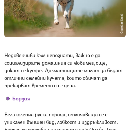
Снимка: iStock
Недоверчиви към непознати, важно е да
социализирате домашния си любимец още,
докато е кутре. Далматинците могат да бъдат
отлични семейни кучета, които обичат да
прекарват времето си с деца.
Борзая
Великолепна руска порода, отличаваща се с
уникален външен вид, ловкост и издръжливост.
Борзая са способни да тичат с до 57 км/ч. Тези