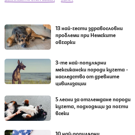
13 най-чести здравословни
проблеми при Немските
овчарки
3-те най-популярни
мексикански породи кучета -
наследство от древните
цивилизации
5 лесни за отглеждане породи
кучета, подходящи за почти
всеки
10 най-популярни