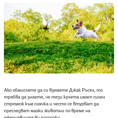
Снимка: iStock
Ако обмисляте да си вземете Джак Ръсел, то
трябва да знаете, че тези кучета имат силен
стремеж към плячка и често се втурват да
преследват малки животни по време на
ежедневните ви разходки.