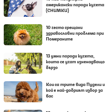
американски породи кучета
(СНИМКИ)
10 често срещани
здравословни проблема при
Помераните
13 умни породи кучета,
които се учат изненадващо
бързо
Кои са трите вида Пудели и
кой е най-добрият избор за
вас