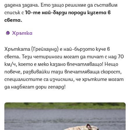
дадена задача. Ето защо решихме да съставим
списък с
10-те най-бързи породи кучета в
света.
Хрътка
Хрътката (Грейхаунд) е най-бързото куче в
света. Тези четириноги могат да тичат с над 70
км/ч, което е меко казано впечатляващо! Нещо
повече, развивайки тази впечатляваща скорост,
специалистите са изчислили, че хрътките могат
да надбягат дори гепард!