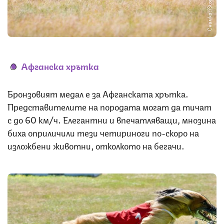
Снимка: iStock
Афганска хрътка
Бронзовият медал е за Афганската хрътка.
Представителите на породата могат да тичат
с до 60 км/ч. Елегантни и впечатляващи, мнозина
биха оприличили тези четириноги по-скоро на
изложбени животни, отколкото на бегачи.