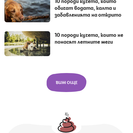
10 породи кучета, които
обичат водата, калта и
забавленията на открито
10 породи кучета, които не
понасят летните жеги
ВИЖ ОЩЕ