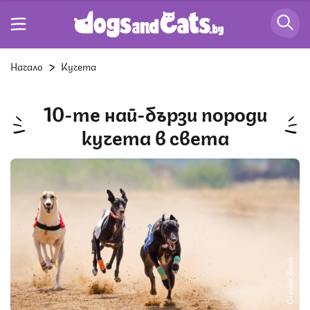
Начало
Кучета
10-те най-бързи породи
кучета в света
Снимка: iStock