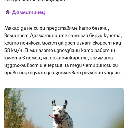
Далматинец
Макар да не си ги представяме като бегачи,
всъщност Далматинците са много бързи кучета,
които понякога могат да достигнат скорост над
58 км/ч. В миналото използвани като работни
кучета в помощ на пожарникарите, голямата
издръжливост и енергия на тези четириноги ги
прави подходящи да изпълняват различни задачи.