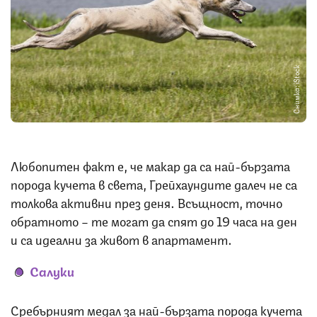
Снимка: iStock
Любопитен факт е, че макар да са най-бързата
порода кучета в света, Грейхаундите далеч не са
толкова активни през деня. Всъщност, точно
обратното – те могат да спят до 19 часа на ден
и са идеални за живот в апартамент.
Салуки
Сребърният медал за най-бързата порода кучета