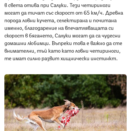
в света отива при Салуки. Тези четириноги
могат да тичат със скорост от 65 км/ч. Древна
порода ловни кучета, селектирана и почитана
именно, благодарение на впечатляващата си
скорост в бягането, Салуки могат да са чудесни
домашни любимци. Въпреки това е важно да сте
внимателни, тъй като като ловни четириноги,
те имат силно развит хищнически инстинкт.