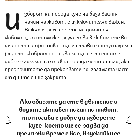
И
зборът на порода куче на база вашия
начин на живот, е изключително важен.
Важно е да се спрете на домашен
любимец, който може да участва в любимите ви
дейности и при това - ще го прави с ентусиазъм и
радост. И обратно – едва ли ще се спогодите
добре с голяма и активна порода четириного, ако
предпочитате да прекарвате по-голямата част
от дните си на закрито.
Ако обичате да сте в движение и
водите активен начин на живот,
то тогава е добре да изберете
куче, което ще се радва да
прекарва време с вас, впускайки се