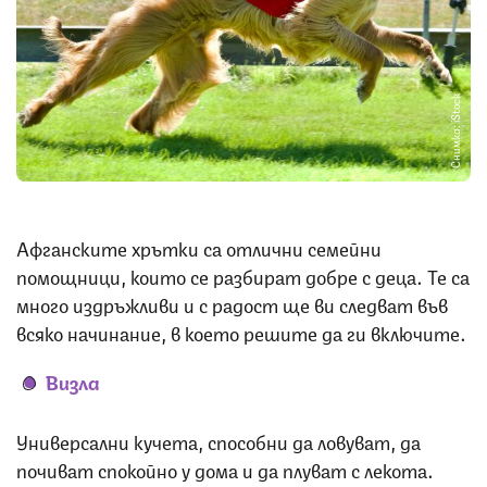
Снимка: iStock
Афганските хрътки са отлични семейни
помощници, които се разбират добре с деца. Те са
много издръжливи и с радост ще ви следват във
всяко начинание, в което решите да ги включите.
Визла
Универсални кучета, способни да ловуват, да
почиват спокойно у дома и да плуват с лекота.