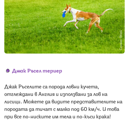
Снимка: iStock
Джак Ръсел териер
Джак Ръселите са порода ловни кучета,
отглеждани в Англия и използвани за лов на
лисици. Можете да видите представителите на
породата да тичат с малко под 60 км/ч. И това
при все по-ниските им тела и по-къси крака!