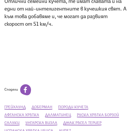
Отлични семейни кучета, те имат славата и на
едни от най-интелигентните в кучешкия свят. А
към това добавяме и, че могат да развият
скорост от 51 км/ч.
Сподели
ГРЕЙХАУНД
ДОБЕРМАН
ПОРОДИ КУЧЕТА
АФГАНСКА ХРЪТКА
ДАЛМАТИНЕЦ
РУСКА ХРЪТКА БОРЗОЙ
САЛУКИ
УНГАРСКА ВИЗЛА
ДЖАК РЪСЕЛ ТЕРИЕР
ИСПАНСКА ХРЪТКА ИБИСА
УИПЕТ