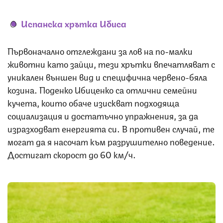
Испанска хрътка Ибиса
Първоначално отглеждани за лов на по-малки
животни като зайци, тези хрътки впечатляват с
уникален външен вид и специфична червено-бяла
козина. Поденко Ибиценко са отлични семейни
кучета, които обаче изискват подходяща
социализация и достатъчно упражнения, за да
изразходват енергията си. В противен случай, те
могат да я насочат към разрушително поведение.
Достигат скорост до 60 км/ч.