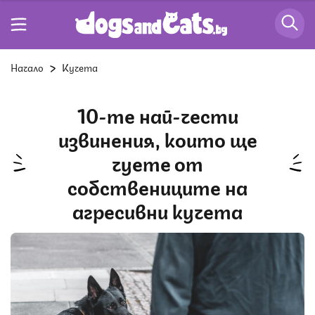
Начало
Кучета
10-те най-чести
извинения, които ще
чуете от
собствениците на
агресивни кучета