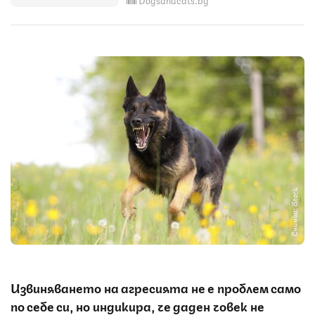
Снимка: iStock
Извиняването на агресията не е проблем само
по себе си, но индикира, че даден човек не