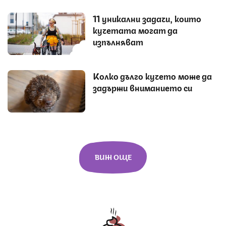
11 уникални задачи, които
кучетата могат да
изпълняват
Колко дълго кучето може да
задържи вниманието си
ВИЖ ОЩЕ