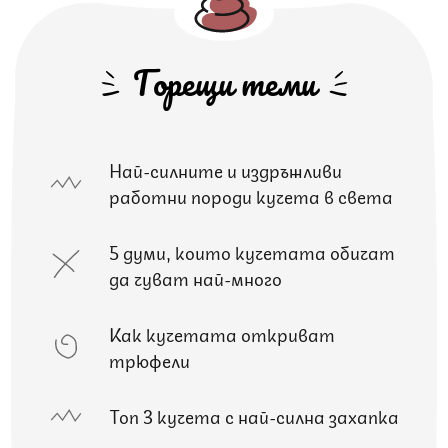
Горещи теми
Най-силните и издръжливи
работни породи кучета в света
5 думи, които кучетата обичат
да чуват най-много
Как кучетата откриват
трюфели
Топ 3 кучета с най-силна захапка