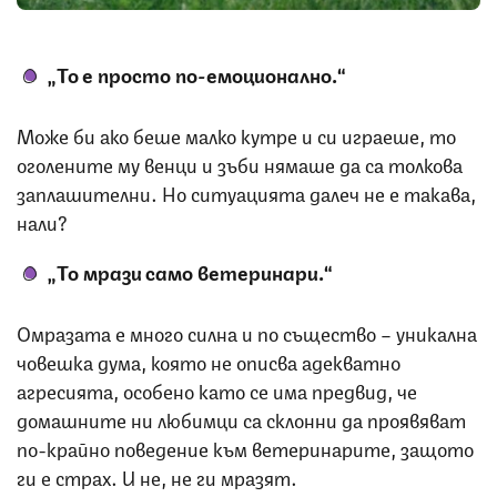
„То е просто по-емоционално.“
Може би ако беше малко кутре и си играеше, то
оголените му венци и зъби нямаше да са толкова
заплашителни. Но ситуацията далеч не е такава,
нали?
„То мрази само ветеринари.“
Омразата е много силна и по същество – уникална
човешка дума, която не описва адекватно
агресията, особено като се има предвид, че
домашните ни любимци са склонни да проявяват
по-крайно поведение към ветеринарите, защото
ги е страх. И не, не ги мразят.