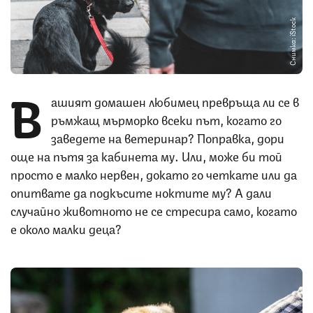
Снимка: iStock
В
ашият домашен любимец превръща ли се в
ръмжащ мърморко всеки път, когато го
заведете на ветеринар? Поправка, дори
още на пътя за кабинета му. Или, може би той
просто е малко нервен, докато го четкате или да
опитвате да подкъсите ноктите му? А дали
случайно животното не се стресира само, когато
е около малки деца?