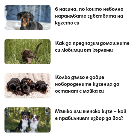
6 начина, по които неволно
наранявате чувствата на
кучето си
Как да предпазим домашните
си любимци от кърлежи
Колко дълго е добре
новородените кученца да
останат с майка си
Мъжко или женско куче – кой
е правилният избор за вас?