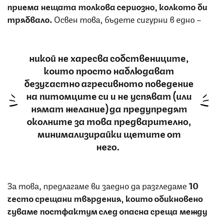
приема нещата толкова сериозно, колкото би
трябвало.
Освен това, бъдете сигурни в едно –
никой не харесва собствениците,
които просто наблюдават
безучастно агресивното поведение
на питомците си и не успяват (или
нямат желание) да предупредят
околните за това предварително,
минимализирайки щетите от
него.
За това, предлагаме ви заедно да разгледаме
10
често срещани твърдения, които обикновено
чуваме постфактум след опасна среща между