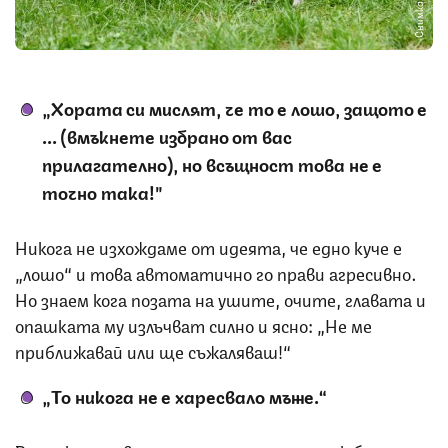
Снимка: iStock
„Хората си мислят, че то е лошо, защото е
... (вмъкнете избрано от вас
прилагателно), но всъщност това не е
точно така!"
Никога не изхождаме от идеята, че едно куче е
„лошо“ и това автоматично го прави агресивно.
Но знаем кога позата на ушите, очите, главата и
опашката му излъчват силно и ясно: „Не ме
приближавай или ще съжаляваш!“
„То никога не е харесвало мъже.“