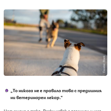
Снимка: iStock
„То никога не е правило това с предишния
ни ветеринарен лекар.“
Несъмнено е така. Всеки човек е различен и има