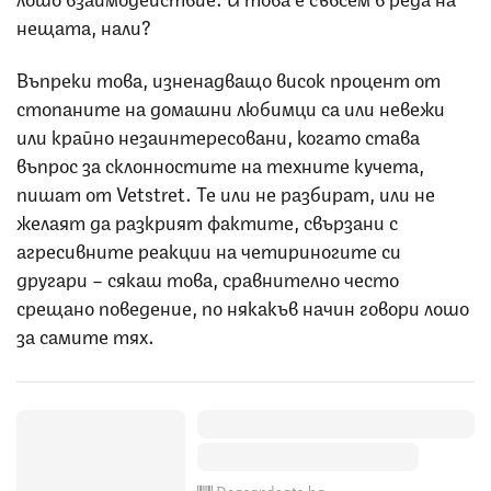
нещата, нали?
Въпреки това, изненадващо висок процент от
стопаните на домашни любимци са или невежи
или крайно незаинтересовани, когато става
въпрос за склонностите на техните кучета,
пишат от Vetstret. Те или не разбират, или не
желаят да разкрият фактите, свързани с
агресивните реакции на четириногите си
другари – сякаш това, сравнително често
срещано поведение, по някакъв начин говори лошо
за самите тях.
Dogsandcats.bg