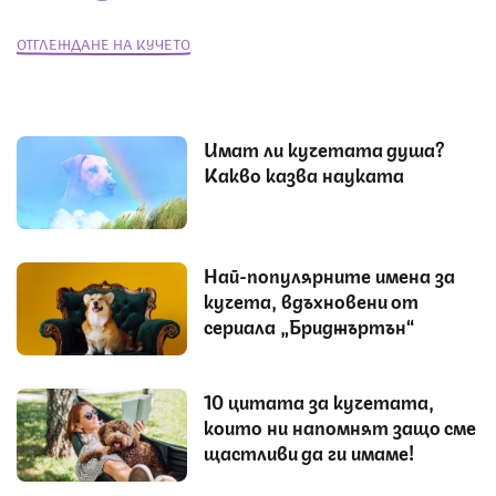
ОТГЛЕЖДАНЕ НА КУЧЕТО
Имат ли кучетата душа?
Какво казва науката
Най-популярните имена за
кучета, вдъхновени от
сериала „Бриджъртън“
10 цитата за кучетата,
които ни напомнят защо сме
щастливи да ги имаме!