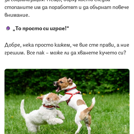
стопаните им да поработят и да обърнат повече
внимание.
„То просто си играе!“
Добре, нека просто кажем, че вие сте прави, а ние
грешим. Все пак – може ли да хванете кучето си?