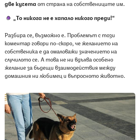
две кучета
от страна на собствениците им.
„То никога не е хапало никого преди!“
Разбира се, възможно е. Проблемът с този
коментар говори по-скоро, че желанието на
собственика е да омаловажи значението на
случилото се. А това не ни вдъхва особено
желание за бъдещи взаимодействия между
домашния ни любимец и въпросното животно.