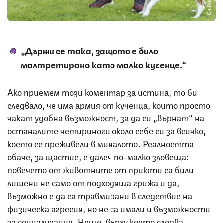
„Държи се така, защото е било
малтретирано като малко кученце.“
Ако приемем този коментар за истина, то би
следвало, че има армия от кученца, които просто
чакат удобна възможност, за да си „върнат“ на
останалите четириноги около себе си за всичко,
което се преживели в миналото. Реалността
обаче, за щастие, е далеч по-малко зловеща:
повечето от животните от приюти са били
лишени не само от подходяща грижа и да,
възможно е да са травмирани в следствие на
физическа агресия, но не са имали и възможности
за социализация. Нещо, върху което следва