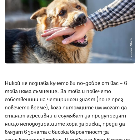
Снимка: iStock
Никой не познава кучето ви по-добре от вас – в
това няма съмнение. За това и повечето
собственици на четириноги знаят (поне през
повечето време), кога питомците им могат да
станат агресивни и съумяват да предупредят
нищо неподозиращите хора за риска, преди да
влязат в зоната с висока вероятност за
лошо взаимодействие. И това е съвсем в реда на