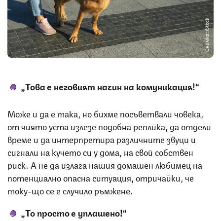
Снимка: iStock
„Това е неговият начин на комуникация!“
Може и да е така, но бихме посъветвали човека,
от чиято уста излезе подобна реплика, да отдели
време и да интерпретира различните звуци и
сигнали на кучето си у дома, на свой собствен
риск. А не да излага нашия домашен любимец на
потенциално опасна ситуация, отричайки, че
току-що се е случило ръмжене.
„То просто е уплашено!“