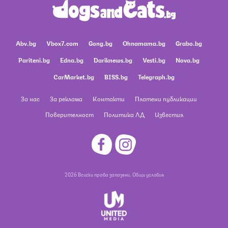
Abv.bg
Vbox7.com
Gong.bg
Ohnamama.bg
Grabo.bg
Pariteni.bg
Edna.bg
Dariknews.bg
Vesti.bg
Nova.bg
CarMarket.bg
BISS.bg
Telegraph.bg
За нас
За реклама
Контакти
Платени публикации
Поверителност
Политика ЛД
Известия
2026 Всички права запазени.
Общи условия