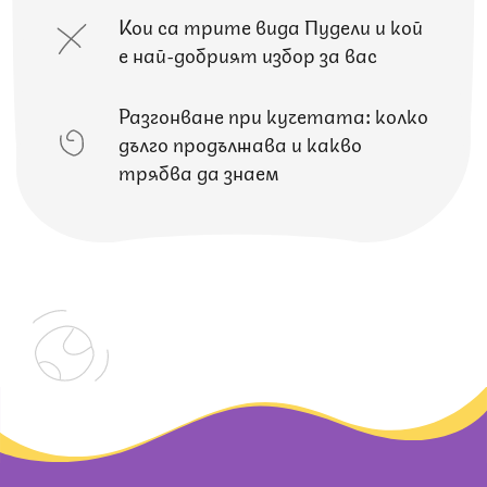
Кои са трите вида Пудели и кой
е най-добрият избор за вас
Разгонване при кучетата: колко
дълго продължава и какво
трябва да знаем