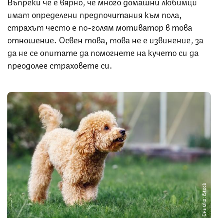
Въпреки че е вярно, че много домашни любимци
имат определени предпочитания към пола,
страхът често е по-голям мотиватор в това
отношение. Освен това, това не е извинение, за
да не се опитате да помогнете на кучето си да
преодолее страховете си.
Снимка: iStock