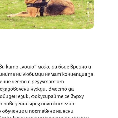
Снимка: iStock
и като „лошо“ може да бъде вредно и
ните ни любимци нямат концепция за
ение често е резултат от
незадоволени нужди. Вместо да
обиден език, фокусирайте се върху
о поведение чрез положително
 обучение и поставяне на ясни
всяко куче има потенциала да се учи и