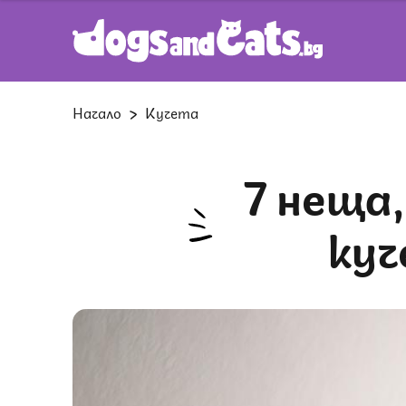
Начало
Кучета
7 неща, които собствениците на
куч