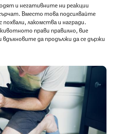
угодят и негативните ни реакции
зсърчат. Вместо това подсилвайте
похвали, лакомства и награди.
 животното прави правилно, вие
 вдъхновите да продължи да се държи