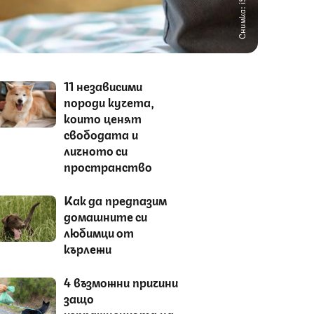
Снимка: iStock
11 независими
породи кучета,
които ценят
свободата и
личното си
пространство
Как да предпазим
домашните си
любимци от
кърлежи
4 възможни причини
защо
изпражненията на