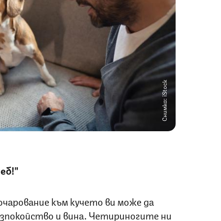
Снимка: iStock
еб!"
очарование към кучето ви може да
безпокойство и вина. Четириногите ни