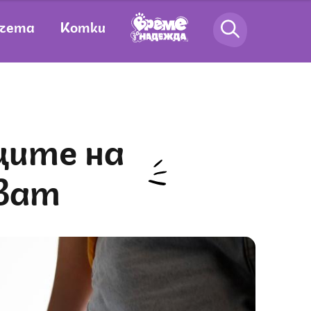
чета
Котки
зват