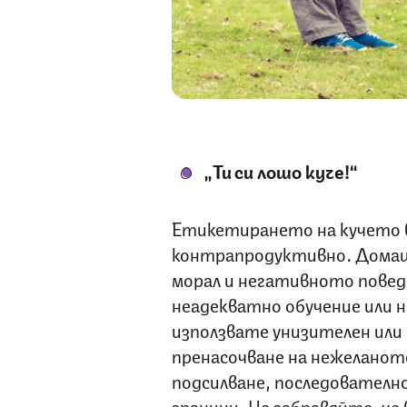
„Ти си лошо куче!“
Етикетирането на кучето в
контрапродуктивно. Домаш
морал и негативното повед
неадекватно обучение или 
използвате унизителен или 
пренасочване на нежеланот
подсилване, последователно
граници. Не забравяйте, че 