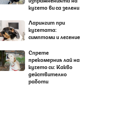
кучето ви са зелени
Ларингит при
кучетата:
симптоми и лечение
Спрете
прекомерния лай на
кучето си: Какво
действително
работи