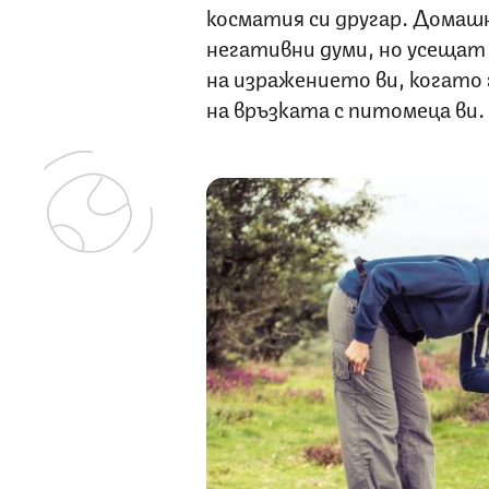
косматия си другар. Домаш
негативни думи, но усещат
на изражението ви, когато 
на връзката с питомеца ви.