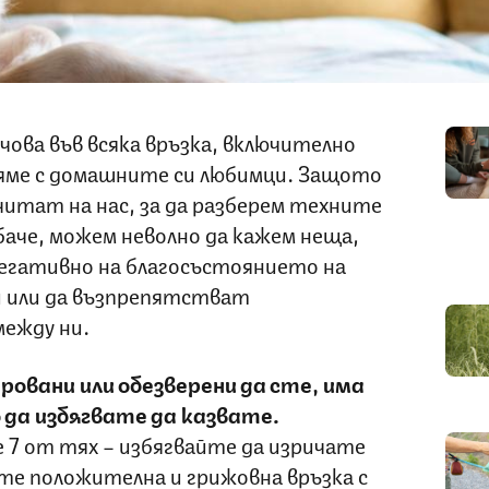
чова във всяка връзка, включително
яме с домашните си любимци. Защото
итат на нас, за да разберем техните
баче, можем неволно да кажем неща,
егативно на благосъстоянието на
 или да възпрепятстват
ежду ни.
ровани или обезверени да сте, има
 да избягвате да казвате.
е 7 от тях – избягвайте да изричате
те положителна и грижовна връзка с