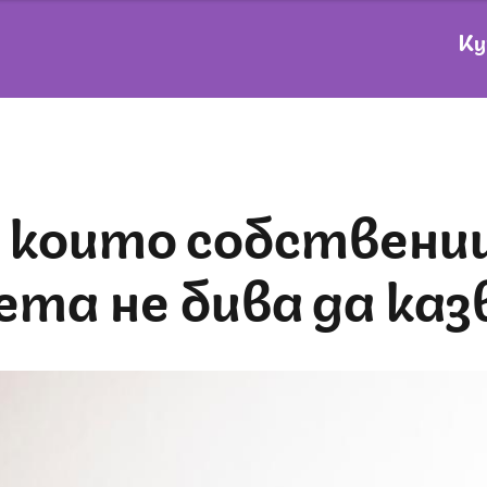
Ку
ета не бива да ка