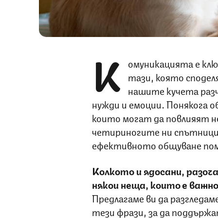
К
омуникацията е клю
тази, която сподел
нашите кучета разч
нужди и емоции. Понякога о
които могат да повлияят н
четириногите ни спътници
ефективното общуване пом
Колкото и ядосани, разоча
някои неща, които е важно
Предлагаме ви да разгледам
тези фрази, за да поддържа