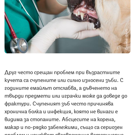
Снимка: iStock
Друг често срещан проблем при възрастните
кучета са счупените или силно износени зъби. С
годините емайлът отслабва, а дъвченето на
твърди предмети или играчки може да доведе до
фрактури. Счупеният зъб често причинява
хронична болка и инфекция, която не винаги е
видима за стопаните. Абсцесите на корена,
макар и по-рядко забележими, също са сериозен
проблем и изискват своевременно ветеринарно