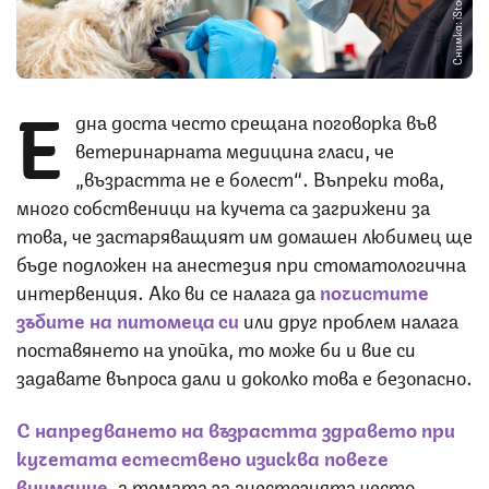
Снимка: iStock
Е
дна доста често срещана поговорка във
ветеринарната медицина гласи, че
„възрастта не е болест“. Въпреки това,
много собственици на кучета са загрижени за
това, че застаряващият им домашен любимец ще
бъде подложен на анестезия при стоматологична
интервенция. Ако ви се налага да
почистите
зъбите на питомеца си
или друг проблем налага
поставянето на упойка, то може би и вие си
задавате въпроса дали и доколко това е безопасно.
С напредването на възрастта здравето при
кучетата естествено изисква повече
внимание
, а темата за анестезията често