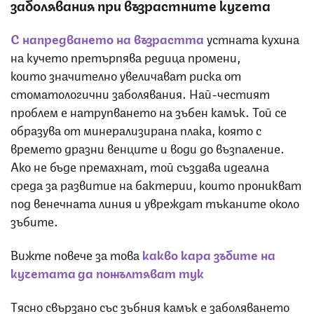
заболявания
при възрастните кучета
С напредването на възрастта
устната кухина
на кучето претърпява редица промени,
които значително увеличават риска от
стоматологични заболявания. Най-честият
проблем е натрупването на зъбен камък. Той се
образува от минерализирана плака, която с
времето дразни венците и води до възпаление.
Ако не бъде премахнат, той създава идеална
среда за развитие на бактерии, които проникват
под венечната линия и увреждат тъканите около
зъбите.
Вижте повече за това
какво кара зъбите на
кучетата да пожълтяват тук
Тясно свързано със зъбния камък е заболяването