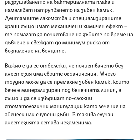
разрушаването на бактериалната плака и
намаляват натрупването на зъбен камък.
Денталните лакомства и специализираните
храни също имат механичен и химичен ефект –
те помагат за почистване на зъбите по време на
дъвчене и свеждат до минимум риска от
възпаление на венците.
Важно е да се отбележи, че почистването без
анестезия има своите ограничения. Много
трудно може да се премахне зъбен камък, който
вече е минерализиран под венечната линия, а
също и да се извършат по-сложни
стоматологични манипулации като лечение на
абсцеси или счупени зъби. В такива случаи
анестезията остава незаменима.