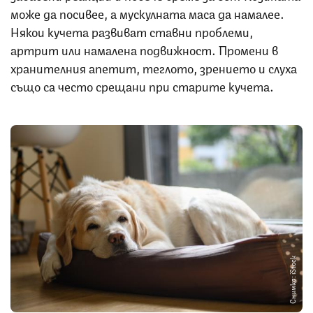
може да посивее, а мускулната маса да намалее.
Някои кучета развиват ставни проблеми,
артрит или намалена подвижност. Промени в
хранителния апетит, теглото, зрението и слуха
също са често срещани при старите кучета.
Снимка: iStock