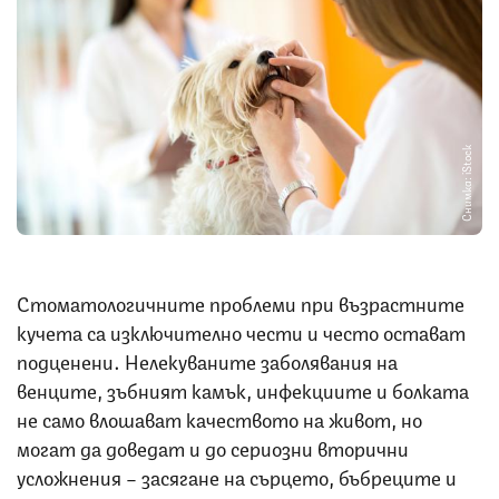
Снимка: iStock
Стоматологичните проблеми при възрастните
кучета са изключително чести и често остават
подценени. Нелекуваните заболявания на
венците, зъбният камък, инфекциите и болката
не само влошават качеството на живот, но
могат да доведат и до сериозни вторични
усложнения – засягане на сърцето, бъбреците и