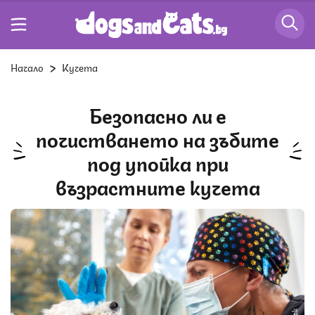
Начало
Кучета
Безопасно ли е
почистването на зъбите
под упойка при
възрастните кучета