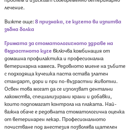
лечение.
Вижте още:
8 признака, че кучето ви изпитва
зъбна болка
Грижата за стоматологичното здраве на
възрастното куче
включва комбинация от
домашна профилактика и професионална
ветеринарна намеса. Редовното миене на зъбите
с подходяща кучешка паста остава златен
стандарт, дори и при по-възрастни животни.
Освен това могат да се използват дентални
лакомства, специализирани храни и добавки,
които подпомагат контрола на плаката. Най-
важна обаче е редовната стоматологична оценка
от ветеринарен лекар. Професионалното
почистване под анестезия позволява щателен