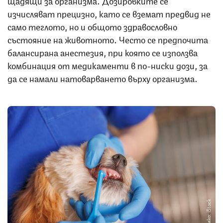
щадящи за организма. Дозировките се
изчисляват прецизно, като се вземат предвид не
само теглото, но и общото здравословно
състояние на животното. Често се предпочита
балансирана анестезия, при която се използва
комбинация от медикаменти в по-ниски дози, за
да се намали натоварването върху организма.
Снимка: iStock