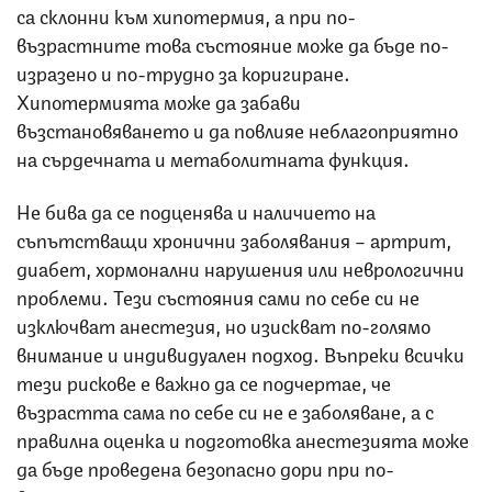
са склонни към хипотермия, а при по-
възрастните това състояние може да бъде по-
изразено и по-трудно за коригиране.
Хипотермията може да забави
възстановяването и да повлияе неблагоприятно
на сърдечната и метаболитната функция.
Не бива да се подценява и наличието на
съпътстващи хронични заболявания – артрит,
диабет, хормонални нарушения или неврологични
проблеми. Тези състояния сами по себе си не
изключват анестезия, но изискват по-голямо
внимание и индивидуален подход. Въпреки всички
тези рискове е важно да се подчертае, че
възрастта сама по себе си не е заболяване, а с
правилна оценка и подготовка анестезията може
да бъде проведена безопасно дори при по-