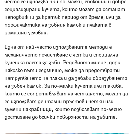
често се използва при по-малки, спокойни и добре
социализирани кучета, които могат да останат
неподвижни за кратък период от време, или за
профилактика на зъбния камък и плаката в
домашни условия.
Една от най-често използваните методи е
механичното почистване с четка и специална
кучешка паста за зъби. Редовното миене, дори
няколко пъти седмично, може да предотврати
натрупването на плака и да забави образуването
на зъбен камък. За по-малки кучета или такива,
които се съпротивляват на четкането, могат да
се използват дентални пръстови четки или
гумени накрайници, които позволяват по-лесно
достигане до всички повърхности на зъбите.