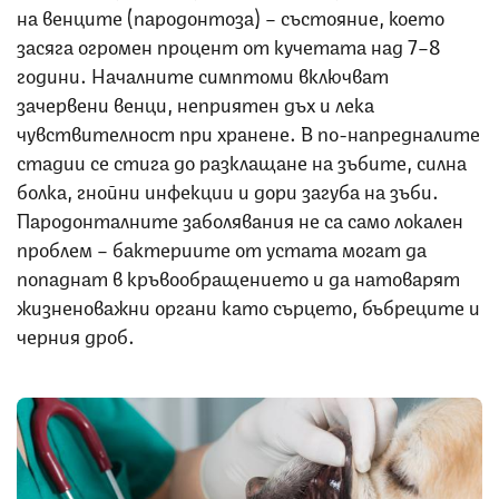
на венците (пародонтоза) – състояние, което
засяга огромен процент от кучетата над 7–8
години. Началните симптоми включват
зачервени венци, неприятен дъх и лека
чувствителност при хранене. В по-напредналите
стадии се стига до разклащане на зъбите, силна
болка, гнойни инфекции и дори загуба на зъби.
Пародонталните заболявания не са само локален
проблем – бактериите от устата могат да
попаднат в кръвообращението и да натоварят
жизненоважни органи като сърцето, бъбреците и
черния дроб.