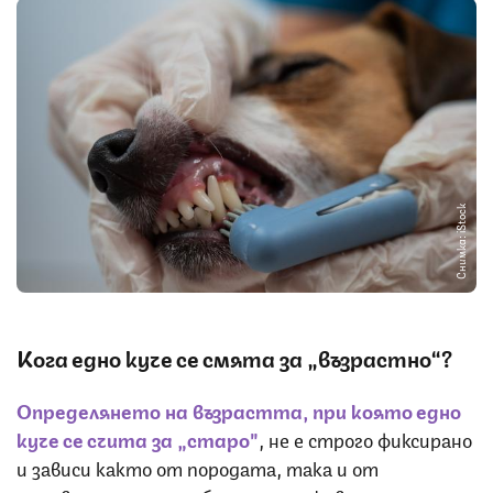
Снимка: iStock
Кога едно куче се смята за „възрастно“?
Определянето на възрастта, при която едно
куче се счита за „старо"
, не е строго фиксирано
и зависи както от породата, така и от