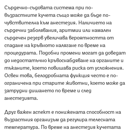
Сърдечно-съдовата система при по-
възрастните кучета също може да бъде по-
чувствителна към анестезия. Наличието на
сърдечни заболявания, аритмии или намален
сърдечен резерв увеличава вероятността от
спадане на кръвното налягане по време на
процедурата. Подобни промени могат да доведат
до недостатъчно кръвоснабдяване на органите и
тъканите, което повишава риска от усложнения.
Освен това, белодробната функция често е по-
ограничена при старите животни, което може да
затрудни дишането по време и след
анестезията.
Друг важен аспект е понижената способност на
възрастния организъм да регулира телесната
температура. По време на анестезия кучетата