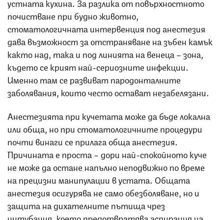
устната кухина. За разлика от повърхностното
почистване при будно животно,
стоматологичната интервенция под анестезия
дава възможност за отстраняване на зъбен камък
както над, така и под линията на венеца – зона,
където се крият най-сериозните инфекции.
Именно там се развиват пародонталните
заболявания, които често остават незабелязани.
Анестезията при кучетата може да бъде локална
или обща, но при стоматологичните процедури
почти винаги се прилага обща анестезия.
Причината е проста – дори най-спокойното куче
не може да остане напълно неподвижно по време
на прецизни манипулации в устата. Общата
анестезия осигурява не само обезболяване, но и
защита на дихателните пътища чрез
интубация, което предотвратява аспирация на