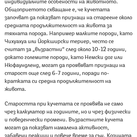
индивидуалните особености на животното.
Общоприетото схващане е, че кучетата
започват да показват признаци на стареене около
средната продължителност на живота за
тяхната порода. Например малките породи, като
Чихуахуа или Йоркширски териер, често се
считат за „възрастни“ след около 10-12 години,
докато големите породи, като Немски дог или
Нюфаундленд, могат да проявяват признаци на
старост още след 6-7 години, поради по-
кратката си средна продължителност на
живота.
Старостта при кучетата се проявява не само
чрез калкулатор на годините, но и чрез физически
и поведенчески промени. Възрастните кучета
могат да показват намалена активност,
забавени реакции и повече време за сън. Козината