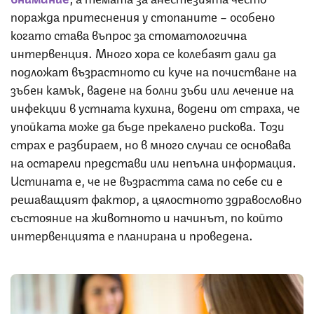
поражда притеснения у стопаните – особено
когато става въпрос за стоматологична
интервенция. Много хора се колебаят дали да
подложат възрастното си куче на почистване на
зъбен камък, вадене на болни зъби или лечение на
инфекции в устната кухина, водени от страха, че
упойката може да бъде прекалено рискова. Този
страх е разбираем, но в много случаи се основава
на остарели представи или непълна информация.
Истината е, че не възрастта сама по себе си е
решаващият фактор, а цялостното здравословно
състояние на животното и начинът, по който
интервенцията е планирана и проведена.