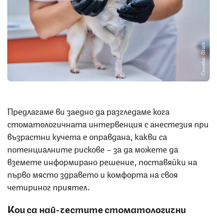
Снимка: iStock
Предлагаме ви заедно да разгледаме кога
стоматологичната интервенция с анестезия при
възрастни кучета е оправдана, какви са
потенциалните рискове – за да можете да
вземете информирано решение, поставяйки на
първо място здравето и комфорта на своя
четириног приятел.
Кои са най-честите
стоматологични