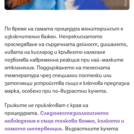
По време на самата процедура мониторингът е
изключително важен. Непрекъснатото
проследяване на сърдечната дейност, дишането,
нивата на кислород и кръвното налягане
позволява навременна реакция при най-малките
отклонения. Поддържането на телесната
температура чрез специални постелки или
затоплящи устройства също е ключова предпазна
мярка, особено при по-възрастни кучета.
Грижите не приключват с края на
процедурата.
Следанестезиологичното
наблюдение е също толкова важно, колкото и
самата интервенция
. Възрастните кучета