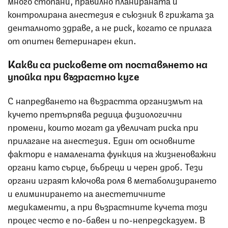
много стопани, правилно планираната и
контролирана анестезия е съюзник в грижата за
денталното здраве, а не риск, когато се прилага
от опитен ветеринарен екип.
Какви са рисковете от поставянето на
упойка при възрастно куче
С напредването на възрастта организмът на
кучето претърпява редица физиологични
промени, които могат да увеличат риска при
прилагане на анестезия. Един от основните
фактори е намалената функция на жизненоважни
органи като сърце, бъбреци и черен дроб. Тези
органи играят ключова роля в метаболизирането
и елиминирането на анестетичните
медикаменти, а при възрастните кучета този
процес често е по-бавен и по-непредсказуем. В