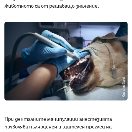
животното са от решаващо значение.
Снимка: iStock
При денталните манипулации анестезията
позволява пълноценен и щателен преглед на