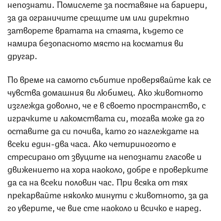
непознати. Помислете за поставяне на бариери,
за да ограничите срещите им или директно
затворете вратата на стаята, където се
намира безопасното място на косматия ви
другар.
По време на самото събитие проверявайте как се
чувства домашния ви любимец. Ако животното
изглежда доволно, че е в своето пространство, с
играчките и лакомствата си, тогава може да го
оставите да си почива, като го наглеждате на
всеки един-два часа. Ако четириногото е
стресирано от звуците на непознати гласове и
движението на хора наоколо, добре е проверките
да са на всеки половин час. При всяка от тях
прекарвайте няколко минути с животното, за да
го уверите, че вие сте наоколо и всичко е наред.