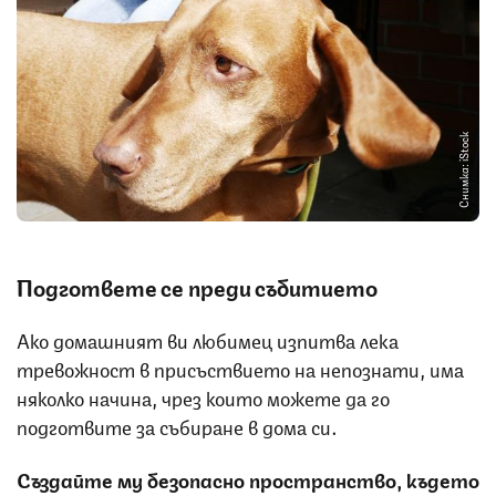
Снимка: iStock
Подгответе се преди събитието
Ако домашният ви любимец изпитва лека
тревожност в присъствието на непознати, има
няколко начина, чрез които можете да го
подготвите за събиране в дома си.
Създайте му безопасно пространство, където