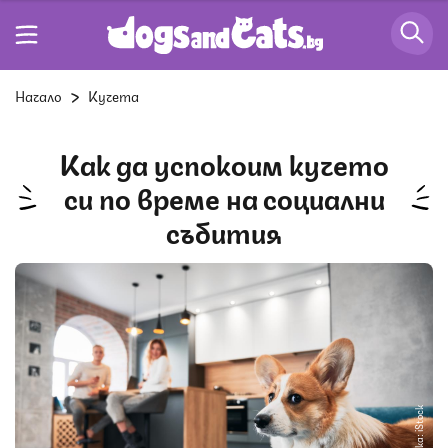
Начало
Кучета
Как да успокоим кучето
си по време на социални
събития
Снимка: iStock