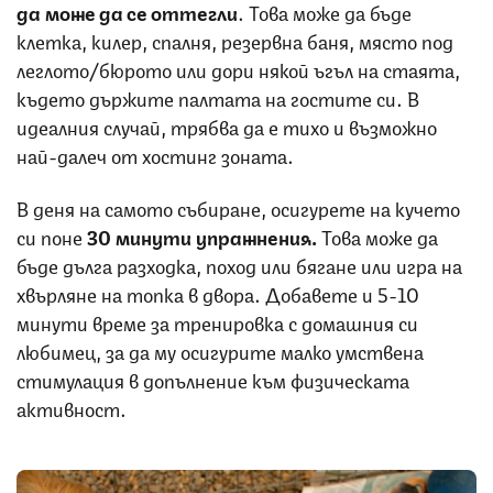
да може да се оттегли
. Това може да бъде
клетка, килер, спалня, резервна баня, място под
леглото/бюрото или дори някой ъгъл на стаята,
където държите палтата на гостите си. В
идеалния случай, трябва да е тихо и възможно
най-далеч от хостинг зоната.
В деня на самото събиране, осигурете на кучето
си поне
30 минути упражнения.
Това може да
бъде дълга разходка, поход или бягане или игра на
хвърляне на топка в двора. Добавете и 5-10
минути време за тренировка с домашния си
любимец, за да му осигурите малко умствена
стимулация в допълнение към физическата
активност.