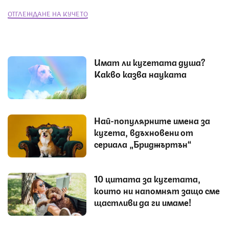
ОТГЛЕЖДАНЕ НА КУЧЕТО
Имат ли кучетата душа?
Какво казва науката
Най-популярните имена за
кучета, вдъхновени от
сериала „Бриджъртън“
10 цитата за кучетата,
които ни напомнят защо сме
щастливи да ги имаме!