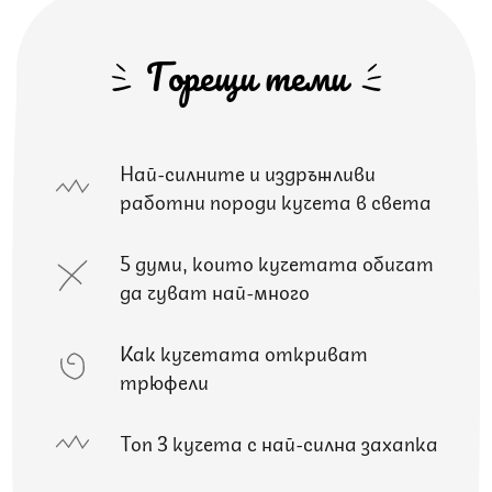
Горещи теми
Най-силните и издръжливи
работни породи кучета в света
5 думи, които кучетата обичат
да чуват най-много
Как кучетата откриват
трюфели
Топ 3 кучета с най-силна захапка