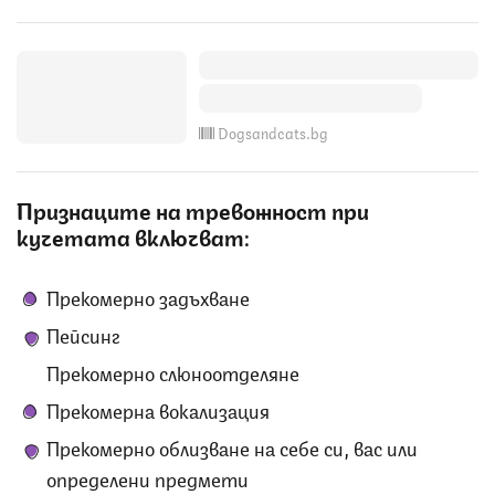
Dogsandcats.bg
Признаците на тревожност при
кучетата включват:
Прекомерно задъхване
Пейсинг
Прекомерно слюноотделяне
Прекомерна вокализация
Прекомерно облизване на себе си, вас или
определени предмети