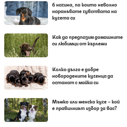
6 начина, по които неволно
наранявате чувствата на
кучето си
Как да предпазим домашните
си любимци от кърлежи
Колко дълго е добре
новородените кученца да
останат с майка си
Мъжко или женско куче – кой
е правилният избор за вас?