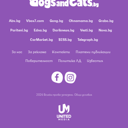
Abv.bg
Vbox7.com
Gong.bg
Ohnamama.bg
Grabo.bg
Pariteni.bg
Edna.bg
Dariknews.bg
Vesti.bg
Nova.bg
CarMarket.bg
BISS.bg
Telegraph.bg
За нас
За реклама
Контакти
Платени публикации
Поверителност
Политика ЛД
Известия
2026 Всички права запазени.
Общи условия