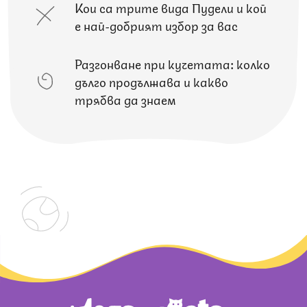
Кои са трите вида Пудели и кой
е най-добрият избор за вас
Разгонване при кучетата: колко
дълго продължава и какво
трябва да знаем