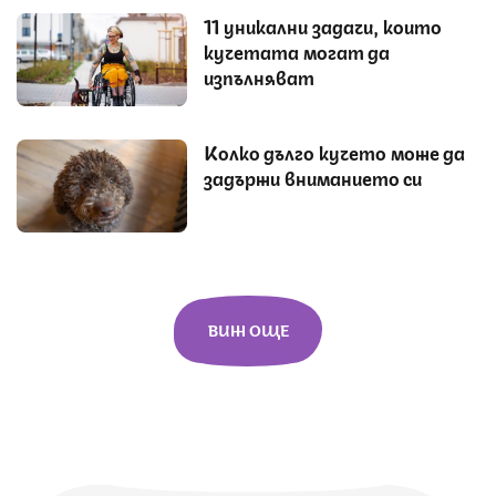
11 уникални задачи, които
кучетата могат да
изпълняват
Колко дълго кучето може да
задържи вниманието си
ВИЖ ОЩЕ