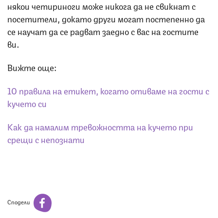
някои четириноги може никога да не свикнат с
посетители, докато други могат постепенно да
се научат да се радват заедно с вас на гостите
ви.
Вижте още:
10 правила на етикет, когато отиваме на гости с
кучето си
Как да намалим тревожността на кучето при
срещи с непознати
Сподели