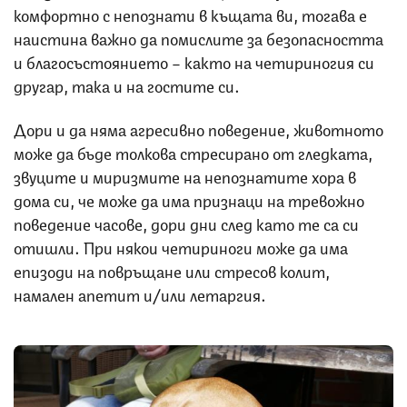
комфортно с непознати в къщата ви, тогава е
наистина важно да помислите за безопасността
и благосъстоянието – както на четириногия си
другар, така и на гостите си.
Дори и да няма агресивно поведение, животното
може да бъде толкова стресирано от гледката,
звуците и миризмите на непознатите хора в
дома си, че може да има признаци на тревожно
поведение часове, дори дни след като те са си
отишли. При някои четириноги може да има
епизоди на повръщане или стресов колит,
намален апетит и/или летаргия.