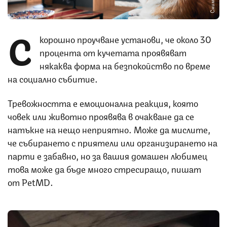
С
корошно проучване установи, че около 30
процента от кучетата проявяват
някаква форма на безпокойство по време
на социално събитие.
Тревожността е емоционална реакция, която
човек или животно проявява в очакване да се
натъкне на нещо неприятно. Може да мислите,
че събирането с приятели или организирането на
парти е забавно, но за вашия домашен любимец
това може да бъде много стресиращо, пишат
от PetMD.