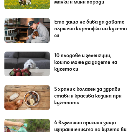
малки и мини породи
Ето защо не бива да давате
пържени картофки на кучето
си
10 плодове и зеленчуци,
които може да дадете на
кучето си
5 храни с колаген за здрави
стави и красива козина при
кучетата
4 възможни причини защо
изпражненията на кучето ви