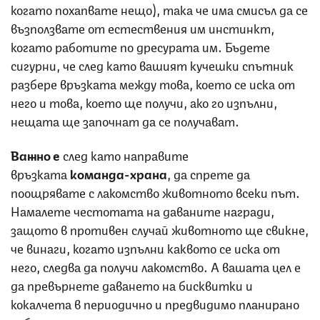
когато похапвате нещо), така че има смисъл да се
възползвате от естествения им инстинкт,
когато работите по дресурата им. Бъдете
сигурни, че след като вашият кучешки спътник
разбере връзката между това, което се иска от
него и това, което ще получи, ако го изпълни,
нещата ще започнат да се получават.
Важно е
след като направите
връзката
команда-храна
, да спрете да
поощрявате с лакомство животното всеки път.
Намалете честотата на даваните награди,
защото в противен случай животното ще свикне,
че винаги, когато изпълни каквото се иска от
него, следва да получи лакомство. А вашата цел е
да превърнете даването на бисквитки и
кокалчета в периодично и предвидимо планирано