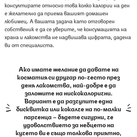
консултирате относно това колко калории на ден
е желателно да приема вашият домашен
любимец. А вашата задача като отговорен
собственик е да се уверите, че консумацията на
храна и лакомства не надвишава цифрата, дадена
ви от специалиста.
Ако имате желание да давате на
косматия си другар по-често през
деня лакомства, най-добре е да
заложите на нискокалорични.
Вариант е да разчупите една
бисквитка или кокалче на по-малки
парченца – бъдете сигурни, че
удоволствието за небцето на
кучето ви е също толкова приятно,