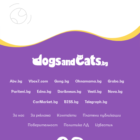
Abv.bg
Vbox7.com
Gong.bg
Ohnamama.bg
Grabo.bg
Pariteni.bg
Edna.bg
Dariknews.bg
Vesti.bg
Nova.bg
CarMarket.bg
BISS.bg
Telegraph.bg
За нас
За реклама
Контакти
Платени публикации
Поверителност
Политика ЛД
Известия