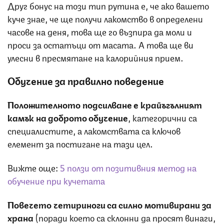
Друг бонус на този тип рутина е, че ако вашето
куче знае, че ще получи лакомство в определени
часове на деня, това ще го възпира да моли и
проси за остатъци от масата. А това ще ви
улесни в пресмятане на калорийния прием.
Обучение за правилно поведение
Положителното подсилване е крайъгълният
камък на доброто обучение
, категорични са
специалистите, а лакомствата са ключов
елемент за постигане на тази цел.
Вижте още:
5 ползи от позитивния метод на
обучение при кучетата
Повечето четириноги са силно мотивирани за
храна
(поради което са склонни да просят винаги,