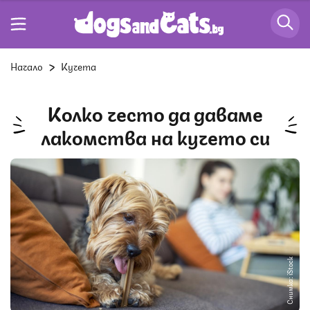
Начало
Кучета
Колко често да даваме
лакомства на кучето си
Снимка: iStock