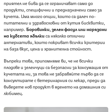
приятел не бива да се ограничават само до
продукти, специфични и предназначени само за
кучета. Има много опции, които са далеч по-
питателни и здравословни от кутия бисквитки,
например.
Боровинки, зелен фасул или нарязани
на кубчета ябълки
са няколко отлични
алтернативи, които покриват всички критерии
на база вкус, цена и хранителна стойност.
Въпреки това, припомняме ви, че не всички
плодове и зеленчуци са безопасни за консумация от
кучетата ни, за това не забравяйте първо да се
консултирате с ветеринарния си лекар, преди да
въведете нов продукт в яденето на домашния си
любимец.