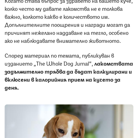
колко често му давате лакомства не е толкова
важно, колкото какво е количеството им.
Допълнителните поощрения и награди могат да
причинят нежелано наддаване на тегло, особено
ако не наблюдавате внимателно животното.
Според материал по темата, публикуван в
изданието „The Whole Dog Jurnal”,
лакомствата
задължително трябва да бъдат калкулирани и
включени в калорийния прием на кучето за
деня.