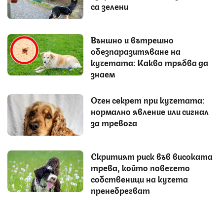
са зелени
Външно и вътрешно
обезпаразитяване на
кучетата: Какво трябва да
знаем
Очен секрет при кучетата:
нормално явление или сигнал
за тревога
Скритият риск във високата
трева, който повечето
собственици на кучета
пренебрегват