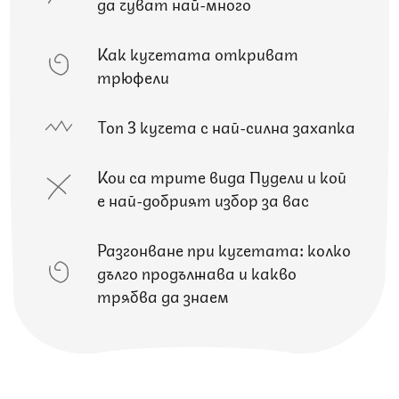
да чуват най-много
Как кучетата откриват
трюфели
Топ 3 кучета с най-силна захапка
Кои са трите вида Пудели и кой
е най-добрият избор за вас
Разгонване при кучетата: колко
дълго продължава и какво
трябва да знаем