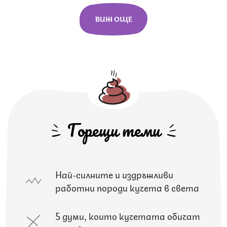
ВИЖ ОЩЕ
Горещи теми
Най-силните и издръжливи
работни породи кучета в света
5 думи, които кучетата обичат