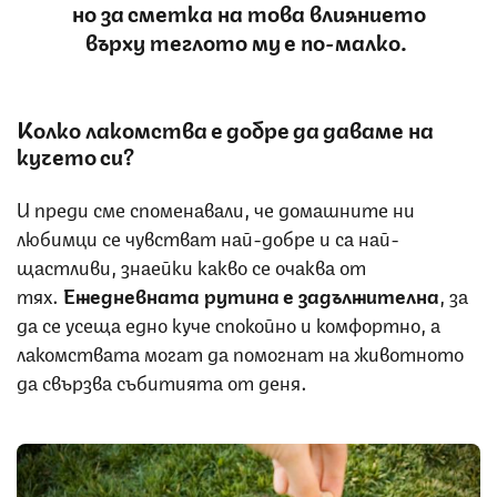
но за сметка на това влиянието
върху теглото му е по-малко.
Колко лакомства е добре да даваме на
кучето си?
И преди сме споменавали, че домашните ни
любимци се чувстват най-добре и са най-
щастливи, знаейки какво се очаква от
тях.
Ежедневната рутина е задължителна
, за
да се усеща едно куче спокойно и комфортно, а
лакомствата могат да помогнат на животното
да свързва събитията от деня.