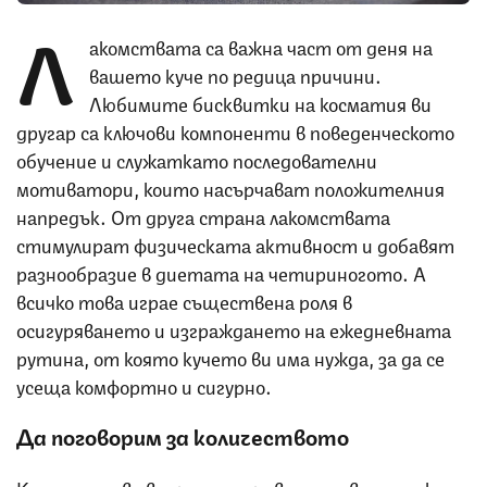
Л
акомствата са важна част от деня на
вашето куче по редица причини.
Любимите бисквитки на косматия ви
другар са ключови компоненти в поведенческото
обучение и служаткато последователни
мотиватори, които насърчават положителния
напредък. От друга страна лакомствата
стимулират физическата активност и добавят
разнообразие в диетата на четириногото. А
всичко това играе съществена роля в
осигуряването и изграждането на ежедневната
рутина, от която кучето ви има нужда, за да се
усеща комфортно и сигурно.
Да поговорим за количеството
Когато става въпрос за здравето на вашето куче,