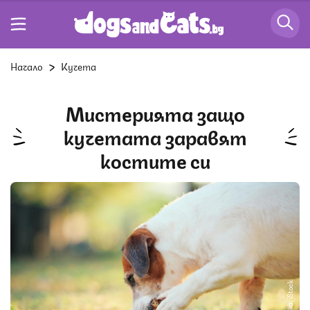
Начало
Кучета
Мистерията защо
кучетата заравят
костите си
Снимка: iStock