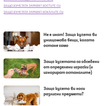
ЗАЩО КУЧЕТАТА ЗАРАВЯТ КОСТИТЕ СИ
ЗАЩО КУЧЕТАТА ЗАРАВЯТ КОКАЛИТЕ СИ
Не е инат! Защо кучето ви
унищожава вещи, когато
остане само
Защо кучетата са обсебени
от определени играчки (и
игнорират останалите)
Защо кучето ви носи
различни предмети?