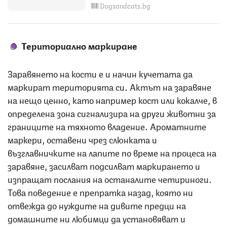
Dogsandcats.bg
Териториално маркиране
Заравянето на кости е и начин кучетата да
маркират територията си. Актът на заравяне
на нещо ценно, като например кост или кокалче, в
определена зона сигнализира на други животни за
границите на тяхното владение. Ароматните
маркери, оставени чрез слюнката и
възглавничките на лапите по време на процеса на
заравяне, засилват подсилват маркирането и
изпращат послания на останалите четириноги.
Това поведение е препратка назад, която ни
отвежда до нуждите на дивите предци на
домашните ни любимци да установяват и