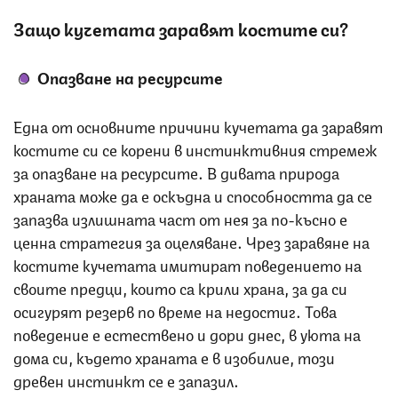
Защо кучетата заравят костите си?
Опазване на ресурсите
Една от основните причини кучетата да заравят
костите си се корени в инстинктивния стремеж
за опазване на ресурсите. В дивата природа
храната може да е оскъдна и способността да се
запазва излишната част от нея за по-късно е
ценна стратегия за оцеляване. Чрез заравяне на
костите кучетата имитират поведението на
своите предци, които са крили храна, за да си
осигурят резерв по време на недостиг. Това
поведение е естествено и дори днес, в уюта на
дома си, където храната е в изобилие, този
древен инстинкт се е запазил.