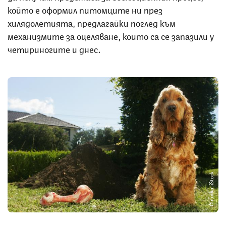
който е оформил питомците ни през
хилядолетията, предлагайки поглед към
механизмите за оцеляване, които са се запазили у
четириногите и днес.
Снимка: iStock