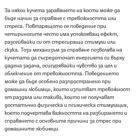
За някои кучета заравянето на кости може да
бъде начин за справяне с тревожността или
стреса. Повтарящото се поведение при
четириногите често има успокояващ ефект,
разсейвайки си от стресиращи стимули или
скука. Този механизъм за справяне позволява на
кучетата да съсредоточат енергията си върху
дадена задача, осигурявайки чувство за цел и
облекчение от тревожността. Поведението
може да бъде особено разпространено при
домашни любимци, които изпитват тревожност
от раздяла или такива, които не получават
достатъчно физическа и психическа стимулация,
което подчертава важността на разбирането и
справянето с основните причини за стрес при
домашните любимци.