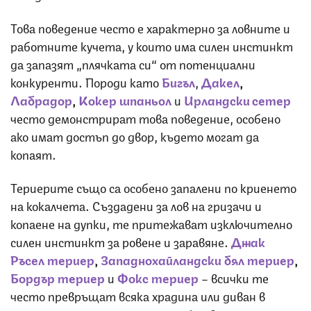
Това поведение често е характерно за ловните и
работните кучета, у които има силен инстинкт
да запазят „плячката си“ от потенциални
конкуренти. Породи като
Бигъл
,
Дакел
,
Лабрадор
,
Кокер шпаньол
и
Ирландски сетер
често демонстрират това поведение, особено
ако имат достъп до двор, където могат да
копаят.
Териерите също са особено запалени по криенето
на кокалчета. Създадени за лов на гризачи и
копаене на дупки, те притежават изключително
силен инстинкт за ровене и заравяне.
Джак
Ръсел териер
,
Западнохайландски бял териер
,
Бордър териер
и
Фокс териер
– всички те
често превръщат всяка храдина или диван в