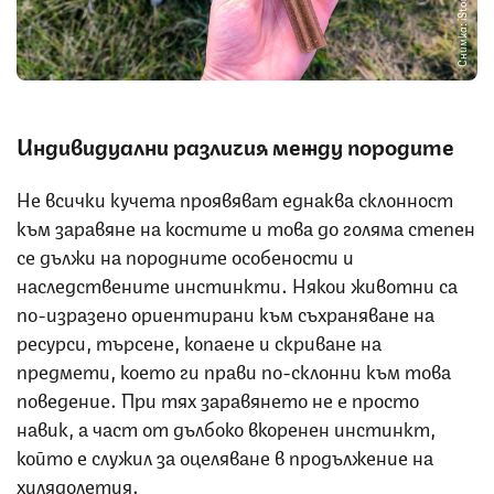
Снимка: iStock
Индивидуални различия между породите
Не всички кучета проявяват еднаква склонност
към заравяне на костите и това до голяма степен
се дължи на породните особености и
наследствените инстинкти. Някои животни са
по-изразено ориентирани към съхраняване на
ресурси, търсене, копаене и скриване на
предмети, което ги прави по-склонни към това
поведение. При тях заравянето не е просто
навик, а част от дълбоко вкоренен инстинкт,
който е служил за оцеляване в продължение на
хилядолетия.