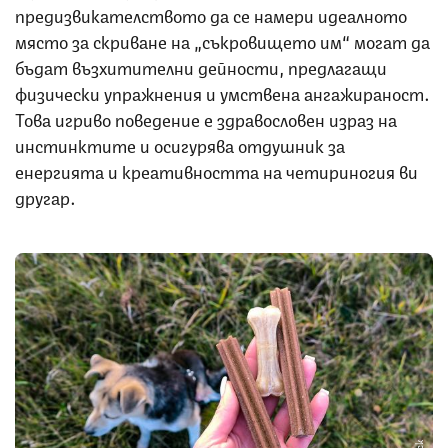
предизвикателството да се намери идеалното
място за скриване на „съкровището им“ могат да
бъдат възхитителни дейности, предлагащи
физически упражнения и умствена ангажираност.
Това игриво поведение е здравословен израз на
инстинктите и осигурява отдушник за
енергията и креативността на четириногия ви
другар.