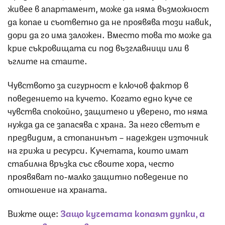
живее в апартамент, може да няма възможност
да копае и съответно да не проявява този навик,
дори да го има заложен. Вместо това то може да
крие съкровищата си под възглавници или в
ъглите на стаите.
Чувството за сигурност е ключов фактор в
поведението на кучето. Когато едно куче се
чувства спокойно, защитено и уверено, то няма
нужда да се запасява с храна. За него светът е
предвидим, а стопанинът – надежден източник
на грижа и ресурси. Кучетата, които имат
стабилна връзка със своите хора, често
проявяват по-малко защитно поведение по
отношение на храната.
Вижте още:
Защо кучетата копаят дупки, а