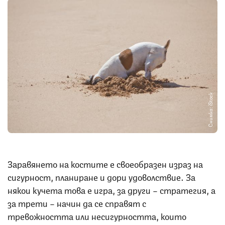
Снимка: iStock
Заравянето на костите е своеобразен израз на
сигурност, планиране и дори удоволствие. За
някои кучета това е игра, за други – стратегия, а
за трети – начин да се справят с
тревожността или несигурността, които