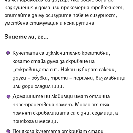
разрушения у дома или прекомерна тревожност,
опитайте да му осигурите повече сигурност,
умствена стимулация и ясна рутина.
Знаете ли, че…
Кучетата са изключително креативни,
когато става дума за скриване на
„съкровищата си“. Някои избират саксии,
други – обувки, трети – перални, възглавници
или дори хладилници.
Домашните ни любимци имат отлична
пространствена памет. Много от тях
помнят скривалищата си с дни, седмици, а
понякога и месеци.
Понякога кучетата откриват стари