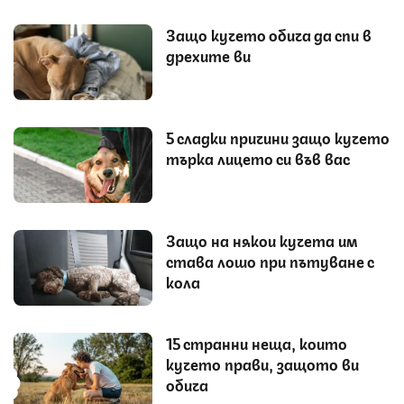
Защо кучето обича да спи в
дрехите ви
5 сладки причини защо кучето
търка лицето си във вас
Защо на някои кучета им
става лошо при пътуване с
кола
15 странни неща, които
кучето прави, защото ви
обича