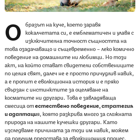
О
бразът на куче, което заравя
кокалчетата си, е емблематичен и улавя с
изключителна точност същността на
това озадачаващо и същевременно – леко комично
поведение на домашните ни любимци. Но този
акт, на който стават свидетели собствениците
по целия свят, далеч не е просто причудлив навик,
а е пропит е еволюционна история и е пряко
свързан с инстинктите за оцеляване на
косматите ни другари. Това е завладяваща
смесица от
естествено поведение, стратегия
и адаптаци
я, която разкрива много за сложната
природа на нашите кучешки другари. Като
изследваме причината за този им навик, можем
да получим представа за еволюционния процес,