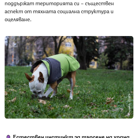
поддържат територията си – съществен
аспект от тяхната социална структура и
оцеляване.
Снимка: iStock
Естествен инстинкт за търсене на храна