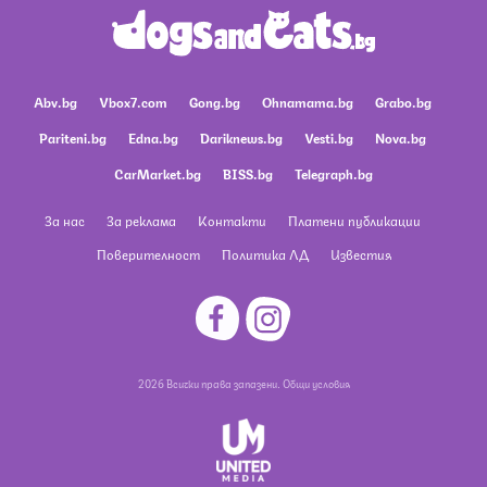
Abv.bg
Vbox7.com
Gong.bg
Ohnamama.bg
Grabo.bg
Pariteni.bg
Edna.bg
Dariknews.bg
Vesti.bg
Nova.bg
CarMarket.bg
BISS.bg
Telegraph.bg
За нас
За реклама
Контакти
Платени публикации
Поверителност
Политика ЛД
Известия
2026 Всички права запазени.
Общи условия