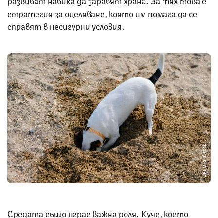
развиват навика да заравят храна. За тях това е
стратегия за оцеляване, която им помага да се
справят в несигурни условия.
Снимка: iStock
Средата също играе важна роля. Куче, което