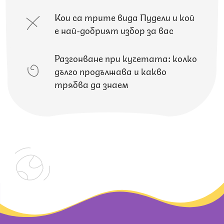
Кои са трите вида Пудели и кой
е най-добрият избор за вас
Разгонване при кучетата: колко
дълго продължава и какво
трябва да знаем