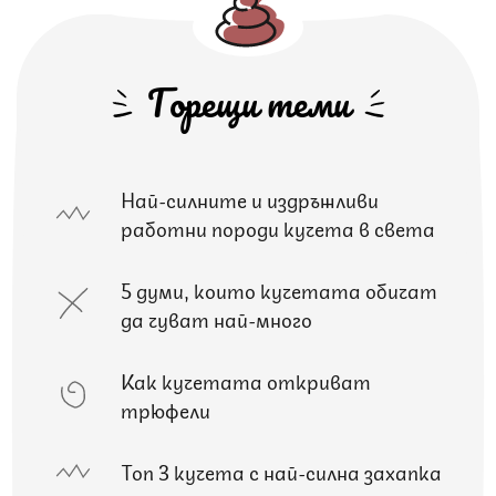
Горещи теми
Най-силните и издръжливи
работни породи кучета в света
5 думи, които кучетата обичат
да чуват най-много
Как кучетата откриват
трюфели
Топ 3 кучета с най-силна захапка