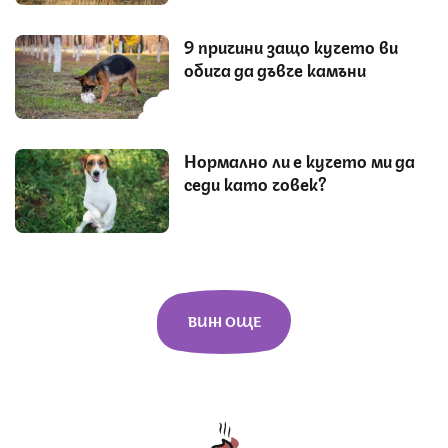
9 причини защо кучето ви
обича да дъвче камъни
Нормално ли е кучето ми да
седи като човек?
ВИЖ ОЩЕ