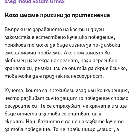
след това лягат в тях
Кога имаме причини за притеснение
Въпреки че заравянето на кости и други
лакомства е естествено кучешко поведение,
понякога то може да бъде сигнал за по-дълбоки
емоционални проблеми. Ако домашният ви
любимец изглежда напрегнат, пази агресивно
храната си, ръмжи или се опитва да скрие всичко,
това може да е признак на несигурност.
Кучета, които са преживели глад или конкуренция,
често развиват силно защитно поведение спрямо
ресурсите си. Те се страхуват, че храната им ще
бъде отнета и затова се опитват да я
скрият. Най-важното е да не наказвате кучето
за това поведение. То не прави нищо „лошо“, а