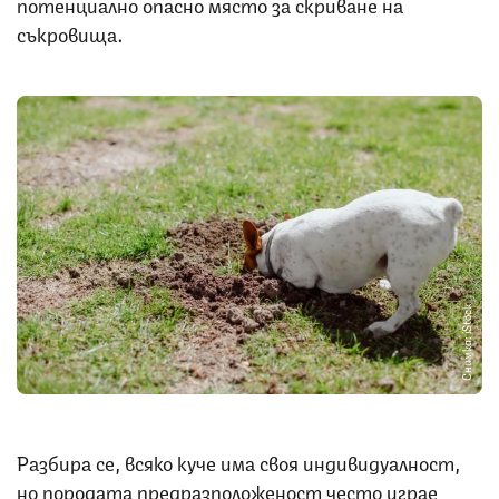
потенциално опасно място за скриване на
съкровища.
Снимка: iStock
Разбира се, всяко куче има своя индивидуалност,
но породата предразположеност често играе