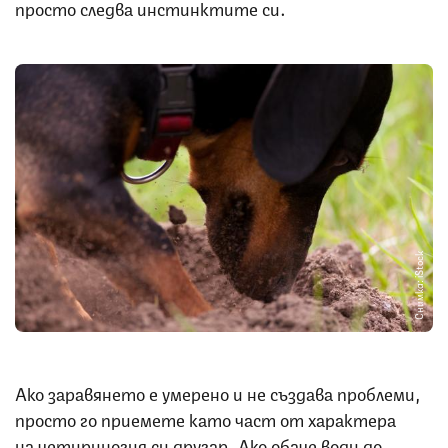
просто следва инстинктите си.
Снимка: iStock
Ако заравянето е умерено и не създава проблеми,
просто го приемете като част от характера
на четириногия си другар. Ако обаче води до