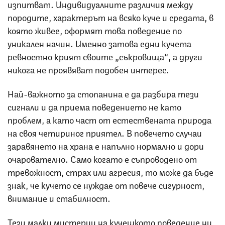
изпитват. Индивидуалните различия между
породите, характерът на всяко куче и средата, в
която живее, оформят това поведение по
уникален начин. Именно затова едни кучета
ревностно крият своите „съкровища“, а други
никога не проявяват подобен интерес.
Най-важното за стопанина е да разбира тези
сигнали и да приема поведението не като
проблем, а като част от естествената природа
на своя четириног приятел. В повечето случаи
заравянето на храна е напълно нормално и дори
очарователно. Само когато е съпроводено от
тревожност, страх или агресия, то може да бъде
знак, че кучето се нуждае от повече сигурност,
внимание и стабилност.
Тези малки мистерии на кучешкото поведение ни