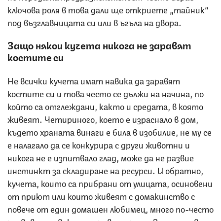
ключова роля в това дали ще откриете „тайник“
под възглавницата си или в ъгъла на двора.
Защо някои кучета никога не заравят
костите си
Не всички кучета имат навика да заравят
костите си и това често се дължи на начина, по
който са отглеждани, както и средата, в която
живеят. Четириного, което е израснало в дом,
където храната винаги е била в изобилие, не му се
е налагало да се конкурира с други животни и
никога не е изпитвало глад, може да не развие
инстинкт за складиране на ресурси. И обратно,
кучета, които са прибрани от улицата, осиновени
от приют или които живеят с домакинство с
повече от един домашен любимец, много по-често