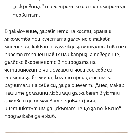
„съкровища“ и реагират сякаш ги намират за
първи път.
В заключение, заравянето на кости, храна и
лакомства при кучетата далеч не е такава
мистерия, каквато изглежда за мнозина. Това не е
просто странен навик или каприз, а поведение,
дълбоко вкорененото в природата на
четириногите ни другари и носи със себе си
спомена за времена, когато предците им са
разчитали на себе си, за да оцелеят. Днес, макар
нашите домашни любимци да живеят в уютни
домове и да получават редовно храна,
инстинктът им да „скътат нещо за по-късно“
продължава да е жив.