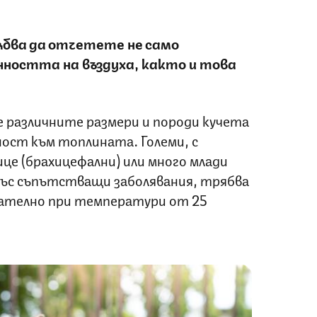
бва да отчетете не само
ажността на въздуха, както и това
че различните размери и породи кучета
ост към топлината. Големи, с
ице (брахицефални) или много млади
със съпътстващи заболявания, трябва
мателно при температури от 25