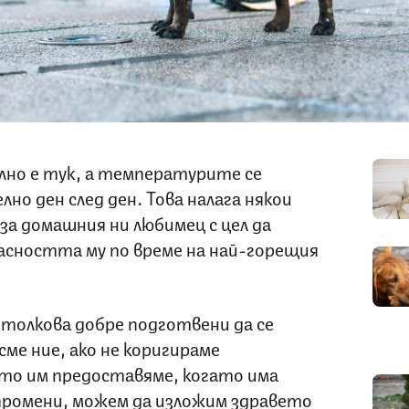
но е тук, а температурите се
о ден след ден. Това налага някои
за домашния ни любимец с цел да
асността му по време на най-горещия
 толкова добре подготвени да се
сме ние, ако не коригираме
то им предоставяме, когато има
ромени, можем да изложим здравето