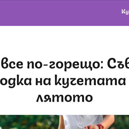
Ку
одка на кучетата
лятото