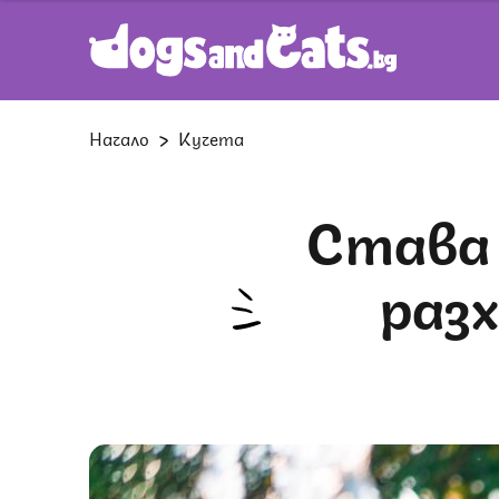
Начало
Кучета
Става все по-горещо: Съвети за
разх