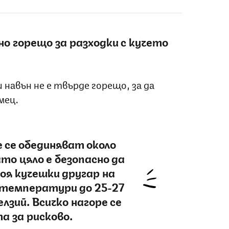
но горещо за разходки с кучето
и навън не е твърде горещо, за да
мец.
 се обединяват около
то цяло е безопасно да
оя кучешки другар на
 температури до 25-27
лзий. Всичко нагоре се
а за рисково.