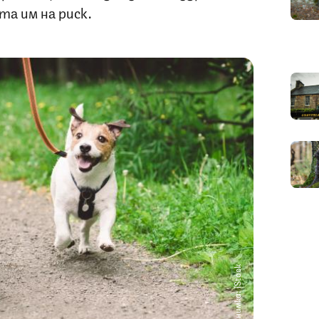
ота им на риск.
Снимка: iStock