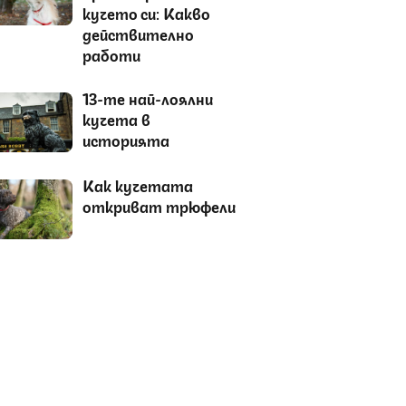
кучето си: Какво
действително
работи
13-те най-лоялни
кучета в
историята
Как кучетата
откриват трюфели