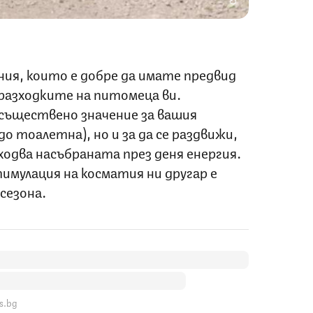
ия, които е добре да имате предвид
разходките на питомеца ви.
 съществено значение за вашия
о тоалетна), но и за да се раздвижи,
зходва насъбраната през деня енергия.
имулация на косматия ни другар е
сезона.
s.bg