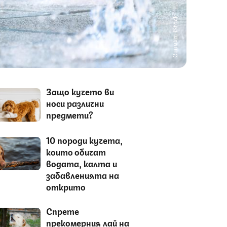
Снимка: iStock
Защо кучето ви
носи различни
предмети?
10 породи кучета,
които обичат
водата, калта и
забавленията на
открито
Спрете
прекомерния лай на