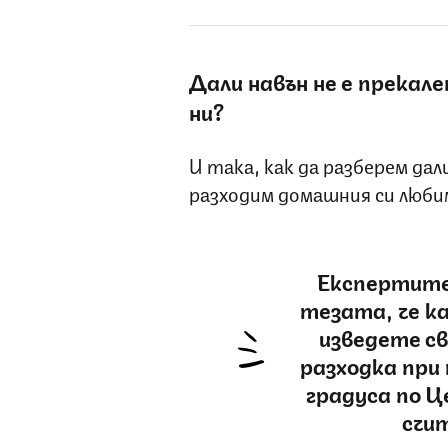
Дали навън не е прекале
ни?
И така, как да разберем дал
разходим домашния си люби
Експертите
тезата, че ка
изведете св
разходка при
градуса по Це
счит