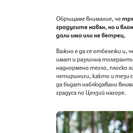
Обръщаме внимание, че
тря
градусите навън, но и вл
дали има или не ветрец.
Важно е да се отбележи и, 
имат и различна толерантн
наднормено тегло, плоско л
четириноги, както и тези 
да бъдат наблюдавани вни
градуса по Целзий нагоре.