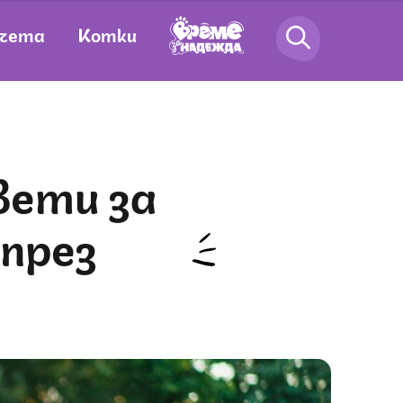
чета
Котки
 през