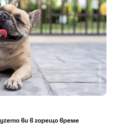
Снимка: iStock
учето ви
в горещо време