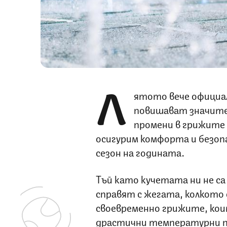
Л
ятото вече официал
повишават значителн
промени в грижите 
осигурим комфорта и безоп
сезон на годината.
Тъй като кучетата ни не са
справят с жегата, колкото 
своевременно грижите, кои
драстични температурни п