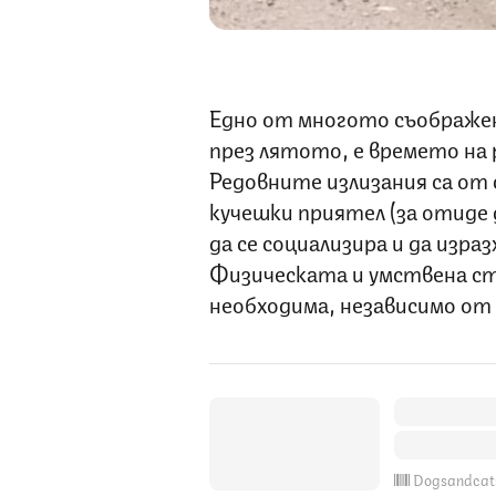
Едно от многото съображен
през лятото, е времето на 
Редовните излизания са от
кучешки приятел (за отиде д
да се социализира и да изра
Физическата и умствена ст
необходима, независимо от 
Dogsandcat