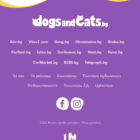
Abv.bg
Vbox7.com
Gong.bg
Ohnamama.bg
Grabo.bg
Pariteni.bg
Edna.bg
Dariknews.bg
Vesti.bg
Nova.bg
CarMarket.bg
BISS.bg
Telegraph.bg
За нас
За реклама
Контакти
Платени публикации
Поверителност
Политика ЛД
Известия
2026 Всички права запазени.
Общи условия