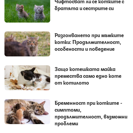
Чифтосват ли се котките с
братята и сестрите си
Разгонването при мъжките
котки: Продължителност,
особености и поведение
Защо котешката майка
премества само едно коте
от котилото
Бременност при котките -
симптоми,
продължителност, възможни
проблеми