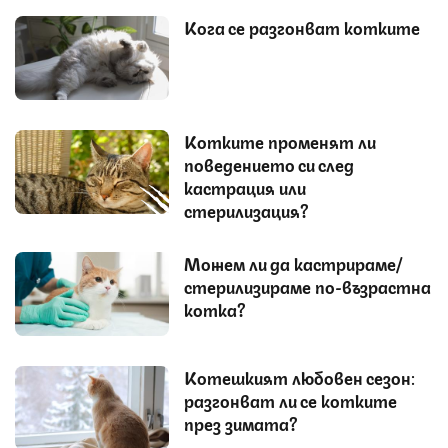
Кога се разгонват котките
Котките променят ли
поведението си след
кастрация или
стерилизация?
Можем ли да кастрираме/
стерилизираме по-възрастна
котка?
Котешкият любовен сезон:
разгонват ли се котките
през зимата?