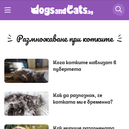
размножаване при котките
Кога котките навлизат в
пубертета
Как да разпозная, че
котката ми е бременна?
Как мирише разгонената