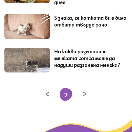
днес
5 знака, че котката ви е била
отбита твърде рано
На какво разстояние
мъжката котка може да
надуши разгонена женска?
2