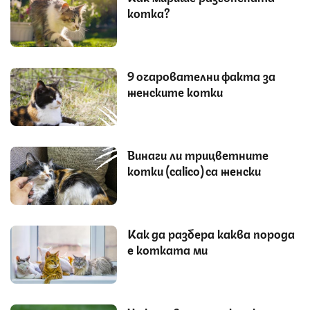
котка?
9 очарователни факта за
женските котки
Винаги ли трицветните
котки (calico) са женски
Как да разбера каква порода
е котката ми