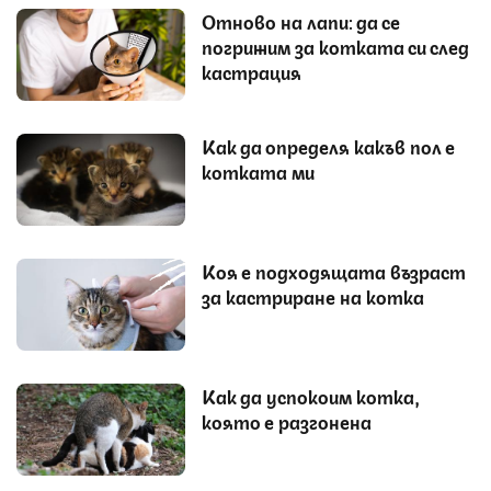
Отново на лапи: да се
погрижим за котката си след
кастрация
Как да определя какъв пол е
котката ми
Коя е подходящата възраст
за кастриране на котка
Как да успокоим котка,
която е разгонена