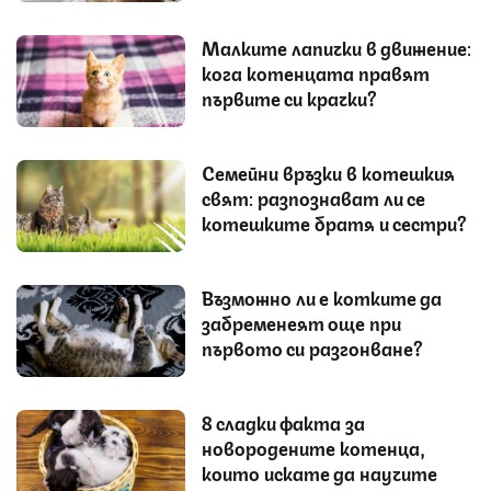
Малките лапички в движение:
кога котенцата правят
първите си крачки?
Семейни връзки в котешкия
свят: разпознават ли се
котешките братя и сестри?
Възможно ли е котките да
забременеят още при
първото си разгонване?
8 сладки факта за
новородените котенца,
които искате да научите