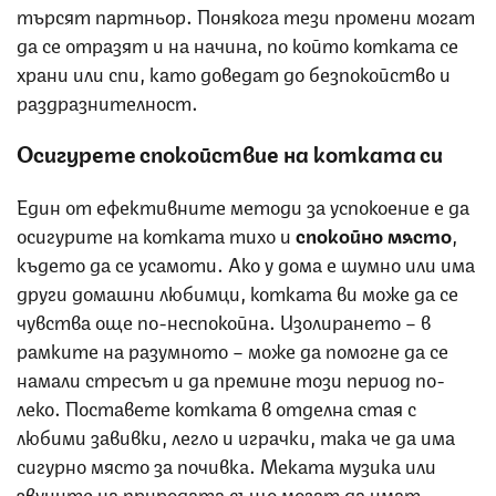
търсят партньор. Понякога тези промени могат
да се отразят и на начина, по който котката се
храни или спи, като доведат до безпокойство и
раздразнителност.
Осигурете спокойствие на котката си
Един от ефективните методи за успокоение е да
осигурите на котката тихо и
спокойно
място
,
където да се усамоти. Ако у дома е шумно или има
други домашни любимци, котката ви може да се
чувства още по-неспокойна. Изолирането – в
рамките на разумното – може да помогне да се
намали стресът и да премине този период по-
леко. Поставете котката в отделна стая с
любими завивки, легло и играчки, така че да има
сигурно място за почивка. Меката музика или
звуците на природата също могат да имат