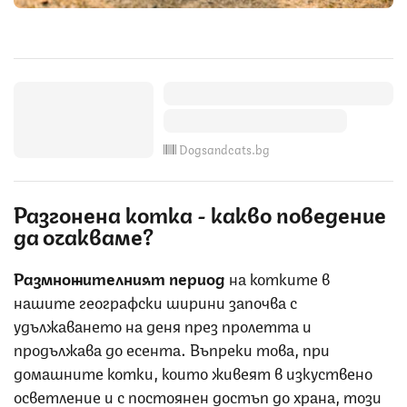
Dogsandcats.bg
Разгонена котка - какво поведение
да очакваме?
Размножителният
период
на котките в
нашите географски ширини започва с
удължаването на деня през пролетта и
продължава до есента. Въпреки това, при
домашните котки, които живеят в изкуствено
осветление и с постоянен достъп до храна, този