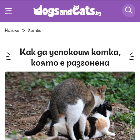
Начало
Котки
Как да успокоим котка,
която е разгонена
Снимка: iStock