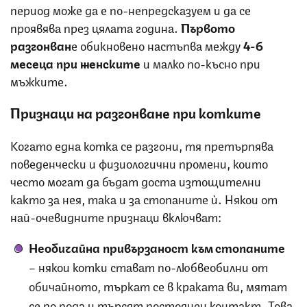
период може да е по-непредсказуем и да се
проявява през цялата година.
Първото
разгонван
е обикновено настъпва между
4-6
месеца при женските
и малко по-късно при
мъжките.
Признаци на разгонване при котките
Когато една котка се разгони, тя претърпява
поведенчески и физиологични промени, които
често могат да бъдат доста изтощителни
както за нея, така и за стопаните ѝ. Някои от
най-очевидните признаци включват:
Необичайна привързаност към стопаните
– някои котки стават по-любвеобилни от
обичайното, търкат се в краката ви, мятат
се по пода и търсят постоянен контакт. Това