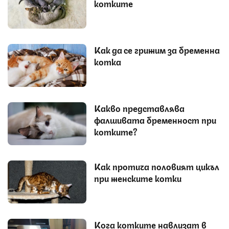
котките
Как да се грижим за бременна
котка
Какво представлява
фалшивата бременност при
котките?
Как протича половият цикъл
при женските котки
Кога котките навлизат в