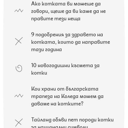
Ако котката ви можеше да
говори, щеше да ви каже да не
правите тези неща
9 подобрения за здравето на
котката, които да направите
тази година
10 новогодишни късмета за
котки
Кои храни от българската
трапеза на Коледа можем да
даваме на котките?
Тайланд обяви пет породи котки
за национални символи