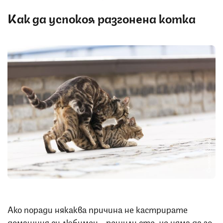
Как да успокоя разгонена котка
Снимка: iStock
Ако поради някаква причина не кастрирате
домашния си любимец - решили сте, че няма да го