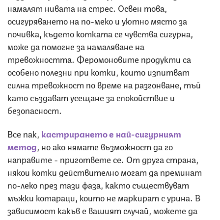
намалят нивата на стрес. Освен това,
осигуряването на по-меко и уютно място за
почивка, където котката се чувства сигурна,
може да помогне за намаляване на
тревожността. Феромоновите продукти са
особено полезни при котки, които изпитват
силна тревожност по време на разгонване, тъй
като създават усещане за спокойствие и
безопасност.
Все пак,
кастрирането е най-сигурният
метод
, но ако нямате възможност да го
направите - пригответе се. От друга страна,
някои котки действително могат да преминат
по-леко през тази фаза, както съществуват
мъжки котараци, които не маркират с урина. В
зависимост какъв е вашият случай, можете да