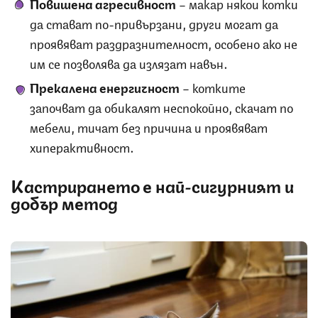
Повишена агресивност
– макар някои котки
да стават по-привързани, други могат да
проявяват раздразнителност, особено ако не
им се позволява да излязат навън.
Прекалена енергичност
– котките
започват да обикалят неспокойно, скачат по
мебели, тичат без причина и проявяват
хиперактивност.
Кастрирането е най-сигурният и
добър метод