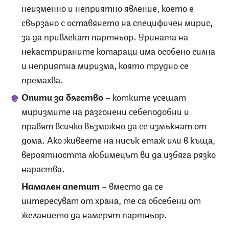
неизменно и неприятно явление, което е
свързано с оставянето на специфичен мирис,
за да привлекат партньор. Урината на
некастрираните котараци има особено силна
и неприятна миризма, която трудно се
премахва.
Опити за бягство
– котките усещат
миризмите на разгонени себеподобни и
правят всичко възможно да се измъкнат от
дома. Ако живеете на нисък етаж или в къща,
вероятността любимецът ви да избяга рязко
нараства.
Намален апетит
– вместо да се
интересуват от храна, те са обсебени от
желанието да намерят партньор.