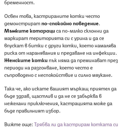
бременност.
Освен това, кастрираните котки често
демонстрират
по-спокойно поведение
.
Мъжките
котараци
са по-малко склонни да
маркират територията си с урина и да се
впускат в битки с други котки, което намалява
риска от наранявания и предаване на инфекции.
Женските котки
пък няма да преминават през
периоди на разгонване, което често е
съпроводено с неспокойствие и силно мяукане.
Така че, ако искате вашият мъркащ приятел да
бъде здрав, щастлив и да не се забърква в
нежелани приключения, кастрацията може да
бъде правилният избор.
Вижте още:
Трябва ли да кастрирам котката си