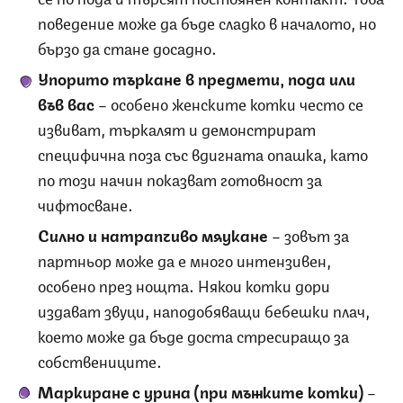
поведение може да бъде сладко в началото, но
бързо да стане досадно.
Упорито търкане в предмети, пода или
във вас
– особено женските котки често се
извиват, търкалят и демонстрират
специфична поза със вдигната опашка, като
по този начин показват готовност за
чифтосване.
Силно и натрапчиво мяукане
– зовът за
партньор може да е много интензивен,
особено през нощта. Някои котки дори
издават звуци, наподобяващи бебешки плач,
което може да бъде доста стресиращо за
собствениците.
Маркиране с урина (при мъжките котки)
–