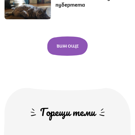
пубертета
ВИЖ ОЩЕ
Горещи теми