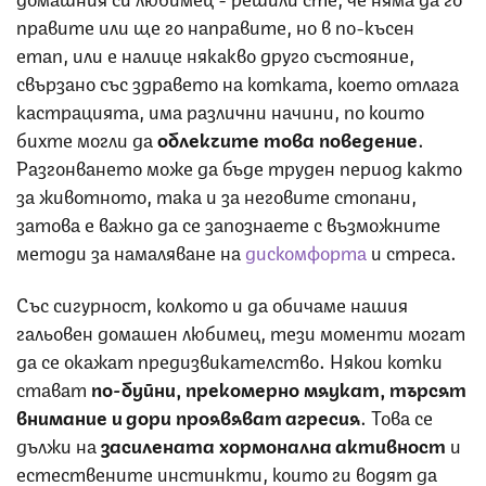
правите или ще го направите, но в по-късен
етап, или е налице някакво друго състояние,
свързано със здравето на котката, което отлага
кастрацията, има различни начини, по които
бихте могли да
облекчите
това
поведение
.
Разгонването може да бъде труден период както
за животното, така и за неговите стопани,
затова е важно да се запознаете с възможните
методи за намаляване на
дискомфорта
и стреса.
Със сигурност, колкото и да обичаме нашия
гальовен домашен любимец, тези моменти могат
да се окажат предизвикателство. Някои котки
стават
по-буйни, прекомерно мяукат, търсят
внимание и дори проявяват агресия
. Това се
дължи на
засилената хормонална активност
и
естествените инстинкти, които ги водят да