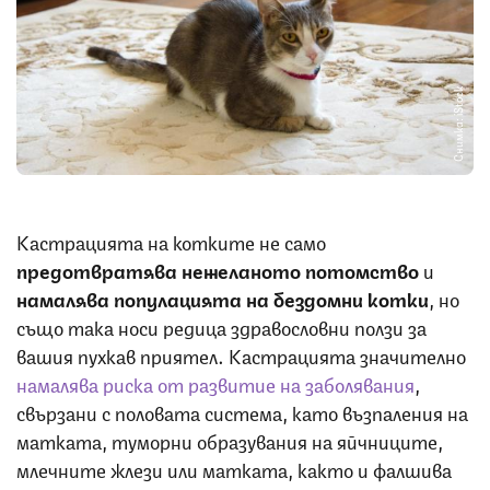
Снимка: iStock
Кастрацията на котките не само
предотвратява нежеланото потомство
и
намалява популацията на бездомни котки
, но
също така носи редица здравословни ползи за
вашия пухкав приятел. Кастрацията значително
намалява риска от развитие на заболявания
,
свързани с половата система, като възпаления на
матката, туморни образувания на яйчниците,
млечните жлези или матката, както и фалшива