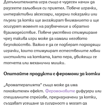
Допълнителната игра също е чудесен начин да
разсеете гальовния си приятел. Повече играчки,
интерактивни аксесоари, лазерни показалки или
пъзели за котки ще ангажират вниманието и ще
осигурят момент на развлечение и обратно
взаимодействие. Повече умствено стимулиране
чрез такива игри може да намали неговото
безпокойство. Важно е да се подберат подходящи
играчки, които стимулират естествените ловни
инстинкти на котката, като пера, движещи се
топчета или механични мишки.
Опитайте продукти с феромони за котки
„Ароматерапията“ също може да има
положителен ефект.
Феромоновите
дифузери или
специалните спрейове, предназначени за котки,
създават усещане за сигурност и могат да