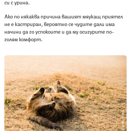
си с урина.
Ако по някаква причина вашият мяукащ приятел
не е кастриран, вероятно се чудите дали има
начини да го успокоите и да му осигурите по-
голям комфорт.
Снимка: iStock