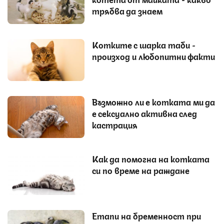
трябва да знаем
Котките с шарка таби -
произход и любопитни факти
Възможно ли е котката ми да
е сексуално активна след
кастрация
Как да помогна на котката
си по време на раждане
Етапи на бременност при