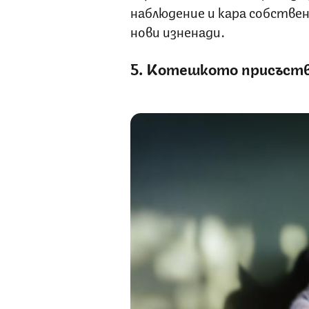
наблюдение и кара собстве
нови изненади.
5. Котешкото присъств