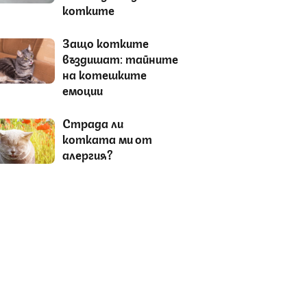
котките
Защо котките
въздишат: тайните
на котешките
емоции
Страда ли
котката ми от
алергия?