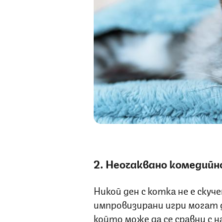
2. Неочаквано комедийн
Никой ден с котка не е скуч
импровизирани игри могат 
който може да се сравни с 