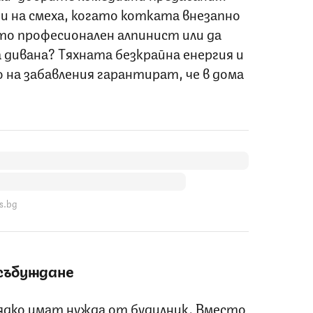
и на смеха, когато котката внезапно
то професионален алпинист или да
 дивана? Тяхната безкрайна енергия и
на забавления гарантират, че в дома
s.bg
 събуждане
дко имат нужда от будилник. Вместо