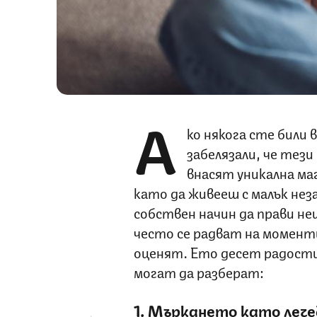
А
ко някога сте били
забелязали, че тез
внасят уникална ма
като да живееш с малък не
собствен начин да прави н
често се радват на момент
оценят. Ето десет радости
могат да разберат:
1. Мъркането като леч