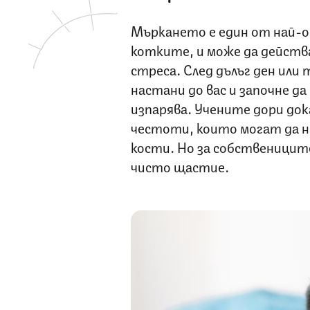
Мъркането е един от най-о
котките, и може да действ
стреса. След дълъг ден или
настани до вас и започне д
изпарява. Учените дори док
честоти, които могат да н
кости. Но за собствениците
чисто щастие.