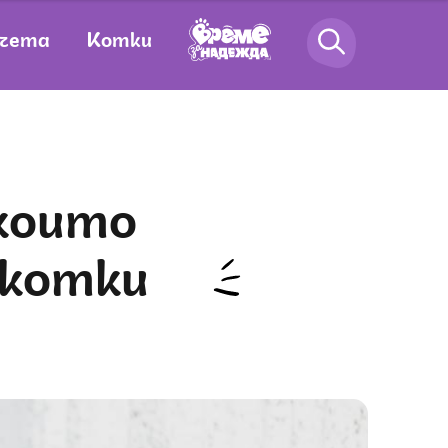
чета
Котки
 котки