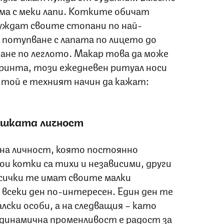
ма с меки лапи. Котките обичат
уждат своите стопани по най-
 потупване с лапата по лицето до
ане по леглото. Макар това да може
тринта, този ежедневен ритуал носи
 той е техният начин да кажат:
ешката личност
лна личност, която постоянно
ои котки са тихи и независими, други
всички те имат своите малки
всеки ден по-интересен. Един ден те
лски особи, а на следващия – като
 динамична променливост е радост за