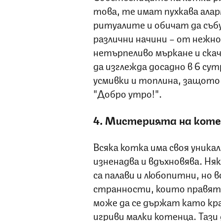
това, те имат пухкава алар
ритуалите и обичат да съб
различни начини – от нежно
нетърпеливо мъркане и скач
да изглежда досадно в 6 су
усмивки и топлина, защото
"Добро утро!".
4. Мистерията на кот
Всяка котка има своя уника
изненадва и вдъхновява. Няк
са палави и любопитни, но 
странности, които правят 
може да се държат като кра
игриви малки котенца. Тази