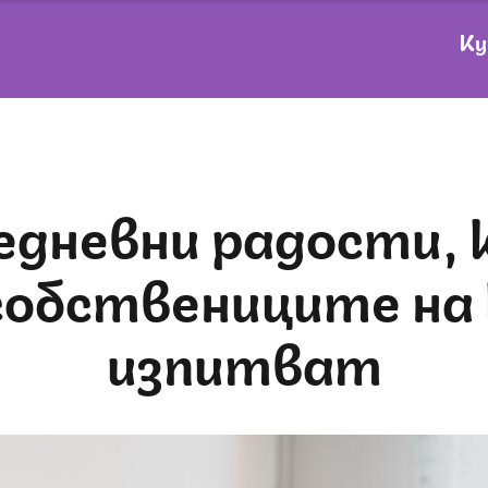
Ку
собствениците на
изпитват