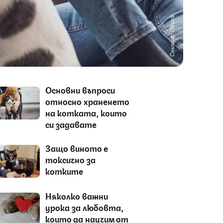
Снимка: iStock
Основни въпроси
относно храненето
на котката, които
си задавате
Защо виното е
токсично за
котките
Няколко важни
урока за любовта,
които да научим от