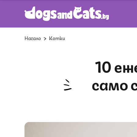
Начало
Котки
10 ежедневни радости, които
само 