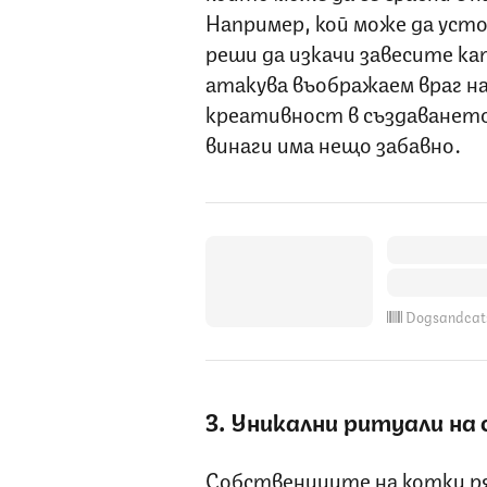
Например, кой може да усто
реши да изкачи завесите ка
атакува въображаем враг на
креативност в създаването 
винаги има нещо забавно.
Dogsandcat
3. Уникални ритуали на
Собствениците на котки ря