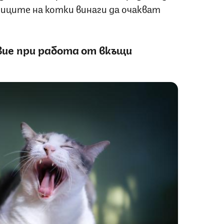
ниците на котки винаги да очакват
ие при работа от вкъщи