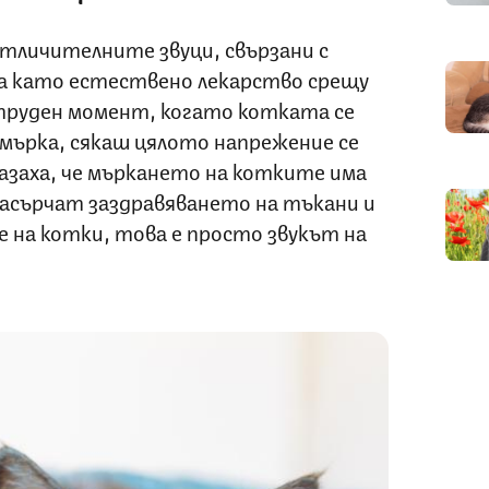
тличителните звуци, свързани с
а като естествено лекарство срещу
 труден момент, когато котката се
а мърка, сякаш цялото напрежение се
азаха, че мъркането на котките има
асърчат заздравяването на тъкани и
 на котки, това е просто звукът на