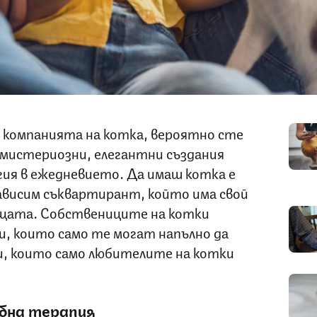
 в компанията на котка, вероятно сте
и мистериозни, елегантни създания
гия в ежедневието. Да имаш котка е
зависим съквартирант, който има свой
ещата. Собствениците на котки
и, които само те могат напълно да
, които само любителите на котки
ебна терапия