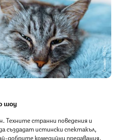
Снимка: iStock
о шоу
ен. Техните странни поведения и
да създадат истински спектакъл,
най-добрите комедийни предавания.