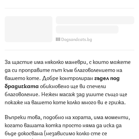
Dogsandcats.bg
За щастие има няколко маневри, с които можете
да си проправите път към благоволението на
вашето коте. Добре контролиран
гъдел под
брадичката
обикновено ще ви спечели
благоволение. Нежен масаж зад ушите също ще
покаже на вашето коте колко много ви е грижа.
Въпреки това, подобно на хората, има моменти,
когато вашата котка просто няма да иска да
бъде докосвана (независимо колко сте се