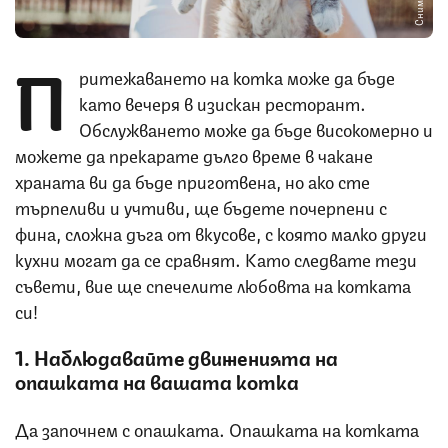
П
ритежаването на котка може да бъде
като вечеря в изискан ресторант.
Обслужването може да бъде високомерно и
можете да прекарате дълго време в чакане
храната ви да бъде приготвена, но ако сте
търпеливи и учтиви, ще бъдете почерпени с
фина, сложна дъга от вкусове, с която малко други
кухни могат да се сравнят. Като следвате тези
съвети, вие ще спечелите любовта на котката
си!
1. Наблюдавайте движенията на
опашката на вашата котка
Да започнем с опашката. Опашката на котката