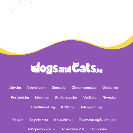
Abv.bg
Vbox7.com
Gong.bg
Ohnamama.bg
Grabo.bg
Pariteni.bg
Edna.bg
Dariknews.bg
Vesti.bg
Nova.bg
CarMarket.bg
BISS.bg
Telegraph.bg
За нас
За реклама
Контакти
Платени публикации
Поверителност
Политика ЛД
Известия