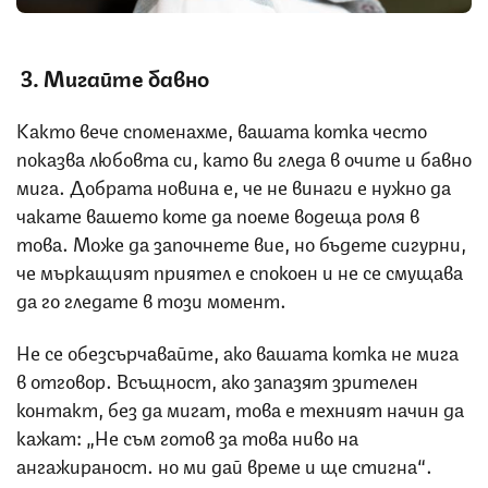
3. Мигайте бавно
Както вече споменахме, вашата котка често
показва любовта си, като ви гледа в очите и бавно
мига. Добрата новина е, че не винаги е нужно да
чакате вашето коте да поеме водеща роля в
това. Може да започнете вие, но бъдете сигурни,
че мъркащият приятел е спокоен и не се смущава
да го гледате в този момент.
Не се обезсърчавайте, ако вашата котка не мига
в отговор. Всъщност, ако запазят зрителен
контакт, без да мигат, това е техният начин да
кажат: „Не съм готов за това ниво на
ангажираност… но ми дай време и ще стигна“.