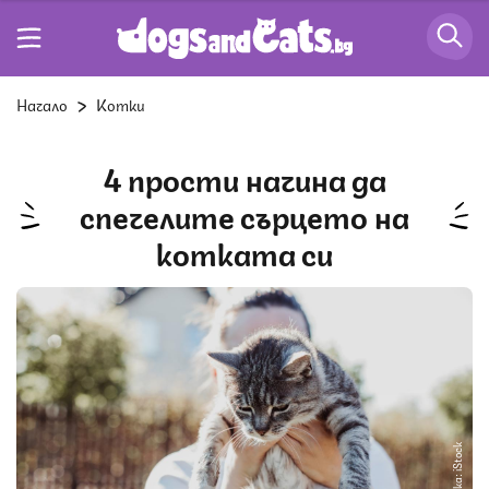
Начало
Котки
4 прости начина да
спечелите сърцето на
котката си
Снимка: iStock