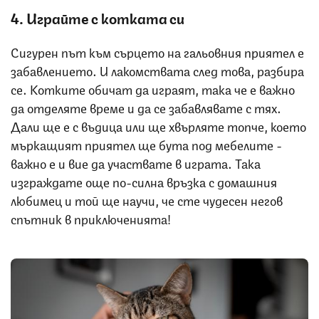
4. Играйте с котката си
Сигурен път към сърцето на гальовния приятел е
забавлението. И лакомствата след това, разбира
се. Котките обичат да играят, така че е важно
да отделяте време и да се забавлявате с тях.
Дали ще е с въдица или ще хвърляте топче, което
мъркащият приятел ще бута под мебелите -
важно е и вие да участвате в играта. Така
изграждате още по-силна връзка с домашния
любимец и той ще научи, че сте чудесен негов
спътник в приключенията!