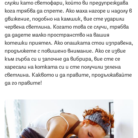
служи като светофари, който ви предупреждава
кога трябва да спрете. Ако маха нагоре и надолу в
движение, подобно на камшик, вие сте ударили
червена светлина. Когато това се случи, трябва
да дадете малко пространство на вашия
котешки приятел. Ако опашката стои изправена,
продължете с повишено внимание. Ако се извие
към гърба си и започне да вибрира, вие сте се
харесали на котката си и сте получили зелена
светлина. Каквото и да правите, продължавайте
да го правите!