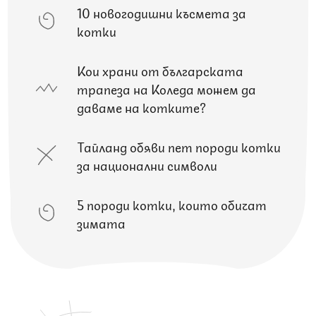
10 новогодишни късмета за
котки
Кои храни от българската
трапеза на Коледа можем да
даваме на котките?
Тайланд обяви пет породи котки
за национални символи
5 породи котки, които обичат
зимата