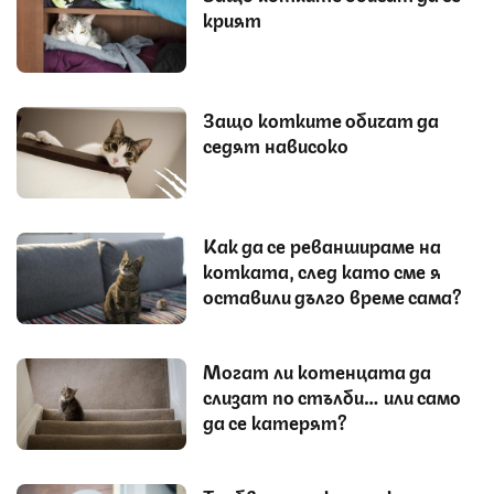
крият
Защо котките обичат да
седят нависоко
Как да се реваншираме на
котката, след като сме я
оставили дълго време сама?
Могат ли котенцата да
слизат по стълби… или само
да се катерят?