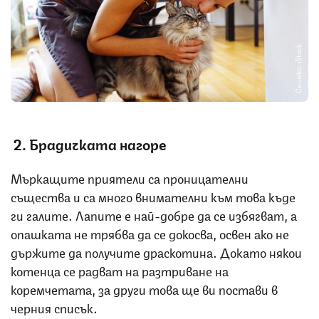
Снимка: iStock
2. Брадичката нагоре
Мъркащите приятели са проницателни
същества и са много внимателни към това къде
ги галите. Лапите е най-добре да се избягват, а
опашката не трябва да се докосва, освен ако не
държите да получите драскотина. Докато някои
котенца се радват на разтриване на
коремчетата, за други това ще ви постави в
черния списък.