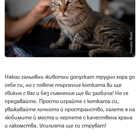
Снимка: iStock
Някои гальовни животни допускат трудно хора до
себе си, но с повече търпение котката ви ще
свикне с вас и без съмнение ще ви заобича! Не се
предавайте. Просто играйте с котката си,
уважавайте личното ѝ пространство, галете я на
любимите ѝ места и черпете с качествена храна
и лакомства. Усилията ще си струват!