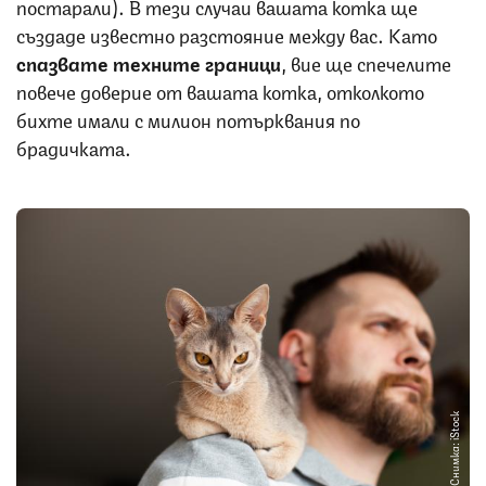
постарали). В тези случаи вашата котка ще
създаде известно разстояние между вас. Като
спазвате
техните
граници
, вие ще спечелите
повече доверие от вашата котка, отколкото
бихте имали с милион потърквания по
брадичката.
Снимка: iStock