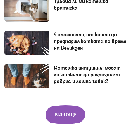
Трябва ли ми котешка
вратичка
4 опасности, от които да
предпазим котката по време
на Великден
Котешка интуиция: могат
ли котките да разпознаят
добрия и лошия човек?
ВИЖ ОЩЕ