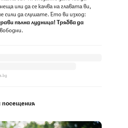
неща или да се качва на главата ви,
 сили да слушате. Ето ви изход:
рави пълна лудница! Трябва да
свободни.
s.bg
и посещения