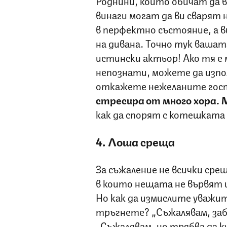
Роднини, които обичат да 
винаги могат да ви сварят
в перфектно състояние, а в
на дивана. Точно тук вашат
истински актьор! Ако тя е 
непознати, можете да изпо
откажете нежеланите гос
стресира от много хора. 
как да спорят с котешката 
4. Лоша среща
За съжаление не всички срещ
в които нещата не вървят и 
Но как да измислите уважит
тръгнете? „Съжалявам, забр
„Съжалявам, но трябва да ку