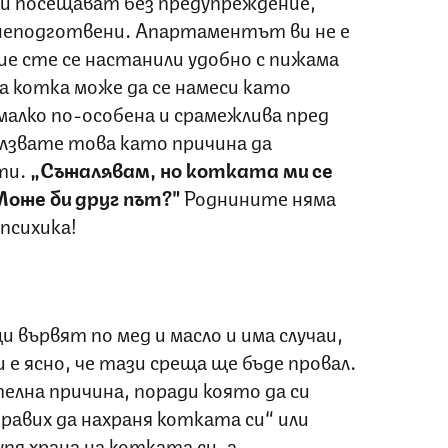
ви посещават без предупреждение,
 неподготвени. Апартаментът ви не е
ие сте се настанили удобно с пижама
а котка може да се намеси като
малко по-особена и срамежлива пред
лзвате това като причина да
ти.
„Съжалявам, но котката ми се
Може би друг път?"
Роднините няма
психика!
и вървят по мед и масло и има случаи,
е ясно, че тази среща ще бъде провал.
елна причина, поради която да си
авих да нахраня котката си“ или
пя храна на котката си, а