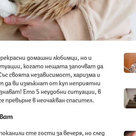
прекрасни домашни любимци, но и
итуации, когато нещата започват да
Със своята независимост, харизма и
т да ви измъкнат от куп неприятни
ъзнават! Ето 5 неудобни ситуации, в
е превърне в неочакван спасител.
гват
оканили сте гости за вечеря, но след