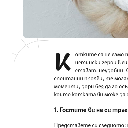
К
отките са не само 
истински герои в с
стават… неудобни. 
спонтанни прояви, те мога
моменти, дори без да го ос
които котката ви може да с
1. Гостите ви не си тръ
Представете си следното: п