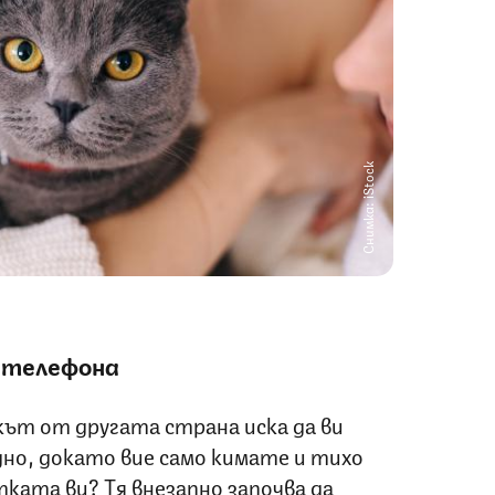
Снимка: iStock
о телефона
кът от другата страна иска да ви
дно, докато вие само кимате и тихо
ката ви? Тя внезапно започва да