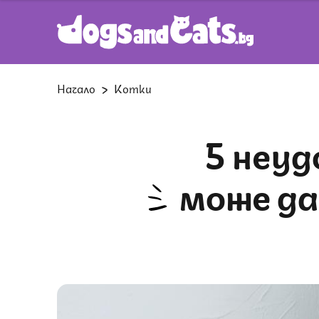
Начало
Котки
5 неудобни ситуации, от които
може да