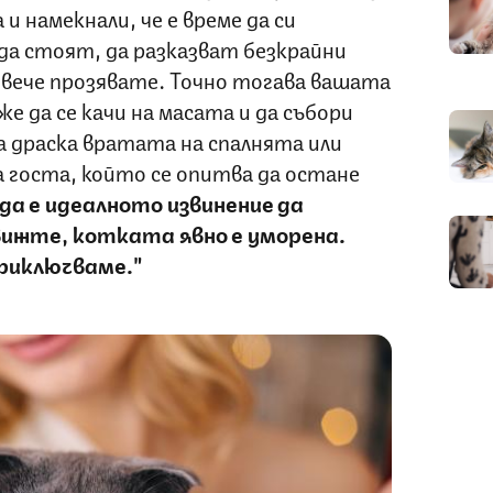
 намекнали, че е време да си
а стоят, да разказват безкрайни
 вече прозявате. Точно тогава вашата
е да се качи на масата и да събори
да драска вратата на спалнята или
а госта, който се опитва да остане
а е идеалното извинение да
вижте, котката явно е уморена.
приключваме."