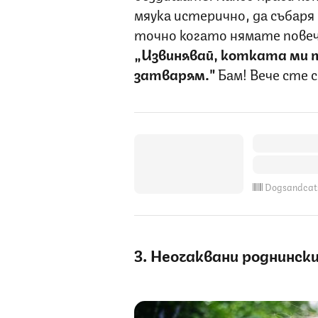
мяука истерично, да събаря 
точно когато нямате повече
„Извинявай, котката ми п
затварям."
Бам! Вече сте 
Dogsandcat
3. Неочаквани роднинск