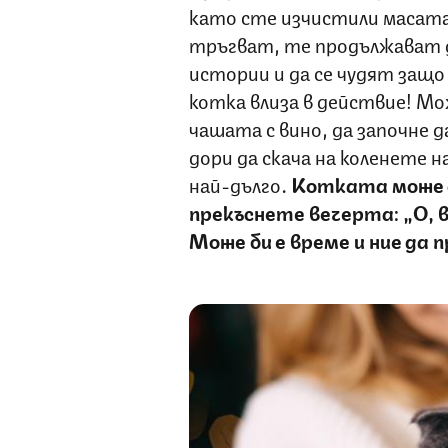
като сте изчистили масата и
тръгват, те продължават д
истории и да се чудят защо
котка влиза в действие! Мож
чашата с вино, да започне 
дори да скача на коленете н
най-дълго.
Котката може д
прекъснете вечерта: „О, 
Може би е време и ние да 