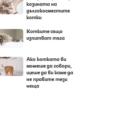
козината на
дългокосместите
котки
Котките също
изпитват тъга
Ако котката ви
можеше да говори,
щеше да ви каже да
не правите тези
неща