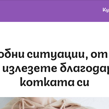
Ку
 излезете благода
котката си