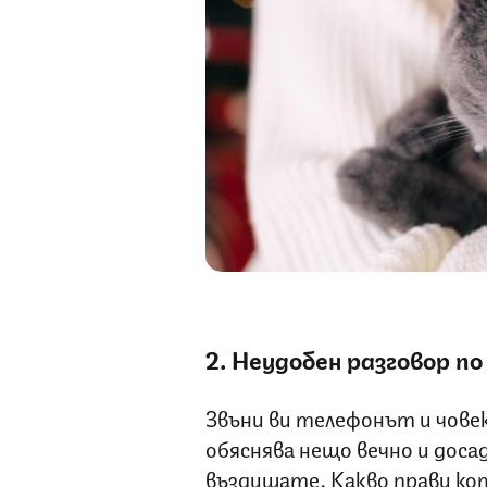
2. Неудобен разговор п
Звъни ви телефонът и чове
обяснява нещо вечно и доса
въздишате. Какво прави кот