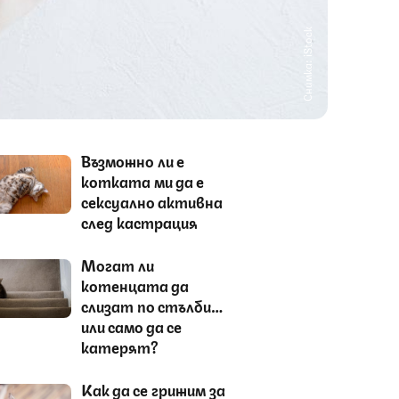
Снимка: iStock
Възможно ли е
котката ми да е
сексуално активна
след кастрация
Могат ли
котенцата да
слизат по стълби…
или само да се
катерят?
Как да се грижим за