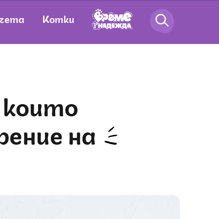
чета
Котки
рение на