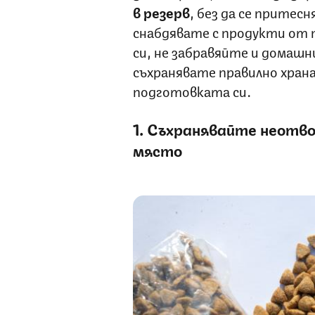
в резерв
, без да се притесн
снабдявате с продукти от 
си, не забравяйте и домашн
съхранявате правилно хран
подготовката си.
1. Съхранявайте неотво
място