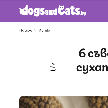
Начало
Котки
6 съвета как да съхраняваме
сухат