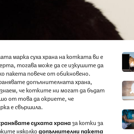
ата марка суха храна на котката ви е
ерта, тогава може да се изкушите да
лко пакета повече от обикновено.
хранявате допълнителната храна,
и знаем, че котките ни могат да бъдат
шо от това да окриете, че
ка е свършила.
ъхранявате сухата храна
за котки за
ржите няколко
допълнителни пакета