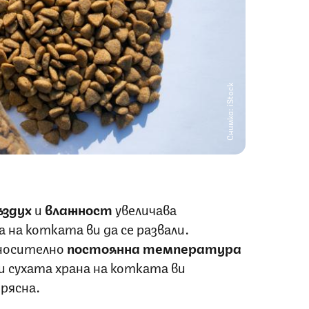
Снимка: iStock
ъздух
и
влажност
увеличава
на котката ви да се развали.
носително
постоянна температура
и сухата храна на котката ви
рясна.