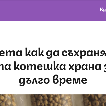
Ку
а котешка храна 
дълго време