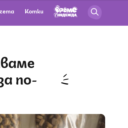
чета
Котки
за по-