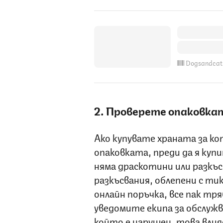
Dogsandcat
2. Проверете опаковка
Ако купувате храната за ко
опаковката, преди да я куп
няма драскотини или разкъс
разкъсвания, облепени с тик
онлайн поръчка, все пак тря
уведомите екипа за обслужв
който е нарушен, това влия