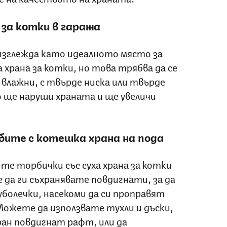
 за котки в гаража
изглежда като идеалното място за
 храна за котки, но това трябва да се
 влажни, с твърде ниска или твърде
 ще наруши храната и ще увеличи
бите с котешка храна на пода
е торбички със суха храна за котки
 да ги съхранявате повдигнати, за да
олечки, насекоми да си проправят
ожете да използвате тухли и дъски,
ран повдигнат рафт, или да