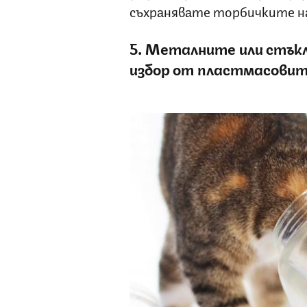
съхранявате торбичките на
5. Металните или стък
избор от пластмасови