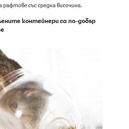
 рафтове със средна височина.
лените контейнери са по-добър
те