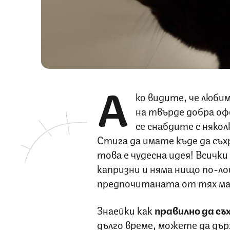
А
ко видите, че любим
на твърде добра оф
се снабдите с няко
Стига да имате къде да съ
това е чудесна идея! Всичк
капризни и няма нищо по-ло
предпочитаната от тях мар
Знаейки как
правилно да с
дълго време, можете да дъ