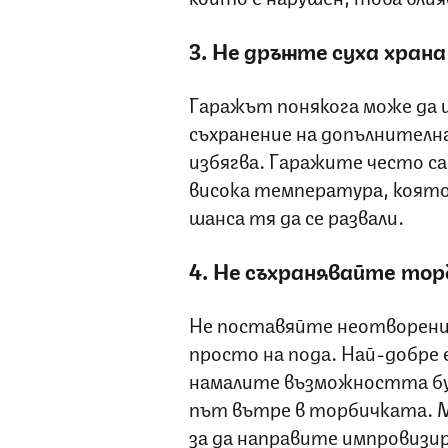
3. Не дръжте суха храна
Гаражът понякога може да 
съхранение на допълнителна
избягва. Гаражите често са
висока температура, която
шанса тя да се развали.
4. Не съхранявайте тор
Не поставяйте неотворенит
просто на пода. Най-добре е
намалите възможността буб
път вътре в торбичката. М
за да направите импровизи