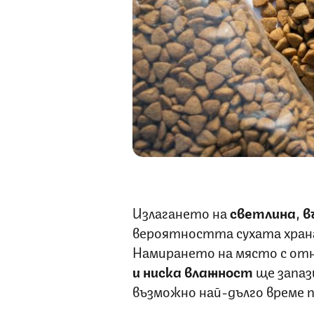
Излагането на
светлина
,
в
вероятността сухата храна 
Намирането на място с от
и ниска влажност
ще запаз
възможно най-дълго време п