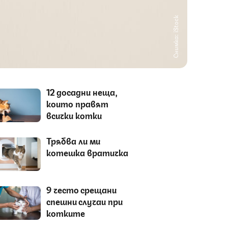
Снимка: iStock
12 досадни неща,
които правят
всички котки
Трябва ли ми
котешка вратичка
9 често срещани
спешни случаи при
котките