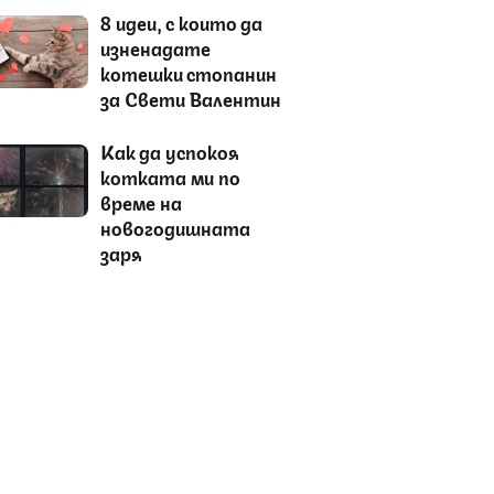
8 идеи, с които да
изненадате
котешки стопанин
за Свети Валентин
Как да успокоя
котката ми по
време на
новогодишната
заря