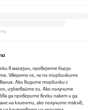
s.bg
та
тки в магазин, проверете бързо
ите. Уверете се, че по торбичките
вания. Ако видите торбички с
со, избягвайте ги. Ако получите
бва да проверите всеки пакет и да
ане на клиенти, ако получите такъв,
е на качеството на храната.