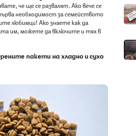
явате, че ще се развалят. Ако вече се
първа необходимост за семейството
ите любимци! Ако знаете как да
ата им, можете да включите и тях в
рените пакети на хладно и сухо