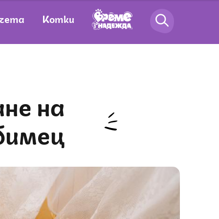
чета
Котки
бимец