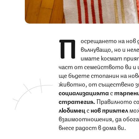
П
осрещането на нов 
вълнуващо, но и нел
имате космат прият
част от семейството ви и 
ще бъдете стопанин на нов
животно, от съществено зн
социализацията
с
търпен
стратегия.
Правилното со
любимец
с
нов
приятел
мож
взаимоотношения, да обога
внесе радост в дома ви.