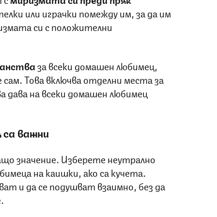
елки или играчки помежду им, за да им
измата си с положителни
анства
за всеки домашен любимец,
сам. Това включва отделни места за
ова дава на всеки домашен любимец
 са важни
що значение. Изберете неутрално
имеца на каишки, ако са кучета.
ват и да се подушват взаимно, без да
.