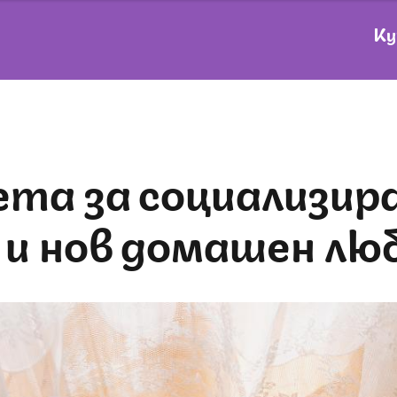
Ку
 и нов домашен лю