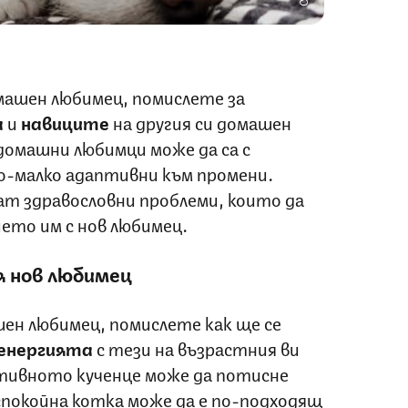
машен любимец, помислете за
а
и
навиците
на другия си домашен
омашни любимци може да са с
по-малко адаптивни към промени.
ат здравословни проблеми, които да
ето им с нов любимец.
я нов любимец
ен любимец, помислете как ще се
енергията
с тези на възрастния ви
тивното кученце може да потисне
спокойна котка може да е по-подходящ