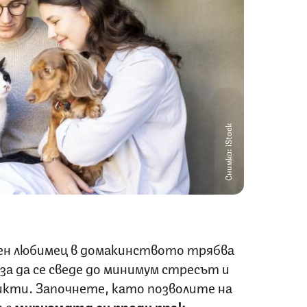
Снимка: iStock
ен любимец в домакинството трябва
за да се сведе до минимум стресът и
кти. Започнете, като позволите на
 с
миризмата
си преди пряк