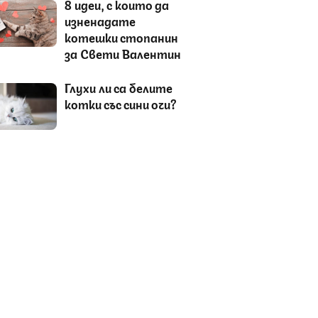
8 идеи, с които да
изненадате
котешки стопанин
за Свети Валентин
Глухи ли са белите
котки със сини очи?