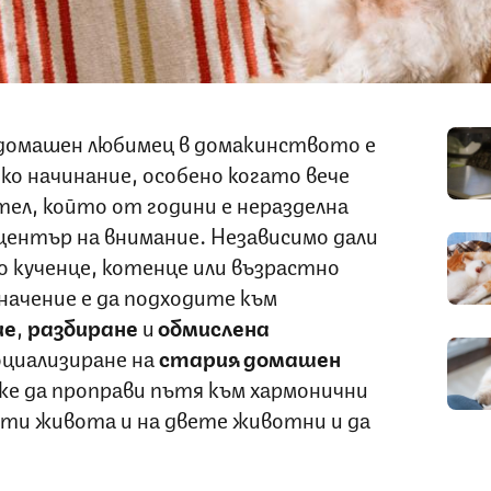
домашен любимец в домакинството е
еко начинание, особено когато вече
ел, който от години е неразделна
център на внимание. Независимо дали
о кученце, котенце или възрастно
ачение е да подходите към
ие
,
разбиране
и
обмислена
циализиране на
стария домашен
е да проправи пътя към хармонични
ти живота и на двете животни и да