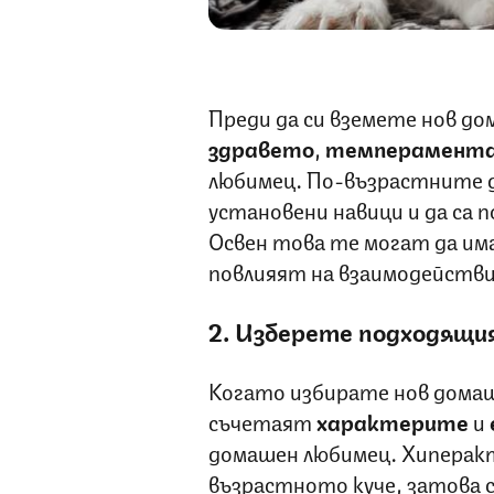
Преди да си вземете нов до
здравето
,
темперамент
любимец. По-възрастните д
установени навици и да са 
Освен това те могат да им
повлияят на взаимодействи
2. Изберете подходящи
Когато избирате нов домаш
съчетаят
характерите
и
домашен любимец. Хиперак
възрастното куче, затова 