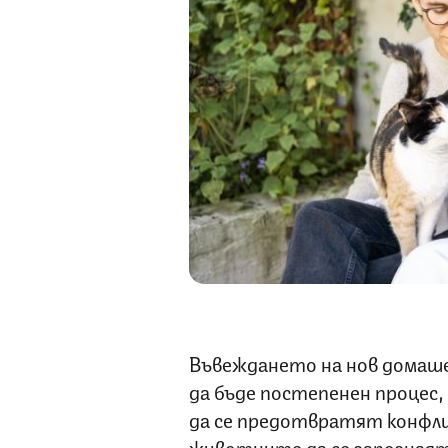
Въвеждането на нов домаш
да бъде постепенен процес, 
да се предотвратят конфли
животните да се запознаят