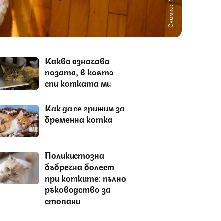
Снимка: iStock
Какво означава
позата, в която
спи котката ми
Как да се грижим за
бременна котка
Поликистозна
бъбречна болест
при котките: пълно
ръководство за
стопани