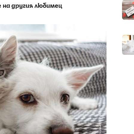
е на другия любимец
Снимка: iStock