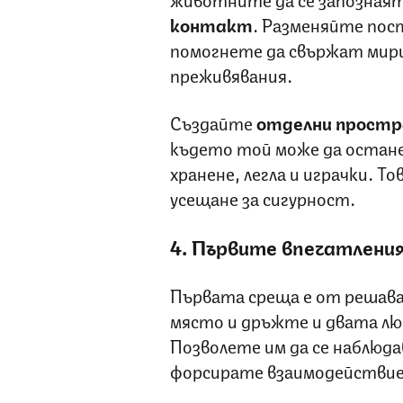
контакт
. Разменяйте пост
помогнете да свържат мир
преживявания.
Създайте
отделни
простр
където той може да остане 
хранене, легла и играчки. Т
усещане за сигурност.
4. Първите впечатления
Първата среща е от решава
място и дръжте и двата люб
Позволете им да се наблюда
форсирате взаимодействие