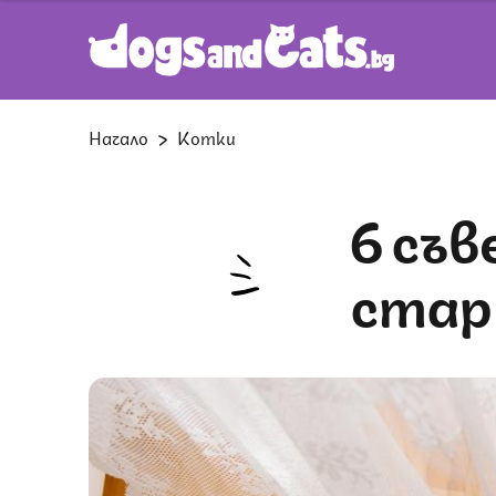
Начало
Котки
6 съвета за социализиране на
стар