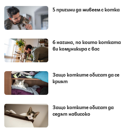
5 причини да живеем с котка
6 начина, по които котката
ви комуникира с вас
Защо котките обичат да се
крият
Защо котките обичат да
седят нависоко