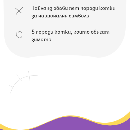
Тайланд обяви пет породи котки
за национални символи
5 породи котки, които обичат
зимата