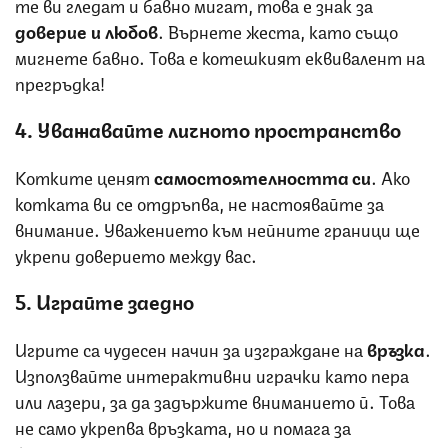
те ви гледат и бавно мигат, това е знак за
доверие и любов
. Върнете жеста, като също
мигнете бавно. Това е котешкият еквивалент на
прегръдка!
4. Уважавайте личното пространство
Котките ценят
самостоятелността си
. Ако
котката ви се отдръпва, не настоявайте за
внимание. Уважението към нейните граници ще
укрепи доверието между вас.
5. Играйте заедно
Игрите са чудесен начин за изграждане на
връзка
.
Използвайте интерактивни играчки като пера
или лазери, за да задържите вниманието й. Това
не само укрепва връзката, но и помага за