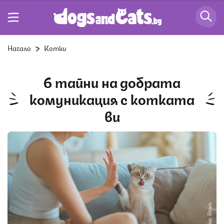
Начало
Котки
6 тайни на добрата
комуникация с котката
ви
Снимка: iStock