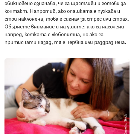
обикновено означава, че са щастливи и готови за
контакт. Напротив, ако опашката е пухкава и
стои наклонена, това е сигнал за стрес или страх.
Обърнете внимание и на ушите: ако са насочени
напред, котката е любопитна, но ако са
притиснати назад, тя е нервна или раздразнена.
Снимка: iStock