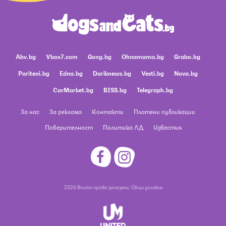
Abv.bg
Vbox7.com
Gong.bg
Ohnamama.bg
Grabo.bg
Pariteni.bg
Edna.bg
Dariknews.bg
Vesti.bg
Nova.bg
CarMarket.bg
BISS.bg
Telegraph.bg
За нас
За реклама
Контакти
Платени публикации
Поверителност
Политика ЛД
Известия
2026 Всички права запазени.
Общи условия