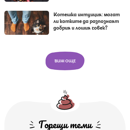
Котешка интуиция: могат
ли котките да разпознаят
добрия и лошия човек?
ВИЖ ОЩЕ
Горещи теми