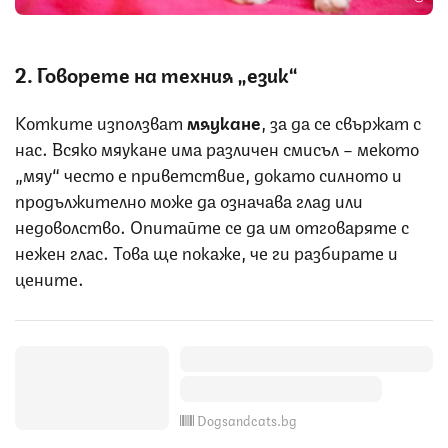
2. Говорете на техния „език“
Котките използват
мяукане
, за да се свържат с
нас. Всяко мяукане има различен смисъл – мекото
„мяу“ често е приветствие, докато силното и
продължително може да означава глад или
недоволство. Опитайте се да им отговаряте с
нежен глас. Това ще покаже, че ги разбирате и
цените.
Dogsandcats.bg