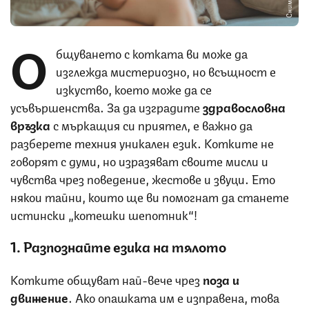
О
бщуването с котката ви може да
изглежда мистериозно, но всъщност е
изкуство, което може да се
усъвършенства. За да изградите
здравословна
връзка
с мъркащия си приятел, е важно да
разберете техния уникален език. Котките не
говорят с думи, но изразяват своите мисли и
чувства чрез поведение, жестове и звуци. Ето
някои тайни, които ще ви помогнат да станете
истински „котешки шепотник“!
1. Разпознайте езика на тялото
Котките общуват най-вече чрез
поза и
движение
. Ако опашката им е изправена, това