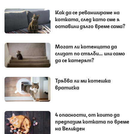
Как да се реваншираме на
котката, след като сме я
оставили дълго време сама?
Могат ли котенцата да
слизат по стълби… или само
да се катерят?
Трябва ли ми котешка
вратичка
4 опасности, от които да
предпазим котката по време
на Великден