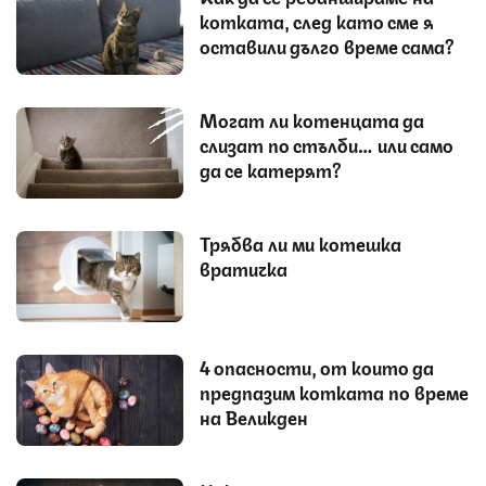
котката, след като сме я
оставили дълго време сама?
Могат ли котенцата да
слизат по стълби… или само
да се катерят?
Трябва ли ми котешка
вратичка
4 опасности, от които да
предпазим котката по време
на Великден