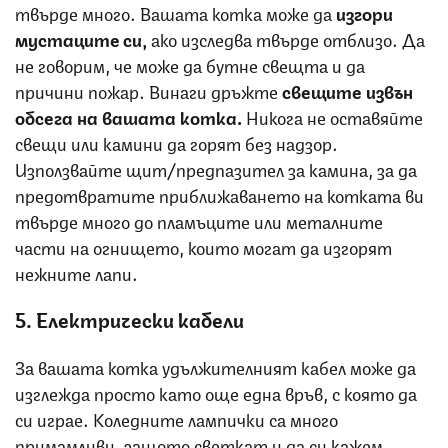
твърде много. Вашата котка може да
изгори
мустаците си,
ако изследва твърде отблизо. Да
не говорим, че може да бутне свещта и да
причини пожар. Винаги дръжте
свещите извън
обсега на вашата котка.
Никога не оставяйте
свещи или камини да горят без надзор.
Използвайте щит/предпазител за камина, за да
предотвратите приближаването на котката ви
твърде много до пламъците или металните
части на огнището, които могат да изгорят
нежните лапи.
5. Електрически кабели
За вашата котка удължителният кабел може да
изглежда просто като още една връв, с която да
си играе. Коледните лампички са много
примамливи, защото светкат и да си кажем