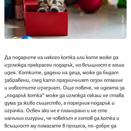
Снимка: iStock
Да подарите на някого котка или коте може да
изглежда прекрасен подарък, но всъщност е лоша
идея. Котките, дадени на деца, може да бъдат
забравени, след като празничният сезон отмине
и новостите изчезнат. Още повече, че идеята за
„подарък котка“ може да иглежда сякаш не става
дума за живо същество, а поредния подарък и
играчка. Освен ако не е планирано и не сте
напълно сигурни, че човекът е готов да котка и
всъщност му помагате в процеса, по-добре да