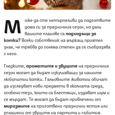
М
оже да сте нетърпеливи да подготвите
дома си за празничния сезон, но дали
вашите планове са
подходящи за
котки?
Всеки собственик на мъркащ приятел
знае, че трябва до голяма степен да се съобразява
с него.
Гледките,
ароматите и звуците
на празничния
сезон могат да бъдат изкушаващи за нашите
любопитни котки. Гальовните животни обичат
да изследват нови предмети в околната среда,
особено тези, които са блестящи, издават шум и
се мърдат. Те могат да бъдат привлечени от
миризмите
на приготвени празнични ястия или
уплашени от звуците на партита и събития.