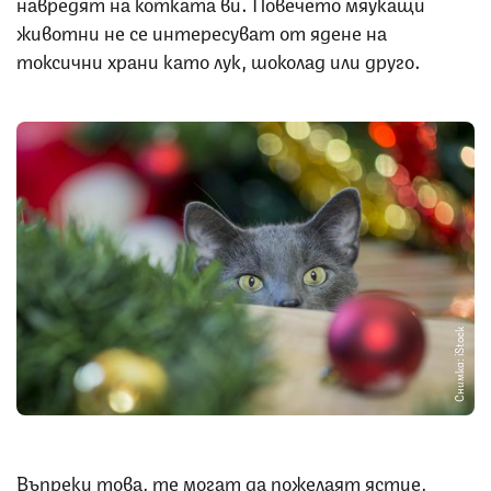
навредят на котката ви. Повечето мяукащи
животни не се интересуват от ядене на
токсични храни като лук, шоколад или друго.
Снимка: iStock
Въпреки това, те могат да пожелаят ястие,