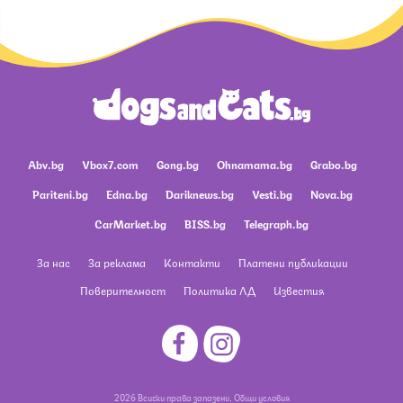
Abv.bg
Vbox7.com
Gong.bg
Ohnamama.bg
Grabo.bg
Pariteni.bg
Edna.bg
Dariknews.bg
Vesti.bg
Nova.bg
CarMarket.bg
BISS.bg
Telegraph.bg
За нас
За реклама
Контакти
Платени публикации
Поверителност
Политика ЛД
Известия
2026 Всички права запазени.
Общи условия