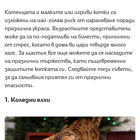
Котенцата и малките или игриви котки са
изложени на най-голям риск от нараняване поради
празнична украса. Възрастните представители
може да са по-податливи на болести, причинени
от стрес, когато в дома ви цари твърде много
хаос. За щастие все още можете да се насладите
на празнични тържества, като същевременно
защитите котката си. Следвайте тези съвети,
за да гальовния приятел си от празнични
опасности.
1. Коледни елхи