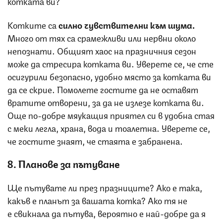
котката ви?
Котките са
силно чувствителни към шума.
Много от тях са срамежливи или нервни около
непознати. Общият хаос на празничния сезон
може да стресира котката ви. Уверете се, че сте
осигурили безопасно, удобно място за котката ви
да се скрие. Помолете гостите да не оставят
вратите отворени, за да не излезе котката ви.
Още по-добре мяукащия приятел си в удобна стая
с меки легла, храна, вода и тоалетна. Уверете се,
че гостите знаят, че стаята е забранена.
8. Планове за пътуване
Ще пътувате ли през празниците? Ако е така,
какъв е планът за вашата котка? Ако тя не
е свикнала да пътува, вероятно е най-добре да я