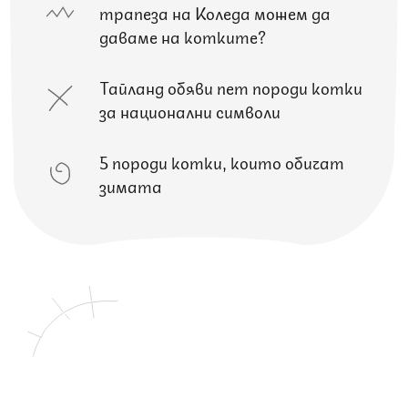
трапеза на Коледа можем да
даваме на котките?
Тайланд обяви пет породи котки
за национални символи
5 породи котки, които обичат
зимата