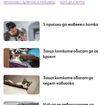
ПРАЗНИЦИ С ДОМАШЕН ЛЮБИМЕЦ
КОЛЕДА С КОТКА
5 причини да живеем с котка
Защо котките обичат да се
крият
Защо котките обичат да
седят нависоко
Как да се реваншираме на