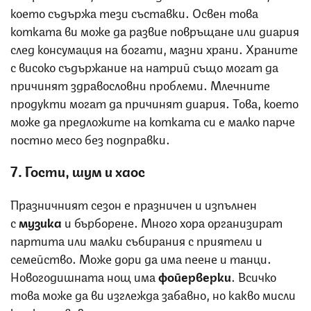
което съдържа тези съставки. Освен това
котката ви може да развие повръщане или диария
след консумация на богати, мазни храни. Храните
с високо съдържание на натрий също могат да
причинят здравословни проблеми. Млечните
продукти могат да причинят диария. Това, което
може да предложите на котката си е малко парче
постно месо без подправки.
7. Гости, шум и хаос
Празничният сезон е празничен и изпълнен
с
музика
и бърборене. Много хора организират
партита или малки събирания с приятели и
семейство. Може дори да има пеене и танци.
Новогодишната нощ има
фойерверки
. Всичко
това може да ви изглежда забавно, но какво мисли