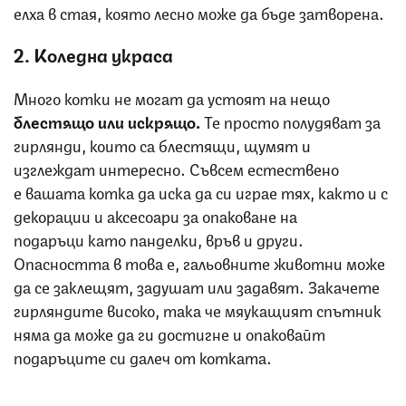
елха в стая, която лесно може да бъде затворена.
2. Коледна украса
Много котки не могат да устоят на нещо
блестящо или искрящо.
Те просто полудяват за
гирлянди, които са блестящи, щумят и
изглеждат интересно. Съвсем естествено
е вашата котка да иска да си играе тях, както и с
декорации и аксесоари за опаковане на
подаръци като панделки, връв и други.
Опасността в това е, гальовните животни може
да се заклещят, задушат или задавят. Закачете
гирляндите високо, така че мяукащият спътник
няма да може да ги достигне и опаковайт
подаръците си далеч от котката.