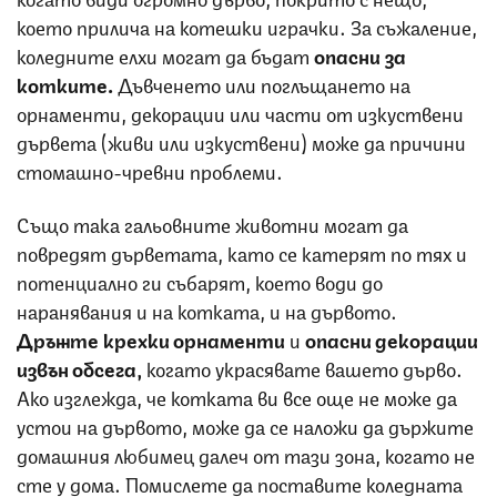
което прилича на котешки играчки. За съжаление,
коледните елхи могат да бъдат
опасни за
котките.
Дъвченето или поглъщането на
орнаменти, декорации или части от изкуствени
дървета (живи или изкуствени) може да причини
стомашно-чревни проблеми.
Също така гальовните животни могат да
повредят дърветата, като се катерят по тях и
потенциално ги събарят, което води до
наранявания и на котката, и на дървото.
Дръжте крехки орнаменти
и
опасни декорации
извън обсега,
когато украсявате вашето дърво.
Ако изглежда, че котката ви все още не може да
устои на дървото, може да се наложи да държите
домашния любимец далеч от тази зона, когато не
сте у дома. Помислете да поставите коледната