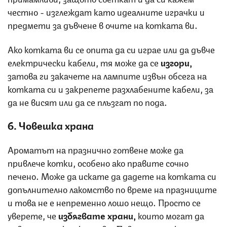
честно - изглеждат като идеалните играчки и
предмети за дъвчене в очите на котката ви.
Ако котката ви се опита да си играе или да дъвче
електрически кабели, тя може да се
изгори,
затова ги закачете на лампите извън обсега на
котката си и закрепете разхлабените кабели, за
да не висят или да се плъзгат по пода.
6. Човешка храна
Ароматът на празнично готвене може да
привлече котки, особено ако правите сочно
печено. Може да искате да дадете на котката си
допълнително лакомство по време на празниците
и това не е непременно лошо нещо. Просто се
уверете, че
избягвате храни,
които могат да