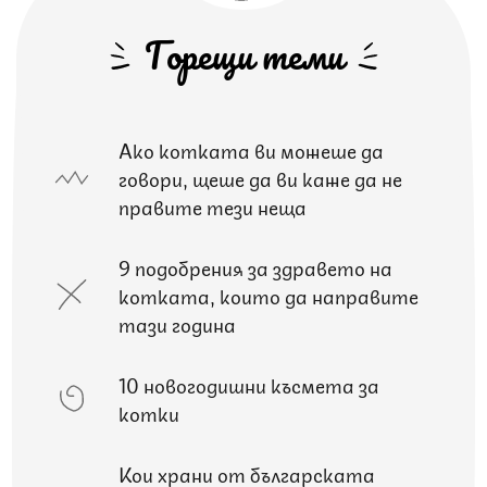
Горещи теми
Ако котката ви можеше да
говори, щеше да ви каже да не
правите тези неща
9 подобрения за здравето на
котката, които да направите
тази година
10 новогодишни късмета за
котки
Кои храни от българската