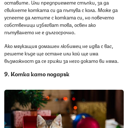
оставите. Или предприемете стъпки, за да
свикнете котката си да пътува с кола. Може да
успеете да летите с котката си, но повечето
собственици избягват това, освен ако
пътуването не е дългосрочно.
Ако мяукащия домашен любимец не идва с вас,
решете къде ще остане или кой ще има
възможност да се грижи за него докато ви няма.
9. Котка като подарък