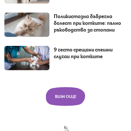
Поликистозна бъбречна
болест при котките: пълно
ръководство за стопани
9 често срещани спешни
случаи при котките
ВИЖ ОЩЕ