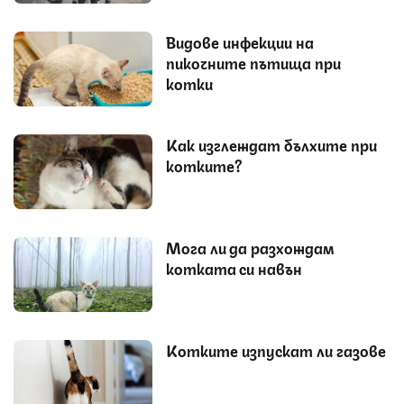
Видове инфекции на
пикочните пътища при
котки
Как изглеждат бълхите при
котките?
Мога ли да разхождам
котката си навън
Котките изпускат ли газове