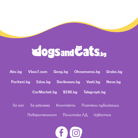
Abv.bg
Vbox7.com
Gong.bg
Ohnamama.bg
Grabo.bg
Pariteni.bg
Edna.bg
Dariknews.bg
Vesti.bg
Nova.bg
CarMarket.bg
BISS.bg
Telegraph.bg
За нас
За реклама
Контакти
Платени публикации
Поверителност
Политика ЛД
Известия