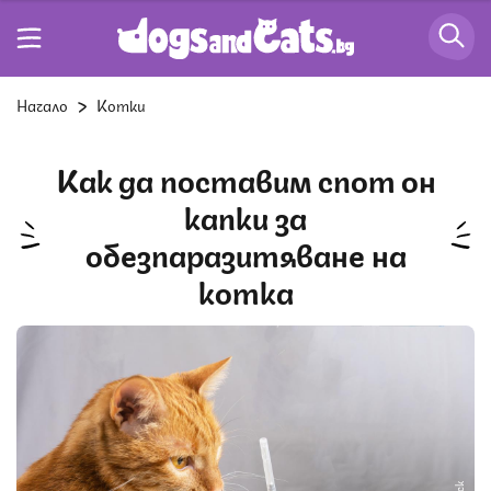
Начало
Котки
Как да поставим спот он
капки за
обезпаразитяване на
котка