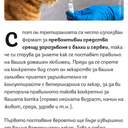
Снимка: iStock
С
пот он третиранията са често използван
формат за
превантивни средства
срещу заразяване с бълхи и червеи
, така
че си струва да знаете как се поставят правилно
на вашия домашен любимец. Преди да се спрете
на конкретен вид спот он лекарство за вашия
гальовен приятел задължително се
консултирайте с ветеринарния си лекар, за да ви
препоръча правилното такова конкретно за
вашата котка (спрямо нейната възраст, начин на
живот, среда, здраве и т.н.).
Първото поставяне вероятно ще бъде извършено
от вашия ветеринарен лекар. Това е добра