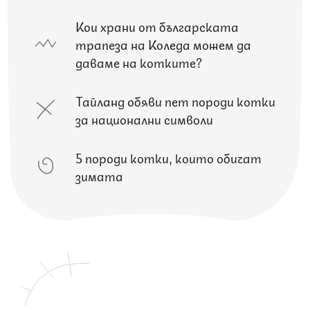
Кои храни от българската
трапеза на Коледа можем да
даваме на котките?
Тайланд обяви пет породи котки
за национални символи
5 породи котки, които обичат
зимата