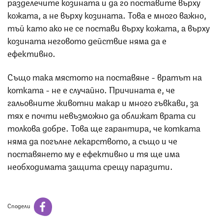
разделечите козината и да го поставите върху
кожата, а не върху козината. Това е много важно,
тъй като ако не се постави върху кожата, а върху
козината неговото действие няма да е
ефективно.
Също така мястото на поставяне - вратът на
котката - не е случайно. Причината е, че
гальовните животни макар и много гъвкави, за
тях е почти невъзможно да оближат врата си
толкова добре. Това ще гарантира, че котката
няма да погълне лекарството, а също и че
поставянето му е ефективно и тя ще има
необходимата защита срещу паразити.
Сподели