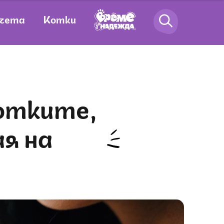
чета
Котки
я на