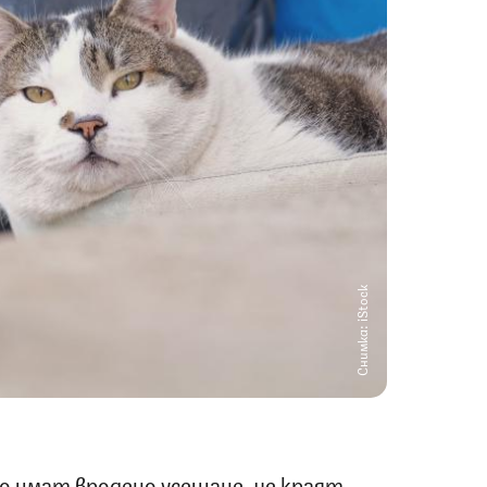
Снимка: iStock
 имат вродено усещане, че краят