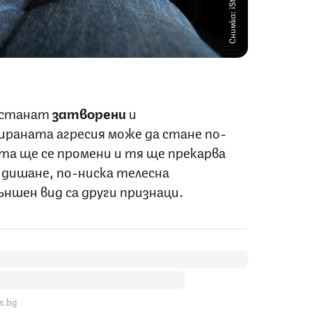
Снимка: iStock
 станат
затворени
и
ираната агресия може да стане по-
а ще се промени и тя ще прекарва
 дишане, по-ниска телесна
ншен вид са други признаци.
s.bg