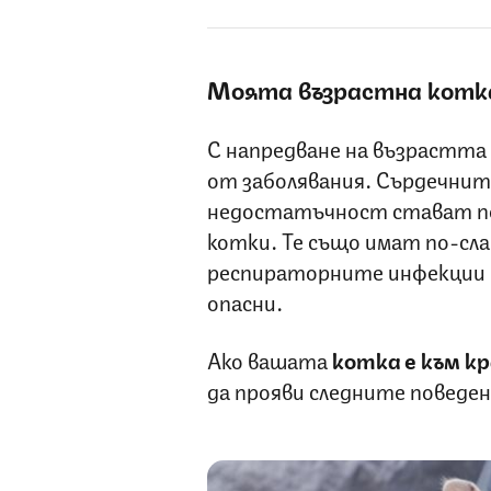
Моята възрастна котка
С напредване на възрастта
от заболявания. Сърдечнит
недостатъчност стават по
котки. Те също имат по-сл
респираторните инфекции и
опасни.
Ако вашата
котка е към кр
да прояви следните поведен