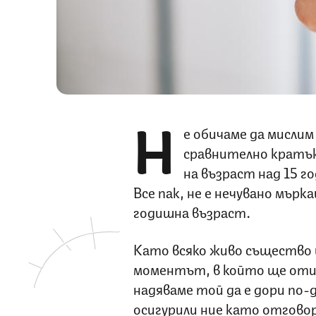
Н
е обичаме да мисли
сравнително кратък
на възраст над 15 г
Все пак, не е нечувано мър
годишна възраст.
Като всяко живо същество 
моментът, в който ще отиде
надяваме той да е дори по-
осигурили ние като отговор