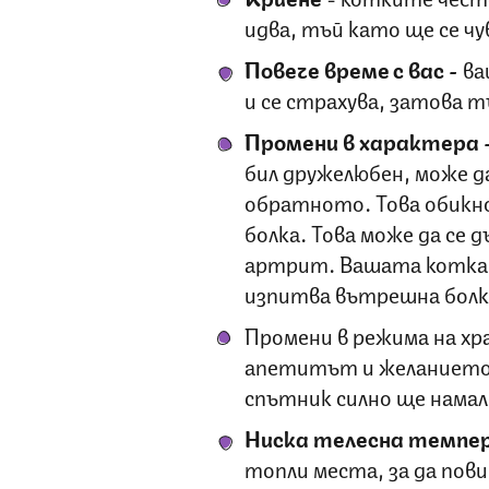
идва, тъй като ще се ч
Повече време с вас -
ва
и се страхува, затова 
Промени в характера 
бил дружелюбен, може д
обратното. Това обикн
болка. Това може да се 
артрит. Вашата котка 
изпитва вътрешна болк
Промени в режима на хра
апетитът и желанието з
спътник силно ще нама
Ниска телесна темп
топли места, за да пов