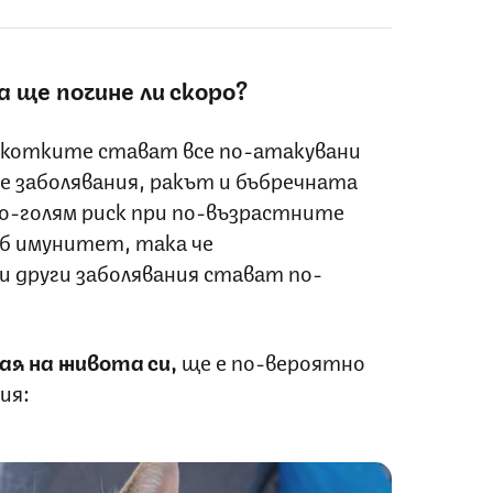
 ще почине ли скоро?
 котките стават все по-атакувани
е заболявания, ракът и бъбречната
-голям риск при по-възрастните
аб имунитет, така че
 други заболявания стават по-
ая на живота си,
ще е по-вероятно
ия: