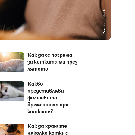
Снимка: iStock
Как да се погрижа
за котката ми през
лятото
Какво
представлява
фалшивата
бременност при
котките?
Как да храните
няколко котки с