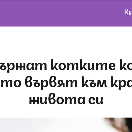
Ку
ато вървят към кра
живота си