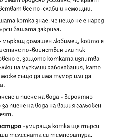
увстват все по-слаби и немощни.
шата котка знае, че нещо не е наред
търси вашата закрила.
-
мъркащ домашен любимец, който е
а стане по-войнствен или пък
овено е, защото котката изпитва
дължи на мускулни заболявания, като
може също да има тумор или да
а.
нене и пиене на вода - вероятно
а пиене на вода на вашия гальовен
леят.
ература
-умираща котка ще търси
иши телесната си температура.