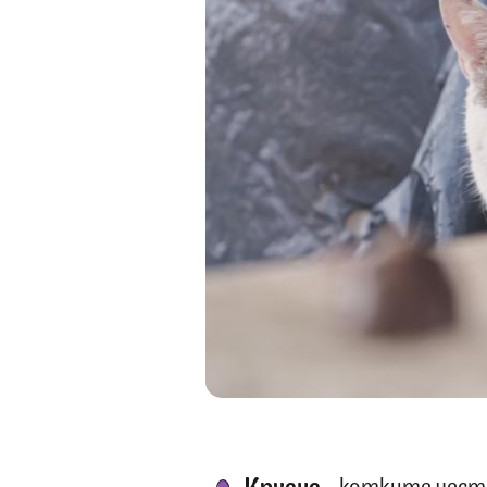
Криене
- котките често