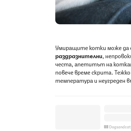
Умиращите котки може да
раздразнителни
, непровок
честа, апетитът на коткат
повече време скрита. Тежко
температура и неугреден въ
Dogsandcat