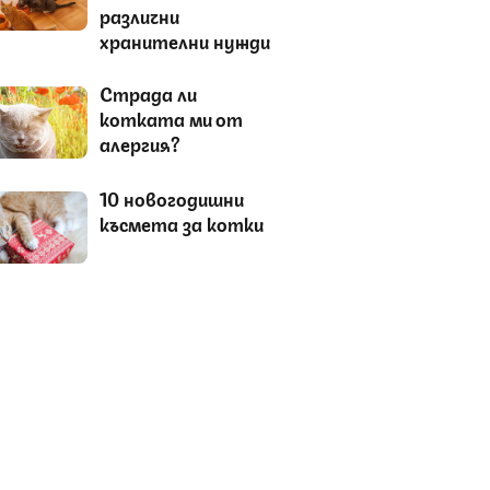
различни
хранителни нужди
Страда ли
котката ми от
алергия?
10 новогодишни
късмета за котки