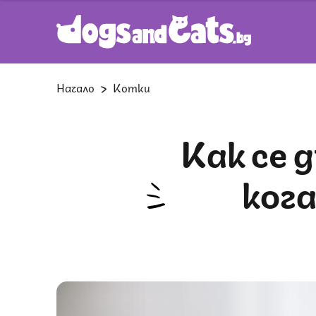
Начало
Котки
Как се държат котките котките,
ког