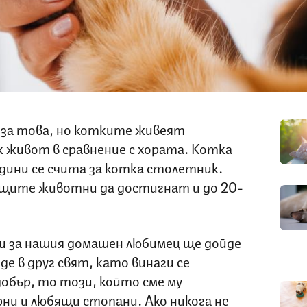
м за това, но котките живеят
 живот в сравнение с хората. Котка
одини се счита за котка столетник.
кащите животни да достигнат и до 20-
и за нашия домашен любимец ще дойде
 в друг свят, като винаги се
добър, то този, който сме му
ни и любящи стопани. Ако никога не