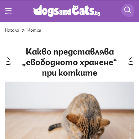
Начало
Котки
Какво представлява
„свободното хранене“
при котките
Снимка: iStock