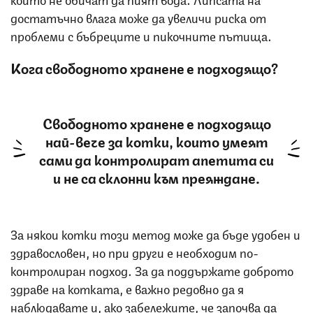
достатъчно влага може да увеличи риска от
проблеми с бъбреците и пикочните пътища.
Кога свободното хранене е подходящо?
Свободното хранене е подходящо
най-вече за котки, които умеят
сами да контролират апетита си
и не са склонни към преяждане.
За някои котки този метод може да бъде удобен и
здравословен, но при други е необходим по-
контролиран подход. За да поддържате доброто
здраве на котката, е важно редовно да я
наблюдавате и, ако забележите, че започва да