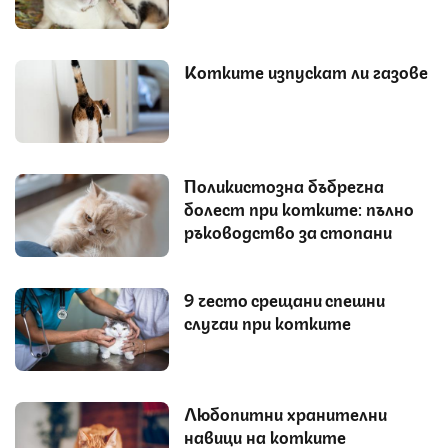
Котките изпускат ли газове
Поликистозна бъбречна
болест при котките: пълно
ръководство за стопани
9 често срещани спешни
случаи при котките
Любопитни хранителни
навици на котките