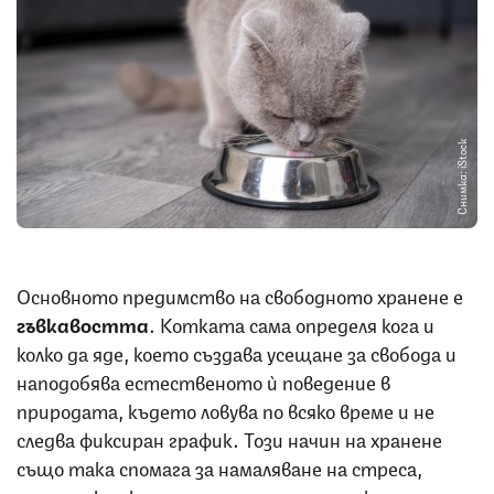
Снимка: iStock
Основното предимство на свободното хранене е
гъвкавостта
. Котката сама определя кога и
колко да яде, което създава усещане за свобода и
наподобява естественото ѝ поведение в
природата, където ловува по всяко време и не
следва фиксиран график. Този начин на хранене
също така спомага за намаляване на стреса,