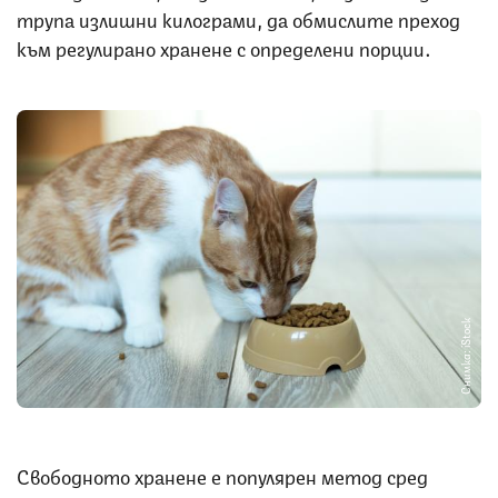
трупа излишни килограми, да обмислите преход
към регулирано хранене с определени порции.
Снимка: iStock
Свободното хранене е популярен метод сред