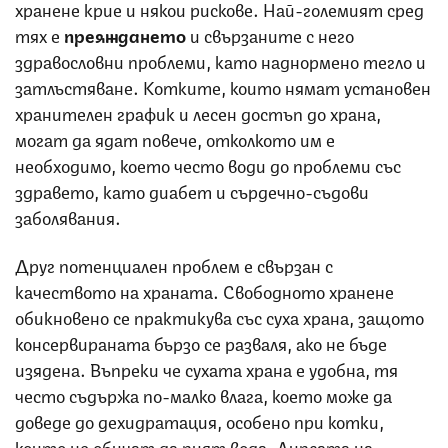
хранене крие и някои рискове. Най-големият сред
тях е
преяждането
и свързаните с него
здравословни проблеми, като наднормено тегло и
затлъстяване. Котките, които нямат установен
хранителен график и лесен достъп до храна,
могат да ядат повече, отколкото им е
необходимо, което често води до проблеми със
здравето, като диабет и сърдечно-съдови
заболявания.
Друг потенциален проблем е свързан с
качеството на храната. Свободното хранене
обикновено се практикува със суха храна, защото
консервираната бързо се разваля, ако не бъде
изядена. Въпреки че сухата храна е удобна, тя
често съдържа по-малко влага, което може да
доведе до дехидратация, особено при котки,
които не обичат да пият вода. Липсата на