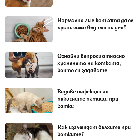
Нормално ли е котката да се
храни само веднъж на ден?
Основни въпроси относно
храненето на котката,
които си задавате
Видове инфекции на
пикочните пътища при
котки
Как изглеждат бълхите при
котките?