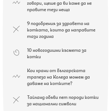
говори, щеше да ви каже да не
правите тези неща
9 подобрения за здравето на
котката, които да направите
тази година
10 новогодишни късмета за
котки
Кои храни от българската
трапеза на Коледа можем да
даваме на котките?
Тайланд обяви пет породи котки
за национални символи