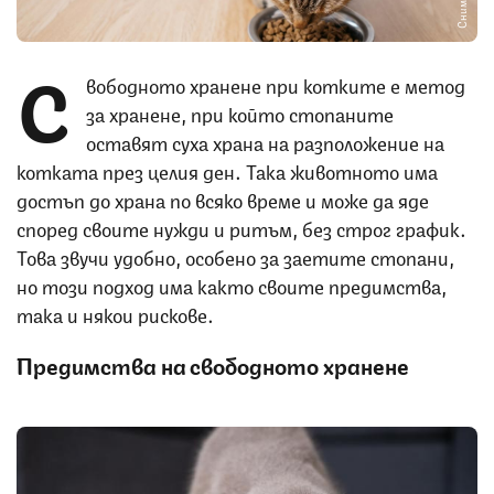
С
вободното хранене при котките е метод
за хранене, при който стопаните
оставят суха храна на разположение на
котката през целия ден. Така животното има
достъп до храна по всяко време и може да яде
според своите нужди и ритъм, без строг график.
Това звучи удобно, особено за заетите стопани,
но този подход има както своите предимства,
така и някои рискове.
Предимства на свободното хранене