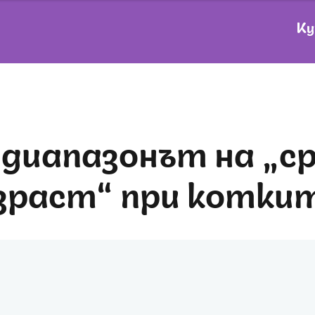
Ку
зраст“ при котки