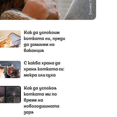
Снимка: iStock
Как да успокоим
котката ни, преди
да заминем на
ваканция
С каква храна да
храня котката си:
мокра или суха
Как да успокоя
котката ми по
време на
новогодишната
заря