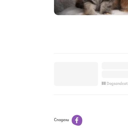
Dogsandcat
Сподели