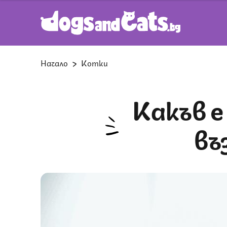
Начало
Котки
Какъв е диапазонът на „средната
въ