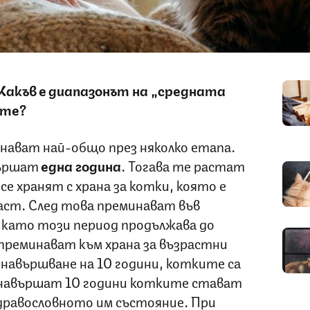
Какъв е диапазонът на „средната
ите?
ават най-общо през няколко етапа.
ършат
една година
. Тогава те растат
 се хранят с храна за котки, която е
аст. След това преминават във
 като този период продължава до
преминават към храна за възрастни
навършване на 10 години, котките са
о навършат 10 години котките стават
здравословното им състояние. При