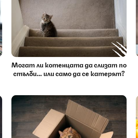
Могат ли котенцата да слизат по
стълби… или само да се катерят?