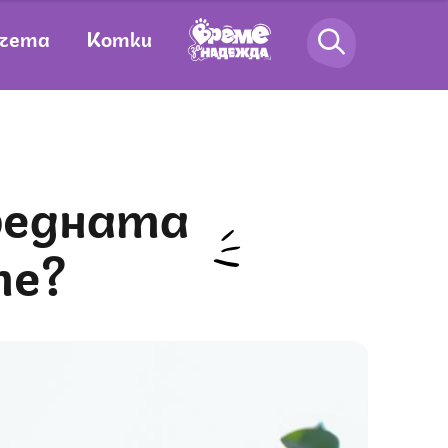
чета
Котки
те?