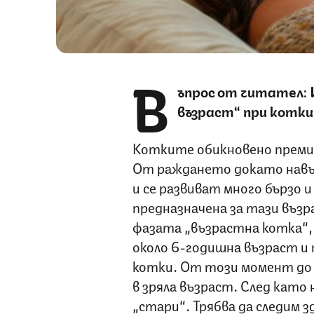
В
ъпрос от читател: 
възраст“ при котк
Котките обикновено премин
От раждането докато нав
и се развиват много бързо и
предназначена за тази възр
фазата „възрастна котка“,
около 6-годишна възраст и 
котки. От този момент до 
в зряла възраст. След кат
„стари“. Трябва да следим 