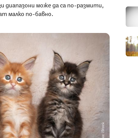
и диапазони може да са по-размити,
т малко по-бавно.
Снимка: iStock