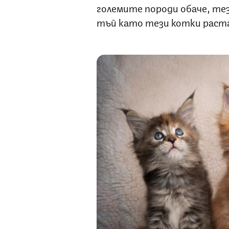
големите породи обаче, тез
тъй като тези котки раста