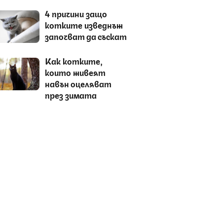
4 причини защо
котките изведнъж
започват да съскат
Как котките,
които живеят
навън оцеляват
през зимата