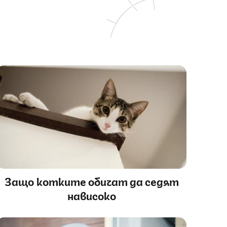
Защо котките обичат да седят
нависоко