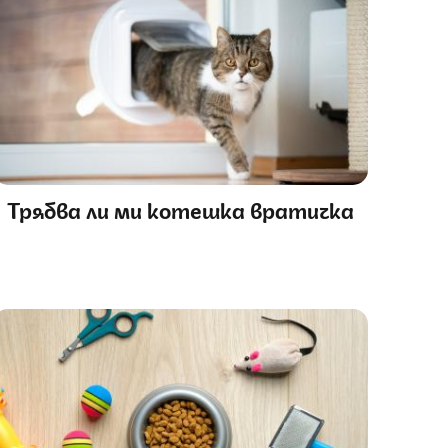
Трябва ли ми котешка вратичка