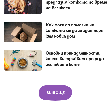
предпазим котката по време
на Великден
Как мога да помогна на
котката ми да се адаптира
към новия дом
Основни принадлежности,
които ви трябват преди да
осиновите коте
ВИЖ ОЩЕ