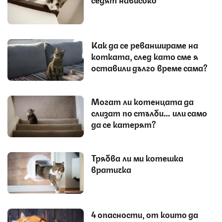
Как да се реваншираме на
котката, след като сме я
оставили дълго време сама?
Могат ли котенцата да
слизат по стълби… или само
да се катерят?
Трябва ли ми котешка
вратичка
4 опасности, от които да