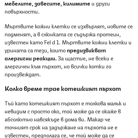
мебелите, завесите, килимите
и други
повърхности.
Мъртвите кожни клетки се изхвърлят, новите се
подменят, а в слюнката се съдържа протеин,
известен като Fel d 1. Мъртвите кожни клетки и
урината са тези, които
предизвикват
алергични реакции.
За щастие, не всеки е
алергичен към пърхот, но всички котки го
произвеждат.
Колко време трае котешкият пърхот
Тъй като котешкият пърхот е толкова малък и
невидим с просто око, той може да се окаже в
абсолютно навсякъде в дома ви. Макар че
точният срок на задържане на пърхота не е
известен, предполага се, че той може да се