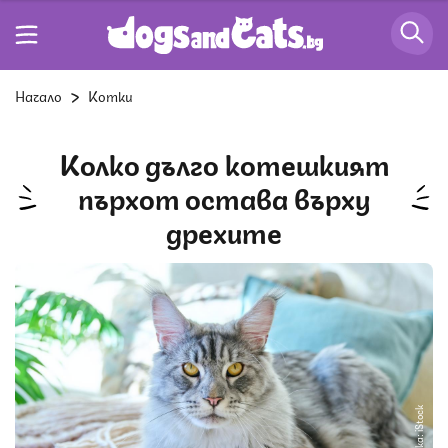
Начало
Котки
Колко дълго котешкият
пърхот остава върху
дрехите
Снимка: iStock