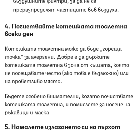
въздушните филтри, за да не се
преразпределят частиците във въздуха.
4. Почиствайте котешката тоалетна
всеки ден
Котешката тоалетна може да бъде „гореща
точка“ за алергени. Добре е да държите
котешката тоалетна в зона от къщата, която
не посещавате често (ако това е възможно) или
на проветливо място.
Бъдете особено внимателни, когато почиствате
котешката тоалетна, и помислете за носене на
ръкавици и маска.
5. Намалете излагането си на пърхот