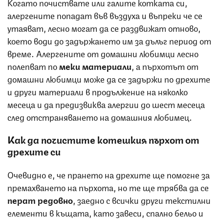
Когато почиствате или галите котката си,
алергените попадат във въздуха и въпреки че се
утаяват, лесно могат да се раздвижат отново,
което води до задържането им за дълъг период от
време. Алергените от домашни любимци лесно
полепват по
меки материали
, а пърхотът от
домашни любимци може да се задържи по дрехите
и други материали в продължение на няколко
месеца и да предизвиква алергии до шест месеца
след отстраняването на домашния любимец.
Как да почистите котешкия пърхот от
дрехите си
Очевидно е, че прането на дрехите ще помогне за
премахването на пърхота, но те ще трябва да се
перат редовно
, заедно с всички други текстилни
елементи в къщата, като завеси, спално бельо и