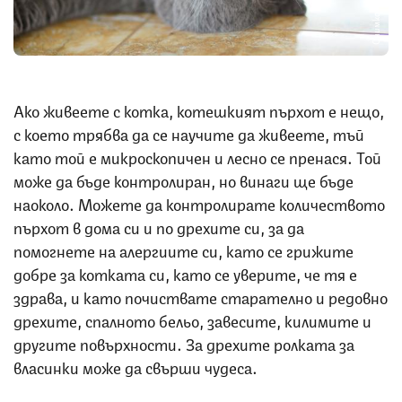
Снимка: iStock
Ако живеете с котка, котешкият пърхот е нещо,
с което трябва да се научите да живеете, тъй
като той е микроскопичен и лесно се пренася. Той
може да бъде контролиран, но винаги ще бъде
наоколо. Можете да контролирате количеството
пърхот в дома си и по дрехите си, за да
помогнете на алергиите си, като се грижите
добре за котката си, като се уверите, че тя е
здрава, и като почиствате старателно и редовно
дрехите, спалното бельо, завесите, килимите и
другите повърхности. За дрехите ролката за
власинки може да свърши чудеса.