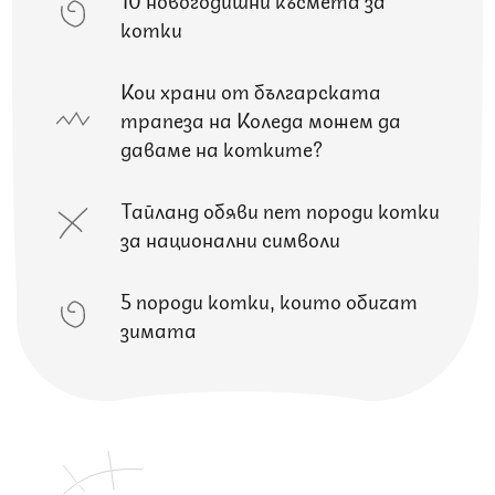
котки
Кои храни от българската
трапеза на Коледа можем да
даваме на котките?
Тайланд обяви пет породи котки
за национални символи
5 породи котки, които обичат
зимата