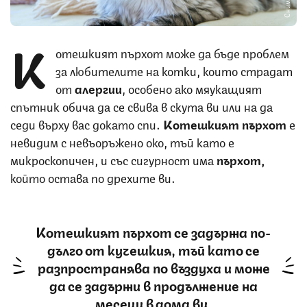
К
отешкият пърхот може да бъде проблем
за любителите на котки, които страдат
от
алергии
, особено ако мяукащият
спътник обича да се свива в скута ви или на да
седи върху вас докато спи.
Котешкият пърхот
е
невидим с невъоръжено око, тъй като е
микроскопичен, и със сигурност има
пърхот,
който остава по дрехите ви.
Котешкият пърхот се задържа по-
дълго от кучешкия, тъй като се
разпространява по въздуха и може
да се задържи в продължение на
месеци в дома ви.