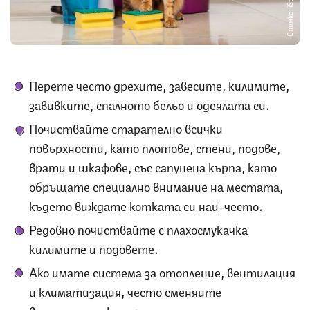
Снимка: iStock
Перете често дрехите, завесите, килимите,
завивките, спалното бельо и одеялата си.
Почиствайте старателно всички
повърхности, като плотове, стени, подове,
врати и шкафове, със сапунена кърпа, като
обръщате специално внимание на местата,
където виждате котката си най-често.
Редовно почиствайте с плахосмукачка
килимите и подовете.
Ако имате система за отопление, вентилация
и климатизация, често сменяйте