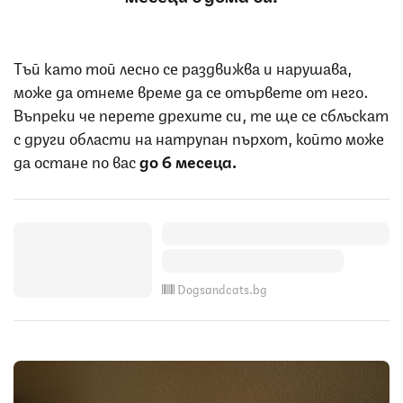
Тъй като той лесно се раздвижва и нарушава,
може да отнеме време да се отървете от него.
Въпреки че перете дрехите си, те ще се сблъскат
с други области на натрупан пърхот, който може
да остане по вас
до 6 месеца.
Dogsandcats.bg