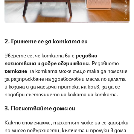
Снимка: iStock
2. Грижете се за котката си
Уверете се, че котката ви е
редовно
почиствана и добре обгрижвана
. Редовното
четкане
на котката може също така да помогне
за разпръскване на здравословни масла по цялата
ѝ козина и да насърчи притока на кръв, за да се
подобри състоянието на кожата на котката.
3. Почиствайте дома си
Както споменахме, пърхотът може да се задържи
по много повърхности, кътчета и пролуки в дома