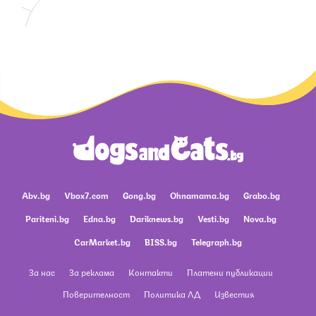
Abv.bg
Vbox7.com
Gong.bg
Ohnamama.bg
Grabo.bg
Pariteni.bg
Edna.bg
Dariknews.bg
Vesti.bg
Nova.bg
CarMarket.bg
BISS.bg
Telegraph.bg
За нас
За реклама
Контакти
Платени публикации
Поверителност
Политика ЛД
Известия