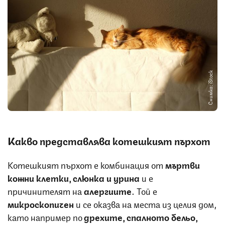
Снимка: iStock
Какво представлява котешкият пърхот
Котешкият пърхот е комбинация от
мъртви
кожни клетки, слюнка и урина
и е
причинителят на
алергиите
. Той е
микроскопичен
и се оказва на места из целия дом,
като например по
дрехите, спалното бельо,