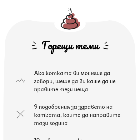
Горещи теми
Ако котката ви можеше да
говори, щеше да ви каже да не
правите тези неща
9 подобрения за здравето на
котката, които да направите
тази година
10 новогодишни късмета за