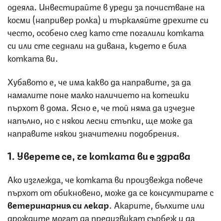
одеяла. Инвестирайте в уреди за почистване на
косми (напривер ролка) и търкаляйте дрехите си
често, особено след като сте погалили котката
си или сте седнали на дивана, където е била
котката ви.
Хубавото е, че има какво да направите, за да
намалите поне малко наличието на котешки
пърхот в дома. Ясно е, че той няма да изчезне
напълно, но с някои лесни стъпки, ще може да
направите някои значителни подобрения.
1. Уверете се, че котката ви е здрава
Ако изглежда, че котката ви произвежда повече
пърхот от обикновено, може да се консултирате с
ветеринарния си лекар
. Акарите, бълхите или
дрождите могат да предизвикат сърбеж и да