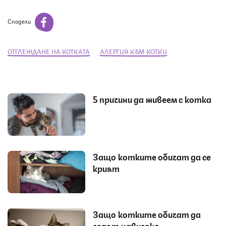
Сподели
ОТГЛЕЖДАНЕ НА КОТКАТА
АЛЕРГИЯ КЪМ КОТКИ
5 причини да живеем с котка
Защо котките обичат да се
крият
Защо котките обичат да
седят нависоко