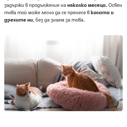
задържи в продължение на
няколко месеца.
Освен
това той може лесно да се пренесе в
косата и
дрехите ни
, без да знаем за това.
Снимка: iStock