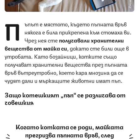
П
ъпът е мястото, където пъпната връв
някога е била прикрепена към стомаха ви.
Чрез нея сте
получавали хранителни
вещества от майка си
, докато сте били още в
утробата. Като бозайници, котките също
получават хранителни вещества през пъпната
връв вътреутробно, което кара мнозина да се
чудят дали и мъркащите животни имат пъп.
Защо котешкият „пъп“ се различава от
човешкия
Когато котката се роди, майката
прегризва пъпната връв, след