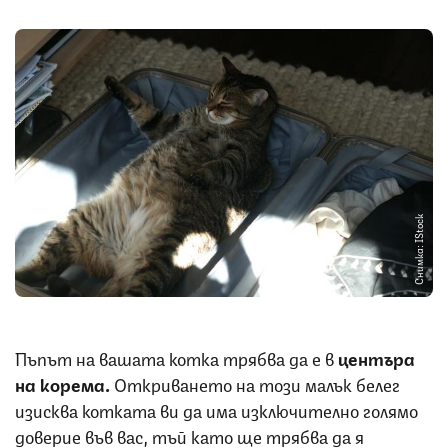
Снимка: IStock
Пъпът на вашата котка трябва да е в
центъра
на корема.
Откриването на този малък белег
изисква котката ви да има изключително голямо
доверие във вас, тъй като ще трябва да я