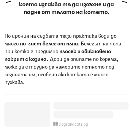
което изчаква тя да изсъхне и да
падне от тялото на котето.
По ирония на съдбата тази практика води до
много
по-чист белег от пъпа.
Белегът на пъпа
при котка е предимно
плосък и обикновено
покрит с козина
. Дори да опипате по корема,
може да е трудно да намерите петното под
козината им, особено ако котката е много
пухкава.
Dogsandcats.bg