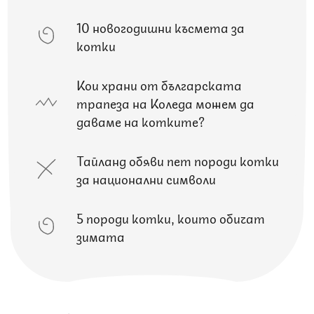
10 новогодишни късмета за
котки
Кои храни от българската
трапеза на Коледа можем да
даваме на котките?
Тайланд обяви пет породи котки
за национални символи
5 породи котки, които обичат
зимата