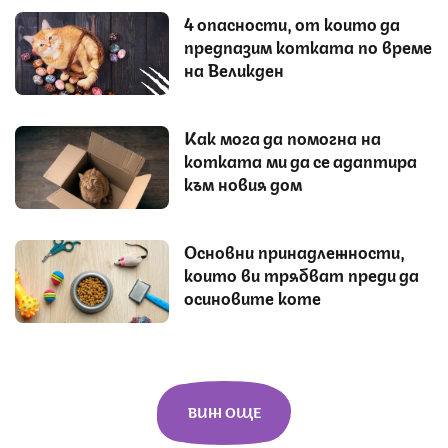
4 опасности, от които да
предпазим котката по време
на Великден
Как мога да помогна на
котката ми да се адаптира
към новия дом
Основни принадлежности,
които ви трябват преди да
осиновите коте
ВИЖ ОЩЕ