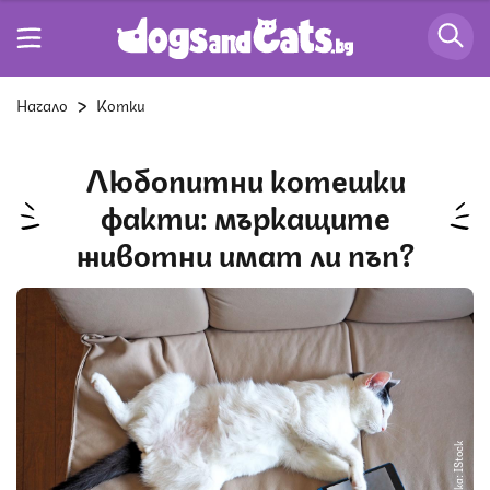
Начало
Котки
Любопитни котешки
факти: мъркащите
животни имат ли пъп?
Снимка: IStock