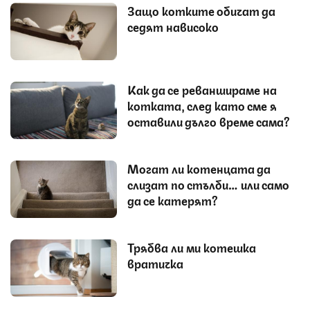
Защо котките обичат да
седят нависоко
Как да се реваншираме на
котката, след като сме я
оставили дълго време сама?
Могат ли котенцата да
слизат по стълби… или само
да се катерят?
Трябва ли ми котешка
вратичка