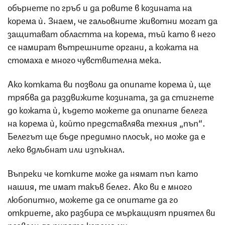
обърнете по гръб и да ровите в козината на
корема ѝ. Знаем, че гальовните животни могат да
защитават областта на корема, тъй като в него
се намират вътрешните органи, а кожата на
стомаха е много чувствителна мека.
Ако котката ви позволи да опипате корема ѝ, ще
трябва да раздвижите козината, за да стигнете
до кожата ѝ, където можете да опипате белега
на корема ѝ, който представлява техния „пъп“.
Белегът ще бъде предимно плосък, но може да е
леко вдлъбнат или изпъкнал.
Въпреки че котките може да нямат пъп като
нашия, те имат такъв белег. Ако ви е много
любопитно, можете да се опитате да го
откриете, ако разбира се мъркащият приятел ви
позволи да пипате корема му.