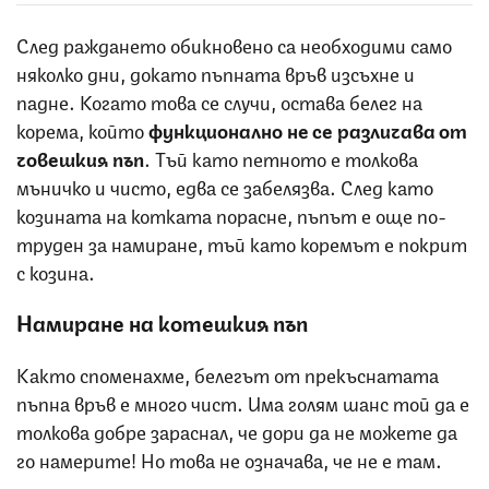
След раждането обикновено са необходими само
няколко дни, докато пъпната връв изсъхне и
падне. Когато това се случи, остава белег на
корема, който
функционално не се различава от
човешкия пъп
. Тъй като петното е толкова
мъничко и чисто, едва се забелязва. След като
козината на котката порасне, пъпът е още по-
труден за намиране, тъй като коремът е покрит
с козина.
Намиране на котешкия пъп
Както споменахме, белегът от прекъснатата
пъпна връв е много чист. Има голям шанс той да е
толкова добре зараснал, че дори да не можете да
го намерите! Но това не означава, че не е там.