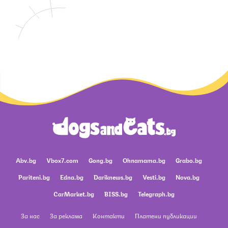
Abv.bg
Vbox7.com
Gong.bg
Ohnamama.bg
Grabo.bg
Pariteni.bg
Edna.bg
Dariknews.bg
Vesti.bg
Nova.bg
CarMarket.bg
BISS.bg
Telegraph.bg
За нас
За реклама
Контакти
Платени публикации