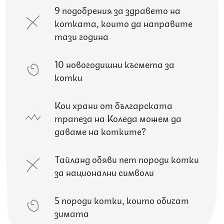
9 подобрения за здравето на
котката, които да направите
тази година
10 новогодишни късмета за
котки
Кои храни от българската
трапеза на Коледа можем да
даваме на котките?
Тайланд обяви пет породи котки
за национални символи
5 породи котки, които обичат
зимата