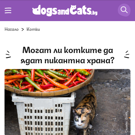
Начало
Котки
Могат ли котките да
ядат пикантна храна?
Снимка: iStock