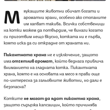
М
яукащите животни обичат богати и
ароматни храни, особено ако стопаните
им хапват такива. Всички собственици
на котки можем да потвърдим, че винаги когато
си приготвим нещо вкусно, котката ни е първа,
която иска да си открадне от храната ни.
Пикантната храна
не е изключение, защото
има
отчетлив аромат
, който веднага привлича
вниманието на гладната котка. Пикантната
храна, която е на основата на месо я прави още
по-интересна за гальовните животни, но дали е
безопасна?
Котките
не могат да ядат пикантна храна
,
защото съдържа капсаицин, който причинява