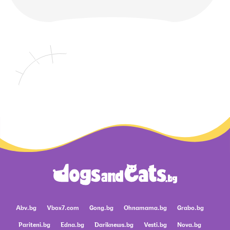
Abv.bg
Vbox7.com
Gong.bg
Ohnamama.bg
Grabo.bg
Pariteni.bg
Edna.bg
Dariknews.bg
Vesti.bg
Nova.bg