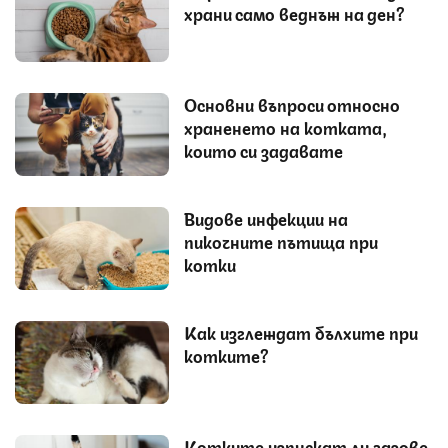
храни само веднъж на ден?
Основни въпроси относно
храненето на котката,
които си задавате
Видове инфекции на
пикочните пътища при
котки
Как изглеждат бълхите при
котките?
Котките изпускат ли газове