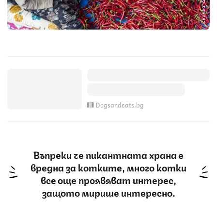
Снимка: iStock
Dogsandcats.bg
Въпреки че пикантната храна е
вредна за котките, много котки
все още проявяват интерес,
защото мирише интересно.