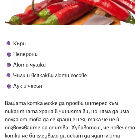
Снимка: iStock
Къри
Пеперони
Люти чушки
Чили и всякакви люти сосове
Лук и чесън
Вашата котка може да прояви интерес към
пикантната храна в чинията ви, но няма да има
полза от това да се храни с нея, така че не ѝ
позволявайте да опитва. Хубавото е, че повечето
котки не би следвало да искат да ядат люта