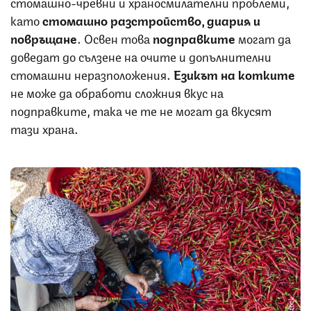
стомашно-чревни и храносмилателни проблеми,
като
стомашно разстройство, диария и
повръщане
. Освен това
подправките
могат да
доведат до сълзене на очите и допълнителни
стомашни неразположения.
Езикът на котките
не може да обработи сложния вкус на
подправките, така че те не могат да вкусят
тази храна.