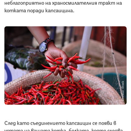
неблагоприятно на храносмилателния тракт на
котката поради капсаицина.
Снимка: iStock
След като съединението капсаицин се появи в
устата на вашата котка, болката, която следва,