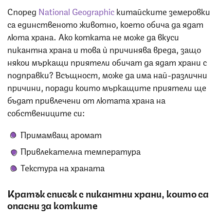
Според
National Geographic
китайските земеровки
са единственото животно, което обича да ядат
люта храна. Ако котката не може да вкуси
пикантна храна и това ѝ причинява вреда, защо
някои мъркащи приятели обичат да ядат храни с
подправки? Всъщност, може да има най-различни
причини, поради които мъркащите приятели ще
бъдат привлечени от лютата храна на
собствениците си:
Примамващ аромат
Привлекателна температура
Текстура на храната
Кратък списък с пикантни храни, които са
опасни за котките