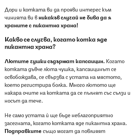
Дори и котката ви да прояви интерес към
чинията ви в
никакъв случай не бива да я
храните с пикантна храна!
Какво се случва, когато котка яде
пикантна храна?
Лютите чушки съдържат капсаицин.
Когато
котката дъвче люта чушка, капсаицинът се
освобождава, се свързва с устата на мястото,
което регистрира болка. Много лютото ще
накара очите на котката да се пълнят със сълзи и
носът да тече.
Не само устата ѝ ще бъде неблагоприятно
засегната, когато котката яде пикантна храна.
Подправките
също могат да повлияят