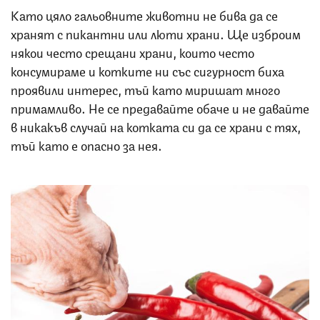
Като цяло гальовните животни не бива да се
хранят с пикантни или люти храни. Ще изброим
някои често срещани храни, които често
консумираме и котките ни със сигурност биха
проявили интерес, тъй като миришат много
примамливо. Не се предавайте обаче и не давайте
в никакъв случай на котката си да се храни с тях,
тъй като е опасно за нея.