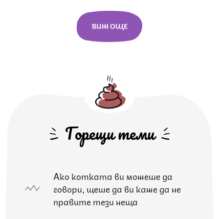
ВИЖ ОЩЕ
Горещи теми
Ако котката ви можеше да
говори, щеше да ви каже да не
правите тези неща