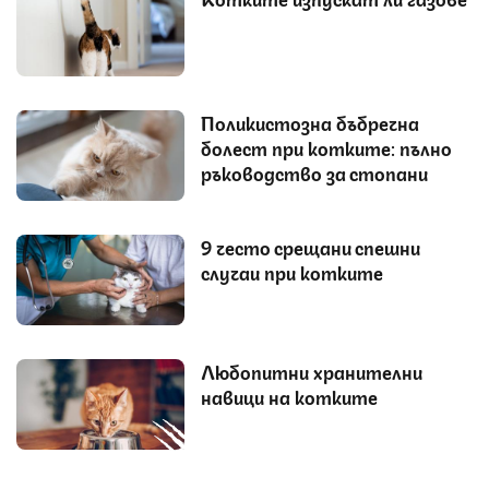
Поликистозна бъбречна
болест при котките: пълно
ръководство за стопани
9 често срещани спешни
случаи при котките
Любопитни хранителни
навици на котките