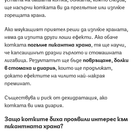
ще насърчи котката ви да преглътне или изплюе
горещата храна.
Ако мяукащият приятел реши да изплюе храната,
няма да изпита други лоши ефекти. Ако обаче
котката
погълне
пикантна
храна
, тя ще научи,
че капсаицинът дразни гърлото и стомашната
лигавица. Резултатът ще бъде
повръщане, болки
в стомаха и диария
, които ще продължат,
докато ефектите на чилито най-накрая
преминат.
Съществува и риск от дехидратация, ако
котката ви има диария.
Защо котките биха проявили интерес към
пикантната храна?