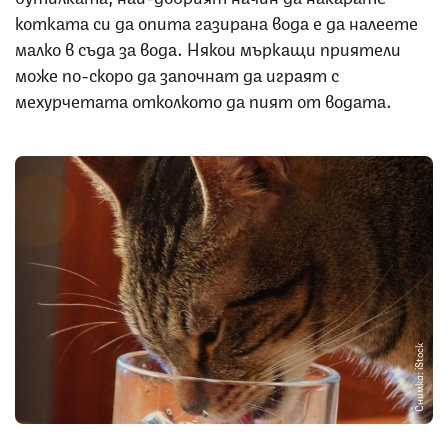
котката си да опита газирана вода е да налеете
малко в съда за вода. Някои мъркащи приятели
може по-скоро да започнат да играят с
мехурчетата отколкото да пият от водата.
Снимка: iStock