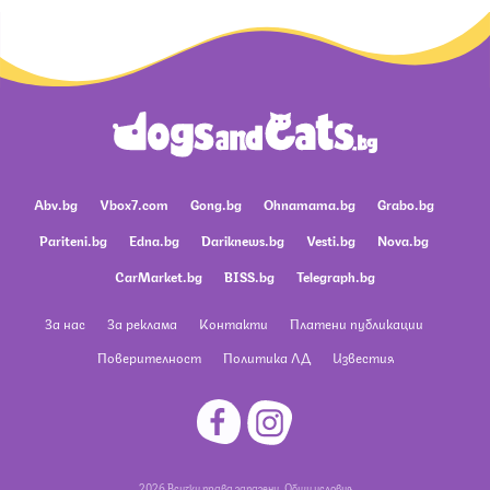
Abv.bg
Vbox7.com
Gong.bg
Ohnamama.bg
Grabo.bg
Pariteni.bg
Edna.bg
Dariknews.bg
Vesti.bg
Nova.bg
CarMarket.bg
BISS.bg
Telegraph.bg
За нас
За реклама
Контакти
Платени публикации
Поверителност
Политика ЛД
Известия
2026 Всички права запазени.
Общи условия