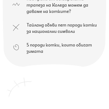
трапеза на Коледа можем да
даваме на котките?
Тайланд обяви пет породи котки
за национални символи
5 породи котки, които обичат
зимата