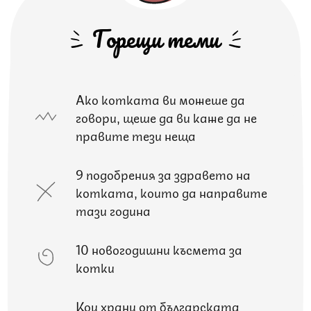
Горещи теми
Ако котката ви можеше да
говори, щеше да ви каже да не
правите тези неща
9 подобрения за здравето на
котката, които да направите
тази година
10 новогодишни късмета за
котки
Кои храни от българската