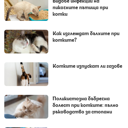
Видове инфекции на
пикочните пътища при
котки
Как изглеждат бълхите при
котките?
Котките изпускат ли газове
Поликистозна бъбречна
болест при котките: пълно
ръководство за стопани