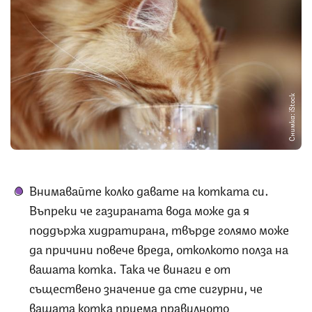
Снимка: iStock
Внимавайте колко давате на котката си.
Въпреки че газираната вода може да я
поддържа хидратирана, твърде голямо може
да причини повече вреда, отколкото полза на
вашата котка. Така че винаги е от
съществено значение да сте сигурни, че
вашата котка приема правилното