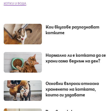
КОТКИ И ВОДА
Кои вкусове разпознават
котките
Нормално ли е котката да се
храни само веднъж на ден?
Основни въпроси относно
храненето на котката,
които си задавате