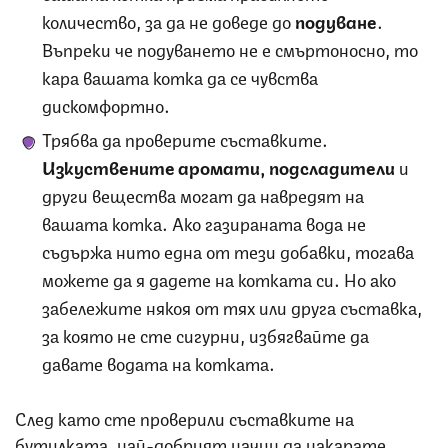
количество, за да не доведе до
подуване
.
Въпреки че подуването не е смъртоносно, то
кара вашата котка да се чувства
дискомфортно.
Трябва да проверите съставките.
Изкуствените аромати, подсладители
и
други вещества могат да навредят на
вашата котка. Ако газираната вода не
съдържа нито една от тези добавки, тогава
можете да я дадете на котката си. Но ако
забележите някоя от тях или друга съставка,
за която не сте сигурни, избягвайте да
давате водата на котката.
След като сте проверили съставките на
бутилката, най-добрият начин да накарате