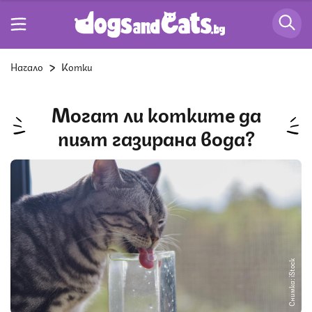
Начало
Котки
Могат ли котките да
пият газирана вода?
Снимка: iStock