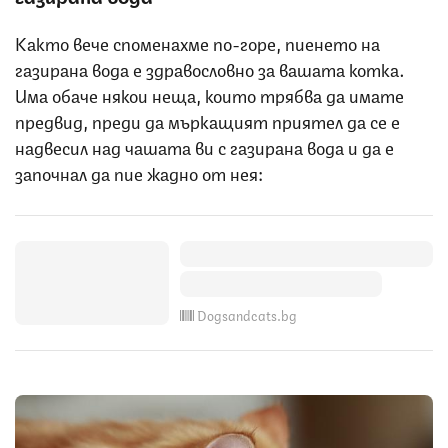
Както вече споменахме по-горе, пиенето на
газирана вода е здравословно за вашата котка.
Има обаче някои неща, които трябва да имате
предвид, преди да мъркащият приятел да се е
надвесил над чашата ви с газирана вода и да е
започнал да пие жадно от нея:
Dogsandcats.bg