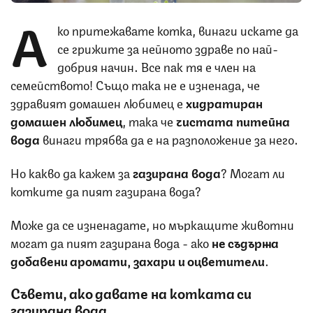
А
ко притежавате котка, винаги искате да
се грижите за нейното здраве по най-
добрия начин. Все пак тя е член на
семейството! Също така не е изненада, че
здравият домашен любимец е
хидратиран
домашен любимец
, така че
чистата питейна
вода
винаги трябва да е на разположение за него.
Но какво да кажем за
газирана вода
? Могат ли
котките да пият газирана вода?
Може да се изненадате, но мъркащите животни
могат да пият газирана вода - ако
не съдържа
добавени аромати, захари и оцветители
.
Съвети, ако давате на котката си
газирана вода