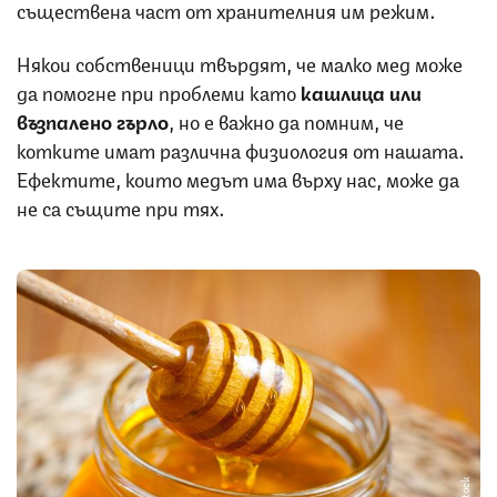
съществена част от хранителния им режим.
Някои собственици твърдят, че малко мед може
да помогне при проблеми като
кашлица или
възпалено гърло
, но е важно да помним, че
котките имат различна физиология от нашата.
Ефектите, които медът има върху нас, може да
не са същите при тях.