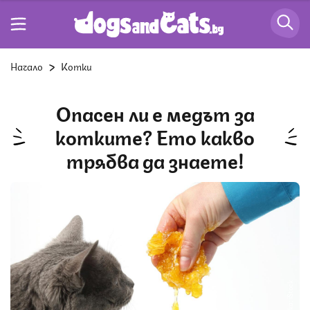
Начало
Котки
Опасен ли е медът за
котките? Ето какво
трябва да знаете!
Снимка: iStock