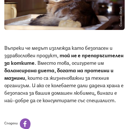
Снимка: iStock
Въпреки че медът изглежда като безопасен и
здравословен продукт,
той не е препоръчителен
за котките
. Вместо това, осигурете им
балансирана диета, богата на протеини и
мазнини
, които са жизненоважни за техния
организъм. И ако се колебаете дали дадена храна е
безопасна за вашия домашен любимец, винаги е
най-добре да се консултирате със специалист.
Сподели