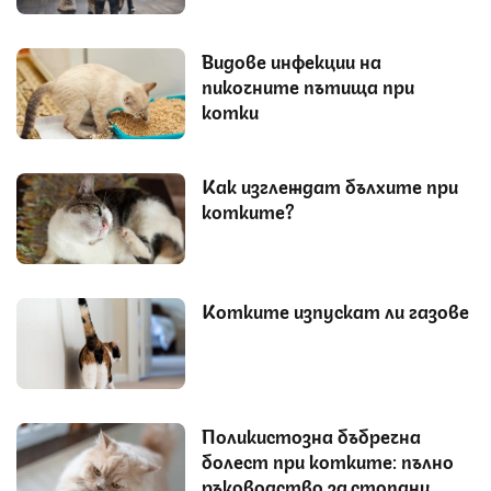
Видове инфекции на
пикочните пътища при
котки
Как изглеждат бълхите при
котките?
Котките изпускат ли газове
Поликистозна бъбречна
болест при котките: пълно
ръководство за стопани