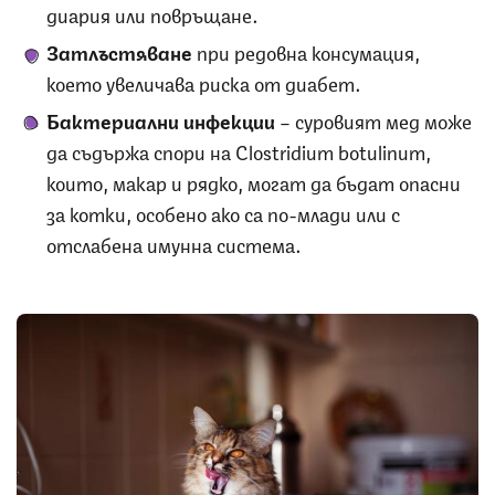
диария или повръщане.
Затлъстяване
при редовна консумация,
което увеличава риска от диабет.
Бактериални инфекции
– суровият мед може
да съдържа спори на Clostridium botulinum,
които, макар и рядко, могат да бъдат опасни
за котки, особено ако са по-млади или с
отслабена имунна система.