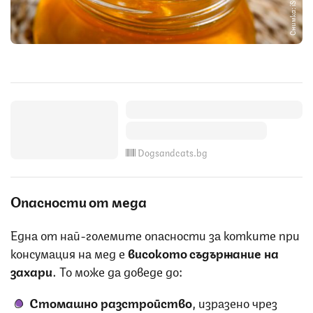
Снимка: iStock
Dogsandcats.bg
Опасности от меда
Една от най-големите опасности за котките при
консумация на мед е
високото съдържание на
захари
. То може да доведе до:
Стомашно разстройство
, изразено чрез