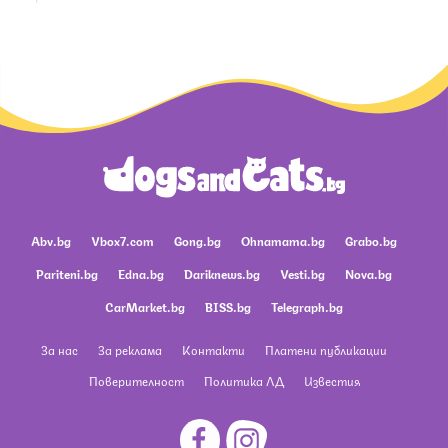
Abv.bg
Vbox7.com
Gong.bg
Ohnamama.bg
Grabo.bg
Pariteni.bg
Edna.bg
Dariknews.bg
Vesti.bg
Nova.bg
CarMarket.bg
BISS.bg
Telegraph.bg
За нас
За реклама
Контакти
Платени публикации
Поверителност
Политика ЛД
Известия