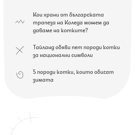
Кои храни от българската
трапеза на Коледа можем да
даваме на котките?
Тайланд обяви пет породи котки
за национални символи
5 породи котки, които обичат
зимата