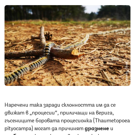
Снимка: iStock
Наречени така заради склонността им да се
движат в „процесии“, приличащи на верига,
гъсениците боровата процесионка (Thaumetopoea
pityocampa) могат да причинят
дразнене
и