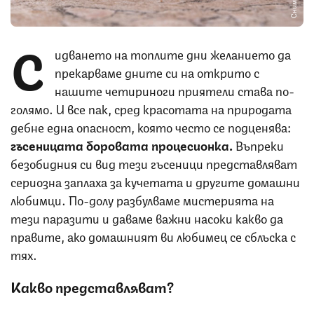
С
идването на топлите дни желанието да
прекарваме дните си на открито с
нашите четириноги приятели става по-
голямо. И все пак, сред красотата на природата
дебне една опасност, която често се подценява:
гъсеницата боровата процесионка.
Въпреки
безобидния си вид тези гъсеници представляват
сериозна заплаха за кучетата и другите домашни
любимци. По-долу разбулваме мистерията на
тези паразити и даваме важни насоки какво да
правите, ако домашният ви любимец се сблъска с
тях.
Какво представляват?