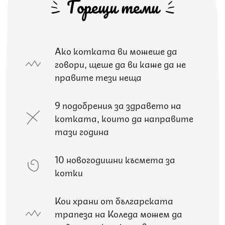
Горещи теми
Ако котката ви можеше да
говори, щеше да ви каже да не
правите тези неща
9 подобрения за здравето на
котката, които да направите
тази година
10 новогодишни късмета за
котки
Кои храни от българската
трапеза на Коледа можем да