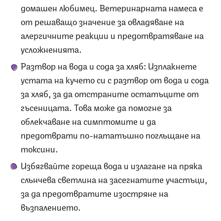
домашен любимец. Ветеринарната намеса е
от решаващо значение за овладяване на
алергичните реакции и предотвратяване на
усложненията.
Разтвор на вода и сода за хляб: Изплакнете
устата на кучето си с разтвор от вода и сода
за хляб, за да отстраните остатъците от
гъсеницата. Това може да помогне за
облекчаване на симптомите и да
предотврати по-нататъшно поглъщане на
токсини.
Избягвайте гореща вода и излагане на пряка
слънчева светлина на засегнатите участъци,
за да предотвратите изостряне на
възпалението.