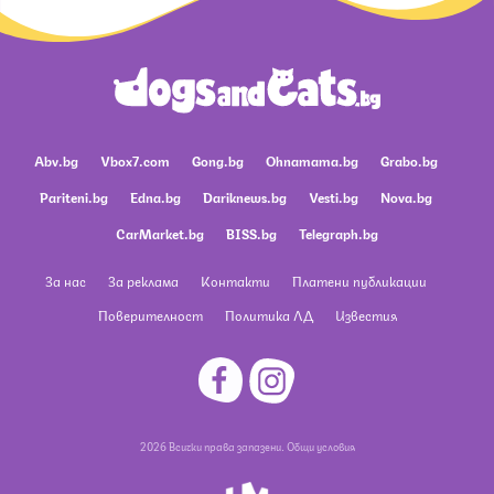
Abv.bg
Vbox7.com
Gong.bg
Ohnamama.bg
Grabo.bg
Pariteni.bg
Edna.bg
Dariknews.bg
Vesti.bg
Nova.bg
CarMarket.bg
BISS.bg
Telegraph.bg
За нас
За реклама
Контакти
Платени публикации
Поверителност
Политика ЛД
Известия
2026 Всички права запазени.
Общи условия