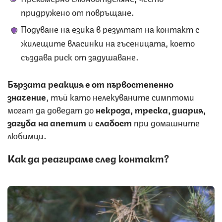
придружено от повръщане.
Подуване на езика в резултат на контакт с
жилещите власинки на гъсеницата, което
създава риск от задушаване.
Бързата реакция е от първостепенно
значение
, тъй като нелекуваните симптоми
могат да доведат до
некроза, треска, диария,
загуба на апетит
и
слабост
при домашните
любимци.
Как да реагираме след контакт?