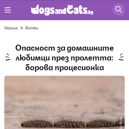
Начало
Котки
Опасност за домашните
любимци през пролетта:
борова процесионка
Снимка: iStock