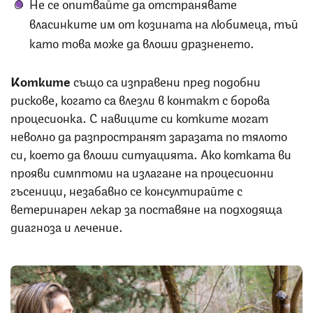
Не се опитвайте да отстранявате
власинките им от козината на любимеца, тъй
като това може да влоши дразненето.
Котките
също са изправени пред подобни
рискове, когато са влезли в контакт с борова
процесионка. С навиците си котките могат
неволно да разпространят заразата по тялото
си, което да влоши ситуацията. Ако котката ви
прояви симптоми на излагане на процесионни
гъсеници, незабавно се консултирайте с
ветеринарен лекар за поставяне на подходяща
диагноза и лечение.