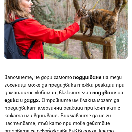
Снимка: iStock
Запомнете, че дори самото
подушване
на тези
гъсеници може да предизвика тежки реакции при
домашните любимци, включително
подуване
на
езика
и
задух
. Отровните им влакна могат да
предизвикат алергични реакции при контакт с
кожата или вдишване. Внимавайте да не ги
настъпвате, тъй като при това действие
отровата се освобождава във въздуха, което