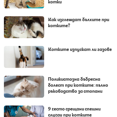
котки
Как изглеждат бълхите при
котките?
Котките изпускат ли газове
Поликистозна бъбречна
болест при котките: пълно
ръководство за стопани
9 често срещани спешни
случаи при котките