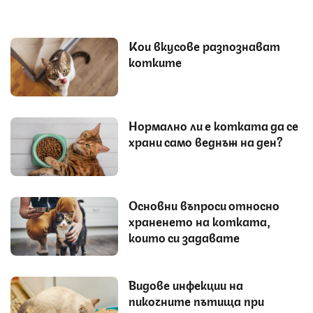
Кои вкусове разпознават
котките
Нормално ли е котката да се
храни само веднъж на ден?
Основни въпроси относно
храненето на котката,
които си задавате
Видове инфекции на
пикочните пътища при