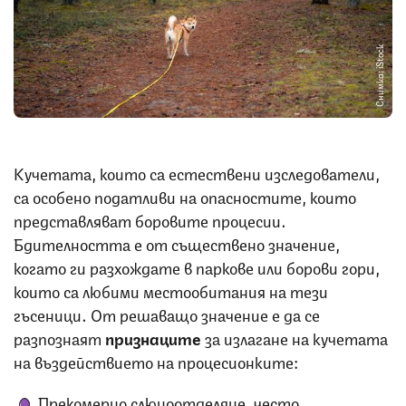
Снимка: iStock
Кучетата, които са естествени изследователи,
са особено податливи на опасностите, които
представляват боровите процесии.
Бдителността е от съществено значение,
когато ги разхождате в паркове или борови гори,
които са любими местообитания на тези
гъсеници. От решаващо значение е да се
разпознаят
признаците
за излагане на кучетата
на въздействието на процесионките:
Прекомерно слюноотделяне, често