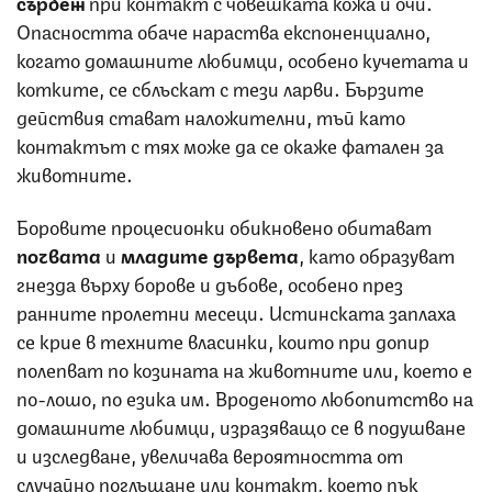
сърбеж
при контакт с човешката кожа и очи.
Опасността обаче нараства експоненциално,
когато домашните любимци, особено кучетата и
котките, се сблъскат с тези ларви. Бързите
действия стават наложителни, тъй като
контактът с тях може да се окаже фатален за
животните.
Боровите процесионки обикновено обитават
почвата
и
младите
дървета
, като образуват
гнезда върху борове и дъбове, особено през
ранните пролетни месеци. Истинската заплаха
се крие в техните власинки, които при допир
полепват по козината на животните или, което е
по-лошо, по езика им. Вроденото любопитство на
домашните любимци, изразяващо се в подушване
и изследване, увеличава вероятността от
случайно поглъщане или контакт, което пък