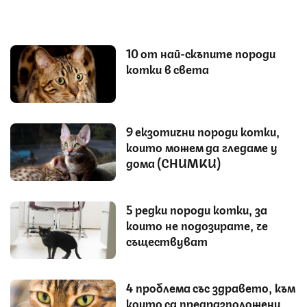
10 от най-скъпите породи
котки в света
9 екзотични породи котки,
които можем да гледаме у
дома (СНИМКИ)
5 редки породи котки, за
които не подозирате, че
съществуват
4 проблема със здравето, към
които са предразположени