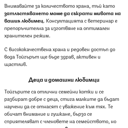
Внимавайте за количеството храна, тъй като
затлъстяването може да съкрати живота на
вашия любимец
. Консултацията с ветеринар е
препоръчителна за изготвяне на оптимален
хранителен режим.
С висококачествена храна и редовен достъп до
вода Тойгърът ще бъде здрав, активен и
щастлив.
Деца и домашни любимци
Тойгърите са отлични семейни котки и се
разбират добре с деца, стига малките да бъдат
научени да се отнасят с уважение към тях. Те
обичат внимание и гушкане, бързо се
сприятеляват с членовете на семейството, но