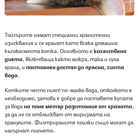
Снимка: iStock
Тойгърите нямат специални хранителни
изисквания и се хранят като всяка домашна
късокосместа котка. Основното е
качествена
диета
, включваща както мокра, така и суха
храна, и
постоянен достъп до прясна, чиста
вода
.
Котките често пият по-малко вода, отколкото е
необходимо, затова е добре да поставяте купата
за вода
на поне метър разстояние от храната
,
за да не се отблъскват от миризмата на
гранулите. Филтрираните поилки също могат да
насърчат пиенето.