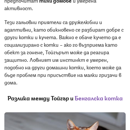
предпочитат
тихи домове
и умерена
активност.
Тези гальовни приятели са дружелюбни и
адаптивни, като обикновено се разбират добре с
други котки и кучета. Важно е обаче кучето да е
социализирано с котки – ако го възприема като
обект за гонене, Тойгърът може да реагира
защитно. Ловният им инстинкт е умерен,
подобно на други домашни котки, което може да
бъде проблем при присъствие на малки гризачи в
дома.
Разлика между Тойгър и
Бенгалска котка