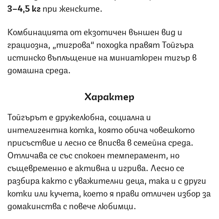
3–4,5 кг
при женските.
Комбинацията от екзотичен външен вид и
грациозна, „тигрова“ походка правят Тойгъра
истинско въплъщение на миниатюрен тигър в
домашна среда.
Характер
Тойгърът е дружелюбна, социална и
интелигентна котка, която обича човешкото
присъствие и лесно се вписва в семейна среда.
Отличава се със спокоен темперамент, но
същевременно е активна и игрива. Лесно се
разбира както с уважителни деца, така и с други
котки или кучета, което я прави отличен избор за
домакинства с повече любимци.