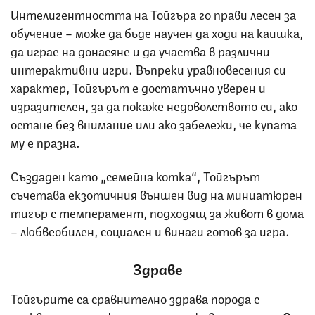
Интелигентността на Тойгъра го прави лесен за
обучение – може да бъде научен да ходи на каишка,
да играе на донасяне и да участва в различни
интерактивни игри. Въпреки уравновесения си
характер, Тойгърът е достатъчно уверен и
изразителен, за да покаже недоволството си, ако
остане без внимание или ако забележи, че купата
му е празна.
Създаден като „семейна котка“, Тойгърът
съчетава екзотичния външен вид на миниатюрен
тигър с темперамент, подходящ за живот в дома
– любвеобилен, социален и винаги готов за игра.
Здраве
Тойгърите са сравнително здрава порода с