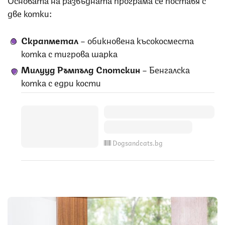
две котки:
Скрапметал
– обикновена късокосместа
котка с тигрова шарка
Милууд Ръмпълд Спотскин
– Бенгалска
котка с едри кости
Dogsandcats.bg