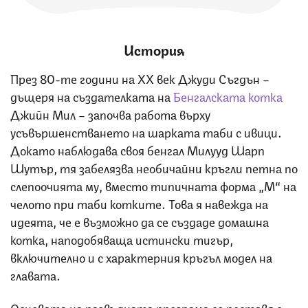
История
През 80-те години на ХХ век Джуди Съгдън –
дъщеря на създателката на
Бенгалската котка
Джийн Мил – започва работа върху
усъвършенстването на шарката таби с ивици.
Докато наблюдава своя бенгал Милууд Шарп
Шутър, тя забелязва необичайни кръгли петна по
слепоочията му, вместо типичната форма „М“ на
челото при таби котките. Това я навежда на
идеята, че е възможно да се създаде домашна
котка, наподобяваща истински тигър,
включително и с характерния кръгъл модел на
главата.
Основата на развъдната програма се поставя с