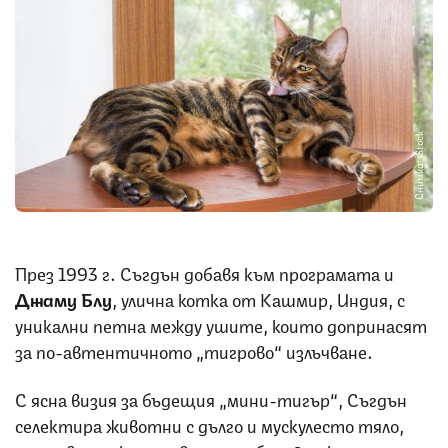
Снимка: iStock
През 1993 г. Съгдън добавя към програмата и
Джаму Блу
, улична котка от Кашмир, Индия, с
уникални петна между ушите, които допринасят
за по-автентичното „тигрово“ излъчване.
С ясна визия за бъдещия „мини-тигър“, Съгдън
селектира животни с дълго и мускулесто тяло,