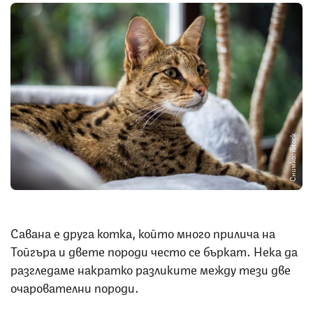
Снимка: iStock
Савана е друга котка, който много прилича на
Тойгъра и двете породи често се бъркат. Нека да
разгледаме накратко разликите между тези две
очарователни породи.