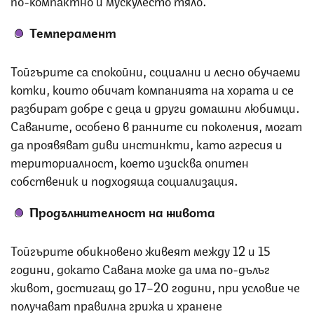
по-компактно и мускулесто тяло.
Темперамент
Тойгърите са спокойни, социални и лесно обучаеми
котки, които обичат компанията на хората и се
разбират добре с деца и други домашни любимци.
Саваните, особено в ранните си поколения, могат
да проявяват диви инстинкти, като агресия и
териториалност, което изисква опитен
собственик и подходяща социализация.
Продължителност на живота
Тойгърите обикновено живеят между 12 и 15
години, докато Савана може да има по-дълъг
живот, достигащ до 17–20 години, при условие че
получават правилна грижа и хранене