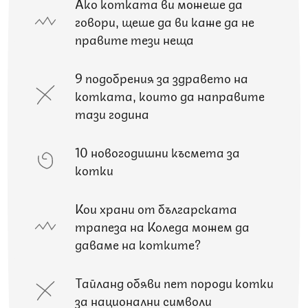
Ако котката ви можеше да
говори, щеше да ви каже да не
правите тези неща
9 подобрения за здравето на
котката, които да направите
тази година
10 новогодишни късмета за
котки
Кои храни от българската
трапеза на Коледа можем да
даваме на котките?
Тайланд обяви пет породи котки
за национални символи