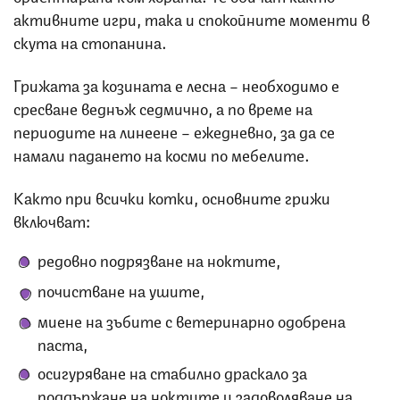
активните игри, така и спокойните моменти в
скута на стопанина.
Грижата за козината е лесна – необходимо е
сресване веднъж седмично, а по време на
периодите на линеене – ежедневно, за да се
намали падането на косми по мебелите.
Както при всички котки, основните грижи
включват:
редовно подрязване на ноктите,
почистване на ушите,
миене на зъбите с ветеринарно одобрена
паста,
осигуряване на стабилно драскало за
поддържане на ноктите и задоволяване на