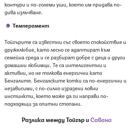
контури и по-големи уши, което им придава по-
дива излъчване.
Темперамент
Тойгърите са известни със своето спокойствие и
дружелюбие, като лесно се адаптират към
семейна среда и се разбират добре с деца и други
домашни любимци.
Те са интелигентни и
активни, но не толкова енергични като
Бенгалите.
Бенгалските котки са по-енергични и
независими, с по-силно изразени ловни
инстинкти, което може да ги направи по-
подходящи за опитни стопани.
Разлика между Тойгър и
Савана