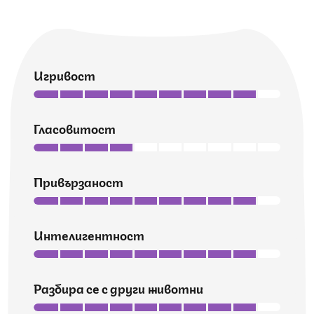
Игривост
Гласовитост
Привързаност
Интелигентност
Разбира се с други животни