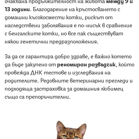
очаквана продължителност на живота
между 9 и
13 години
. Благодарение на кръстосването с
домашни късокосмести котки, рискът от
наследствени заболявания е по-нисък в сравнение
с бенгалските котки, но все пак съществуват
някои генетични предразположения.
За да се гарантира добро здраве, е важно котето
да бъде закупено от
реномиран развъдчик
, който
провежда ДНК тестове и изследвания на
родителите. Редовните ветеринарни прегледи и
подходяща застраховка за домашния любимец
също са препоръчителни.