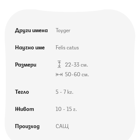
Други имена
Toyger
Научно име
Felis catus
Размери
22-33 см.
50-60 см.
Тегло
5 - 7 кг.
Живот
10 - 15 г.
Произход
САЩ