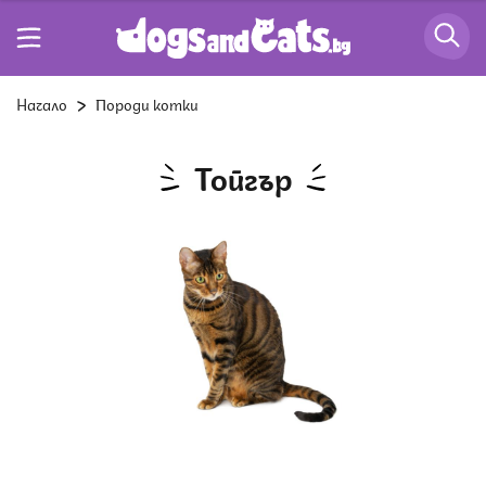
Начало
Породи котки
Тойгър
Снимка: Istock