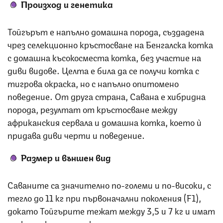
Произход и генетика
Тойгърът е напълно домашна порода, създадена
чрез селекционно кръстосване на Бенгалска котка
с домашна късокосместа котка, без участие на
диви видове.
Целта е била да се получи котка с
тигрова окраска, но с напълно опитомено
поведение.
От друга страна, Савана е хибридна
порода, резултат от кръстосване между
африканския сервала и домашна котка, което ѝ
придава диви черти и поведение.
Размер и външен вид
Саваните са значително по-големи и по-високи, с
тегло до 11 кг при първоначални поколения (F1),
докато Тойгърите тежат между 3,5 и 7 кг и имат