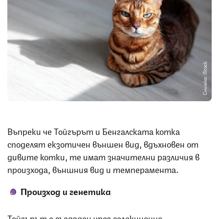
Снимка: iStock
Въпреки че Тойгърът и Бенгалската котка
споделят екзотичен външен вид, вдъхновен от
дивите котки, те имат значителни различия в
произхода, външния вид и темперамента.
Произход и генетика
Тойгърът е създаден чрез селекционно