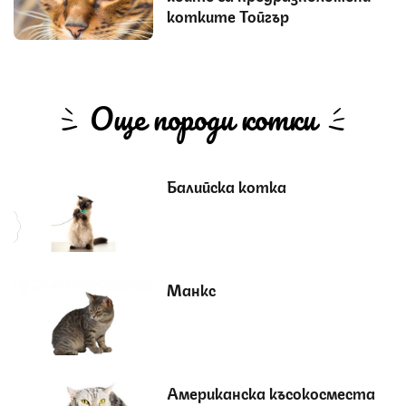
котките Тойгър
Още породи котки
Балийска котка
Манкс
Американска късокосместа