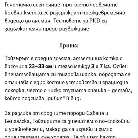
Генетично състояние, при което червените
кръвни клетки се разграждат преждевременно,
водещо до анемия. Тестовете за PKD са
задължителни преди развъждане.
Грижа
Тойгърът е средно голяма, атлетична котка с
височина
23–33 см
и тегло между
3 и 7 кг
. Освен
впечатляващата си тигрова шарка, породата се
отличава с едро костно устройство и грациозна
походка, често с ниско спусната опашка – детайл,
който подсилва „дивия“ ѝ вид.
За разлика от сродните породи Савана и
Бенгалска, Тойгърите са значително по-спокойни
и уравновесени, макар да са игриви и силно
ориентирани към хората. Те обичат както