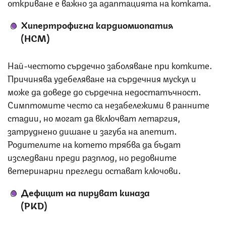
откриване е важно за адаптацията на котката.
Хипертрофична кардиомиопатия
(HCM)
Най-честото сърдечно заболяване при котките.
Причинява удебеляване на сърдечния мускул и
може да доведе до сърдечна недостатъчност.
Симптомите често са незабележими в ранните
стадии, но могат да включват летаргия,
затруднено дишане и загуба на апетит.
Родителите на котето трябва да бъдат
изследвани преди разплод, но редовните
ветеринарни прегледи остават ключови.
Дефицит на пируват киназа
(PKD)