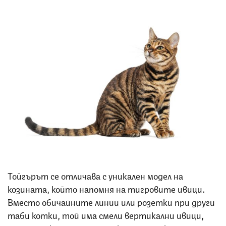
Снимка: iStock
Тойгърът се отличава с уникален модел на
козината, който напомня на тигровите ивици.
Вместо обичайните линии или розетки при други
таби котки, той има смели вертикални ивици,