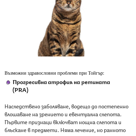
Снимка: iStock
Възможни здравословни проблеми при Тойгър:
Прогресивна атрофия на ретината
(PRA)
Наследствено заболяване, водещо до постепенно
влошаване на зрението и евентуална слепота.
Първите признаци включват нощна слепота и
блъскане в предмети. Няма лечение, но ранното