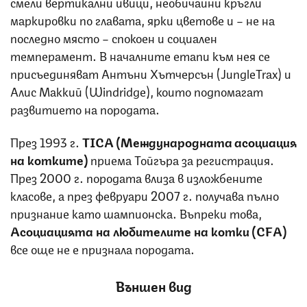
смели вертикални ивици, необичайни кръгли
маркировки по главата, ярки цветове и – не на
последно място – спокоен и социален
темперамент. В началните етапи към нея се
присъединяват Антъни Хътчерсън (JungleTrax) и
Алис Маккий (Windridge), които подпомагат
развитието на породата.
През 1993 г.
TICA (Международната асоциация
на котките)
приема Тойгъра за регистрация.
През 2000 г. породата влиза в изложбените
класове, а през февруари 2007 г. получава пълно
признание като шампионска. Въпреки това,
Асоциацията на любителите на котки (CFA)
все още не е признала породата.
Външен вид