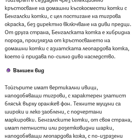
кръстосване на домашни късокосмести котки с
Бенгалски котки, с цел постигане на тигрова
окраска, без директно включване на диви предци.
От друга страна, Бенгалската котка е хибридна
порода, произлязла от кръстосването на
домашни котки с азиатската леопардова котка,
което ѝ придава по-силно диво наследство.
Външен вид
Тойгърите имат вертикални ивици,
наподобяващи тигрови, с характерен златист
блясък върху оранжев фон.
Техните муцуни са
широки и леко заоблени, с подчертани
маркировки.
Бенгалските котки, от своя страна,
имат петнисти или розетковидни шарки,
наподобяващи леопардова кожа, с по-изразени