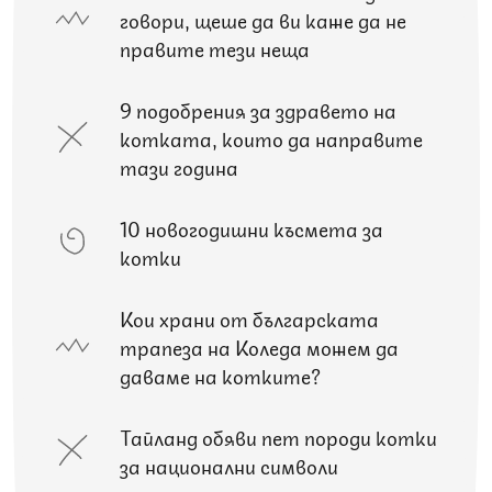
говори, щеше да ви каже да не
правите тези неща
9 подобрения за здравето на
котката, които да направите
тази година
10 новогодишни късмета за
котки
Кои храни от българската
трапеза на Коледа можем да
даваме на котките?
Тайланд обяви пет породи котки
за национални символи