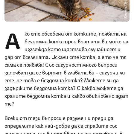
Снимка: iStock
А
ко сте обсебени от котките, появата на
бездомна котка пред вратата ви може да
изглежда като щастлива случайност и
дар от вселената. Искали сте котка, а ето че тя
сама се появява! Със сигурност много въпроси
започват да се въртят в главата ви - сигурни ли
сте, че това е бездомна котка? Можете ли да
задържите бездомна котка? С какво можете да
храните бездомна котка и какво обикновено ядат
те?
Всеки от тези въпроси е разумен и преди да
определите как най-добре да се справите със
ситуацията, ще ви трябват някои отговори. В