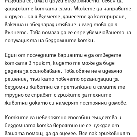
задържите котката сами. Можете да направите
и друго - да я вземете, занесете за кастриране,
ваксина и обезпаразитяване и след това да я
върнете. Това помага да се спре увеличаването на
популацията на бездомните котки.
Един от последните варианти е да отведете
котката в приют, където тя може да бъде
дадена за осиновяване. Това обаче не е идеално
решение, тъй като повечето организации за
бездомни животни са претъпкани и самите те
трудно се справят с грижите за техните
животни докато си намерят постоянни домове.
Котките са невероятно способни същества и
бездомната котка вероятно не се нуждае от
вашата помощ, за да оцелее. Все пак грижовният