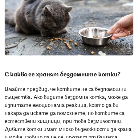
Снимка: iStock
С какво се хранят бездомните котки?
Имайте предвид, че котките не са безпомощни
същества. Ако видите бездомна котка, може да
изпитате емоционална реакция, която да ви
накара да искате да помогнете, но котките са
естествени хищници, при това безмилостни.
Дивите котки имат много възможности за храна
и може изобщо да не се нуждаят от вашата