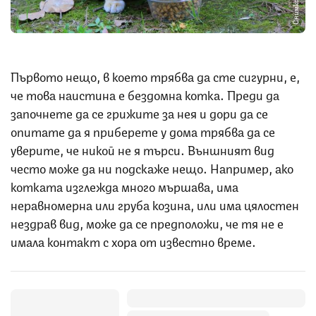
Снимка: iStock
Първото нещо, в което трябва да сте сигурни, е,
че това наистина е бездомна котка. Преди да
започнете да се грижите за нея и дори да се
опитате да я приберете у дома трябва да се
уверите, че никой не я търси. Външният вид
често може да ни подскаже нещо. Например, ако
котката изглежда много мършава, има
неравномерна или груба козина, или има цялостен
нездрав вид, може да се предположи, че тя не е
имала контакт с хора от известно време.