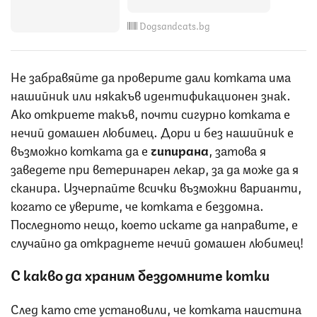
Dogsandcats.bg
Не забравяйте да проверите дали котката има
нашийник или някакъв идентификационен знак.
Ако откриете такъв, почти сигурно котката е
нечий домашен любимец. Дори и без нашийник е
възможно котката да е
чипирана
, затова я
заведете при ветеринарен лекар, за да може да я
сканира. Изчерпайте всички възможни варианти,
когато се уверите, че котката е бездомна.
Последното нещо, което искате да направите, е
случайно да откраднете нечий домашен любимец!
С какво да храним бездомните котки
След като сте установили, че котката наистина