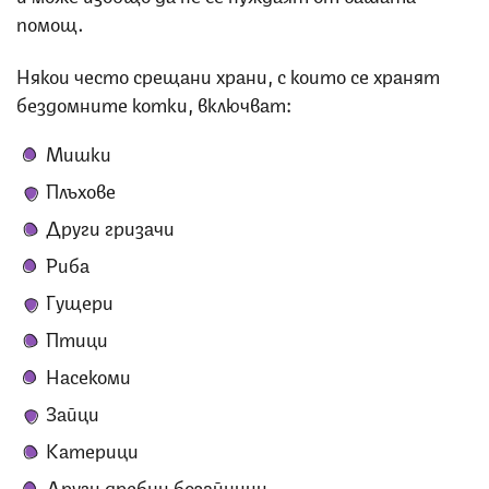
помощ.
Някои често срещани храни, с които се хранят
бездомните котки, включват:
Мишки
Плъхове
Други гризачи
Риба
Гущери
Птици
Насекоми
Зайци
Катерици
Други дребни бозайници