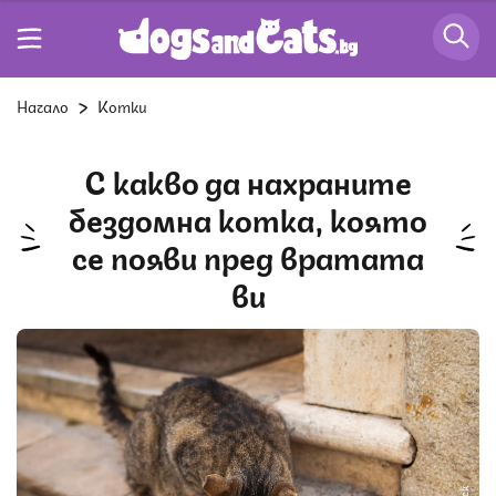
Начало
Котки
С какво да нахраните
бездомна котка, която
се появи пред вратата
ви