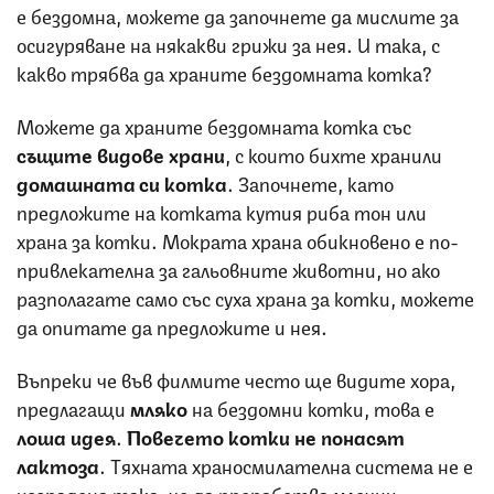
е бездомна, можете да започнете да мислите за
осигуряване на някакви грижи за нея. И така, с
какво трябва да храните бездомната котка?
Можете да храните бездомната котка със
същите видове храни
, с които бихте хранили
домашната си котка
. Започнете, като
предложите на котката кутия риба тон или
храна за котки. Мократа храна обикновено е по-
привлекателна за гальовните животни, но ако
разполагате само със суха храна за котки, можете
да опитате да предложите и нея.
Въпреки че във филмите често ще видите хора,
предлагащи
мляко
на бездомни котки, това е
лоша идея
.
Повечето котки не понасят
лактоза
. Тяхната храносмилателна система не е
изградена така, че да преработва млечни