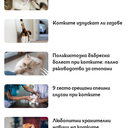
Котките изпускат ли газове
Поликистозна бъбречна
болест при котките: пълно
ръководство за стопани
9 често срещани спешни
случаи при котките
Любопитни хранителни
навици на котките