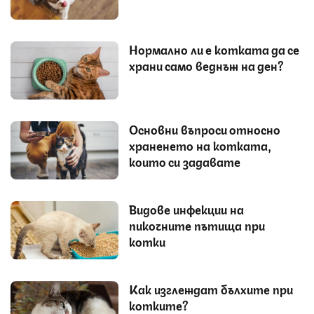
Нормално ли е котката да се
храни само веднъж на ден?
Основни въпроси относно
храненето на котката,
които си задавате
Видове инфекции на
пикочните пътища при
котки
Как изглеждат бълхите при
котките?