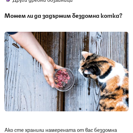
Можем ли да задържим бездомна котка?
Снимка: iStock
Ако сте хранили намерената от вас бездомна