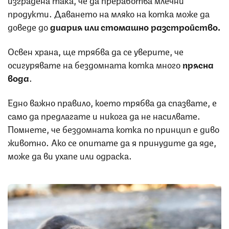
продукти. Даването на мляко на котка може да
доведе до
диария или стомашно разстройство.
Освен храна, ще трябва да се уверите, че
осигурявате на бездомната котка много
прясна
вода
.
Едно важно правило, което трябва да спазвате, е
само да предлагате и никога да не насилвате.
Помнете, че бездомната котка по принцип е диво
животно. Ако се опитате да я принудите да яде,
може да ви ухапе или одраска.