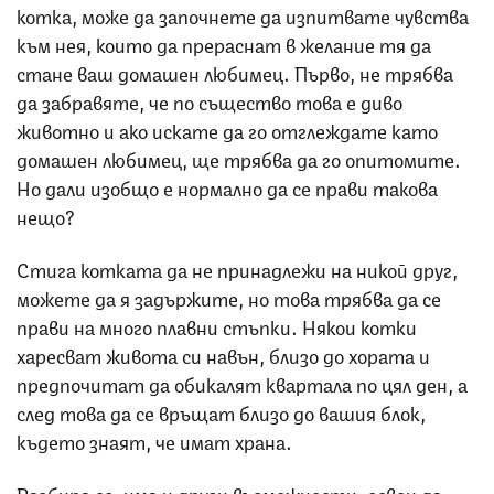
котка, може да започнете да изпитвате чувства
към нея, които да прераснат в желание тя да
стане ваш домашен любимец. Първо, не трябва
да забравяте, че по същество това е диво
животно и ако искате да го отглеждате като
домашен любимец, ще трябва да го опитомите.
Но дали изобщо е нормално да се прави такова
нещо?
Стига котката да не принадлежи на никой друг,
можете да я задържите, но това трябва да се
прави на много плавни стъпки. Някои котки
харесват живота си навън, близо до хората и
предпочитат да обикалят квартала по цял ден, а
след това да се връщат близо до вашия блок,
където знаят, че имат храна.
Разбира се, има и други възможности, освен да