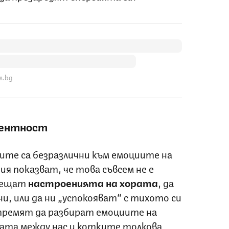
s.bg
гентност
ите са безразлични към емоциите на
ия показват, че това съвсем не е
усещат
настроенията на хората
, да
и, или да ни „успокояват“ с тихото си
тремят да разбират емоциите на
ката между нас и котките толкова