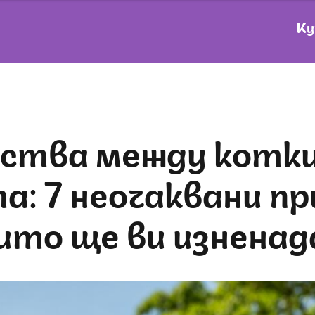
Ку
а: 7 неочаквани пр
ито ще ви изнена