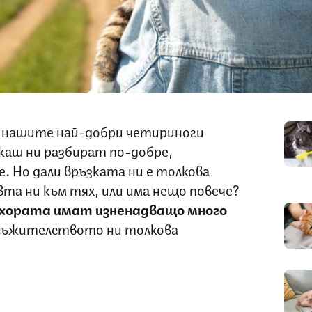
 нашите най-добри четириноги
каш ни разбират по-добре,
. Но дали връзката ни е толкова
вта ни към тях, или има нещо повече?
хората имат изненадващо много
 съжителството ни толкова