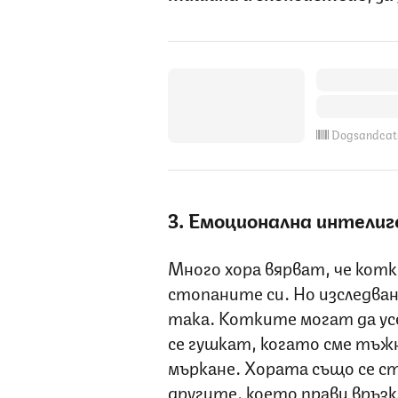
Dogsandcat
3. Емоционална интели
Много хора вярват, че котк
стопаните си. Но изследван
така. Котките могат да 
се гушкат, когато сме тъжн
мъркане. Хората също се с
другите, което прави връз