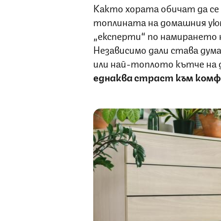
Както хората обичат да се 
топлината на домашния уют
„експерти“ по намирането 
Независимо дали става дума
или най-топлото кътче на 
еднаква страст към ком