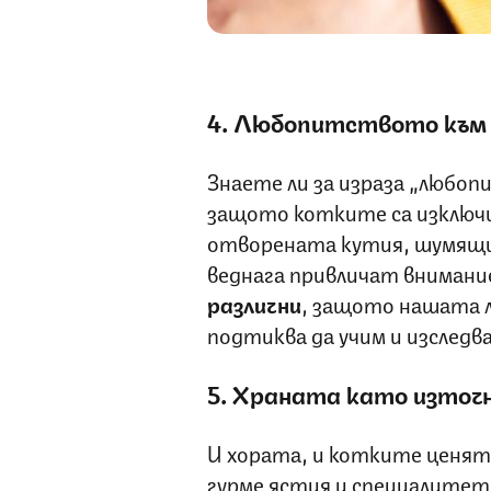
4. Любопитството към
Знаете ли за израза „любо
защото котките са изключ
отворената кутия, шумящи
веднага привличат внимани
различни
, защото нашата 
подтиква да учим и изследв
5. Храната като източ
И хората, и котките ценят
гурме ястия и специалитет