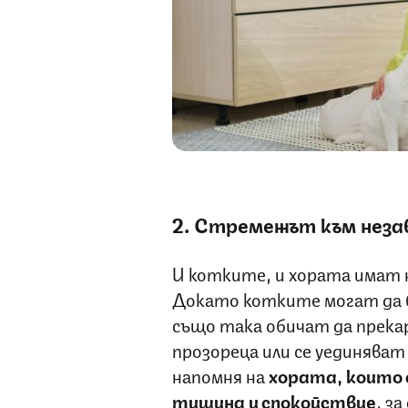
2. Стремежът към нез
И котките, и хората имат 
Докато котките могат да 
също така обичат да прека
прозореца или се уединяват
напомня на
хората, които
тишина и спокойствие
, з