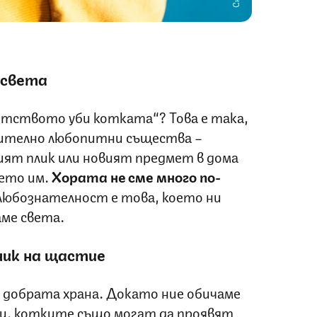
 света
питството уби котката“? Това е така,
ително любопитни същества –
ят плик или новият предмет в дома
ето им.
Хората не сме много по-
любознателност е това, което ни
аме света.
ник на щастие
 добрата храна. Докато ние обичаме
и, котките също могат да проявят