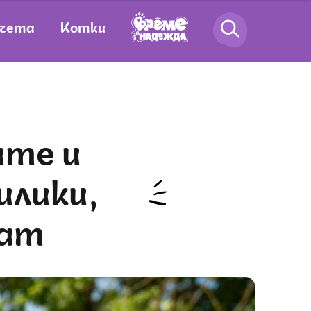
чета
Котки
илики,
дат