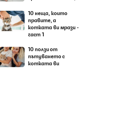
10 неща, които
правите, а
котката ви мрази -
част 1
10 ползи от
пътуването с
котката ви