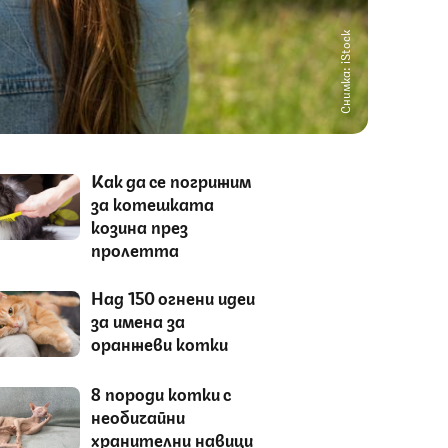
Снимка: iStock
Как да се погрижим
за котешката
козина през
пролетта
Над 150 огнени идеи
за имена за
оранжеви котки
8 породи котки с
необичайни
хранителни навици