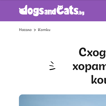
Начало
Котки
Сходства между котките и
хорат
ко