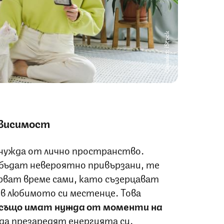
Снимка: iStock
ависимост
нужда от лично пространство.
бъдат невероятно привързани, те
рват време сами, като съзерцават
 в любимото си местенце. Това
 също имат нужда от моменти на
а да презаредят енергията си.