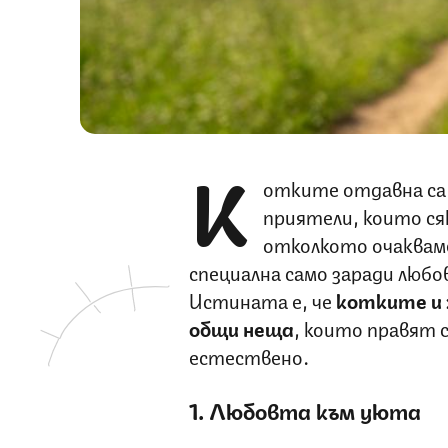
К
отките отдавна са
приятели, които ся
отколкото очакваме
специална само заради любо
Истината е, че
котките и 
общи неща
, които правят
естествено.
1. Любовта към уюта