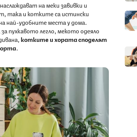
наслаждават на меки завивки и
, така и котките са истински
на най-удобните места у дома.
 за пухкавото легло, мекото одеяло
дивана,
котките и хората споделят
форта
.