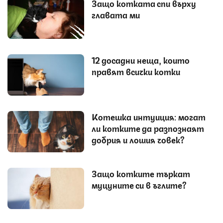
Защо котката спи върху
главата ми
12 досадни неща, които
правят всички котки
Котешка интуиция: могат
ли котките да разпознаят
добрия и лошия човек?
Защо котките търкат
муцуните си в ъглите?