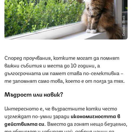
Снимка: iStock
Според проучвания, котките могат да помнят
важни събития и места до 10 години, а
дългосрочната им памет става по-селективна –
те запомнят само това, което е от полза за тях.
Мъдрост или навик?
Интересното е, че възрастните котки често
изглеждат по-умни заради
икономичността в
действията си
. Вместо да гонят нещо безцелно,
те обмислят и избират най-добрия начин да