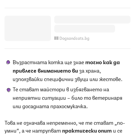
Dogsandcats.bg
Възрастната котка ще знае
точно как да
привлече вниманието ви
за храна,
използвайки специфични звуци или жестове.
Те стават майстори в избягването на
неприятни ситуации – било то ветеринаря
или досадната прахосмукачка.
Това не означава непременно, че те стават „по-
умни“, а че натрупват
практически опит
и се