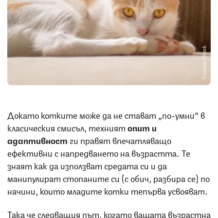
Снимка: iStock
Докато котките може да не стават „по-умни“ в
класическия смисъл, техният
опит и
адаптивност
ги правят впечатляващо
ефективни с напредването на възрастта. Те
знаят как да използват средата си и да
манипулират стопаните си (с обич, разбира се) по
начини, които младите котки тепърва усвояват.
Така че следващия път, когато вашата възрастна