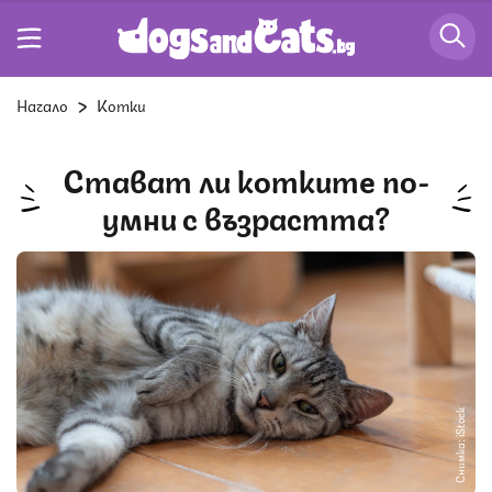
Начало
Котки
Стават ли котките по-
умни с възрастта?
Снимка: iStock