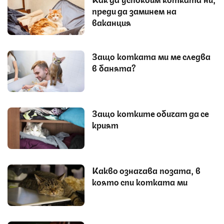
преди да заминем на
ваканция
Защо котката ми ме следва
в банята?
Защо котките обичат да се
крият
Какво означава позата, в
която спи котката ми