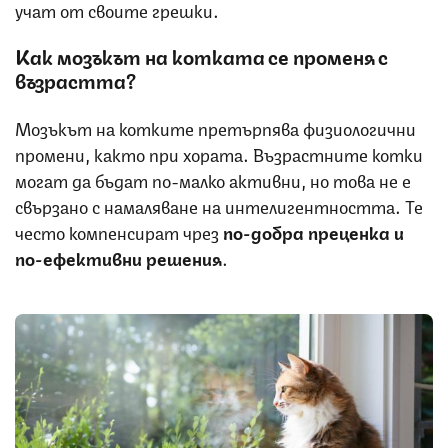
учат от своите грешки.
Как мозъкът на котката се променя с
възрастта?
Мозъкът на котките претърпява физиологични
промени, както при хората. Възрастните котки
могат да бъдат по-малко активни, но това не е
свързано с намаляване на интелигентността. Те
често компенсират чрез
по-добра преценка и
по-ефективни решения
.