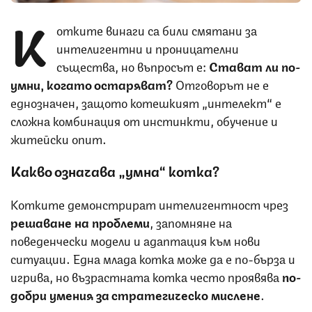
К
отките винаги са били смятани за
интелигентни и проницателни
същества, но въпросът е:
Стават ли по-
умни, когато остаряват?
Отговорът не е
еднозначен, защото котешкият „интелект“ е
сложна комбинация от инстинкти, обучение и
житейски опит.
Какво означава „умна“ котка?
Котките демонстрират интелигентност чрез
решаване на проблеми
, запомняне на
поведенчески модели и адаптация към нови
ситуации. Една млада котка може да е по-бърза и
игрива, но възрастната котка често проявява
по-
добри умения за стратегическо мислене
.