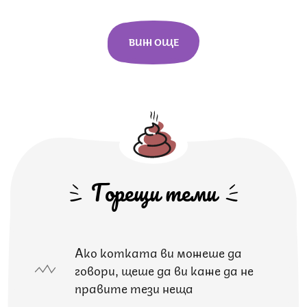
ВИЖ ОЩЕ
Горещи теми
Ако котката ви можеше да
говори, щеше да ви каже да не
правите тези неща