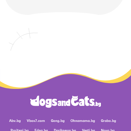
Abv.bg
Vbox7.com
Gong.bg
Ohnamama.bg
Grabo.bg
Pariteni.bg
Edna.bg
Dariknews.bg
Vesti.bg
Nova.bg