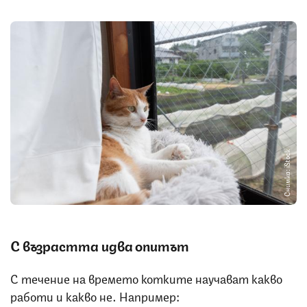
Снимка: iStock
С възрастта идва опитът
С течение на времето котките научават какво
работи и какво не. Например: