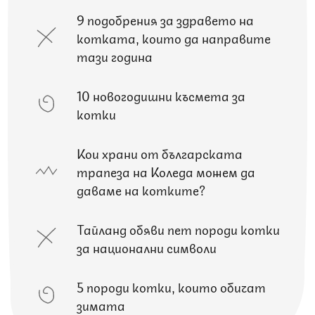
9 подобрения за здравето на
котката, които да направите
тази година
10 новогодишни късмета за
котки
Кои храни от българската
трапеза на Коледа можем да
даваме на котките?
Тайланд обяви пет породи котки
за национални символи
5 породи котки, които обичат
зимата