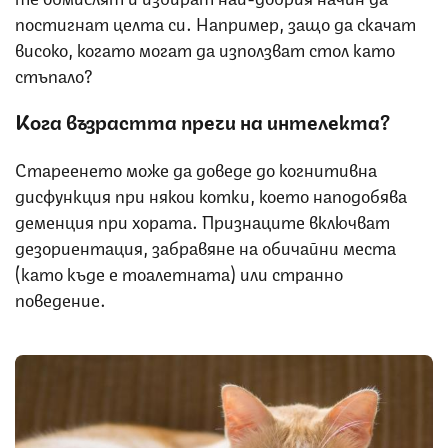
постигнат целта си. Например, защо да скачат
високо, когато могат да използват стол като
стъпало?
Кога възрастта пречи на интелекта?
Стареенето може да доведе до когнитивна
дисфункция при някои котки, което наподобява
деменция при хората. Признаците включват
дезориентация, забравяне на обичайни места
(като къде е тоалетната) или странно
поведение.