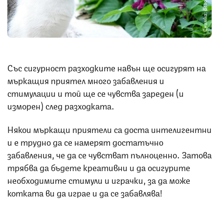
Снимка: iStock
Със сигурност разходките навън ще осигурят на
мъркащия приятел много забавления и
стимулации и той ще се чувства зареден (и
изморен) след разходката.
Някои мъркащи приятели са доста интелигентни
и е трудно да се намерят достатъчно
забавления, че да се чувстват пълноценно. Затова
трябва да бъдете креативни и да осигурите
необходимите стимули и играчки, за да може
котката ви да играе и да се забавлява!