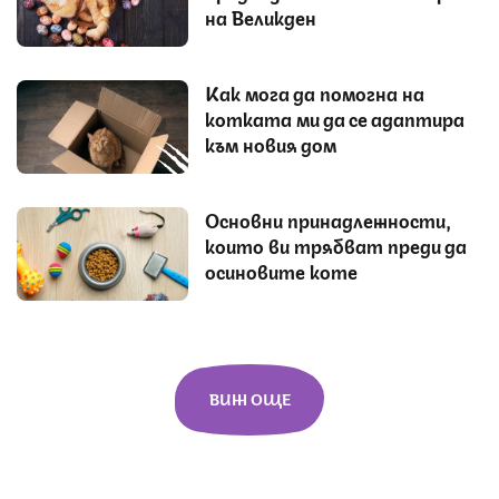
на Великден
Как мога да помогна на
котката ми да се адаптира
към новия дом
Основни принадлежности,
които ви трябват преди да
осиновите коте
ВИЖ ОЩЕ