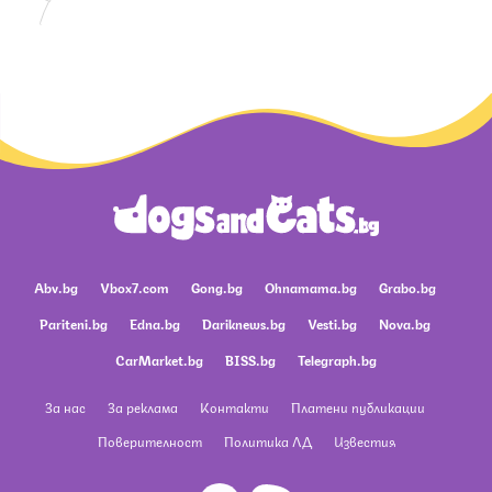
Abv.bg
Vbox7.com
Gong.bg
Ohnamama.bg
Grabo.bg
Pariteni.bg
Edna.bg
Dariknews.bg
Vesti.bg
Nova.bg
CarMarket.bg
BISS.bg
Telegraph.bg
За нас
За реклама
Контакти
Платени публикации
Поверителност
Политика ЛД
Известия