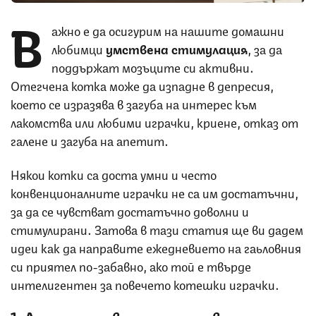
В
ажно е да осигурим на нашите домашни
любимци
умствена
стимулация
, за да
поддържат мозъците си активни.
Отегчена котка може да изпадне в депресия,
което се изразява в загуба на интерес към
лакомства или любими играчки, криене, отказ от
галене и загуба на апетит.
Някои котки са доста умни и често
конвенционалните играчки не са им достатъчни,
за да се чувстват достатъчно доволни и
стимулирани. Затова в тази статия ще ви дадем
идеи как да направите ежедневието на гаьловния
си приятел по-забавно, ако той е твърде
интелигентен за повечето котешки играчки.