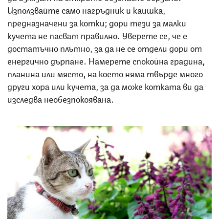
Използвайте само нагръдник и каишка,
предназначени за котки; дори тези за малки
кучета не пасват правилно. Уверете се, че е
достатъчно плътно, за да не се отдели дори от
енергично дърпане. Намерете спокойна градина,
планина или място, на което няма твърде много
други хора или кучета, за да може котката ви да
изследва необезпокоявана.