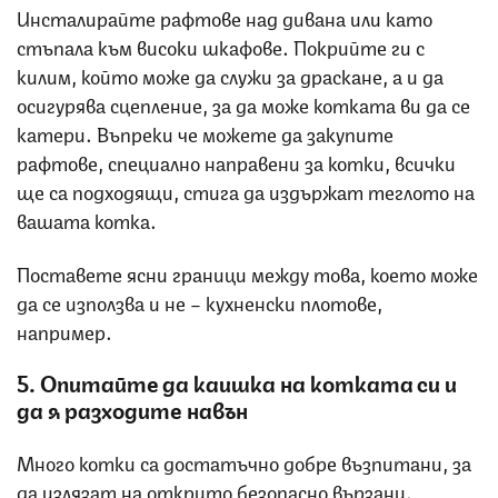
Инсталирайте рафтове над дивана или като
стъпала към високи шкафове. Покрийте ги с
килим, който може да служи за драскане, а и да
осигурява сцепление, за да може котката ви да се
катери. Въпреки че можете да закупите
рафтове, специално направени за котки, всички
ще са подходящи, стига да издържат теглото на
вашата котка.
Поставете ясни граници между това, което може
да се използва и не – кухненски плотове,
например.
5. Опитайте да каишка на котката си и
да я разходите навън
Много котки са достатъчно добре възпитани, за
да излязат на открито безопасно вързани.