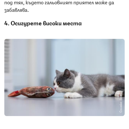
под тях, където гальовният приятел може да
забавлява.
4. Осигурете високи места
Снимка: iStock