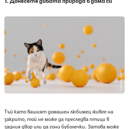
1. Донесете дивата природа в дома си
Снимка: iStock
Тъй като вашият домашен любимец живее на
закрито, той не може да преследва птици в
задния двор или да гони буболечки. Затова може