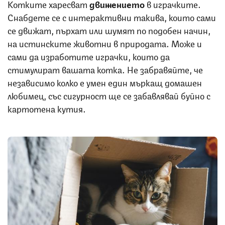
Котките харесват
движението
в играчките.
Снабдете се с интерактивни такива, които сами
се движат, пърхат или шумят по подобен начин,
на истинските животни в природата. Може и
сами да изработите играчки, които да
стимулират вашата котка. Не забравяйте, че
независимо колко е умен един мъркащ домашен
любимец, със сигурност ще се забавлявай буйно с
картотена кутия.