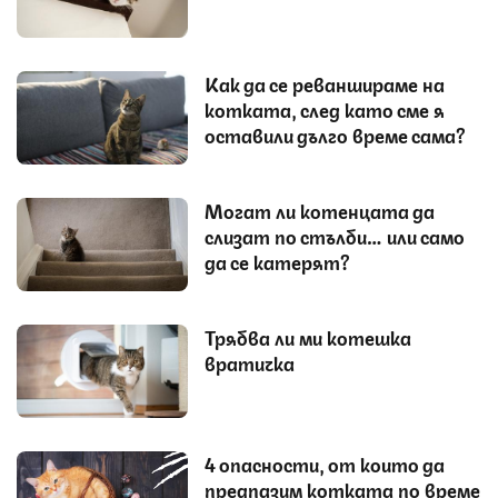
Как да се реваншираме на
котката, след като сме я
оставили дълго време сама?
Могат ли котенцата да
слизат по стълби… или само
да се катерят?
Трябва ли ми котешка
вратичка
4 опасности, от които да
предпазим котката по време