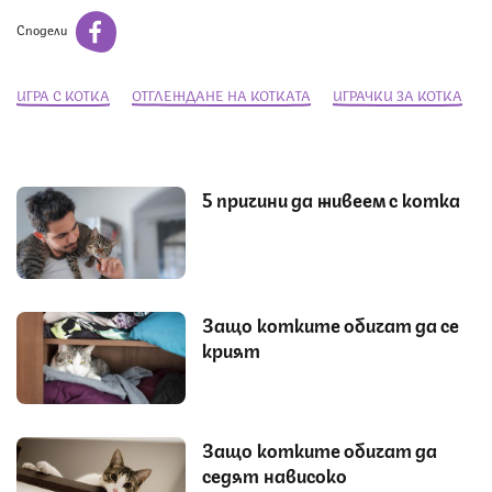
Сподели
ИГРА С КОТКА
ОТГЛЕЖДАНЕ НА КОТКАТА
ИГРАЧКИ ЗА КОТКА
5 причини да живеем с котка
Защо котките обичат да се
крият
Защо котките обичат да
седят нависоко