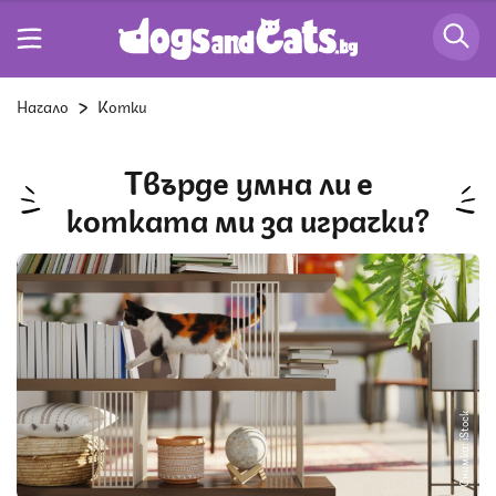
Начало
Котки
Твърде умна ли е
котката ми за играчки?
Снимка: iStock