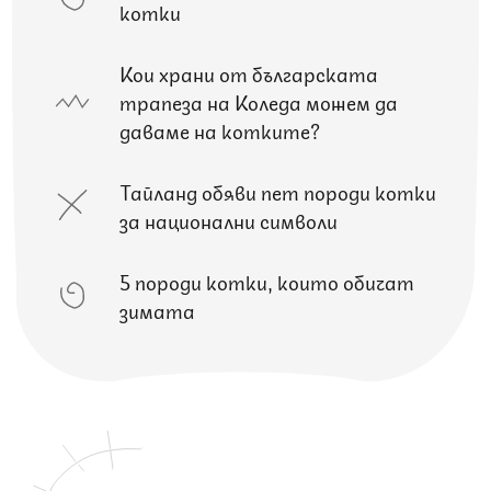
котки
Кои храни от българската
трапеза на Коледа можем да
даваме на котките?
Тайланд обяви пет породи котки
за национални символи
5 породи котки, които обичат
зимата