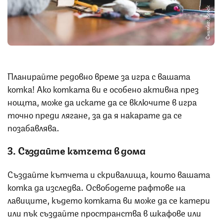
Снимка: iStock
Планирайте редовно време за игра с вашата
котка! Ако котката ви е особено активна през
нощта, може да искате да се включите в игра
точно преди лягане, за да я накарате да се
позабавлява.
3. Създайте кътчета в дома
Създайте кътчета и скривалища, които вашата
котка да изследва. Освободете рафтове на
лавиците, където котката ви може да се катери
или пък създайте пространства в шкафове или