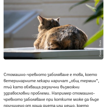
Снимка: iStock
Стомашно-чревното заболяване е това, което
ветеринарните лекари наричат „общ термин“,
тъй като обхваща различни възможни
здравословни проблеми. Например стомашно-
чревното заболяване при котките може да бъде
причинено от лоша диета или нещо, което