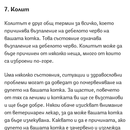
7. Колит
Колитът е друг общ термин за всичко, което
причинява възпаление на дебелото черво на
вашата котка. Това състояние означава
възпаление на дебелото черво. Колитът може да
бъде причинен от няколко неща, много от които
са изброени по-горе.
Има няколко състояния, ситуации и здравословни
проблеми могат да доведат до почервеняване на
дупето на вашата котка. За щастие, повечето
от тях са лечими и котката ви ще се възстанови
и ще бъде добре. Някои обаче изискват внимание
от ветеринарен лекар, за да може вашата котка
да бъде излекувана. Каквато и да е причината, ако
дупето на вашата котка е зачервено и изглежда