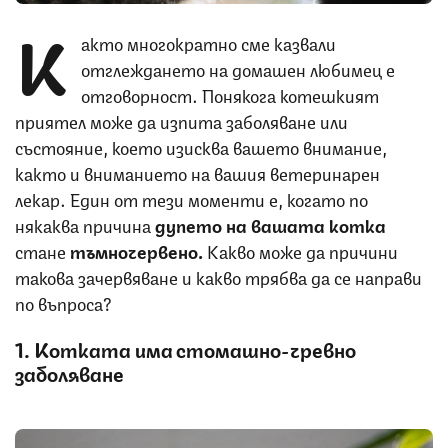
К
акто многократно сме казвали
отглеждането на домашен любимец е
отговорност. Понякога котешкият
приятел може да изпита заболяване или
състояние, което изисква вашето внимание,
както и вниманието на вашия ветеринарен
лекар. Един от тези моменти е, когато по
някаква причина
дупето на вашата котка
стане
тъмночервено.
Какво може да причини
такова зачервяване и какво трябва да се направи
по въпроса?
1. Котката има стомашно-чревно
заболяване