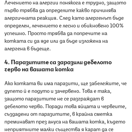
Лечението на алергии понякога е трудно, защото
първо трябва да определите какво причинява
алергичната реакция. След като алергенът бъде
определен, лечението е лесно и обикновено 100%
успешно. Просто трябва да попречите на
котката си да яде или да бъде изложена на
алергена в бъдеще.
4. Паразитите са заразили дебелото
черво на вашата котка
Ако котката ви има паразити, ще забележите, че
дупето ѝ е подуто и зачервено. Това е така,
защото паразитите не се разграждат в
дебелото черво. Поради това яйцата и червеите,
създадени от паразитите, в крайна сметка
преминават през ануса на вашата котка, където
неприятните малки същества я карат да се