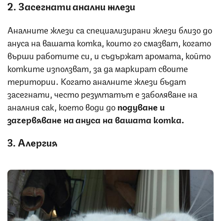
2. Засегнати анални жлези
Аналните жлези са специализирани жлези близо до
ануса на вашата котка, които го смазват, когато
върши работите си, и съдържат аромата, който
котките използват, за да маркират своите
територии. Когато аналните жлези бъдат
засегнати, често резултатът е заболяване на
аналния сак, което води до
подуване и
зачервяване на ануса на вашата котка.
3. Алергия