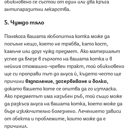
обикновено се състои от един или два кръга
антипаразитни лекарства.
5. Чуждо тяло
Понякога вашата любопитна котка може да
погълне нещо, което не трябва, като кост,
камъче или друг чужд предмет. Ако материалът
успее да влезе в гърлото на вашата котка и в
нейния стомашно-чревен тракт, той обикновено
ще си проправи път до ануса ѝ, където често ще
причини
възпаление, зачервяване и болка,
докато вашето коте се опитва да го изтласка.
Ако предметът има назъбен ръб, той също може
да разкъса ануса на вашата котка, което може да
бъде изключително болезнено. Лечението зависи
от обекта и проблемите, които може да е
причинил.