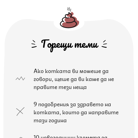
Горещи теми
Ако котката ви можеше да
говори, щеше да ви каже да не
правите тези неща
9 подобрения за здравето на
котката, които да направите
тази година
10 новогодишни късмета за