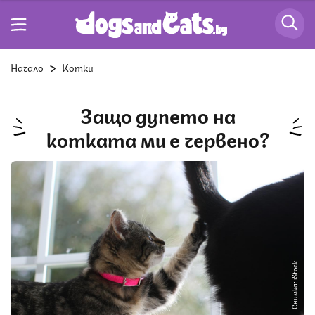
Начало
Котки
Защо дупето на
котката ми е червено?
Снимка: iStock