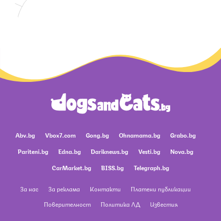
Abv.bg
Vbox7.com
Gong.bg
Ohnamama.bg
Grabo.bg
Pariteni.bg
Edna.bg
Dariknews.bg
Vesti.bg
Nova.bg
CarMarket.bg
BISS.bg
Telegraph.bg
За нас
За реклама
Контакти
Платени публикации
Поверителност
Политика ЛД
Известия