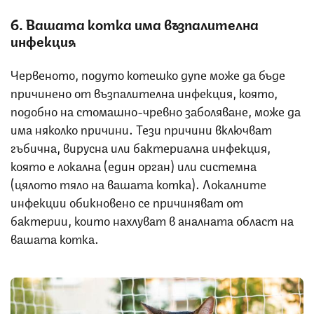
6. Вашата котка има възпалителна
инфекция
Червеното, подуто котешко дупе може да бъде
причинено от възпалителна инфекция, която,
подобно на стомашно-чревно заболяване, може да
има няколко причини. Тези причини включват
гъбична, вирусна или бактериална инфекция,
която е локална (един орган) или системна
(цялото тяло на вашата котка). Локалните
инфекции обикновено се причиняват от
бактерии, които нахлуват в аналната област на
вашата котка.