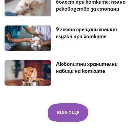
болест при котките: пълно
ръководство за стопани
9 често срещани спешни
случаи при котките
Любопитни хранителни
навици на котките
ВИЖ ОЩЕ