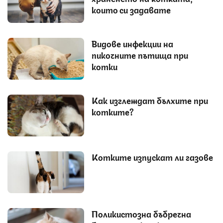
които си задавате
Видове инфекции на
пикочните пътища при
котки
Как изглеждат бълхите при
котките?
Котките изпускат ли газове
Поликистозна бъбречна