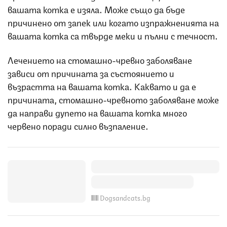
вашата котка е изяла. Може също да бъде
причинено от запек или когато изпражненията на
вашата котка са твърде меки и пълни с течност.
Лечението на стомашно-чревно заболяване
зависи от причината за състоянието и
възрастта на вашата котка. Каквато и да е
причината, стомашно-чревното заболяване може
да направи дупето на вашата котка много
червено поради силно възпаление.
Dogsandcats.bg