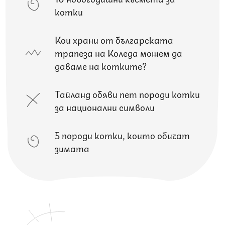
котки
Кои храни от българската
трапеза на Коледа можем да
даваме на котките?
Тайланд обяви пет породи котки
за национални символи
5 породи котки, които обичат
зимата