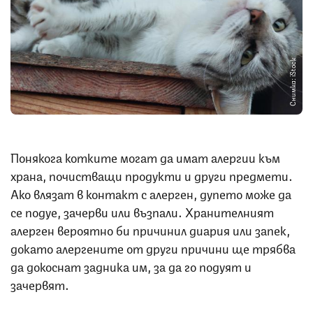
Снимка: iStock
Понякога котките могат да имат алергии към
храна, почистващи продукти и други предмети.
Ако влязат в контакт с алерген, дупето може да
се подуе, зачерви или възпали. Хранителният
алерген вероятно би причинил диария или запек,
докато алергените от други причини ще трябва
да докоснат задника им, за да го подуят и
зачервят.