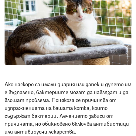
Снимка: iStock
Ако наскоро са имали диария или запек и дупето им
е възпалено, бактериите могат да навлязат и да
влошат проблема. Понякога се причинява от
изпражненията на вашата котка, които
съдържат бактерии. Лечението зависи от
причината, но обикновено включва антибиотици
или антивирусни лекарства.