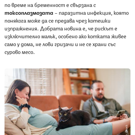
по време на бременност е свързана с
токсоплазмозата
– паразитна инфекция, която
понякога може да се предава чрез котешки
изпражнения. Добрата новина е, че рискът е
изключително малък, особено ако котката живее
само у дома, не лови гризачи и не се храни със
сурово месо.