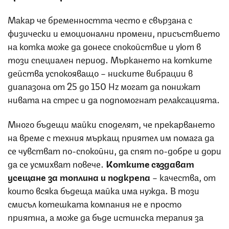
Макар че бременността често е свързана с
физически и емоционални промени, присъствието
на котка може да донесе спокойствие и уют в
този специален период. Мъркането на котките
действа успокояващо – ниските вибрации в
диапазона от 25 до 150 Hz могат да понижат
нивата на стрес и да подпомогнат релаксацията.
Много бъдещи майки споделят, че прекарването
на време с техния мъркащ приятел им помага да
се чувстват по-спокойни, да спят по-добре и дори
да се усмихват повече.
Котките създават
усещане за топлина и подкрепа
– качества, от
които всяка бъдеща майка има нужда. В този
смисъл котешката компания не е просто
приятна, а може да бъде истинска терапия за