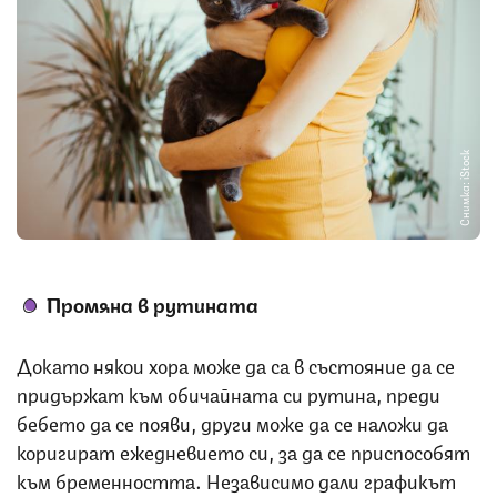
Снимка: iStock
Промяна в рутината
Докато някои хора може да са в състояние да се
придържат към обичайната си рутина, преди
бебето да се появи, други може да се наложи да
коригират ежедневието си, за да се приспособят
към бременността. Независимо дали графикът