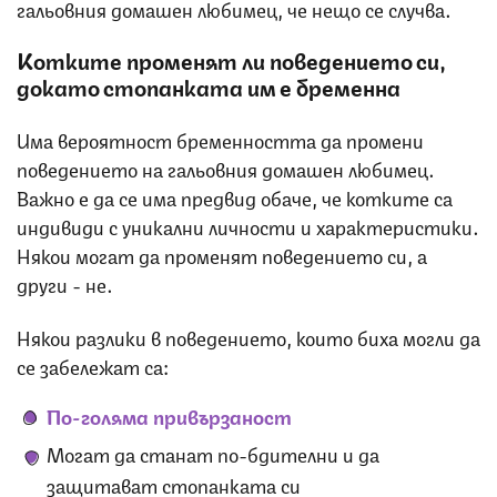
гальовния домашен любимец, че нещо се случва.
Котките променят ли поведението си,
докато стопанката им е бременна
Има вероятност бременността да промени
поведението на гальовния домашен любимец.
Важно е да се има предвид обаче, че котките са
индивиди с уникални личности и характеристики.
Някои могат да променят поведението си, а
други - не.
Някои разлики в поведението, които биха могли да
се забележат са:
По-голяма привързаност
Могат да станат по-бдителни и да
защитават стопанката си