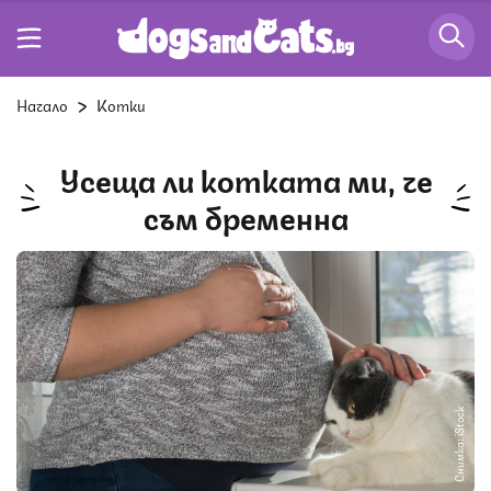
Начало
Котки
Усеща ли котката ми, че
съм бременна
Снимка: iStock