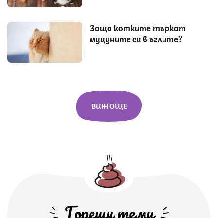
Защо котките търкат
муцуните си в ъглите?
ВИЖ ОЩЕ
Горещи теми