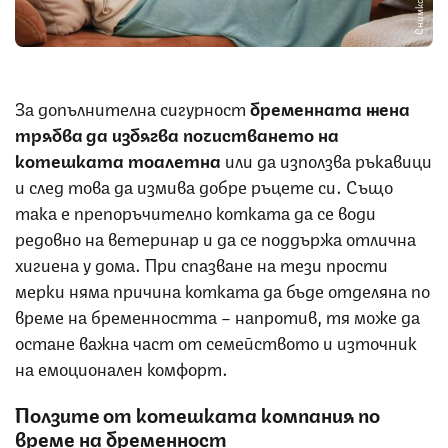
Снимка: iStock
За допълнителна сигурност
бременната жена
трябва да избягва почистването на
котешката тоалетна
или да използва ръкавици
и след това да измива добре ръцете си. Също
така е препоръчително котката да се води
редовно на ветеринар и да се поддържа отлична
хигиена у дома. При спазване на тези прости
мерки няма причина котката да бъде отделяна по
време на бременността – напротив, тя може да
остане важна част от семейството и източник
на емоционален комфорт.
Ползите от котешката компания по
време на бременност