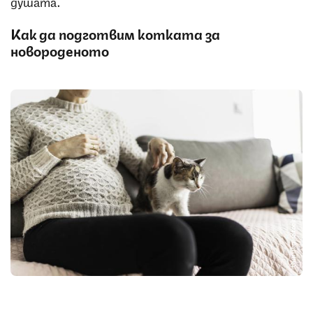
душата.
Как да подготвим котката за
новороденото
Снимка: iStock