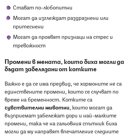
Стават по-любопитни
Могат да изглеждат раздразнени или
притеснени
Могат да проявят признаци на стрес и
тревожност
Промени в жената, които биха могли да
бъдат забелязани от котките
Важно е да се има предвид, че хормоните не са
единствените промени, които се случват по
време на бременност. Котките са
чувствителни животни
, които могат да
възприемат забележат дори и най-малките
промени, така че на гальовния спътник биха
могли да му направят впечатление следните