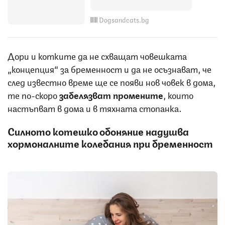
Dogsandcats.bg
Дори и котките да не схващат човешката
„концепция“ за бременност и да не осъзнават, че
след известно време ще се появи нов човек в дома,
те по-скоро
забелязват промените
, които
настъпват в дома и в тяхната стопанка.
Силното котешко обоняние надушва
хормоналните колебания при бременност