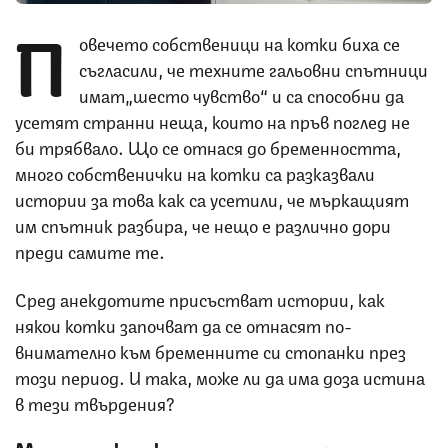
П
овечето собственици на котки биха се
съгласили, че техните гальовни спътници
имат„шесто чувство“ и са способни да
усетят странни неща, които на пръв поглед не
би трябвало. Що се отнася до бременността,
много собственички на котки са разказвали
истории за това как са усетили, че мъркащият
им спътник разбира, че нещо е различно дори
преди самите те.
Сред анекдотите присъстват истории, как
някои котки започват да се отнасят по-
внимателно към бременните си стопанки през
този период. И така, може ли да има доза истина
в тези твърдения?