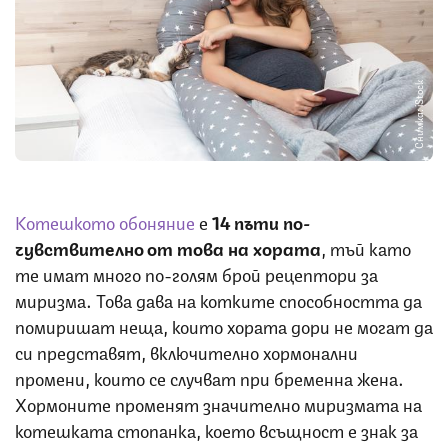
Снимка: iStock
Котешкото обоняние
е
14 пъти по-
чувствително от това на хората
, тъй като
те имат много по-голям брой рецептори за
миризма. Това дава на котките способността да
помиришат неща, които хората дори не могат да
си представят, включително хормонални
промени, които се случват при бременна жена.
Хормоните променят значително миризмата на
котешката стопанка, което всъщност е знак за