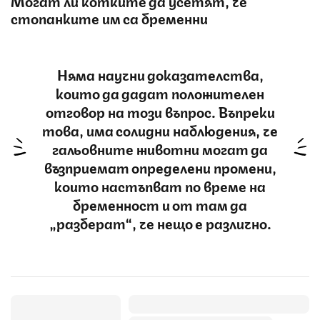
Могат ли котките да усетят, че
стопанките им са бременни
Няма научни доказателства,
които да дадат положителен
отговор на този въпрос. Въпреки
това, има солидни наблюдения, че
гальовните животни могат да
възприемат определени промени,
които настъпват по време на
бременност и от там да
„разберат“, че нещо е различно.