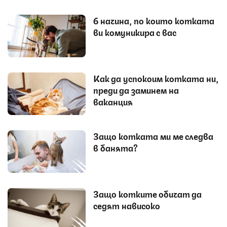
6 начина, по които котката
ви комуникира с вас
Как да успокоим котката ни,
преди да заминем на
ваканция
Защо котката ми ме следва
в банята?
Защо котките обичат да
седят нависоко