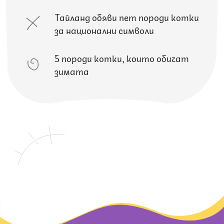
Тайланд обяви пет породи котки
за национални символи
5 породи котки, които обичат
зимата