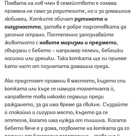
Появата на нов член в семейството е голяма
промяна не само за родителите, но и за домашния
любимец. Котките обичат
рутината и
сигурността
, затова е добре подготовката да
започне отрано. Постепенно запознавайте
животното с
новите миризми и предмети
,
свързани с бебето – например пелени, бебешки
лосиони или дрешки. Така котката ще ги приеме
като част от познатата домашна среда.
Ако предстоят промени в мястото, където спи
котката или къде се намира тоалетната ѝ,
направете това няколко седмици преди
раждането, за да има време да свикне. Създайте
ѝ спокойно и сигурно място, където да се
оттегля, когато има нужда от тишина. Когато
бебето вече е у дома, позволете на котката да го
подуши от безопасно разстояние – това ще ѝ