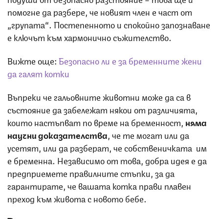
помогне да разбере, че новият член е част от
„групата“. Постепенното и спокойно запознаване
е ключът към хармонично съжителство.
Вижте още:
Безопасно ли е за бременните жени
да галят котки
Въпреки че гальовните животни може да са в
състояние да забележат някои от различията,
които настъпват по време на бременност,
няма
научни доказателства
, че те могат или да
усетят, или да разберат, че собственичката им
е бременна. Независимо от това, добра идея е да
предприемете правилните стъпки, за да
гарантирате, че вашата котка прави плавен
преход към живота с новото бебе.