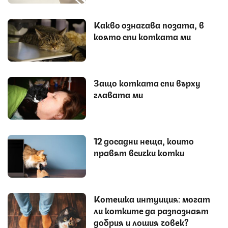
Какво означава позата, в
която спи котката ми
Защо котката спи върху
главата ми
12 досадни неща, които
правят всички котки
Котешка интуиция: могат
ли котките да разпознаят
добрия и лошия човек?