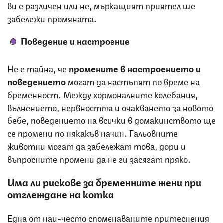
ви е различен или не, мъркащият приятел ще
забележи промяната.
Поведение и настроение
Не е тайна, че
промените в настроението и
поведението
могат да настъпят по време на
бременност. Между хормоналните колебания,
вълнението, нервността и очакването за новото
бебе, поведението на всички в домакинството ще
се промени по някакъв начин. Гальовните
животни могат да забележат това, дори и
въпросните промени да не ги засягат пряко.
Има ли рискове за бременните жени при
отглеждане на котка
Една от най-често споменаваните притеснения