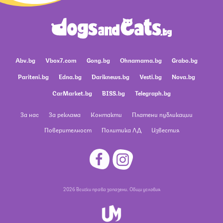
Abv.bg
Vbox7.com
Gong.bg
Ohnamama.bg
Grabo.bg
Pariteni.bg
Edna.bg
Dariknews.bg
Vesti.bg
Nova.bg
CarMarket.bg
BISS.bg
Telegraph.bg
За нас
За реклама
Контакти
Платени публикации
Поверителност
Политика ЛД
Известия
2026 Всички права запазени.
Общи условия