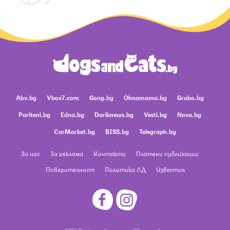
Abv.bg
Vbox7.com
Gong.bg
Ohnamama.bg
Grabo.bg
Pariteni.bg
Edna.bg
Dariknews.bg
Vesti.bg
Nova.bg
CarMarket.bg
BISS.bg
Telegraph.bg
За нас
За реклама
Контакти
Платени публикации
Поверителност
Политика ЛД
Известия
2026 Всички права запазени.
Общи условия