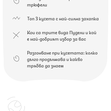
трюфели
Топ 3 кучета с най-силна захапка
Кои са трите вида Пудели и кой
е най-добрият избор за вас
Разгонване при кучетата: колко
дълго продължава и какво
трябва да знаем