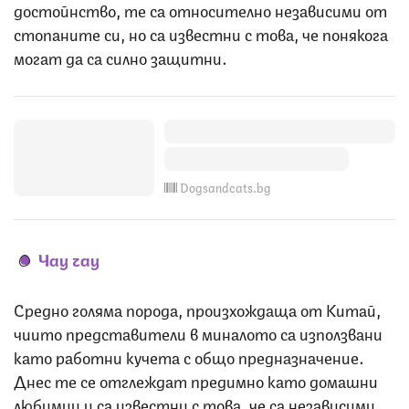
достойнство, те са относително независими от
стопаните си, но са известни с това, че понякога
могат да са силно защитни.
Dogsandcats.bg
Чау чау
Средно голяма порода, произхождаща от Китай,
чиито представители в миналото са използвани
като работни кучета с общо предназначение.
Днес те се отглеждат предимно като домашни
любимци и са известни с това, че са независими,