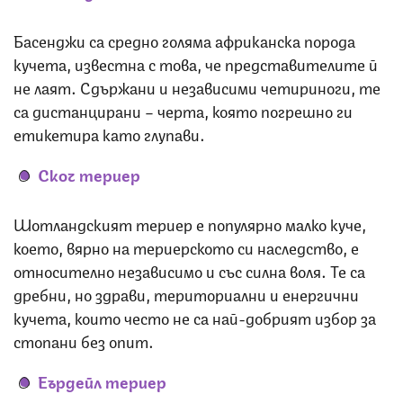
Басенджи са средно голяма африканска порода
кучета, известна с това, че представителите й
не лаят. Сдържани и независими четириноги, те
са дистанцирани – черта, която погрешно ги
етикетира като глупави.
Скоч териер
Шотландският териер е популярно малко куче,
което, вярно на териерското си наследство, е
относително независимо и със силна воля. Те са
дребни, но здрави, териториални и енергични
кучета, които често не са най-добрият избор за
стопани без опит.
Еърдейл териер