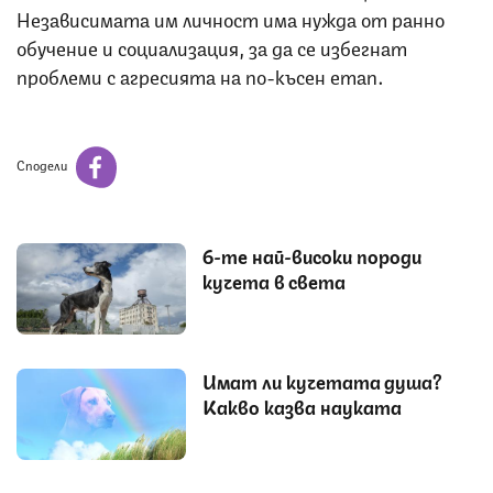
Независимата им личност има нужда от ранно
обучение и социализация, за да се избегнат
проблеми с агресията на по-късен етап.
Сподели
6-те най-високи породи
кучета в света
Имат ли кучетата душа?
Какво казва науката