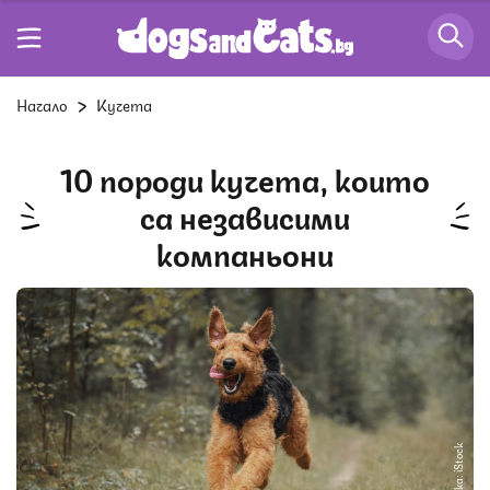
Начало
Кучета
10 породи кучета, които
са независими
компаньони
Снимка: iStock