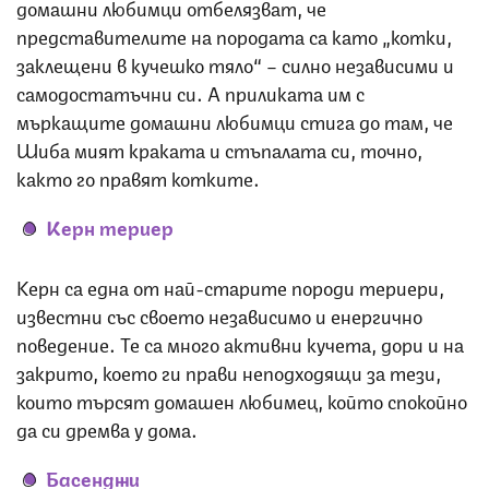
домашни любимци отбелязват, че
представителите на породата са като „котки,
заклещени в кучешко тяло“ – силно независими и
самодостатъчни си. А приликата им с
мъркащите домашни любимци стига до там, че
Шиба мият краката и стъпалата си, точно,
както го правят котките.
Керн териер
Керн са една от най-старите породи териери,
известни със своето независимо и енергично
поведение. Те са много активни кучета, дори и на
закрито, което ги прави неподходящи за тези,
които търсят домашен любимец, който спокойно
да си дремва у дома.
Басенджи