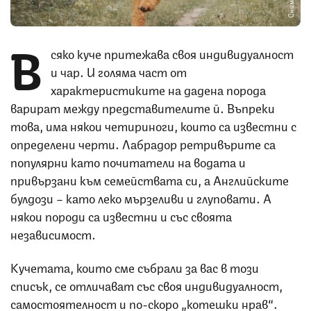
В
сяко куче притежава своя индивидуалност
и чар. И голяма част от
характеристиките на дадена порода
варират между представителите й. Въпреки
това, има някои четириноги, които са известни с
определени черти. Лабрадор ретривърите са
популярни като почитатели на водата и
привързани към семействата си, а Английските
булдози – като леко мързеливи и глуповати. А
някои породи са известни и със своята
независимост.
Кучетата, които сме събрали за вас в този
списък, се отличават със своя индивидуалност,
самостоятелност и по-скоро „котешки нрав“.