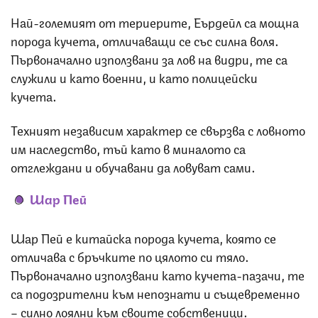
Най-големият от териерите, Еърдейл са мощна
порода кучета, отличаващи се със силна воля.
Първоначално използвани за лов на видри, те са
служили и като военни, и като полицейски
кучета.
Техният независим характер се свързва с ловното
им наследство, тъй като в миналото са
отглеждани и обучавани да ловуват сами.
Шар Пей
Шар Пей е китайска порода кучета, която се
отличава с бръчките по цялото си тяло.
Първоначално използвани като кучета-пазачи, те
са подозрителни към непознати и същевременно
– силно лоялни към своите собственици.