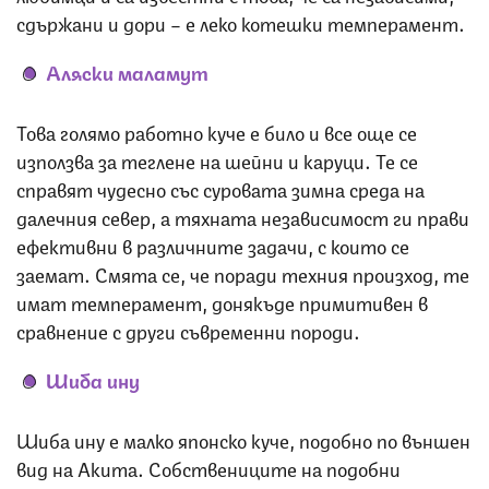
сдържани и дори – е леко котешки темперамент.
Аляски маламут
Това голямо работно куче е било и все още се
използва за теглене на шейни и каруци. Те се
справят чудесно със суровата зимна среда на
далечния север, а тяхната независимост ги прави
ефективни в различните задачи, с които се
заемат. Смята се, че поради техния произход, те
имат темперамент, донякъде примитивен в
сравнение с други съвременни породи.
Шиба ину
Шиба ину е малко японско куче, подобно по външен
вид на Акита. Собствениците на подобни