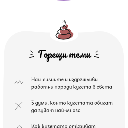
Горещи теми
Най-силните и издръжливи
работни породи кучета в света
5 думи, които кучетата обичат
да чуват най-много
Как кучетата откриват