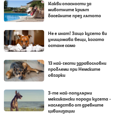
Какви опасности за
животните крият
басейните през лятото
Не е инат! Защо кучето ви
унищожава вещи, когато
остане само
13 най-чести здравословни
проблеми при Немските
овчарки
3-те най-популярни
мексикански породи кучета -
наследство от древните
цивилизации