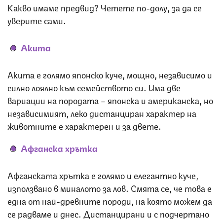
Какво имаме предвид? Четете по-долу, за да се
уверите сами.
Акита
Акита е голямо японско куче, мощно, независимо и
силно лоялно към семейството си. Има две
вариации на породата – японска и американска, но
независимият, леко дистанциран характер на
животните е характерен и за двете.
Афганска хрътка
Афганската хрътка е голямо и елегантно куче,
използвано в миналото за лов. Смята се, че това е
една от най-древните породи, на която можем да
се радваме и днес. Дистанцирани и с подчертано