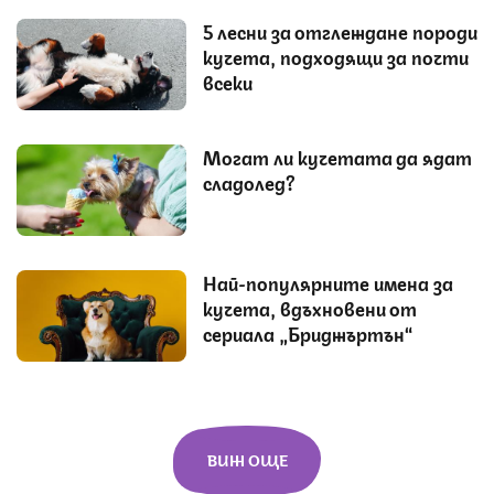
5 лесни за отглеждане породи
кучета, подходящи за почти
всеки
Могат ли кучетата да ядат
сладолед?
Най-популярните имена за
кучета, вдъхновени от
сериала „Бриджъртън“
ВИЖ ОЩЕ